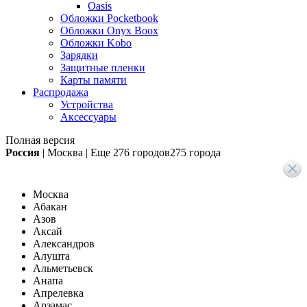
Oasis
Обложки Pocketbook
Обложки Onyx Boox
Обложки Kobo
Зарядки
Защитные пленки
Карты памяти
Распродажа
Устройства
Аксессуары
Полная версия
Россия
|
Москва
|
Еще
276 городов
275 города
Москва
Абакан
Азов
Аксай
Александров
Алушта
Альметьевск
Анапа
Апрелевка
Арзамас