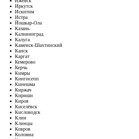
Ижевск
Иркутск
Искитим
Истра
Йошкар-Ола
Казань
Калининград
Калуга
Каменск-Шахтинский
Канск
Каргат
Кемерово
Керчь
Кимры
Кингисепп
Кинешма
Киржач
Кириши
Киров
Киселёвск
Кисловодск
Клин
Клинцы
Ковров
Коломна