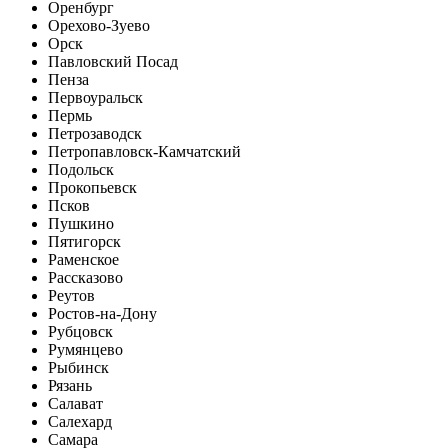
Оренбург
Орехово-Зуево
Орск
Павловский Посад
Пенза
Первоуральск
Пермь
Петрозаводск
Петропавловск-Камчатский
Подольск
Прокопьевск
Псков
Пушкино
Пятигорск
Раменское
Рассказово
Реутов
Ростов-на-Дону
Рубцовск
Румянцево
Рыбинск
Рязань
Салават
Салехард
Самара