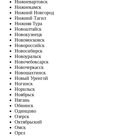
Нижневартовск
Нижнекамск
Нижний Новгород
Нижний Тагил
Нижняя Тура
Новоалтайск
Новокузнецк
Новомосковск
Новороссийск
Новосибирск
Новоуральск
Новочебоксарск
Новочеркасск
Новошахтинск
Новый Уренгой
Ногинск
Норильск
Ноябрьск
Нягань
Обнинск
Одинцово
Озерск
Октябрьский
Омск
Орел