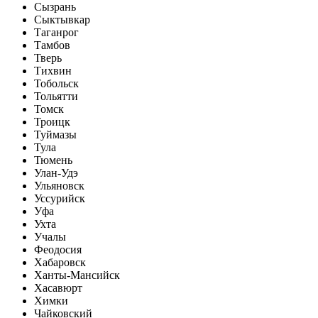
Сызрань
Сыктывкар
Таганрог
Тамбов
Тверь
Тихвин
Тобольск
Тольятти
Томск
Троицк
Туймазы
Тула
Тюмень
Улан-Удэ
Ульяновск
Уссурийск
Уфа
Ухта
Учалы
Феодосия
Хабаровск
Ханты-Мансийск
Хасавюрт
Химки
Чайковский