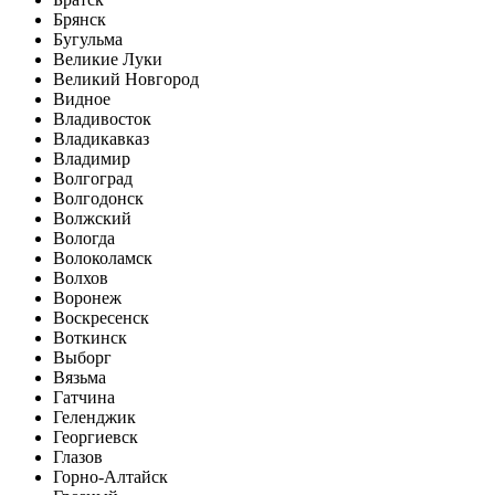
Брянск
Бугульма
Великие Луки
Великий Новгород
Видное
Владивосток
Владикавказ
Владимир
Волгоград
Волгодонск
Волжский
Вологда
Волоколамск
Волхов
Воронеж
Воскресенск
Воткинск
Выборг
Вязьма
Гатчина
Геленджик
Георгиевск
Глазов
Горно-Алтайск