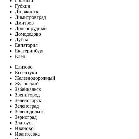
Грозный
Губкин
Дзержинск
Димитровград
Дмитров
Долгопрудный
Домодедово
Дубна
Евпатория
Екатеринбург
Елец
Елизово
Ессентуки
Железнодорожный
Жуковский
Забайкальск
Звенигород
Зеленогорск
Зеленоград
Зеленодольск
Зерноград
Златоуст
Иваново
Ивантеевка