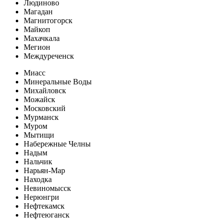
Людиново
Магадан
Магнитогорск
Майкоп
Махачкала
Мегион
Междуреченск
Миасс
Минеральные Воды
Михайловск
Можайск
Московский
Мурманск
Муром
Мытищи
Набережные Челны
Надым
Нальчик
Нарьян-Мар
Находка
Невиномысск
Нерюнгри
Нефтекамск
Нефтеюганск