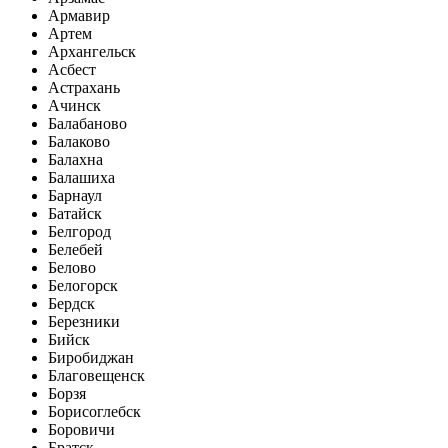
Армавир
Артем
Архангельск
Асбест
Астрахань
Ачинск
Балабаново
Балаково
Балахна
Балашиха
Барнаул
Батайск
Белгород
Белебей
Белово
Белогорск
Бердск
Березники
Бийск
Биробиджан
Благовещенск
Борзя
Борисоглебск
Боровичи
Братск