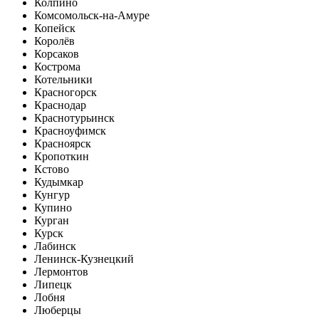
Колпино
Комсомольск-на-Амуре
Копейск
Королёв
Корсаков
Кострома
Котельники
Красногорск
Краснодар
Краснотурьинск
Красноуфимск
Красноярск
Кропоткин
Кстово
Кудымкар
Кунгур
Купино
Курган
Курск
Лабинск
Ленинск-Кузнецкий
Лермонтов
Липецк
Лобня
Люберцы