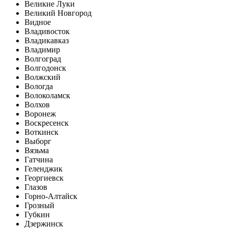
Великие Луки
Великий Новгород
Видное
Владивосток
Владикавказ
Владимир
Волгоград
Волгодонск
Волжский
Вологда
Волоколамск
Волхов
Воронеж
Воскресенск
Воткинск
Выборг
Вязьма
Гатчина
Геленджик
Георгиевск
Глазов
Горно-Алтайск
Грозный
Губкин
Дзержинск