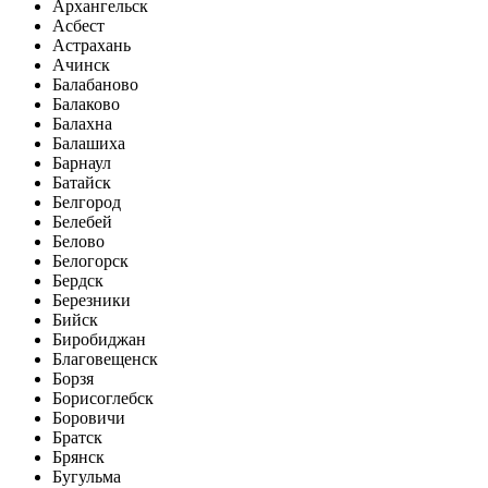
Архангельск
Асбест
Астрахань
Ачинск
Балабаново
Балаково
Балахна
Балашиха
Барнаул
Батайск
Белгород
Белебей
Белово
Белогорск
Бердск
Березники
Бийск
Биробиджан
Благовещенск
Борзя
Борисоглебск
Боровичи
Братск
Брянск
Бугульма