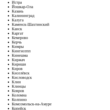
Истра
Йошкар-Ола
Казань
Калининград
Калуга
Каменск-Шахтинский
Канск
Каргат
Кемерово
Керчь
Кимры
Кингисепп
Кинешма
Киржач
Кириши
Киров
Киселёвск
Кисловодск
Клин
Клинцы
Ковров
Коломна
Колпино
Комсомольск-на-Амуре
Копейск