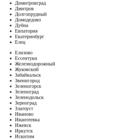
Димитровград
Дмитров
Долгопрудный
Домодедово
Дубна
Евпатория
Екатеринбург
Елец
Елизово
Ессентуки
Железнодорожный
Жуковский
Забайкальск
Звенигород
Зеленогорск
Зеленоград
Зеленодольск
Зерноград
Златоуст
Иваново
Ивантеевка
Ижевск
Иркутск
Искитим