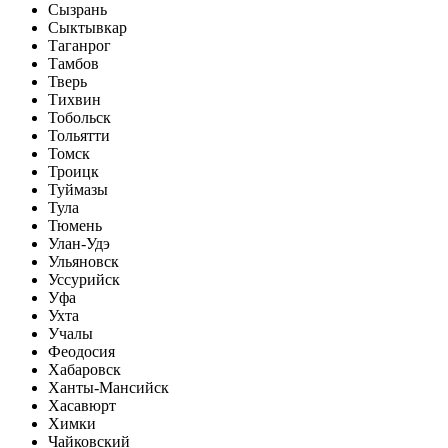
Сызрань
Сыктывкар
Таганрог
Тамбов
Тверь
Тихвин
Тобольск
Тольятти
Томск
Троицк
Туймазы
Тула
Тюмень
Улан-Удэ
Ульяновск
Уссурийск
Уфа
Ухта
Учалы
Феодосия
Хабаровск
Ханты-Мансийск
Хасавюрт
Химки
Чайковский