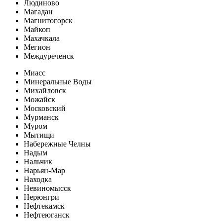
Людиново
Магадан
Магнитогорск
Майкоп
Махачкала
Мегион
Междуреченск
Миасс
Минеральные Воды
Михайловск
Можайск
Московский
Мурманск
Муром
Мытищи
Набережные Челны
Надым
Нальчик
Нарьян-Мар
Находка
Невиномысск
Нерюнгри
Нефтекамск
Нефтеюганск