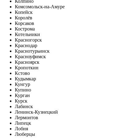
Колпино
Комсомольск-на-Амуре
Копейск
Королёв
Корсаков
Кострома
Котельники
Красногорск
Краснодар
Краснотурьинск
Красноуфимск
Красноярск
Кропоткин
Кстово
Кудымкар
Кунгур
Купино
Курган
Курск
Лабинск
Ленинск-Кузнецкий
Лермонтов
Липецк
Лобня
Люберцы