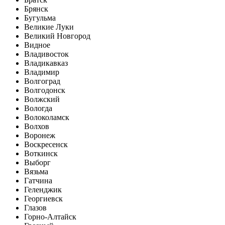
Брянск
Бугульма
Великие Луки
Великий Новгород
Видное
Владивосток
Владикавказ
Владимир
Волгоград
Волгодонск
Волжский
Вологда
Волоколамск
Волхов
Воронеж
Воскресенск
Воткинск
Выборг
Вязьма
Гатчина
Геленджик
Георгиевск
Глазов
Горно-Алтайск