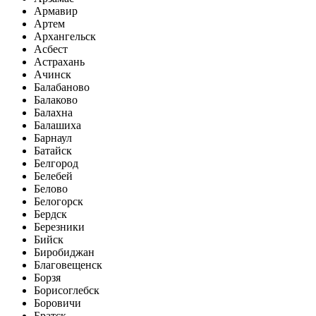
Армавир
Артем
Архангельск
Асбест
Астрахань
Ачинск
Балабаново
Балаково
Балахна
Балашиха
Барнаул
Батайск
Белгород
Белебей
Белово
Белогорск
Бердск
Березники
Бийск
Биробиджан
Благовещенск
Борзя
Борисоглебск
Боровичи
Братск