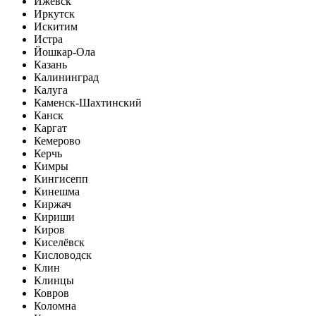
Ижевск
Иркутск
Искитим
Истра
Йошкар-Ола
Казань
Калининград
Калуга
Каменск-Шахтинский
Канск
Каргат
Кемерово
Керчь
Кимры
Кингисепп
Кинешма
Киржач
Кириши
Киров
Киселёвск
Кисловодск
Клин
Клинцы
Ковров
Коломна