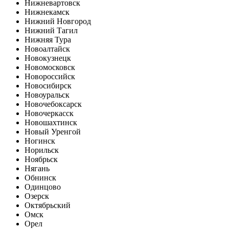
Нижневартовск
Нижнекамск
Нижний Новгород
Нижний Тагил
Нижняя Тура
Новоалтайск
Новокузнецк
Новомосковск
Новороссийск
Новосибирск
Новоуральск
Новочебоксарск
Новочеркасск
Новошахтинск
Новый Уренгой
Ногинск
Норильск
Ноябрьск
Нягань
Обнинск
Одинцово
Озерск
Октябрьский
Омск
Орел