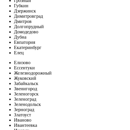
Грозный
Губкин
Дзержинск
Димитровград
Дмитров
Долгопрудный
Домодедово
Дубна
Евпатория
Екатеринбург
Елец
Елизово
Ессентуки
Железнодорожный
Жуковский
Забайкальск
Звенигород
Зеленогорск
Зеленоград
Зеленодольск
Зерноград
Златоуст
Иваново
Ивантеевка