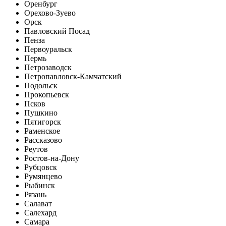
Оренбург
Орехово-Зуево
Орск
Павловский Посад
Пенза
Первоуральск
Пермь
Петрозаводск
Петропавловск-Камчатский
Подольск
Прокопьевск
Псков
Пушкино
Пятигорск
Раменское
Рассказово
Реутов
Ростов-на-Дону
Рубцовск
Румянцево
Рыбинск
Рязань
Салават
Салехард
Самара