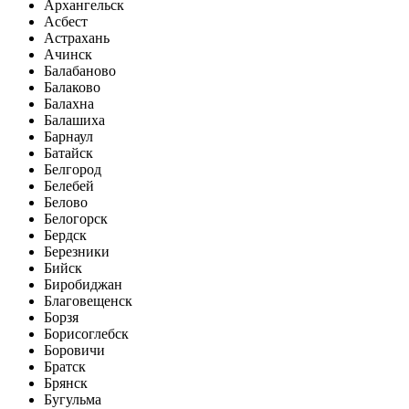
Архангельск
Асбест
Астрахань
Ачинск
Балабаново
Балаково
Балахна
Балашиха
Барнаул
Батайск
Белгород
Белебей
Белово
Белогорск
Бердск
Березники
Бийск
Биробиджан
Благовещенск
Борзя
Борисоглебск
Боровичи
Братск
Брянск
Бугульма