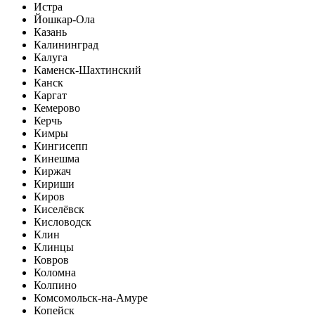
Истра
Йошкар-Ола
Казань
Калининград
Калуга
Каменск-Шахтинский
Канск
Каргат
Кемерово
Керчь
Кимры
Кингисепп
Кинешма
Киржач
Кириши
Киров
Киселёвск
Кисловодск
Клин
Клинцы
Ковров
Коломна
Колпино
Комсомольск-на-Амуре
Копейск