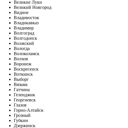
Великие Луки
Великий Новгород
Видное
Владивосток
Владикавказ
Владимир
Волгоград
Волгодонск
Волжский
Вологда
Волоколамск
Волхов
Воронеж
Воскресенск
Воткинск
Выборг
Вязьма
Гатчина
Геленджик
Георгиевск
Глазов
Горно-Алтайск
Грозный
Губкин
Дзержинск