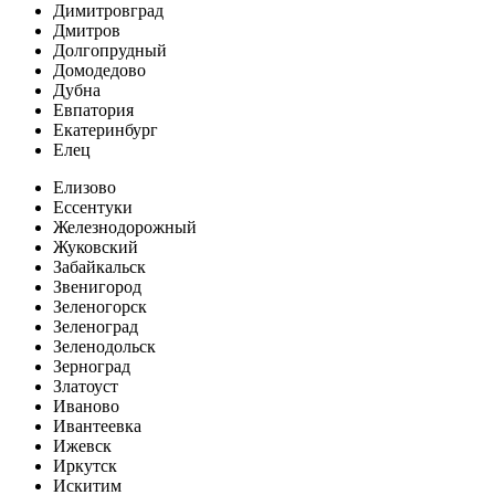
Димитровград
Дмитров
Долгопрудный
Домодедово
Дубна
Евпатория
Екатеринбург
Елец
Елизово
Ессентуки
Железнодорожный
Жуковский
Забайкальск
Звенигород
Зеленогорск
Зеленоград
Зеленодольск
Зерноград
Златоуст
Иваново
Ивантеевка
Ижевск
Иркутск
Искитим