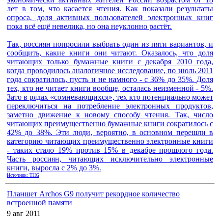
лет в том, что касается чтения. Как показали результаты
опроса, доля активных пользователей электронных книг
пока всё ещё невелика, но она неуклонно растёт.
Так, россиян попросили выбрать один из пяти вариантов, и
сообщить, какие книги они читают. Оказалось, что доля
читающих только бумажные книги с декабря 2010 года,
когда проводилось аналогичное исследование, по июль 2011
года сократилось, пусть и не намного - с 36% до 35%. Доля
тех, кто не читает книги вообще, осталась неизменной - 5%.
Зато в рядах «сомневающихся», тех кто потенциально может
переключиться на потребление электронных продуктов,
заметно движение к новому способу чтения. Так, число
читающих преимущественно бумажные книги сократилось с
42% до 38%. Эти люди, вероятно, в основном перешли в
категорию читающих преимущественно электронные книги
- таких стало 19% против 15% в декабре прошлого года.
Часть россиян, читающих исключительно электронные
книги, выросла с 2% до 3%.
Источник: THG
Планшет Archos G9 получит рекордное количество
встроенной памяти
9 авг 2011