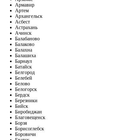
Армавир
Артем
Архангельск
Асбест
Астрахань
Ачинск
Балабаново
Балаково
Балахна
Балашиха
Барнаул
Батайск
Белгород
Белебей
Белово
Белогорск
Бердск
Березники
Бийск
Биробиджан
Благовещенск
Борзя
Борисоглебск
Боровичи
Братск