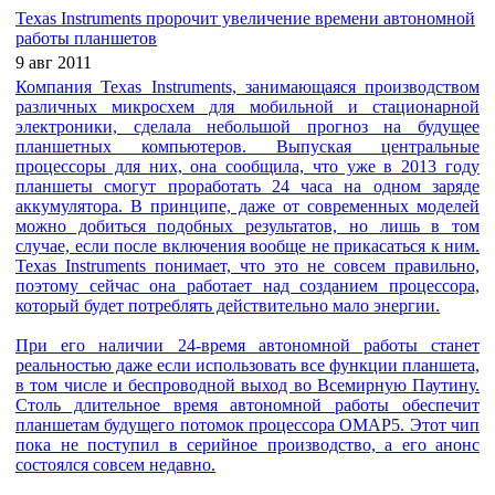
Texas Instruments пророчит увеличение времени автономной
работы планшетов
9 авг 2011
Компания Texas Instruments, занимающаяся производством
различных микросхем для мобильной и стационарной
электроники, сделала небольшой прогноз на будущее
планшетных компьютеров. Выпуская центральные
процессоры для них, она сообщила, что уже в 2013 году
планшеты смогут проработать 24 часа на одном заряде
аккумулятора. В принципе, даже от современных моделей
можно добиться подобных результатов, но лишь в том
случае, если после включения вообще не прикасаться к ним.
Texas Instruments понимает, что это не совсем правильно,
поэтому сейчас она работает над созданием процессора,
который будет потреблять действительно мало энергии.
При его наличии 24-время автономной работы станет
реальностью даже если использовать все функции планшета,
в том числе и беспроводной выход во Всемирную Паутину.
Cтоль длительное время автономной работы обеспечит
планшетам будущего потомок процессора OMAP5. Этот чип
пока не поступил в серийное производство, а его анонс
состоялся совсем недавно.