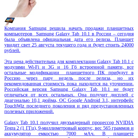
Компания Samsung решила начать продажи планшетных
компьютеров Samsung Galaxy Tab 10.1 в России – сегодня
была объявлена официальная дата его релиза. Планшет
увидит свет 25 августа текущего года и будет стоить 24000
рублей.
Эта цена действительна для комплектации Galaxy Tab 10.1 с
модулями Wi-Fi и 3G и 16 Гб встроенной памяти, все
остальные модификации планшетного ПК прибудут в
Россию через пару недель после релиза, но их
рекомендованная стоимость пока находится на уточнении.
Российская версия Samsung Galaxy Tab 10.1 не будет
отличаться от всех остальных. Она получит дисплей с
диагональю 10,1 дюйма, ОС Google Android 3.1, интерфейс
TouchWiz последнего поколения и ряд предустановленных
полезных приложений.
Galaxy Tab 10.1 получил двухъядерный процессор NVIDIA
Tegra 2 (1 ГГц), 9-миллиметровый корпус, вес 565 граммов и
аккумулятор емкостью 7000 мАч. В планшете