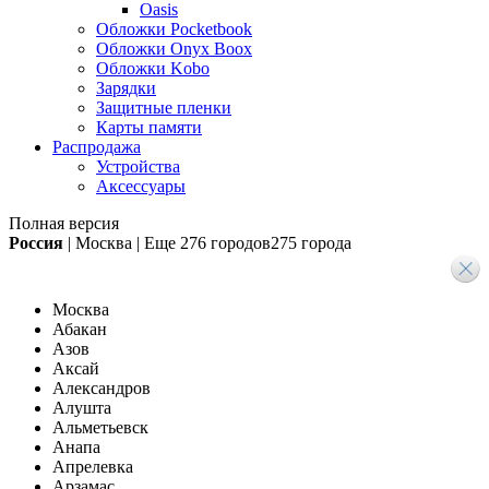
Oasis
Обложки Pocketbook
Обложки Onyx Boox
Обложки Kobo
Зарядки
Защитные пленки
Карты памяти
Распродажа
Устройства
Аксессуары
Полная версия
Россия
|
Москва
|
Еще
276 городов
275 города
Москва
Абакан
Азов
Аксай
Александров
Алушта
Альметьевск
Анапа
Апрелевка
Арзамас