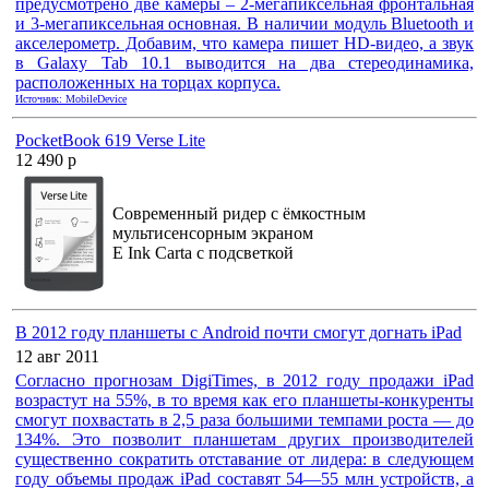
предусмотрено две камеры – 2-мегапиксельная фронтальная
и 3-мегапиксельная основная. В наличии модуль Bluetooth и
акселерометр. Добавим, что камера пишет HD-видео, а звук
в Galaxy Tab 10.1 выводится на два стереодинамика,
расположенных на торцах корпуса.
Источник: MobileDevice
PocketBook 619 Verse Lite
12 490 р
Современный ридер с ёмкостным
мультисенсорным экраном
E Ink Carta с подсветкой
В 2012 году планшеты с Android почти смогут догнать iPad
12 авг 2011
Согласно прогнозам DigiTimes, в 2012 году продажи iPad
возрастут на 55%, в то время как его планшеты-конкуренты
смогут похвастать в 2,5 раза большими темпами роста — до
134%. Это позволит планшетам других производителей
существенно сократить отставание от лидера: в следующем
году объемы продаж iPad составят 54—55 млн устройств, а