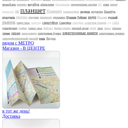
моноблок
ноутбук
новинка
обновление
образование
операционная система
ОС
очки
патент
планшет
Планшет
пиратство
ПК
планшетофон
подарок
подсветка
Покетбук
прогноз
ридер
праздник
Россия
продажи
процессор
прошивка
Пушкин
Рейтинг
русский
рынок
смартфон
смарт-часы
смартпэд
Смартфон
сматрфон
солнечная батарея
суд
США
цена
фаблет
трансформер
трафик
умные часы
фитнес-трекер
цветной экран
часы
чехол
читалка
электронные книги
экран
чтение
экшн-камера
электронная бумага
электронные чернила
Яндекс
электрофоретический дисплей
язык
рядом с МЕТРО
Магазин - В ЦЕНТРЕ
в тот же день!
Доставка