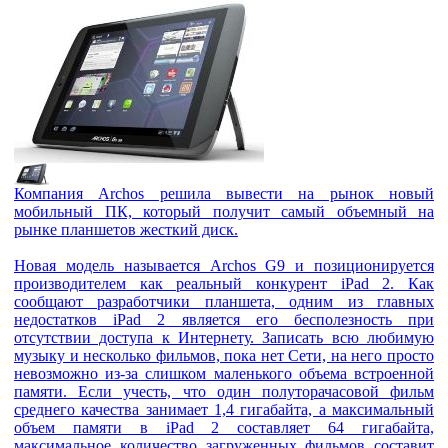
Компания Archos решила вывести на рынок новый
мобильный ПК, который получит самый объемный на
рынке планшетов жесткий диск.
Новая модель называется Archos G9 и позиционируется
производителем как реальный конкурент iPad 2. Как
сообщают разработчики планшета, одним из главных
недостатков iPad 2 является его бесполезность при
отсутствии доступа к Интернету. Записать всю любимую
музыку и несколько фильмов, пока нет Сети, на него просто
невозможно из-за слишком маленького объема встроенной
памяти. Если учесть, что один полуторачасовой фильм
среднего качества занимает 1,4 гигабайта, а максимальный
объем памяти в iPad 2 составляет 64 гигабайта,
максимальное количество загруженных фильмов составит