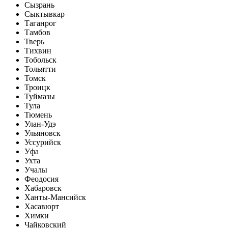
Сызрань
Сыктывкар
Таганрог
Тамбов
Тверь
Тихвин
Тобольск
Тольятти
Томск
Троицк
Туймазы
Тула
Тюмень
Улан-Удэ
Ульяновск
Уссурийск
Уфа
Ухта
Учалы
Феодосия
Хабаровск
Ханты-Мансийск
Хасавюрт
Химки
Чайковский