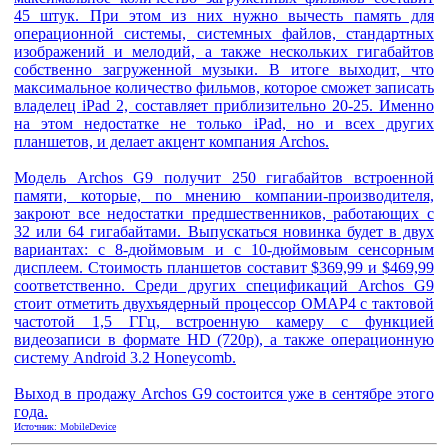
45 штук. При этом из них нужно вычесть память для
операционной системы, системных файлов, стандартных
изображений и мелодий, а также нескольких гигабайтов
собственно загруженной музыки. В итоге выходит, что
максимальное количество фильмов, которое сможет записать
владелец iPad 2, составляет приблизительно 20-25. Именно
на этом недостатке не только iPad, но и всех других
планшетов, и делает акцент компания Archos.
Модель Archos G9 получит 250 гигабайтов встроенной
памяти, которые, по мнению компании-производителя,
закроют все недостатки предшественников, работающих с
32 или 64 гигабайтами. Выпускаться новинка будет в двух
вариантах: с 8-дюймовым и с 10-дюймовым сенсорным
дисплеем. Стоимость планшетов составит $369,99 и $469,99
соответственно. Среди других спецификаций Archos G9
стоит отметить двухъядерный процессор OMAP4 с тактовой
частотой 1,5 ГГц, встроенную камеру с функцией
видеозаписи в формате HD (720p), а также операционную
систему Android 3.2 Honeycomb.
Выход в продажу Archos G9 состоится уже в сентябре этого
года.
Источник: MobileDevice