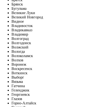
Брянск
Бугульма
Великие Луки
Великий Новгород
Видное
Владивосток
Владикавказ
Владимир
Волгоград
Волгодонск
Волжский
Вологда
Волоколамск
Волхов
Воронеж
Воскресенск
Воткинск
Выборг
Вязьма
Гатчина
Геленджик
Георгиевск
Глазов
Горно-Алтайск