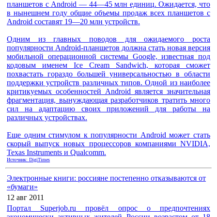
планшетов с Android — 44—45 млн единиц. Ожидается, что
в нынешнем году общие объемы продаж всех планшетов с
Android составят 19—20 млн устройств.
Одним из главных поводов для ожидаемого роста
популярности Android-планшетов должна стать новая версия
мобильной операционной системы Google, известная под
кодовым именем Ice Cream Sandwich, которая сможет
похвастать гораздо большей универсальностью в области
поддержки устройств различных типов. Одной из наиболее
критикуемых особенностей Android является значительная
фрагментация, вынуждающая разработчиков тратить много
сил на адаптацию своих приложений для работы на
различных устройствах.
Еще одним стимулом к популярности Android может стать
скорый выпуск новых процессоров компаниями NVIDIA,
Texas Instruments и Qualcomm.
Источник: DigiTimes
Электронные книги: россияне постепенно отказываются от
«бумаги»
12 авг 2011
Портал Superjob.ru провёл опрос о предпочтениях
экономически активных жителей России возрастом от 18