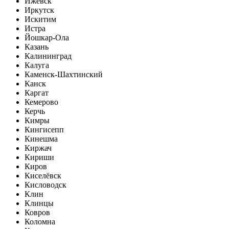
Ижевск
Иркутск
Искитим
Истра
Йошкар-Ола
Казань
Калининград
Калуга
Каменск-Шахтинский
Канск
Каргат
Кемерово
Керчь
Кимры
Кингисепп
Кинешма
Киржач
Кириши
Киров
Киселёвск
Кисловодск
Клин
Клинцы
Ковров
Коломна