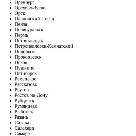
Оренбург
Орехово-Зуево
Орск
Павловский Посад
Пенза
Первоуральск
Пермь
Петрозаводск
Петропавловск-Камчатский
Подольск
Прокопьевск
Псков
Пушкино
Пятигорск
Раменское
Рассказово
Реутов
Ростов-на-Дону
Рубцовск
Румянцево
Рыбинск
Рязань
Салават
Салехард
Самара