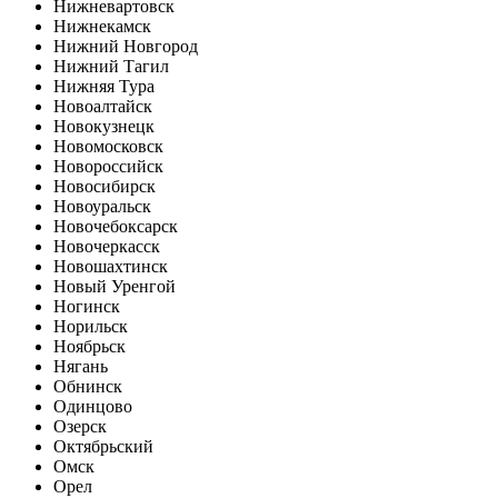
Нижневартовск
Нижнекамск
Нижний Новгород
Нижний Тагил
Нижняя Тура
Новоалтайск
Новокузнецк
Новомосковск
Новороссийск
Новосибирск
Новоуральск
Новочебоксарск
Новочеркасск
Новошахтинск
Новый Уренгой
Ногинск
Норильск
Ноябрьск
Нягань
Обнинск
Одинцово
Озерск
Октябрьский
Омск
Орел