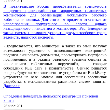
27 июл 2011
В правительстве России прорабатывается возможность
внедрения криптографически защищенных планшетных
компьютеров для организации мобильного рабочего
кабинета чиновника. Для этого им придется отказаться от
использования популярного во власти, однако
незащищенного планшетного компьютера iPad. Внедрение
такой системы поможет ускорить документооборот среди
ведомств, надеются эксперты.
«Предполагается, что министры, а также их замы получат
возможность удаленно с использованием электронной
подписи визировать документы, просматривать портфолио
подчиненных и в режиме реального времени следить за
исполнением собственных поручений», — говорит
собеседник РБК daily в правительстве. Сейчас решается
вопрос, будут ли это защищенные устройства от BlackBerry,
устройства на базе Android или собственная российская
разработка с использованием различных систем защиты.
Далее>>>
Определен победитель июньского розыгрыша призовой
книги
26 июл 2011