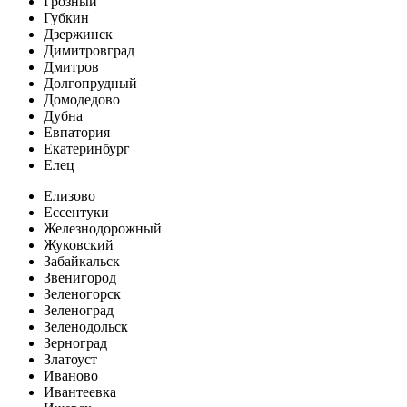
Грозный
Губкин
Дзержинск
Димитровград
Дмитров
Долгопрудный
Домодедово
Дубна
Евпатория
Екатеринбург
Елец
Елизово
Ессентуки
Железнодорожный
Жуковский
Забайкальск
Звенигород
Зеленогорск
Зеленоград
Зеленодольск
Зерноград
Златоуст
Иваново
Ивантеевка