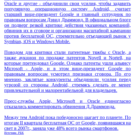
Oracle и другие - объединили свои усилия, чтобы задавить
популярную операционную систему Android, считает
старший вице-президент Google и главный сотрудник по
правовым вопросам Дэвид Драммонд. В официальном блоге
он подверг резкой критике действия указанных компаний,
обвинив их в сговоре и организации масштабной кампании
против бесплатной ОС, стремительно отъедающей рынок у
Symbian, iOS и Windows Mobile.
Поводом для критики стали патентные тяжбы с Oracle, а
также аукцион по продаже патентов Novell и Nortell, на
которые претендовал Google. Однако патенты ушли альянсу
Microsoft - Apple, и в этом вице-президент Google по
правовым вопросам усмотрел признаки сговора. По его
мнению, заклятые конкуренты объединили усилия перед
угрозой со стороны Android, стремясь сделать ее менее
привлекательной и малорентабельной для владельцев.
Пресс-службы Apple, Microsoft и Oracle единогласно
отказались комментировать обвинения Д.Драммонда.
Между тем Android пока победоносно шагает по планете. По
итогам II квартала бесплатная ОС от Google, появившаяся на
свет в 2007г., заняла уже 48% всего рынка смартфонов.
Источник: РБК