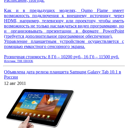
Расписание, Погода.
Как и в предыдущих моделях, Qumo Flame имеет
возможность подключения к внешнему источнику через
HDMI, например, телевизору или проектору, чтобы иметь
возможность не только наслаждаться видео программами, но
и организовывать презентации в формате PowerPoint
(требуется дополнительное программное обеспечение).
Управление планшетным устройством осуществляется с
помощью емкостного сенсорного экрана.
Розничная стоимость: 8 Гб – 10200 руб., 16 Гб – 11500 руб.
Источник: THE EBOOK
Объявлена дата релиза планшета Samsung Galaxy Tab 10.1 в
России
12 авг 2011