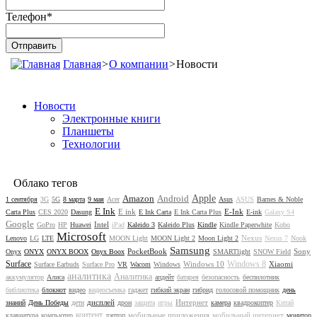
Телефон
*
Главная
>
О компании
>
Новости
Новости
Электронные книги
Планшеты
Технологии
Облако тегов
Amazon
Android
Apple
1 сентября
3G
5G
8 марта
9 мая
Acer
Asus
ASUS
Barnes & Noble
E Ink
E ink
E-Ink
Carta Plus
CES 2020
Dasung
E Ink Carta
E Ink Carta Plus
E-ink
Galaxy S4
Google
Intel
GoPro
HP
Huawei
iPad
Kaleido 3
Kaleido Plus
Kindle
Kindle Paperwhite
Kobo
Microsoft
Nexus
Lenovo
LG
LTE
MOON Light
MOON Light 2
Moon Light 2
Nexus 7
Nook
Samsung
PocketBook
Sony
Onyx
ONYX
ONYX BOOX
Onyx Boox
SMARTlight
SNOW Field
Surface
Windows 8
Windows 10
Xiaomi
Surface Earbuds
Surface Pro
VR
Wacom
Windows
аналитика
Аналитика
аккумулятор
Алиса
апдейт
батарея
безопасность
беспилотник
библиотека
блокнот
видео
видеосъемка
гаджет
гибкий экран
гибрид
голосовой помощник
день
дисплей
Интернет
знаний
День Победы
дети
дрон
защита
игры
камера
квадрокоптер
Китай
контент
мобильные приложения
мобильный интернет
клавиатура
компьютер
лэптоп
монитор