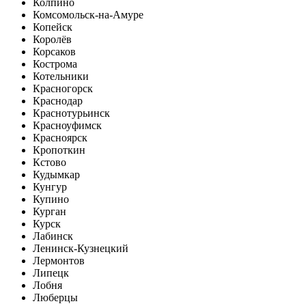
Колпино
Комсомольск-на-Амуре
Копейск
Королёв
Корсаков
Кострома
Котельники
Красногорск
Краснодар
Краснотурьинск
Красноуфимск
Красноярск
Кропоткин
Кстово
Кудымкар
Кунгур
Купино
Курган
Курск
Лабинск
Ленинск-Кузнецкий
Лермонтов
Липецк
Лобня
Люберцы