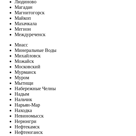
Людиново
Магадан
Магнитогорск
Майкоп
Махачкала
Мегион
Междуреченск
Миасс
Минеральные Воды
Михайловск
Можайск
Московский
Мурманск
Муром
Мытищи
Набережные Челны
Надым
Нальчик
Нарьян-Мар
Находка
Невиномысск
Нерюнгри
Нефтекамск
Нефтеюганск