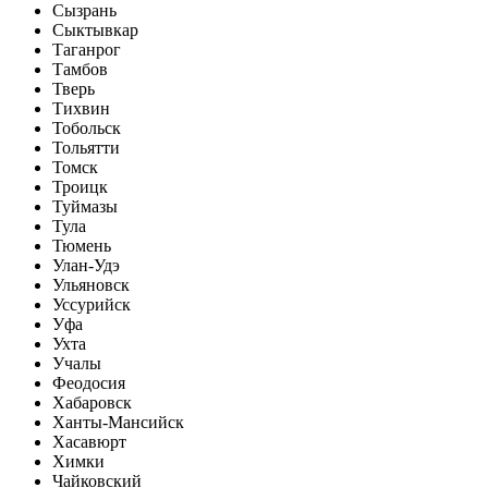
Сызрань
Сыктывкар
Таганрог
Тамбов
Тверь
Тихвин
Тобольск
Тольятти
Томск
Троицк
Туймазы
Тула
Тюмень
Улан-Удэ
Ульяновск
Уссурийск
Уфа
Ухта
Учалы
Феодосия
Хабаровск
Ханты-Мансийск
Хасавюрт
Химки
Чайковский