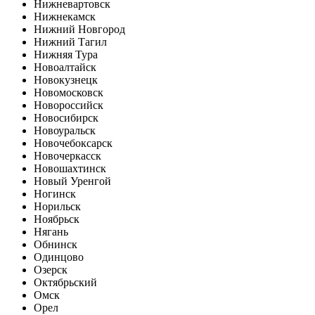
Нижневартовск
Нижнекамск
Нижний Новгород
Нижний Тагил
Нижняя Тура
Новоалтайск
Новокузнецк
Новомосковск
Новороссийск
Новосибирск
Новоуральск
Новочебоксарск
Новочеркасск
Новошахтинск
Новый Уренгой
Ногинск
Норильск
Ноябрьск
Нягань
Обнинск
Одинцово
Озерск
Октябрьский
Омск
Орел