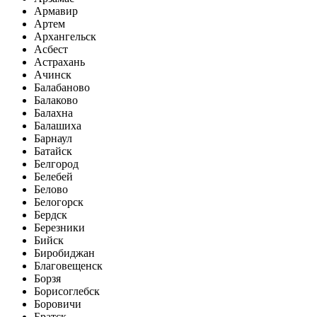
Армавир
Артем
Архангельск
Асбест
Астрахань
Ачинск
Балабаново
Балаково
Балахна
Балашиха
Барнаул
Батайск
Белгород
Белебей
Белово
Белогорск
Бердск
Березники
Бийск
Биробиджан
Благовещенск
Борзя
Борисоглебск
Боровичи
Братск