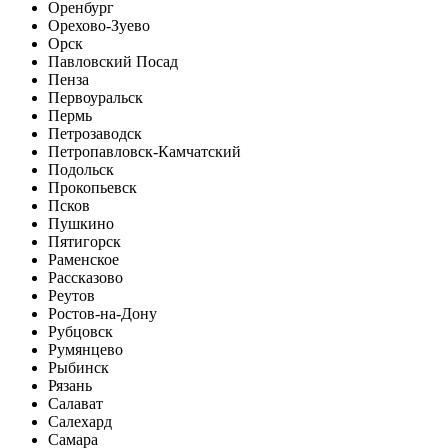
Оренбург
Орехово-Зуево
Орск
Павловский Посад
Пенза
Первоуральск
Пермь
Петрозаводск
Петропавловск-Камчатский
Подольск
Прокопьевск
Псков
Пушкино
Пятигорск
Раменское
Рассказово
Реутов
Ростов-на-Дону
Рубцовск
Румянцево
Рыбинск
Рязань
Салават
Салехард
Самара