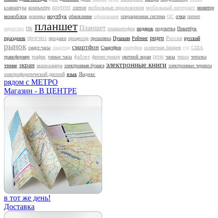
контент
мобильные приложения
мобильный интернет
клавиатура
компьютер
лэптоп
монитор
моноблок
ноутбук
новинка
обновление
образование
операционная система
ОС
очки
патент
планшет
Планшет
пиратство
ПК
планшетофон
подарок
подсветка
Покетбук
прогноз
ридер
праздник
Россия
продажи
процессор
прошивка
Пушкин
Рейтинг
русский
рынок
смартфон
смарт-часы
смартпэд
Смартфон
сматрфон
солнечная батарея
суд
США
цена
фаблет
трансформер
трафик
умные часы
фитнес-трекер
цветной экран
часы
чехол
читалка
электронные книги
экран
чтение
экшн-камера
электронная бумага
электронные чернила
Яндекс
электрофоретический дисплей
язык
рядом с МЕТРО
Магазин - В ЦЕНТРЕ
в тот же день!
Доставка