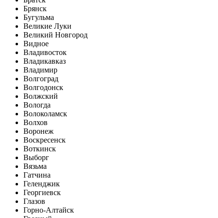
Брянск
Бугульма
Великие Луки
Великий Новгород
Видное
Владивосток
Владикавказ
Владимир
Волгоград
Волгодонск
Волжский
Вологда
Волоколамск
Волхов
Воронеж
Воскресенск
Воткинск
Выборг
Вязьма
Гатчина
Геленджик
Георгиевск
Глазов
Горно-Алтайск