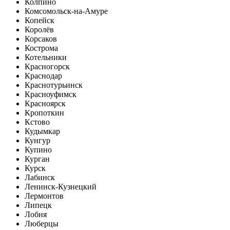
Колпино
Комсомольск-на-Амуре
Копейск
Королёв
Корсаков
Кострома
Котельники
Красногорск
Краснодар
Краснотурьинск
Красноуфимск
Красноярск
Кропоткин
Кстово
Кудымкар
Кунгур
Купино
Курган
Курск
Лабинск
Ленинск-Кузнецкий
Лермонтов
Липецк
Лобня
Люберцы