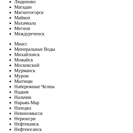
Людиново
Магадан
Магнитогорск
Майкоп
Махачкала
Мегион
Междуреченск
Миасс
Минеральные Воды
Михайловск
Можайск
Московский
Мурманск
Муром
Мытищи
Набережные Челны
Надым
Нальчик
Нарьян-Мар
Находка
Невиномысск
Нерюнгри
Нефтекамск
Нефтеюганск