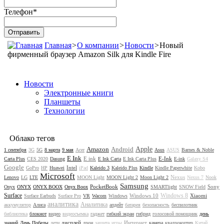
Телефон
*
Главная
>
О компании
>
Новости
>
Новый
фирменный браузер Amazon Silk для Kindle Fire
Новости
Электронные книги
Планшеты
Технологии
Облако тегов
Amazon
Android
Apple
1 сентября
3G
5G
8 марта
9 мая
Acer
Asus
ASUS
Barnes & Noble
E Ink
E ink
E-Ink
Carta Plus
CES 2020
Dasung
E Ink Carta
E Ink Carta Plus
E-ink
Galaxy S4
Google
Intel
GoPro
HP
Huawei
iPad
Kaleido 3
Kaleido Plus
Kindle
Kindle Paperwhite
Kobo
Microsoft
Nexus
Lenovo
LG
LTE
MOON Light
MOON Light 2
Moon Light 2
Nexus 7
Nook
Samsung
PocketBook
Sony
Onyx
ONYX
ONYX BOOX
Onyx Boox
SMARTlight
SNOW Field
Surface
Windows 8
Windows 10
Xiaomi
Surface Earbuds
Surface Pro
VR
Wacom
Windows
аналитика
Аналитика
аккумулятор
Алиса
апдейт
батарея
безопасность
беспилотник
библиотека
блокнот
видео
видеосъемка
гаджет
гибкий экран
гибрид
голосовой помощник
день
дисплей
Интернет
знаний
День Победы
дети
дрон
защита
игры
камера
квадрокоптер
Китай