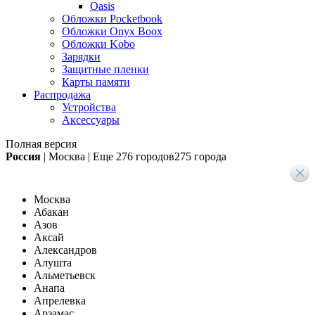
Oasis
Обложки Pocketbook
Обложки Onyx Boox
Обложки Kobo
Зарядки
Защитные пленки
Карты памяти
Распродажа
Устройства
Аксессуары
Полная версия
Россия
|
Москва
|
Еще
276 городов
275 города
Москва
Абакан
Азов
Аксай
Александров
Алушта
Альметьевск
Анапа
Апрелевка
Арзамас