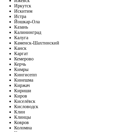
Ижевск
Иркутск
Искитим
Истра
Йошкар-Ола
Казань
Калининград
Калуга
Каменск-Шахтинский
Канск
Каргат
Кемерово
Керчь
Кимры
Кингисепп
Кинешма
Киржач
Кириши
Киров
Киселёвск
Кисловодск
Клин
Клинцы
Ковров
Коломна