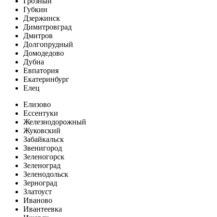
Грозный
Губкин
Дзержинск
Димитровград
Дмитров
Долгопрудный
Домодедово
Дубна
Евпатория
Екатеринбург
Елец
Елизово
Ессентуки
Железнодорожный
Жуковский
Забайкальск
Звенигород
Зеленогорск
Зеленоград
Зеленодольск
Зерноград
Златоуст
Иваново
Ивантеевка