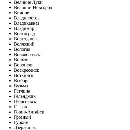
Великие Луки
Великий Новгород
Видное
Владивосток
Владикавказ
Владимир
Волгоград
Волгодонск
Волжский
Вологда
Волоколамск
Волхов
Воронеж
Воскресенск
Воткинск
Выборг
Вязьма
Гатчина
Геленджик
Георгиевск
Глазов
Горно-Алтайск
Грозный
Губкин
Дзержинск