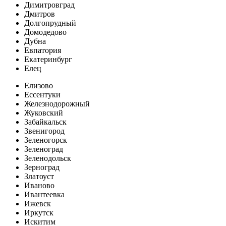
Димитровград
Дмитров
Долгопрудный
Домодедово
Дубна
Евпатория
Екатеринбург
Елец
Елизово
Ессентуки
Железнодорожный
Жуковский
Забайкальск
Звенигород
Зеленогорск
Зеленоград
Зеленодольск
Зерноград
Златоуст
Иваново
Ивантеевка
Ижевск
Иркутск
Искитим