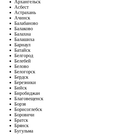
Архангельск
Асбест
Астрахань
Ачинск
Балабаново
Балаково
Балахна
Балашиха
Барнаул
Батайск
Белгород
Белебей
Белово
Белогорск
Бердск
Березники
Бийск
Биробиджан
Благовещенск
Борзя
Борисоглебск
Боровичи
Братск
Брянск
Бугульма