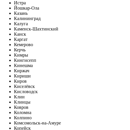
Истра
Йошкар-Ола
Казань
Калининград
Калуга
Каменск-Шахтинский
Канск
Каргат
Кемерово
Керчь
Кимры
Кингисепп
Кинешма
Киржач
Кириши
Киров
Киселёвск
Кисловодск
Клин
Клинцы
Ковров
Коломна
Колпино
Комсомольск-на-Амуре
Копейск