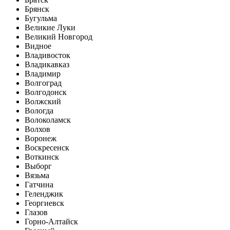
Брянск
Бугульма
Великие Луки
Великий Новгород
Видное
Владивосток
Владикавказ
Владимир
Волгоград
Волгодонск
Волжский
Вологда
Волоколамск
Волхов
Воронеж
Воскресенск
Воткинск
Выборг
Вязьма
Гатчина
Геленджик
Георгиевск
Глазов
Горно-Алтайск