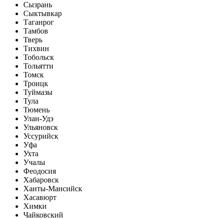
Сызрань
Сыктывкар
Таганрог
Тамбов
Тверь
Тихвин
Тобольск
Тольятти
Томск
Троицк
Туймазы
Тула
Тюмень
Улан-Удэ
Ульяновск
Уссурийск
Уфа
Ухта
Учалы
Феодосия
Хабаровск
Ханты-Мансийск
Хасавюрт
Химки
Чайковский