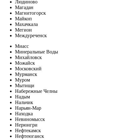
Людиново
Магадан
Магнитогорск
Майкоп
Махачкала
Мегион
Междуреченск
Миасс
Минеральные Воды
Михайловск
Можайск
Московский
Мурманск
Муром
Мытищи
Набережные Челны
Надым
Нальчик
Нарьян-Мар
Находка
Невиномысск
Нерюнгри
Нефтекамск
Нефтеюганск