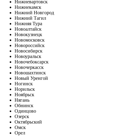
Нижневартовск
Нижнекамск
Нижний Новгород
Нижний Тагил
Нижняя Тура
Новоалтайск
Новокузнецк
Новомосковск
Новороссийск
Новосибирск
Новоуральск
Новочебоксарск
Новочеркасск
Новошахтинск
Новый Уренгой
Ногинск
Норильск
Ноябрьск
Нягань
Обнинск
Одинцово
Озерск
Октябрьский
Омск
Орел