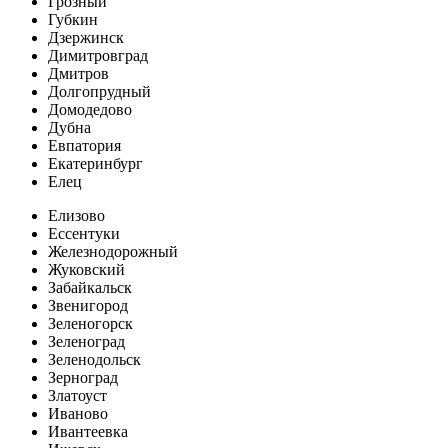
Грозный
Губкин
Дзержинск
Димитровград
Дмитров
Долгопрудный
Домодедово
Дубна
Евпатория
Екатеринбург
Елец
Елизово
Ессентуки
Железнодорожный
Жуковский
Забайкальск
Звенигород
Зеленогорск
Зеленоград
Зеленодольск
Зерноград
Златоуст
Иваново
Ивантеевка