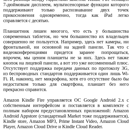
7-дюймовым дисплеем, мультисенсорные функции которого
поддерживают только распознавание двух точек
прикосновения одновременно, тогда как iPad легко
справляется с десятью.
Планшетник лишен многого, что есть у большинства
современных таблеток, но чем большинство их владельцев
совершенно не пользуется. Например, здесь нет камеры, ни
фронтальной, ни основной на задней панели. Так что с
видеоконференциями придется заранее попрощаться,
впрочем, мы ценим планшеты не за них. Здесь нет также
кнопок на лицевой панели, а вот это уже несомненный плюс.
Отсутствует поддержка передачи данных по протоколу 3G,
из беспроводных стандартов поддерживается один лишь Wi-
Fi. И, наконец, нет микрофона, хотя его отсутствие было бы
недостатком только для смартфона, планшет без него
прекрасно справится.
Amazon Kindle Fire управляется ОС Google Android 2.x с
собственным интерфейсом и поставляется в комплекте с
полным набором предустановленных приложений: Amazon
Android Appstore (стандартный Market тоже поддерживается),
Kindle store, Amazon MP3, Prime Instant Video, Amazon Cloud
Player, Amazon Cloud Drive и Kindle Cloud Reader.