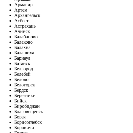
Армавир
Артем
Архангельск
Асбест
Астрахань
Ачинск
Балабаново
Балаково
Балахна
Балашиха
Барнаул
Батайск
Белгород
Белебей
Белово
Белогорск
Бердск
Березники
Бийск
Биробиджан
Благовещенск
Борзя
Борисоглебск
Боровичи
Братск