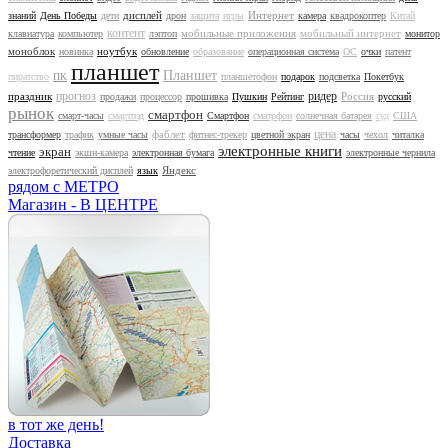
дисплей
Интернет
знаний
День Победы
дети
дрон
защита
игры
камера
квадрокоптер
Китай
контент
мобильные приложения
мобильный интернет
клавиатура
компьютер
лэптоп
монитор
моноблок
ноутбук
новинка
обновление
образование
операционная система
ОС
очки
патент
планшет
Планшет
пиратство
ПК
планшетофон
подарок
подсветка
Покетбук
прогноз
ридер
праздник
Россия
продажи
процессор
прошивка
Пушкин
Рейтинг
русский
рынок
смартфон
смарт-часы
смартпэд
Смартфон
сматрфон
солнечная батарея
суд
США
цена
фаблет
трансформер
трафик
умные часы
фитнес-трекер
цветной экран
часы
чехол
читалка
электронные книги
экран
чтение
экшн-камера
электронная бумага
электронные чернила
Яндекс
электрофоретический дисплей
язык
рядом с МЕТРО
Магазин - В ЦЕНТРЕ
в тот же день!
Доставка