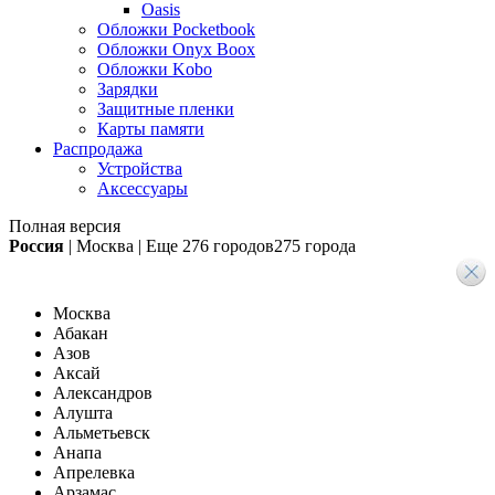
Oasis
Обложки Pocketbook
Обложки Onyx Boox
Обложки Kobo
Зарядки
Защитные пленки
Карты памяти
Распродажа
Устройства
Аксессуары
Полная версия
Россия
|
Москва
|
Еще
276 городов
275 города
Москва
Абакан
Азов
Аксай
Александров
Алушта
Альметьевск
Анапа
Апрелевка
Арзамас