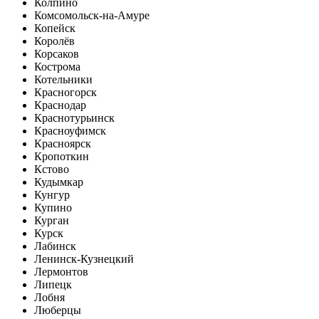
Колпино
Комсомольск-на-Амуре
Копейск
Королёв
Корсаков
Кострома
Котельники
Красногорск
Краснодар
Краснотурьинск
Красноуфимск
Красноярск
Кропоткин
Кстово
Кудымкар
Кунгур
Купино
Курган
Курск
Лабинск
Ленинск-Кузнецкий
Лермонтов
Липецк
Лобня
Люберцы