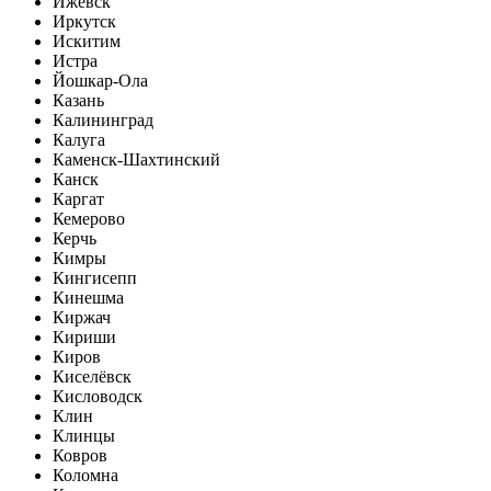
Ижевск
Иркутск
Искитим
Истра
Йошкар-Ола
Казань
Калининград
Калуга
Каменск-Шахтинский
Канск
Каргат
Кемерово
Керчь
Кимры
Кингисепп
Кинешма
Киржач
Кириши
Киров
Киселёвск
Кисловодск
Клин
Клинцы
Ковров
Коломна