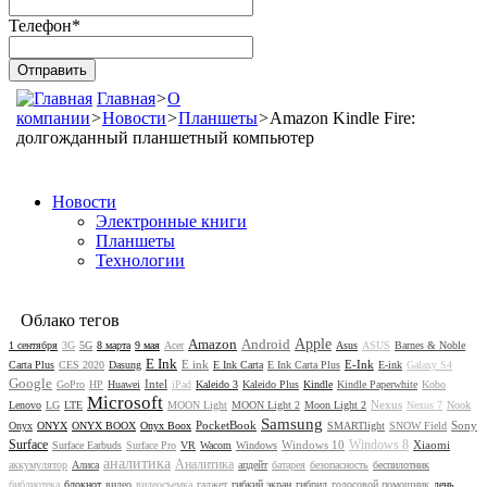
Телефон
*
Главная
>
О
компании
>
Новости
>
Планшеты
>
Amazon Kindle Fire:
долгожданный планшетный компьютер
Новости
Электронные книги
Планшеты
Технологии
Облако тегов
Amazon
Android
Apple
1 сентября
3G
5G
8 марта
9 мая
Acer
Asus
ASUS
Barnes & Noble
E Ink
E ink
E-Ink
Carta Plus
CES 2020
Dasung
E Ink Carta
E Ink Carta Plus
E-ink
Galaxy S4
Google
Intel
GoPro
HP
Huawei
iPad
Kaleido 3
Kaleido Plus
Kindle
Kindle Paperwhite
Kobo
Microsoft
Nexus
Lenovo
LG
LTE
MOON Light
MOON Light 2
Moon Light 2
Nexus 7
Nook
Samsung
PocketBook
Sony
Onyx
ONYX
ONYX BOOX
Onyx Boox
SMARTlight
SNOW Field
Surface
Windows 8
Windows 10
Xiaomi
Surface Earbuds
Surface Pro
VR
Wacom
Windows
аналитика
Аналитика
аккумулятор
Алиса
апдейт
батарея
безопасность
беспилотник
библиотека
блокнот
видео
видеосъемка
гаджет
гибкий экран
гибрид
голосовой помощник
день