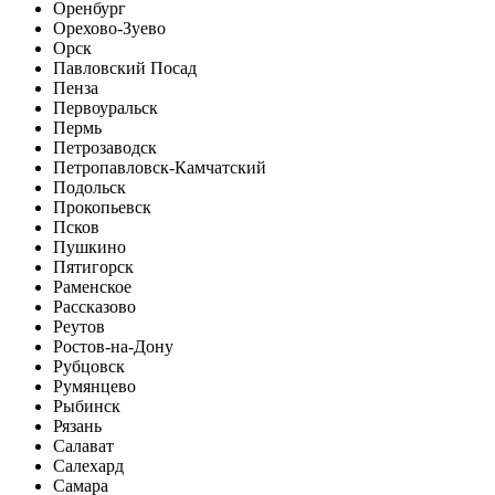
Оренбург
Орехово-Зуево
Орск
Павловский Посад
Пенза
Первоуральск
Пермь
Петрозаводск
Петропавловск-Камчатский
Подольск
Прокопьевск
Псков
Пушкино
Пятигорск
Раменское
Рассказово
Реутов
Ростов-на-Дону
Рубцовск
Румянцево
Рыбинск
Рязань
Салават
Салехард
Самара