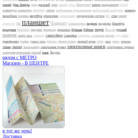
дисплей
Интернет
знаний
День Победы
дети
дрон
защита
игры
камера
квадрокоптер
Китай
контент
мобильные приложения
мобильный интернет
клавиатура
компьютер
лэптоп
монитор
моноблок
ноутбук
новинка
обновление
образование
операционная система
ОС
очки
патент
планшет
Планшет
пиратство
ПК
планшетофон
подарок
подсветка
Покетбук
прогноз
ридер
праздник
Россия
продажи
процессор
прошивка
Пушкин
Рейтинг
русский
рынок
смартфон
смарт-часы
смартпэд
Смартфон
сматрфон
солнечная батарея
суд
США
цена
фаблет
трансформер
трафик
умные часы
фитнес-трекер
цветной экран
часы
чехол
читалка
электронные книги
экран
чтение
экшн-камера
электронная бумага
электронные чернила
Яндекс
электрофоретический дисплей
язык
рядом с МЕТРО
Магазин - В ЦЕНТРЕ
в тот же день!
Доставка