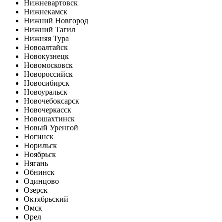
Нижневартовск
Нижнекамск
Нижний Новгород
Нижний Тагил
Нижняя Тура
Новоалтайск
Новокузнецк
Новомосковск
Новороссийск
Новосибирск
Новоуральск
Новочебоксарск
Новочеркасск
Новошахтинск
Новый Уренгой
Ногинск
Норильск
Ноябрьск
Нягань
Обнинск
Одинцово
Озерск
Октябрьский
Омск
Орел