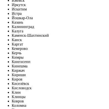
Ижевск
Иркутск
Искитим
Истра
Йошкар-Ола
Казань
Калининград
Калуга
Каменск-Шахтинский
Канск
Каргат
Кемерово
Керчь
Кимры
Кингисепп
Кинешма
Киржач
Кириши
Киров
Киселёвск
Кисловодск
Клин
Клинцы
Ковров
Коломна