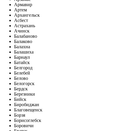
Армавир
Артем
Архангельск
Асбест
Астрахань
Ачинск
Балабаново
Балаково
Балахна
Балашиха
Барнаул
Батайск
Белгород
Белебей
Белово
Белогорск
Бердск
Березники
Бийск
Биробиджан
Благовещенск
Борзя
Борисоглебск
Боровичи
Братск