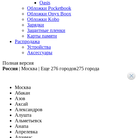
Oasis
Обложки Pocketbook
Обложки Onyx Boox
Обложки Kobo
Зарядки
Защитные пленки
Карты памяти
Распродажа
Устройства
Аксессуары
Полная версия
Россия
|
Москва
|
Еще
276 городов
275 города
Москва
Абакан
Азов
Аксай
Александров
Алушта
Альметьевск
Анапа
Апрелевка
Арзамас