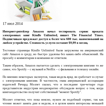
17 июл 2014
Интернет-ритейлер Amazon начал тестировать сервис проката
электронных книг Kindle Unlimited, пишет The Financial Times.
Подписчикам предложат доступ к более чем 600 тыс. наименований на
любом устройстве. Стоимость услуги составит $9,99 в месяц.
Тестовые страницы Kindle Unlimited были загружены на американский
сайт Amazon в среду, но быстро удалены без каких-либо объяснений. На
просьбу о комментарии в компании не ответили.
Таким образом, Amazon пытается сделать с электронными книгами то же
самое, что Spotify – с музыкой и Netflix – с фильмами и телешоу онлайн.
По мнению некоторых экспертов, такая модель вряд ли сработает в случае
с электронными книгами. В частности, глава американской ассоциации
издателей Ричард Моллет сказал, что в последние три-четыре года
представители индустрии неоднократно обсуждали вопрос о том, когда
книгоиздательство получит собственный "момент Spotify".
Моллет отметил, что пока неясно, нужен ли подобный сервис, так как
чтение может занять дни и недели, и в целом книги интересны меньшей