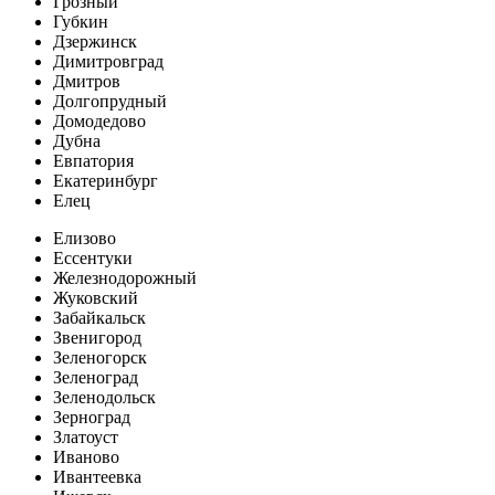
Грозный
Губкин
Дзержинск
Димитровград
Дмитров
Долгопрудный
Домодедово
Дубна
Евпатория
Екатеринбург
Елец
Елизово
Ессентуки
Железнодорожный
Жуковский
Забайкальск
Звенигород
Зеленогорск
Зеленоград
Зеленодольск
Зерноград
Златоуст
Иваново
Ивантеевка