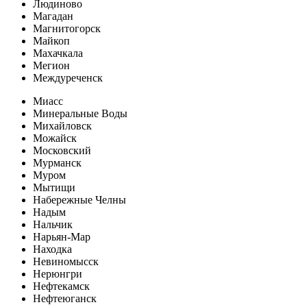
Людиново
Магадан
Магнитогорск
Майкоп
Махачкала
Мегион
Междуреченск
Миасс
Минеральные Воды
Михайловск
Можайск
Московский
Мурманск
Муром
Мытищи
Набережные Челны
Надым
Нальчик
Нарьян-Мар
Находка
Невиномысск
Нерюнгри
Нефтекамск
Нефтеюганск