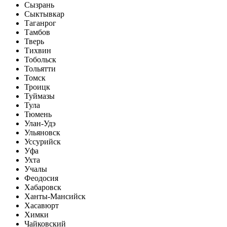
Сызрань
Сыктывкар
Таганрог
Тамбов
Тверь
Тихвин
Тобольск
Тольятти
Томск
Троицк
Туймазы
Тула
Тюмень
Улан-Удэ
Ульяновск
Уссурийск
Уфа
Ухта
Учалы
Феодосия
Хабаровск
Ханты-Мансийск
Хасавюрт
Химки
Чайковский