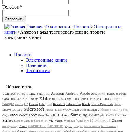
Телефон
*
Главная
>
О компании
>
Новости
>
Электронные
книги
>
Amazon начал тестировать сервис проката
электронных книг
Новости
Электронные книги
Планшеты
Технологии
Облако тегов
Amazon
Android
Apple
1 сентября
3G
5G
8 марта
9 мая
Acer
Asus
ASUS
Barnes & Noble
E Ink
E ink
E-Ink
Carta Plus
CES 2020
Dasung
E Ink Carta
E Ink Carta Plus
E-ink
Galaxy S4
Google
Intel
GoPro
HP
Huawei
iPad
Kaleido 3
Kaleido Plus
Kindle
Kindle Paperwhite
Kobo
Microsoft
Nexus
Lenovo
LG
LTE
MOON Light
MOON Light 2
Moon Light 2
Nexus 7
Nook
Samsung
PocketBook
Sony
Onyx
ONYX
ONYX BOOX
Onyx Boox
SMARTlight
SNOW Field
Surface
Windows 8
Windows 10
Xiaomi
Surface Earbuds
Surface Pro
VR
Wacom
Windows
аналитика
Аналитика
аккумулятор
Алиса
апдейт
батарея
безопасность
беспилотник
библиотека
блокнот
видео
видеосъемка
гаджет
гибкий экран
гибрид
голосовой помощник
день