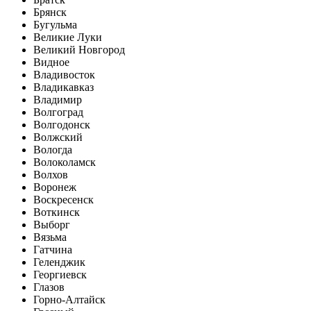
Брянск
Бугульма
Великие Луки
Великий Новгород
Видное
Владивосток
Владикавказ
Владимир
Волгоград
Волгодонск
Волжский
Вологда
Волоколамск
Волхов
Воронеж
Воскресенск
Воткинск
Выборг
Вязьма
Гатчина
Геленджик
Георгиевск
Глазов
Горно-Алтайск