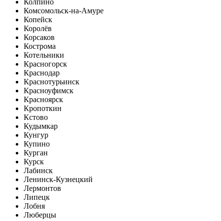
Колпино
Комсомольск-на-Амуре
Копейск
Королёв
Корсаков
Кострома
Котельники
Красногорск
Краснодар
Краснотурьинск
Красноуфимск
Красноярск
Кропоткин
Кстово
Кудымкар
Кунгур
Купино
Курган
Курск
Лабинск
Ленинск-Кузнецкий
Лермонтов
Липецк
Лобня
Люберцы