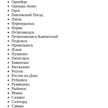
Оренбург
Орехово-Зуево
Орск
Павловский Посад
Пенза
Первоуральск
Пермь
Петрозаводск
Петропавловск-Камчатский
Подольск
Прокопьевск
Псков
Пушкино
Пятигорск
Раменское
Рассказово
Реутов
Ростов-на-Дону
Рубцовск
Румянцево
Рыбинск
Рязань
Салават
Салехард
Самара