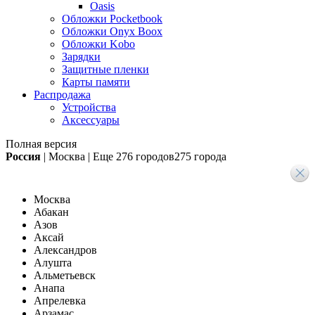
Oasis
Обложки Pocketbook
Обложки Onyx Boox
Обложки Kobo
Зарядки
Защитные пленки
Карты памяти
Распродажа
Устройства
Аксессуары
Полная версия
Россия
|
Москва
|
Еще
276 городов
275 города
Москва
Абакан
Азов
Аксай
Александров
Алушта
Альметьевск
Анапа
Апрелевка
Арзамас