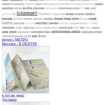
контент
мобильные приложения
мобильный интернет
клавиатура
компьютер
лэптоп
монитор
моноблок
ноутбук
новинка
обновление
образование
операционная система
ОС
очки
патент
планшет
Планшет
пиратство
ПК
планшетофон
подарок
подсветка
Покетбук
прогноз
ридер
праздник
Россия
продажи
процессор
прошивка
Пушкин
Рейтинг
русский
рынок
смартфон
смарт-часы
смартпэд
Смартфон
сматрфон
солнечная батарея
суд
США
цена
фаблет
трансформер
трафик
умные часы
фитнес-трекер
цветной экран
часы
чехол
читалка
электронные книги
экран
чтение
экшн-камера
электронная бумага
электронные чернила
Яндекс
электрофоретический дисплей
язык
рядом с МЕТРО
Магазин - В ЦЕНТРЕ
в тот же день!
Доставка