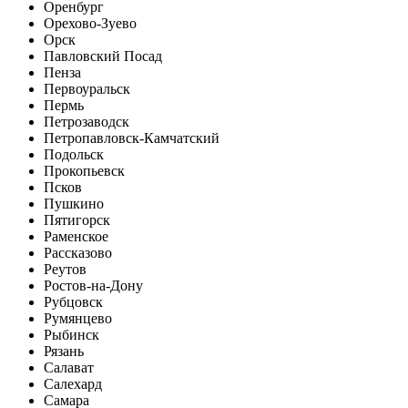
Оренбург
Орехово-Зуево
Орск
Павловский Посад
Пенза
Первоуральск
Пермь
Петрозаводск
Петропавловск-Камчатский
Подольск
Прокопьевск
Псков
Пушкино
Пятигорск
Раменское
Рассказово
Реутов
Ростов-на-Дону
Рубцовск
Румянцево
Рыбинск
Рязань
Салават
Салехард
Самара