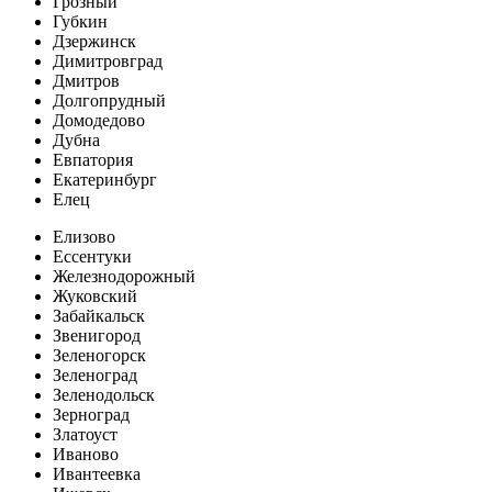
Грозный
Губкин
Дзержинск
Димитровград
Дмитров
Долгопрудный
Домодедово
Дубна
Евпатория
Екатеринбург
Елец
Елизово
Ессентуки
Железнодорожный
Жуковский
Забайкальск
Звенигород
Зеленогорск
Зеленоград
Зеленодольск
Зерноград
Златоуст
Иваново
Ивантеевка