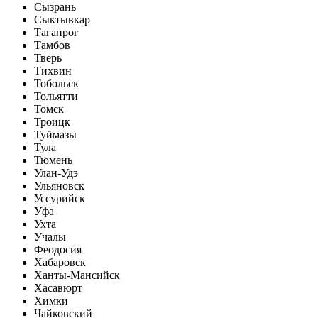
Сызрань
Сыктывкар
Таганрог
Тамбов
Тверь
Тихвин
Тобольск
Тольятти
Томск
Троицк
Туймазы
Тула
Тюмень
Улан-Удэ
Ульяновск
Уссурийск
Уфа
Ухта
Учалы
Феодосия
Хабаровск
Ханты-Мансийск
Хасавюрт
Химки
Чайковский