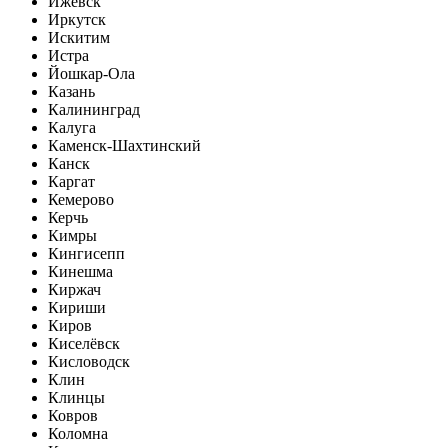
Ижевск
Иркутск
Искитим
Истра
Йошкар-Ола
Казань
Калининград
Калуга
Каменск-Шахтинский
Канск
Каргат
Кемерово
Керчь
Кимры
Кингисепп
Кинешма
Киржач
Кириши
Киров
Киселёвск
Кисловодск
Клин
Клинцы
Ковров
Коломна