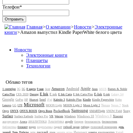
Телефон
*
Главная
>
О компании
>
Новости
>
Электронные
книги
>
Amazon выпустил Kindle PaperWhite белого цвета
Новости
Электронные книги
Планшеты
Технологии
Облако тегов
Amazon
Android
Apple
1 сентября
3G
5G
8 марта
9 мая
Acer
Asus
ASUS
Barnes & Noble
E Ink
E ink
E-Ink
Carta Plus
CES 2020
Dasung
E Ink Carta
E Ink Carta Plus
E-ink
Galaxy S4
Google
Intel
GoPro
HP
Huawei
iPad
Kaleido 3
Kaleido Plus
Kindle
Kindle Paperwhite
Kobo
Microsoft
Nexus
Lenovo
LG
LTE
MOON Light
MOON Light 2
Moon Light 2
Nexus 7
Nook
Samsung
PocketBook
Sony
Onyx
ONYX
ONYX BOOX
Onyx Boox
SMARTlight
SNOW Field
Surface
Windows 8
Windows 10
Xiaomi
Surface Earbuds
Surface Pro
VR
Wacom
Windows
аналитика
Аналитика
аккумулятор
Алиса
апдейт
батарея
безопасность
беспилотник
библиотека
блокнот
видео
видеосъемка
гаджет
гибкий экран
гибрид
голосовой помощник
день
дисплей
Интернет
знаний
День Победы
дети
дрон
защита
игры
камера
квадрокоптер
Китай