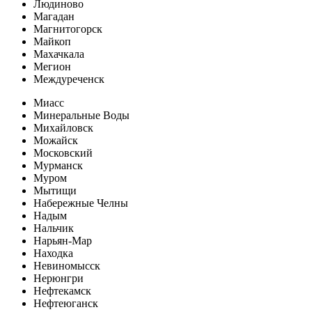
Людиново
Магадан
Магнитогорск
Майкоп
Махачкала
Мегион
Междуреченск
Миасс
Минеральные Воды
Михайловск
Можайск
Московский
Мурманск
Муром
Мытищи
Набережные Челны
Надым
Нальчик
Нарьян-Мар
Находка
Невиномысск
Нерюнгри
Нефтекамск
Нефтеюганск