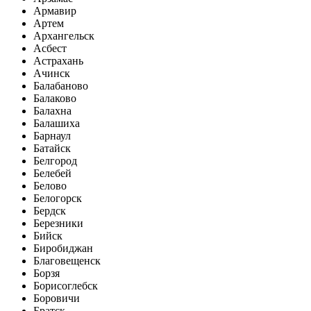
Армавир
Артем
Архангельск
Асбест
Астрахань
Ачинск
Балабаново
Балаково
Балахна
Балашиха
Барнаул
Батайск
Белгород
Белебей
Белово
Белогорск
Бердск
Березники
Бийск
Биробиджан
Благовещенск
Борзя
Борисоглебск
Боровичи
Братск