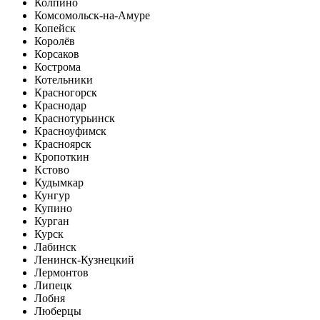
Колпино
Комсомольск-на-Амуре
Копейск
Королёв
Корсаков
Кострома
Котельники
Красногорск
Краснодар
Краснотурьинск
Красноуфимск
Красноярск
Кропоткин
Кстово
Кудымкар
Кунгур
Купино
Курган
Курск
Лабинск
Ленинск-Кузнецкий
Лермонтов
Липецк
Лобня
Люберцы