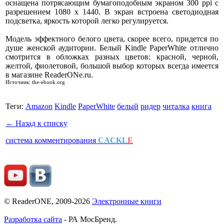
оснащена потрясающим бумагоподобным экраном 300 ppi с
разрешением 1080 x 1440. В экран встроена светодиодная
подсветка, яркость которой легко регулируется.
Модель эффектного белого цвета, скорее всего, придется по
душе женской аудитории. Белый Kindle PaperWhite отлично
смотрится в обложках разных цветов: красной, черной,
желтой, фиолетовой, большой выбор которых всегда имеется
в магазине ReaderONe.ru.
Источник: the-ebook.org
Теги:
Amazon
Kindle
PaperWhite
белый
ридер
читалка
книга
← Назад к списку
система комментирования
CACKL
E
© ReaderONE, 2009-2026
Электронные книги
Разработка сайта
- РА МосБренд.