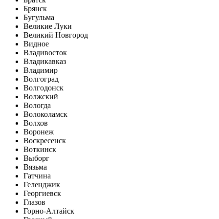
Брянск
Бугульма
Великие Луки
Великий Новгород
Видное
Владивосток
Владикавказ
Владимир
Волгоград
Волгодонск
Волжский
Вологда
Волоколамск
Волхов
Воронеж
Воскресенск
Воткинск
Выборг
Вязьма
Гатчина
Геленджик
Георгиевск
Глазов
Горно-Алтайск