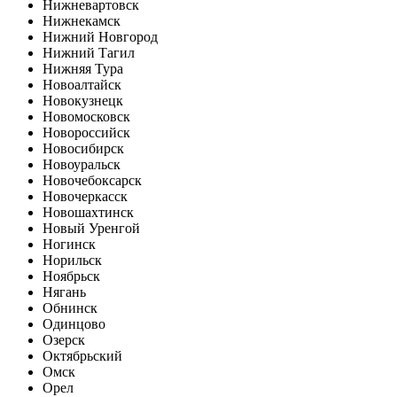
Нижневартовск
Нижнекамск
Нижний Новгород
Нижний Тагил
Нижняя Тура
Новоалтайск
Новокузнецк
Новомосковск
Новороссийск
Новосибирск
Новоуральск
Новочебоксарск
Новочеркасск
Новошахтинск
Новый Уренгой
Ногинск
Норильск
Ноябрьск
Нягань
Обнинск
Одинцово
Озерск
Октябрьский
Омск
Орел