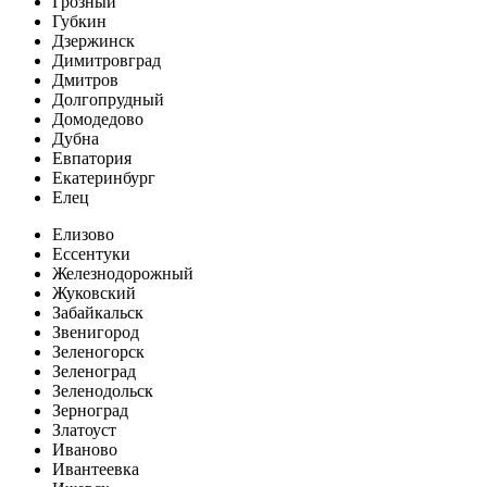
Грозный
Губкин
Дзержинск
Димитровград
Дмитров
Долгопрудный
Домодедово
Дубна
Евпатория
Екатеринбург
Елец
Елизово
Ессентуки
Железнодорожный
Жуковский
Забайкальск
Звенигород
Зеленогорск
Зеленоград
Зеленодольск
Зерноград
Златоуст
Иваново
Ивантеевка