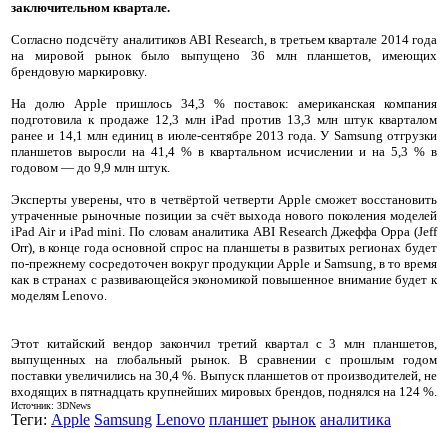
заключительном квартале.
Согласно подсчёту аналитиков ABI Research, в третьем квартале 2014 года
на мировой рынок было выпущено 36 млн планшетов, имеющих
брендовую маркировку.
На долю Apple пришлось 34,3 % поставок: американская компания
подготовила к продаже 12,3 млн iPad против 13,3 млн штук кварталом
ранее и 14,1 млн единиц в июле-сентябре 2013 года. У Samsung отгрузки
планшетов выросли на 41,4 % в квартальном исчислении и на 5,3 % в
годовом — до 9,9 млн штук.
Эксперты уверены, что в четвёртой четверти Apple сможет восстановить
утраченные рыночные позиции за счёт выхода нового поколения моделей
iPad Air и iPad mini. По словам аналитика ABI Research Джеффа Орра (Jeff
Orr), в конце года основной спрос на планшеты в развитых регионах будет
по-прежнему сосредоточен вокруг продукции Apple и Samsung, в то время
как в странах с развивающейся экономикой повышенное внимание будет к
моделям Lenovo.
Этот китайский вендор закончил третий квартал с 3 млн планшетов,
выпущенных на глобальный рынок. В сравнении с прошлым годом
поставки увеличились на 30,4 %. Выпуск планшетов от производителей, не
входящих в пятнадцать крупнейших мировых брендов, поднялся на 124 %.
Источник: 3DNews
Теги:
Apple
Samsung
Lenovo
планшет
рынок
аналитика