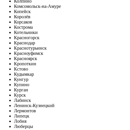
Колпино
Комсомольск-на-Амуре
Копейск
Королёв
Корсаков
Кострома
Котельники
Красногорск
Краснодар
Краснотурьинск
Красноуфимск
Красноярск
Кропоткин
Кстово
Кудымкар
Кунгур
Купино
Курган
Курск
Лабинск
Ленинск-Кузнецкий
Лермонтов
Липецк
Лобня
Люберцы