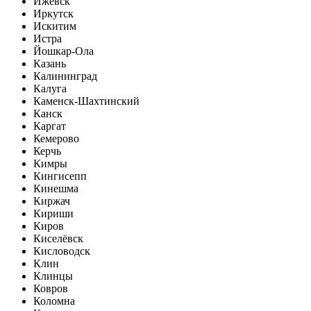
Ижевск
Иркутск
Искитим
Истра
Йошкар-Ола
Казань
Калининград
Калуга
Каменск-Шахтинский
Канск
Каргат
Кемерово
Керчь
Кимры
Кингисепп
Кинешма
Киржач
Кириши
Киров
Киселёвск
Кисловодск
Клин
Клинцы
Ковров
Коломна