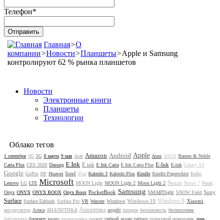
Телефон
*
Главная
>
О
компании
>
Новости
>
Планшеты
>
Apple и Samsung
контролируют 62 % рынка планшетов
Новости
Электронные книги
Планшеты
Технологии
Облако тегов
Amazon
Android
Apple
1 сентября
3G
5G
8 марта
9 мая
Acer
Asus
ASUS
Barnes & Noble
E Ink
E ink
E-Ink
Carta Plus
CES 2020
Dasung
E Ink Carta
E Ink Carta Plus
E-ink
Galaxy S4
Google
Intel
GoPro
HP
Huawei
iPad
Kaleido 3
Kaleido Plus
Kindle
Kindle Paperwhite
Kobo
Microsoft
Nexus
Lenovo
LG
LTE
MOON Light
MOON Light 2
Moon Light 2
Nexus 7
Nook
Samsung
PocketBook
Sony
Onyx
ONYX
ONYX BOOX
Onyx Boox
SMARTlight
SNOW Field
Surface
Windows 8
Windows 10
Xiaomi
Surface Earbuds
Surface Pro
VR
Wacom
Windows
аналитика
Аналитика
аккумулятор
Алиса
апдейт
батарея
безопасность
беспилотник
библиотека
блокнот
видео
видеосъемка
гаджет
гибкий экран
гибрид
голосовой помощник
день