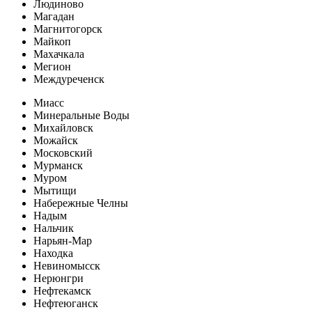
Людиново
Магадан
Магнитогорск
Майкоп
Махачкала
Мегион
Междуреченск
Миасс
Минеральные Воды
Михайловск
Можайск
Московский
Мурманск
Муром
Мытищи
Набережные Челны
Надым
Нальчик
Нарьян-Мар
Находка
Невиномысск
Нерюнгри
Нефтекамск
Нефтеюганск