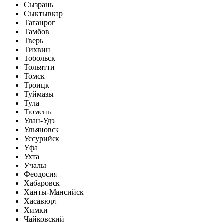
Сызрань
Сыктывкар
Таганрог
Тамбов
Тверь
Тихвин
Тобольск
Тольятти
Томск
Троицк
Туймазы
Тула
Тюмень
Улан-Удэ
Ульяновск
Уссурийск
Уфа
Ухта
Учалы
Феодосия
Хабаровск
Ханты-Мансийск
Хасавюрт
Химки
Чайковский