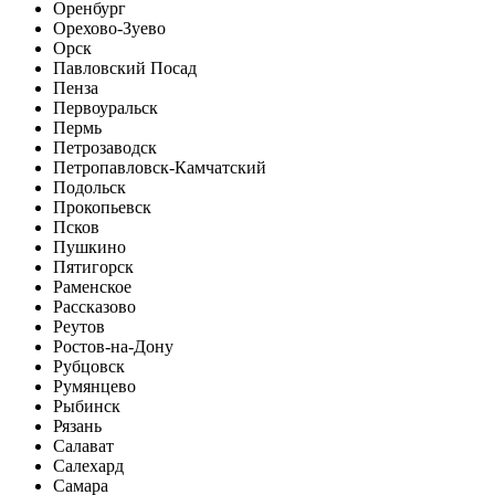
Оренбург
Орехово-Зуево
Орск
Павловский Посад
Пенза
Первоуральск
Пермь
Петрозаводск
Петропавловск-Камчатский
Подольск
Прокопьевск
Псков
Пушкино
Пятигорск
Раменское
Рассказово
Реутов
Ростов-на-Дону
Рубцовск
Румянцево
Рыбинск
Рязань
Салават
Салехард
Самара