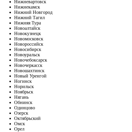
Нижневартовск
Нижнекамск
Нижний Новгород
Нижний Тагил
Нижняя Тура
Новоалтайск
Новокузнецк
Новомосковск
Новороссийск
Новосибирск
Новоуральск
Новочебоксарск
Новочеркасск
Новошахтинск
Новый Уренгой
Ногинск
Норильск
Ноябрьск
Нягань
Обнинск
Одинцово
Озерск
Октябрьский
Омск
Орел