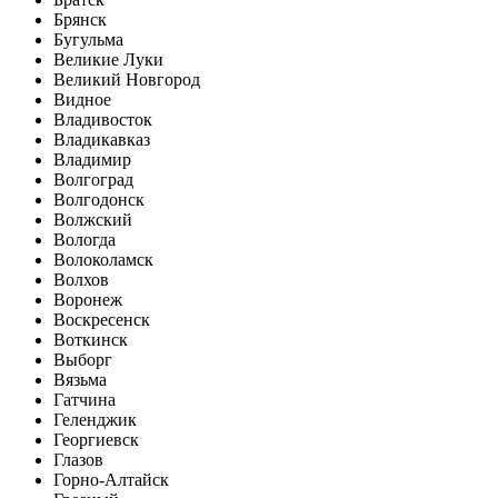
Брянск
Бугульма
Великие Луки
Великий Новгород
Видное
Владивосток
Владикавказ
Владимир
Волгоград
Волгодонск
Волжский
Вологда
Волоколамск
Волхов
Воронеж
Воскресенск
Воткинск
Выборг
Вязьма
Гатчина
Геленджик
Георгиевск
Глазов
Горно-Алтайск