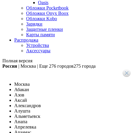
Oasis
Обложки Pocketbook
Обложки Onyx Boox
Обложки Kobo
Зарядки
Защитные пленки
Карты памяти
Распродажа
Устройства
Аксессуары
Полная версия
Россия
|
Москва
|
Еще
276 городов
275 города
Москва
Абакан
Азов
Аксай
Александров
Алушта
Альметьевск
Анапа
Апрелевка
Арзамас