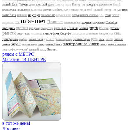
дисплей
Интернет
знаний
День Победы
дети
дрон
защита
игры
камера
квадрокоптер
Китай
контент
мобильные приложения
мобильный интернет
клавиатура
компьютер
лэптоп
монитор
моноблок
ноутбук
новинка
обновление
образование
операционная система
ОС
очки
патент
планшет
Планшет
пиратство
ПК
планшетофон
подарок
подсветка
Покетбук
прогноз
ридер
праздник
Россия
продажи
процессор
прошивка
Пушкин
Рейтинг
русский
рынок
смартфон
смарт-часы
смартпэд
Смартфон
сматрфон
солнечная батарея
суд
США
цена
фаблет
трансформер
трафик
умные часы
фитнес-трекер
цветной экран
часы
чехол
читалка
электронные книги
экран
чтение
экшн-камера
электронная бумага
электронные чернила
Яндекс
электрофоретический дисплей
язык
рядом с МЕТРО
Магазин - В ЦЕНТРЕ
в тот же день!
Доставка