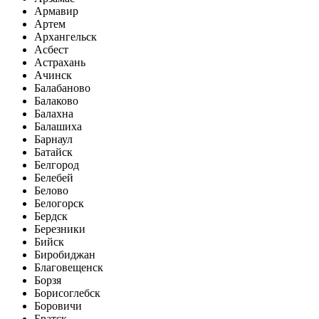
Армавир
Артем
Архангельск
Асбест
Астрахань
Ачинск
Балабаново
Балаково
Балахна
Балашиха
Барнаул
Батайск
Белгород
Белебей
Белово
Белогорск
Бердск
Березники
Бийск
Биробиджан
Благовещенск
Борзя
Борисоглебск
Боровичи
Братск