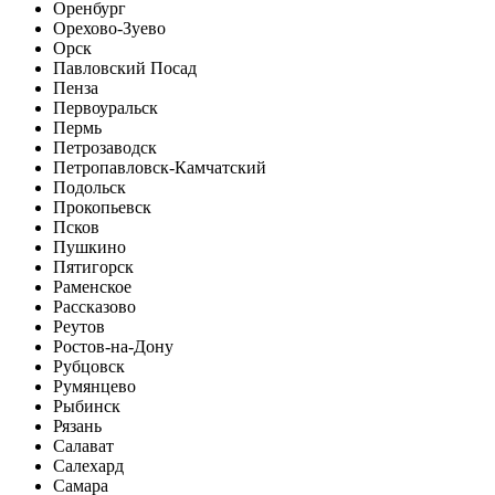
Оренбург
Орехово-Зуево
Орск
Павловский Посад
Пенза
Первоуральск
Пермь
Петрозаводск
Петропавловск-Камчатский
Подольск
Прокопьевск
Псков
Пушкино
Пятигорск
Раменское
Рассказово
Реутов
Ростов-на-Дону
Рубцовск
Румянцево
Рыбинск
Рязань
Салават
Салехард
Самара