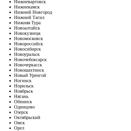
Нижневартовск
Нижнекамск
Нижний Новгород
Нижний Тагил
Нижняя Тура
Новоалтайск
Новокузнецк
Новомосковск
Новороссийск
Новосибирск
Новоуральск
Новочебоксарск
Новочеркасск
Новошахтинск
Новый Уренгой
Ногинск
Норильск
Ноябрьск
Нягань
Обнинск
Одинцово
Озерск
Октябрьский
Омск
Орел