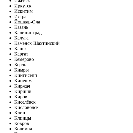
Ижевск
Иркутск
Искитим
Истра
Йошкар-Ола
Казань
Калининград
Калуга
Каменск-Шахтинский
Канск
Каргат
Кемерово
Керчь
Кимры
Кингисепп
Кинешма
Киржач
Кириши
Киров
Киселёвск
Кисловодск
Клин
Клинцы
Ковров
Коломна