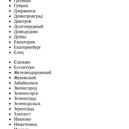
Грозный
Губкин
Дзержинск
Димитровград
Дмитров
Долгопрудный
Домодедово
Дубна
Евпатория
Екатеринбург
Елец
Елизово
Ессентуки
Железнодорожный
Жуковский
Забайкальск
Звенигород
Зеленогорск
Зеленоград
Зеленодольск
Зерноград
Златоуст
Иваново
Ивантеевка