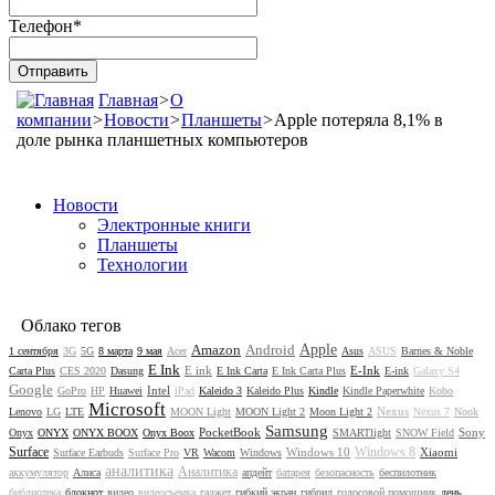
Телефон
*
Главная
>
О
компании
>
Новости
>
Планшеты
>
Apple потеряла 8,1% в
доле рынка планшетных компьютеров
Новости
Электронные книги
Планшеты
Технологии
Облако тегов
Amazon
Android
Apple
1 сентября
3G
5G
8 марта
9 мая
Acer
Asus
ASUS
Barnes & Noble
E Ink
E ink
E-Ink
Carta Plus
CES 2020
Dasung
E Ink Carta
E Ink Carta Plus
E-ink
Galaxy S4
Google
Intel
GoPro
HP
Huawei
iPad
Kaleido 3
Kaleido Plus
Kindle
Kindle Paperwhite
Kobo
Microsoft
Nexus
Lenovo
LG
LTE
MOON Light
MOON Light 2
Moon Light 2
Nexus 7
Nook
Samsung
PocketBook
Sony
Onyx
ONYX
ONYX BOOX
Onyx Boox
SMARTlight
SNOW Field
Surface
Windows 8
Windows 10
Xiaomi
Surface Earbuds
Surface Pro
VR
Wacom
Windows
аналитика
Аналитика
аккумулятор
Алиса
апдейт
батарея
безопасность
беспилотник
библиотека
блокнот
видео
видеосъемка
гаджет
гибкий экран
гибрид
голосовой помощник
день