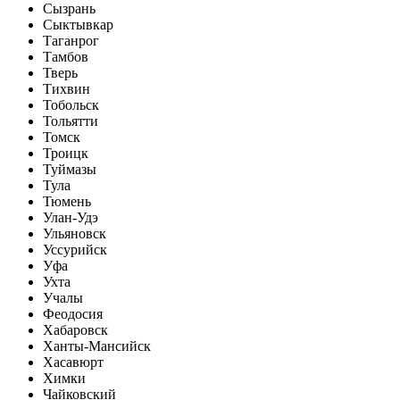
Сызрань
Сыктывкар
Таганрог
Тамбов
Тверь
Тихвин
Тобольск
Тольятти
Томск
Троицк
Туймазы
Тула
Тюмень
Улан-Удэ
Ульяновск
Уссурийск
Уфа
Ухта
Учалы
Феодосия
Хабаровск
Ханты-Мансийск
Хасавюрт
Химки
Чайковский