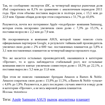
Так, по сообщению экспертов iDC, за четвертый квартал рыночная доля
iPad сократилась на 8,1% по сравнению с аналогичным периодом 2011
года. При этом объемы поставок выросли в полтора раза, с 15,1 млн до
22,9 млн. Однако общая доля при этом сократилась с 51,7% до 43,6%.
Разумеется, почти все потерянное Apple «подобрала» компания Samsung,
которая очень нескромно увеличила свою долю с 7,3% до 15,1%, а
поставки возросли с 2,2 млн до 7,9 млн.
Не поскромничала и компания ASUS, которой также повезло стать
официальным партнером Google, в результате тайваньский производитель
увеличил свою долю с 2% и 600 тыс. поставленных планшетов до 5,8% и
3,1 млн поставленных планшетов за четвертый квартал прошлого года.
Что же касается остальных производителей, оказавшихся в категории
«Прочие», то и здесь наблюдается стабильный рост, все остальные
компании вместе взятые увеличили совместную долю с 18,5% до 22,1%, а
поставки выросли с 5,5 млн до 11,6 млн.
При этом не повезло «книжным» брендам Amazon и Barnes & Noble.
Amazon сократила свою долю с 15,9% до 11,5%, а Barnes & Noble «упала»
с 4,6% до 1,9%. Разумеется, в двух последних случаях имеется в виду доля
в категории «Прочие», а не весь мировой рынок планшетов.
И
сточник: MobileDevice
Теги:
Apple
Samsung
ASUS
рынок
аналитика
планшет