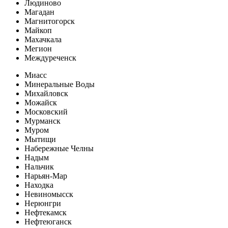
Людиново
Магадан
Магнитогорск
Майкоп
Махачкала
Мегион
Междуреченск
Миасс
Минеральные Воды
Михайловск
Можайск
Московский
Мурманск
Муром
Мытищи
Набережные Челны
Надым
Нальчик
Нарьян-Мар
Находка
Невиномысск
Нерюнгри
Нефтекамск
Нефтеюганск