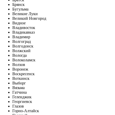
Брянск
Бугульма
Великие Луки
Великий Новгород
Видное
Владивосток
Владикавказ
Владимир
Волгоград
Волгодонск
Волжский
Вологда
Волоколамск
Волхов
Воронеж
Воскресенск
Воткинск
Выборг
Вязьма
Гатчина
Геленджик
Георгиевск
Глазов
Горно-Алтайск