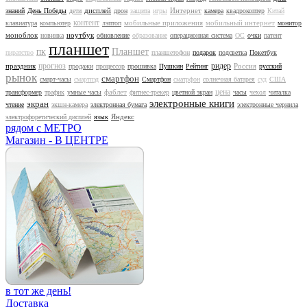
дисплей
Интернет
знаний
День Победы
дети
дрон
защита
игры
камера
квадрокоптер
Китай
контент
мобильные приложения
мобильный интернет
клавиатура
компьютер
лэптоп
монитор
моноблок
ноутбук
новинка
обновление
образование
операционная система
ОС
очки
патент
планшет
Планшет
пиратство
ПК
планшетофон
подарок
подсветка
Покетбук
прогноз
ридер
праздник
Россия
продажи
процессор
прошивка
Пушкин
Рейтинг
русский
рынок
смартфон
смарт-часы
смартпэд
Смартфон
сматрфон
солнечная батарея
суд
США
цена
фаблет
трансформер
трафик
умные часы
фитнес-трекер
цветной экран
часы
чехол
читалка
электронные книги
экран
чтение
экшн-камера
электронная бумага
электронные чернила
Яндекс
электрофоретический дисплей
язык
рядом с МЕТРО
Магазин - В ЦЕНТРЕ
в тот же день!
Доставка