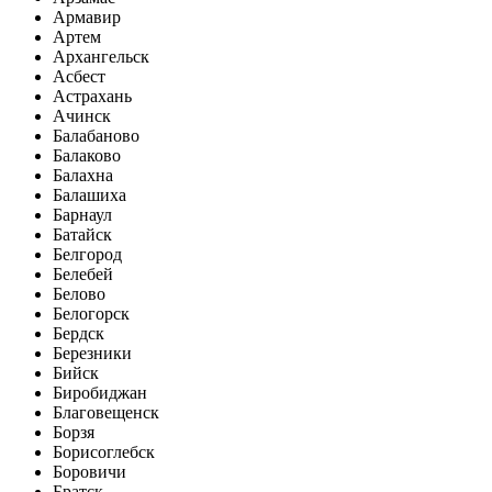
Армавир
Артем
Архангельск
Асбест
Астрахань
Ачинск
Балабаново
Балаково
Балахна
Балашиха
Барнаул
Батайск
Белгород
Белебей
Белово
Белогорск
Бердск
Березники
Бийск
Биробиджан
Благовещенск
Борзя
Борисоглебск
Боровичи
Братск