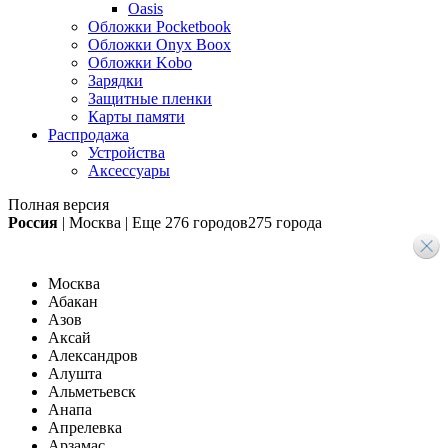
Oasis
Обложки Pocketbook
Обложки Onyx Boox
Обложки Kobo
Зарядки
Защитные пленки
Карты памяти
Распродажа
Устройства
Аксессуары
Полная версия
Россия
|
Москва
|
Еще
276 городов
275 города
Москва
Абакан
Азов
Аксай
Александров
Алушта
Альметьевск
Анапа
Апрелевка
Арзамас