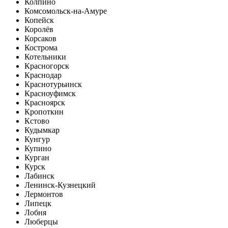
Колпино
Комсомольск-на-Амуре
Копейск
Королёв
Корсаков
Кострома
Котельники
Красногорск
Краснодар
Краснотурьинск
Красноуфимск
Красноярск
Кропоткин
Кстово
Кудымкар
Кунгур
Купино
Курган
Курск
Лабинск
Ленинск-Кузнецкий
Лермонтов
Липецк
Лобня
Люберцы