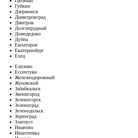
Грозный
Губкин
Дзержинск
Димитровград
Дмитров
Долгопрудный
Домодедово
Дубна
Евпатория
Екатеринбург
Елец
Елизово
Ессентуки
Железнодорожный
Жуковский
Забайкальск
Звенигород
Зеленогорск
Зеленоград
Зеленодольск
Зерноград
Златоуст
Иваново
Ивантеевка