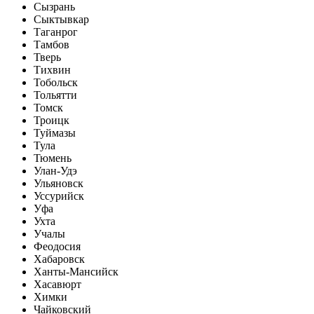
Сызрань
Сыктывкар
Таганрог
Тамбов
Тверь
Тихвин
Тобольск
Тольятти
Томск
Троицк
Туймазы
Тула
Тюмень
Улан-Удэ
Ульяновск
Уссурийск
Уфа
Ухта
Учалы
Феодосия
Хабаровск
Ханты-Мансийск
Хасавюрт
Химки
Чайковский