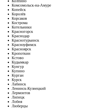
Колпино
Комсомольск-на-Амуре
Копейск
Королёв
Корсаков
Кострома
Котельники
Красногорск
Краснодар
Краснотурьинск
Красноуфимск
Красноярск
Кропоткин
Кстово
Кудымкар
Кунгур
Купино
Курган
Курск
Лабинск
Ленинск-Кузнецкий
Лермонтов
Липецк
Лобня
Люберцы