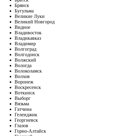
Брянск
Бугульма
Великие Луки
Великий Новгород
Видное
Владивосток
Владикавказ
Владимир
Волгоград
Волгодонск
Волжский
Вологда
Волоколамск
Волхов
Воронеж
Воскресенск
Воткинск
Выборг
Вязьма
Гатчина
Геленджик
Георгиевск
Глазов
Горно-Алтайск