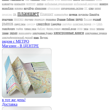
контент
мобильные приложения
мобильный интернет
клавиатура
компьютер
лэптоп
монитор
моноблок
ноутбук
новинка
обновление
образование
операционная система
ОС
очки
патент
планшет
Планшет
пиратство
ПК
планшетофон
подарок
подсветка
Покетбук
прогноз
ридер
праздник
Россия
продажи
процессор
прошивка
Пушкин
Рейтинг
русский
рынок
смартфон
смарт-часы
смартпэд
Смартфон
сматрфон
солнечная батарея
суд
США
цена
фаблет
трансформер
трафик
умные часы
фитнес-трекер
цветной экран
часы
чехол
читалка
электронные книги
экран
чтение
экшн-камера
электронная бумага
электронные чернила
Яндекс
электрофоретический дисплей
язык
рядом с МЕТРО
Магазин - В ЦЕНТРЕ
в тот же день!
Доставка