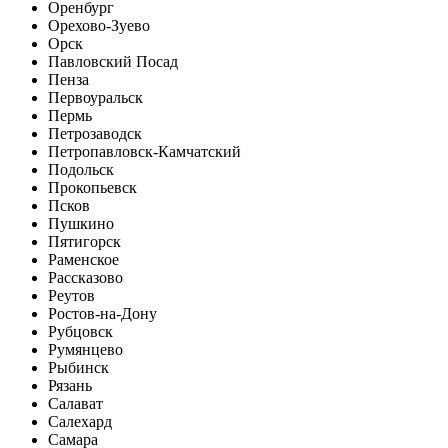
Оренбург
Орехово-Зуево
Орск
Павловский Посад
Пенза
Первоуральск
Пермь
Петрозаводск
Петропавловск-Камчатский
Подольск
Прокопьевск
Псков
Пушкино
Пятигорск
Раменское
Рассказово
Реутов
Ростов-на-Дону
Рубцовск
Румянцево
Рыбинск
Рязань
Салават
Салехард
Самара