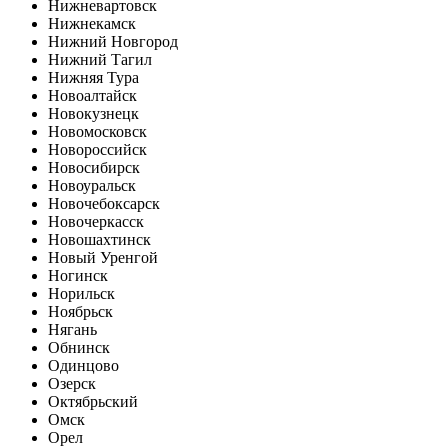
Нижневартовск
Нижнекамск
Нижний Новгород
Нижний Тагил
Нижняя Тура
Новоалтайск
Новокузнецк
Новомосковск
Новороссийск
Новосибирск
Новоуральск
Новочебоксарск
Новочеркасск
Новошахтинск
Новый Уренгой
Ногинск
Норильск
Ноябрьск
Нягань
Обнинск
Одинцово
Озерск
Октябрьский
Омск
Орел