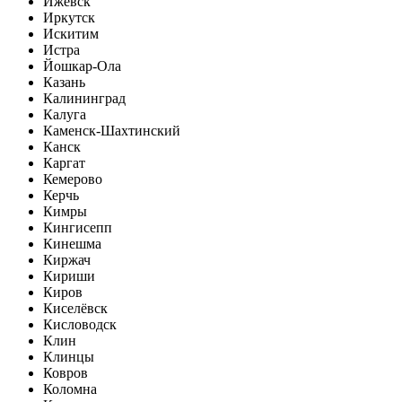
Ижевск
Иркутск
Искитим
Истра
Йошкар-Ола
Казань
Калининград
Калуга
Каменск-Шахтинский
Канск
Каргат
Кемерово
Керчь
Кимры
Кингисепп
Кинешма
Киржач
Кириши
Киров
Киселёвск
Кисловодск
Клин
Клинцы
Ковров
Коломна