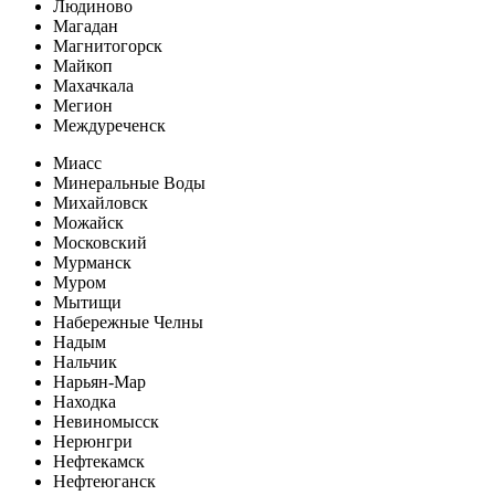
Людиново
Магадан
Магнитогорск
Майкоп
Махачкала
Мегион
Междуреченск
Миасс
Минеральные Воды
Михайловск
Можайск
Московский
Мурманск
Муром
Мытищи
Набережные Челны
Надым
Нальчик
Нарьян-Мар
Находка
Невиномысск
Нерюнгри
Нефтекамск
Нефтеюганск