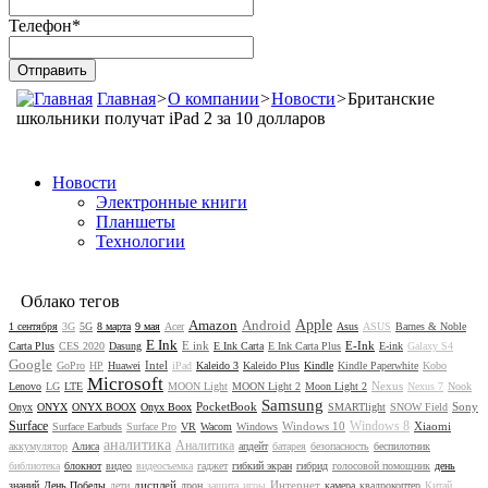
Телефон
*
Главная
>
О компании
>
Новости
>
Британские
школьники получат iPad 2 за 10 долларов
Новости
Электронные книги
Планшеты
Технологии
Облако тегов
Amazon
Android
Apple
1 сентября
3G
5G
8 марта
9 мая
Acer
Asus
ASUS
Barnes & Noble
E Ink
E ink
E-Ink
Carta Plus
CES 2020
Dasung
E Ink Carta
E Ink Carta Plus
E-ink
Galaxy S4
Google
Intel
GoPro
HP
Huawei
iPad
Kaleido 3
Kaleido Plus
Kindle
Kindle Paperwhite
Kobo
Microsoft
Nexus
Lenovo
LG
LTE
MOON Light
MOON Light 2
Moon Light 2
Nexus 7
Nook
Samsung
PocketBook
Sony
Onyx
ONYX
ONYX BOOX
Onyx Boox
SMARTlight
SNOW Field
Surface
Windows 8
Windows 10
Xiaomi
Surface Earbuds
Surface Pro
VR
Wacom
Windows
аналитика
Аналитика
аккумулятор
Алиса
апдейт
батарея
безопасность
беспилотник
библиотека
блокнот
видео
видеосъемка
гаджет
гибкий экран
гибрид
голосовой помощник
день
дисплей
Интернет
знаний
День Победы
дети
дрон
защита
игры
камера
квадрокоптер
Китай