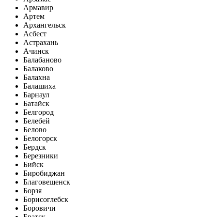
Армавир
Артем
Архангельск
Асбест
Астрахань
Ачинск
Балабаново
Балаково
Балахна
Балашиха
Барнаул
Батайск
Белгород
Белебей
Белово
Белогорск
Бердск
Березники
Бийск
Биробиджан
Благовещенск
Борзя
Борисоглебск
Боровичи
Братск