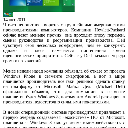
14 окт 2011
Что-то непонятное творится с крупнейшими американскими
производителями компьютеров. Компании Hewlett-Packard
сейчас везет меньше прочих, она проходит эпоху перемен,
смены руководства и реорганизации производства. Dell
чувствует себя несколько комфортнее, чем ее конкурент,
однако и здесь намечается постепенная смена
идеологических приоритетов. Сейчас у Dell началась череда
громких заявлений.
Менее недели назад компания объявила об отказе от проекта
Windows Phone в сегменте смартфонов, а вот в мире
планшетов производитель все-таки решился сделать ставку
на платформу от Microsoft. Майкл Делл (Michael Dell)
официально объявил, что для компании в сегменте
планшетов будет Windows 8, потому что Android разочаровал
производителя недостаточно сильными показателями.
В новой операционной системе производителя привлекает в
первую очередь создаваемая «экосистема» ПО от Microsoft,
планшеты с Windows 8 смогут легко взаимодействовать с
другими продуктами на платформах этого же семейства, это