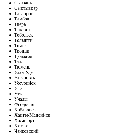
Сызрань
Сыктывкар
Таганрог
Тамбов
Тверь
Тихвин
Тобольск
Тольятти
Томск
Троицк
Туймазы
Тула
Тюмень
Улан-Удэ
Ульяновск
Уссурийск
Уфа
Ухта
Учалы
Феодосия
Хабаровск
Ханты-Мансийск
Хасавюрт
Химки
Чайковский