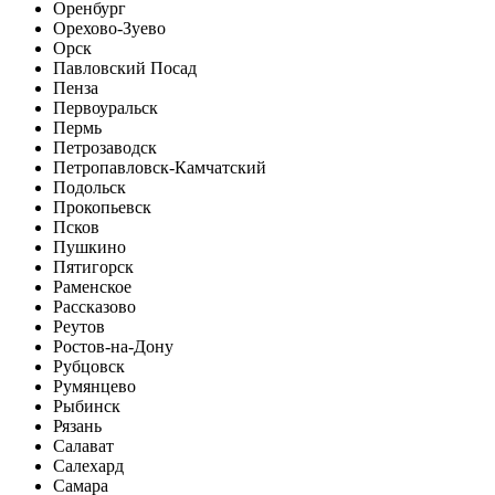
Оренбург
Орехово-Зуево
Орск
Павловский Посад
Пенза
Первоуральск
Пермь
Петрозаводск
Петропавловск-Камчатский
Подольск
Прокопьевск
Псков
Пушкино
Пятигорск
Раменское
Рассказово
Реутов
Ростов-на-Дону
Рубцовск
Румянцево
Рыбинск
Рязань
Салават
Салехард
Самара