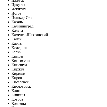
Ижевск
Иркутск
Искитим
Истра
Йошкар-Ола
Казань
Калининград
Калуга
Каменск-Шахтинский
Канск
Каргат
Кемерово
Керчь
Кимры
Кингисепп
Кинешма
Киржач
Кириши
Киров
Киселёвск
Кисловодск
Клин
Клинцы
Ковров
Коломна