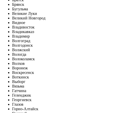
Брянск
Бугульма
Великие Луки
Великий Новгород
Видное
Владивосток
Владикавказ
Владимир
Волгоград
Волгодонск
Волжский
Вологда
Волоколамск
Волхов
Воронеж
Воскресенск
Воткинск
Выборг
Вязьма
Гатчина
Геленджик
Георгиевск
Глазов
Горно-Алтайск