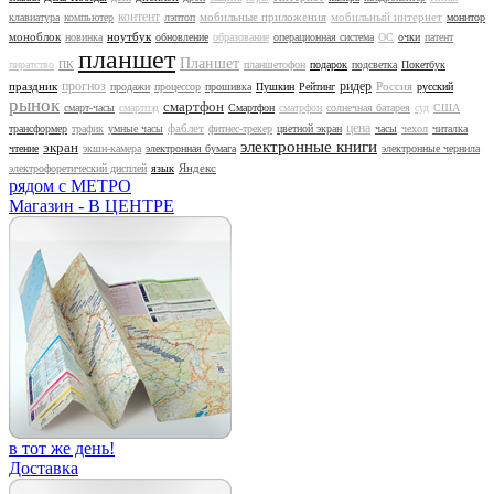
контент
мобильные приложения
мобильный интернет
клавиатура
компьютер
лэптоп
монитор
моноблок
ноутбук
новинка
обновление
образование
операционная система
ОС
очки
патент
планшет
Планшет
пиратство
ПК
планшетофон
подарок
подсветка
Покетбук
прогноз
ридер
праздник
Россия
продажи
процессор
прошивка
Пушкин
Рейтинг
русский
рынок
смартфон
смарт-часы
смартпэд
Смартфон
сматрфон
солнечная батарея
суд
США
цена
фаблет
трансформер
трафик
умные часы
фитнес-трекер
цветной экран
часы
чехол
читалка
электронные книги
экран
чтение
экшн-камера
электронная бумага
электронные чернила
Яндекс
электрофоретический дисплей
язык
рядом с МЕТРО
Магазин - В ЦЕНТРЕ
в тот же день!
Доставка