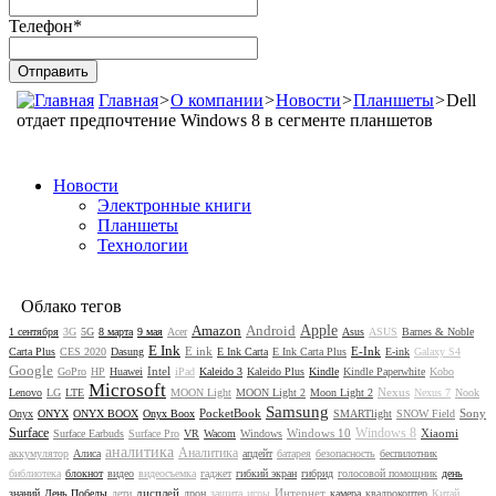
Телефон
*
Главная
>
О компании
>
Новости
>
Планшеты
>
Dell
отдает предпочтение Windows 8 в сегменте планшетов
Новости
Электронные книги
Планшеты
Технологии
Облако тегов
Amazon
Android
Apple
1 сентября
3G
5G
8 марта
9 мая
Acer
Asus
ASUS
Barnes & Noble
E Ink
E ink
E-Ink
Carta Plus
CES 2020
Dasung
E Ink Carta
E Ink Carta Plus
E-ink
Galaxy S4
Google
Intel
GoPro
HP
Huawei
iPad
Kaleido 3
Kaleido Plus
Kindle
Kindle Paperwhite
Kobo
Microsoft
Nexus
Lenovo
LG
LTE
MOON Light
MOON Light 2
Moon Light 2
Nexus 7
Nook
Samsung
PocketBook
Sony
Onyx
ONYX
ONYX BOOX
Onyx Boox
SMARTlight
SNOW Field
Surface
Windows 8
Windows 10
Xiaomi
Surface Earbuds
Surface Pro
VR
Wacom
Windows
аналитика
Аналитика
аккумулятор
Алиса
апдейт
батарея
безопасность
беспилотник
библиотека
блокнот
видео
видеосъемка
гаджет
гибкий экран
гибрид
голосовой помощник
день
дисплей
Интернет
знаний
День Победы
дети
дрон
защита
игры
камера
квадрокоптер
Китай