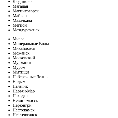
Людиново
Магадан
Магнитогорск
Майкоп
Махачкала
Мегион
Междуреченск
Миасс
Минеральные Воды
Михайловск
Можайск
Московский
Мурманск
Муром
Мытищи
Набережные Челны
Надым
Нальчик
Нарьян-Мар
Находка
Невиномысск
Нерюнгри
Нефтекамск
Нефтеюганск