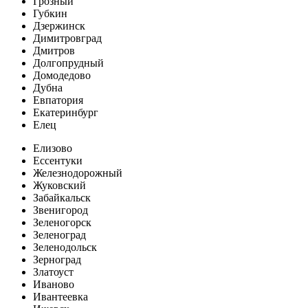
Грозный
Губкин
Дзержинск
Димитровград
Дмитров
Долгопрудный
Домодедово
Дубна
Евпатория
Екатеринбург
Елец
Елизово
Ессентуки
Железнодорожный
Жуковский
Забайкальск
Звенигород
Зеленогорск
Зеленоград
Зеленодольск
Зерноград
Златоуст
Иваново
Ивантеевка