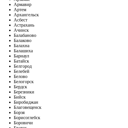
Армавир
Артем
Архангельск
Асбест
Астрахань
Ачинск
Балабаново
Балаково
Балахна
Балашиха
Барнаул
Батайск
Белгород
Белебей
Белово
Белогорск
Бердск
Березники
Бийск
Биробиджан
Благовещенск
Борзя
Борисоглебск
Боровичи
Братск