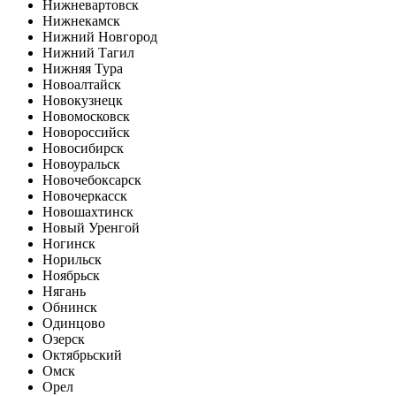
Нижневартовск
Нижнекамск
Нижний Новгород
Нижний Тагил
Нижняя Тура
Новоалтайск
Новокузнецк
Новомосковск
Новороссийск
Новосибирск
Новоуральск
Новочебоксарск
Новочеркасск
Новошахтинск
Новый Уренгой
Ногинск
Норильск
Ноябрьск
Нягань
Обнинск
Одинцово
Озерск
Октябрьский
Омск
Орел