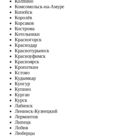
Колпино
Комсомольск-на-Амуре
Копейск
Королёв
Корсаков
Кострома
Котельники
Красногорск
Краснодар
Краснотурьинск
Красноуфимск
Красноярск
Кропоткин
Кстово
Кудымкар
Кунгур
Купино
Курган
Курск
Лабинск
Ленинск-Кузнецкий
Лермонтов
Липецк
Лобня
Люберцы