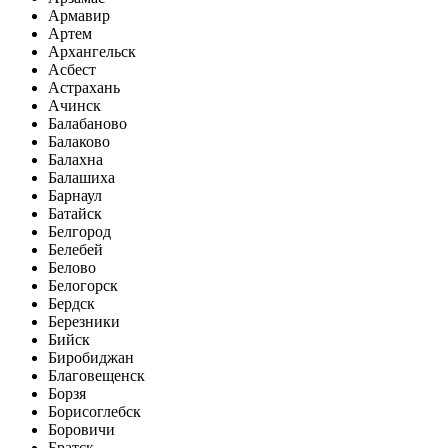
Армавир
Артем
Архангельск
Асбест
Астрахань
Ачинск
Балабаново
Балаково
Балахна
Балашиха
Барнаул
Батайск
Белгород
Белебей
Белово
Белогорск
Бердск
Березники
Бийск
Биробиджан
Благовещенск
Борзя
Борисоглебск
Боровичи
Братск