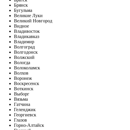
Брянск
Бугульма
Великие Луки
Великий Новгород
Видное
Владивосток
Владикавказ
Владимир
Волгоград
Волгодонск
Волжский
Вологда
Волоколамск
Волхов
Воронеж
Воскресенск
Воткинск
Выборг
Вязьма
Гатчина
Геленджик
Георгиевск
Глазов
Горно-Алтайск