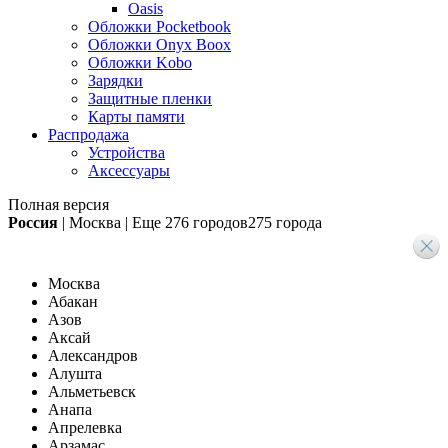
Oasis
Обложки Pocketbook
Обложки Onyx Boox
Обложки Kobo
Зарядки
Защитные пленки
Карты памяти
Распродажа
Устройства
Аксессуары
Полная версия
Россия
|
Москва
|
Еще
276 городов
275 города
Москва
Абакан
Азов
Аксай
Александров
Алушта
Альметьевск
Анапа
Апрелевка
Арзамас