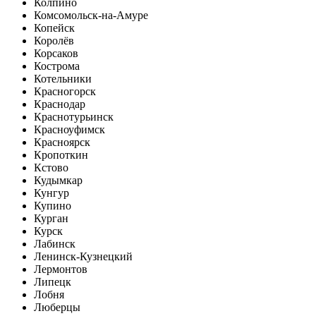
Колпино
Комсомольск-на-Амуре
Копейск
Королёв
Корсаков
Кострома
Котельники
Красногорск
Краснодар
Краснотурьинск
Красноуфимск
Красноярск
Кропоткин
Кстово
Кудымкар
Кунгур
Купино
Курган
Курск
Лабинск
Ленинск-Кузнецкий
Лермонтов
Липецк
Лобня
Люберцы