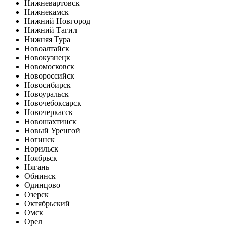
Нижневартовск
Нижнекамск
Нижний Новгород
Нижний Тагил
Нижняя Тура
Новоалтайск
Новокузнецк
Новомосковск
Новороссийск
Новосибирск
Новоуральск
Новочебоксарск
Новочеркасск
Новошахтинск
Новый Уренгой
Ногинск
Норильск
Ноябрьск
Нягань
Обнинск
Одинцово
Озерск
Октябрьский
Омск
Орел