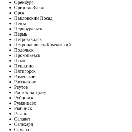
Оренбург
Орехово-Зуево
Орск
Павловский Посад
Пенза
Первоуральск
Пермь
Петрозаводск
Петропавловск-Камчатский
Подольск
Прокопьевск
Псков
Пушкино
Пятигорск
Раменское
Рассказово
Реутов
Ростов-на-Дону
Рубцовск
Румянцево
Рыбинск
Рязань
Салават
Салехард
Самара