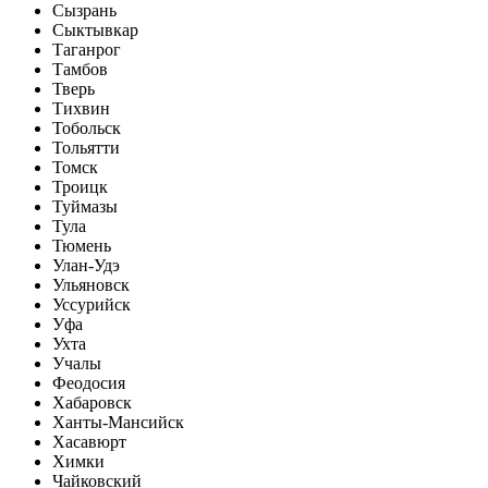
Сызрань
Сыктывкар
Таганрог
Тамбов
Тверь
Тихвин
Тобольск
Тольятти
Томск
Троицк
Туймазы
Тула
Тюмень
Улан-Удэ
Ульяновск
Уссурийск
Уфа
Ухта
Учалы
Феодосия
Хабаровск
Ханты-Мансийск
Хасавюрт
Химки
Чайковский