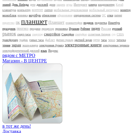
дисплей
Интернет
знаний
День Победы
дети
дрон
защита
игры
камера
квадрокоптер
Китай
контент
мобильные приложения
мобильный интернет
клавиатура
компьютер
лэптоп
монитор
моноблок
ноутбук
новинка
обновление
образование
операционная система
ОС
очки
патент
планшет
Планшет
пиратство
ПК
планшетофон
подарок
подсветка
Покетбук
прогноз
ридер
праздник
Россия
продажи
процессор
прошивка
Пушкин
Рейтинг
русский
рынок
смартфон
смарт-часы
смартпэд
Смартфон
сматрфон
солнечная батарея
суд
США
цена
фаблет
трансформер
трафик
умные часы
фитнес-трекер
цветной экран
часы
чехол
читалка
электронные книги
экран
чтение
экшн-камера
электронная бумага
электронные чернила
Яндекс
электрофоретический дисплей
язык
рядом с МЕТРО
Магазин - В ЦЕНТРЕ
в тот же день!
Доставка