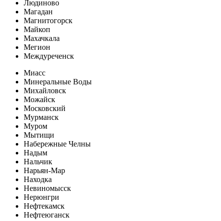
Людиново
Магадан
Магнитогорск
Майкоп
Махачкала
Мегион
Междуреченск
Миасс
Минеральные Воды
Михайловск
Можайск
Московский
Мурманск
Муром
Мытищи
Набережные Челны
Надым
Нальчик
Нарьян-Мар
Находка
Невиномысск
Нерюнгри
Нефтекамск
Нефтеюганск