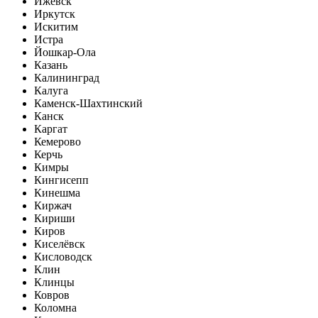
Ижевск
Иркутск
Искитим
Истра
Йошкар-Ола
Казань
Калининград
Калуга
Каменск-Шахтинский
Канск
Каргат
Кемерово
Керчь
Кимры
Кингисепп
Кинешма
Киржач
Кириши
Киров
Киселёвск
Кисловодск
Клин
Клинцы
Ковров
Коломна