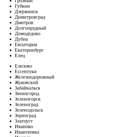
Грозный
Губкин
Дзержинск
Димитровград
Дмитров
Долгопрудный
Домодедово
Дубна
Евпатория
Екатеринбург
Елец
Елизово
Ессентуки
Железнодорожный
Жуковский
Забайкальск
Звенигород
Зеленогорск
Зеленоград
Зеленодольск
Зерноград
Златоуст
Иваново
Ивантеевка