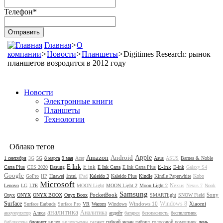
Телефон
*
Главная
>
О
компании
>
Новости
>
Планшеты
>
Digitimes Research: рынок
планшетов возродится в 2012 году
Новости
Электронные книги
Планшеты
Технологии
Облако тегов
Amazon
Android
Apple
1 сентября
3G
5G
8 марта
9 мая
Acer
Asus
ASUS
Barnes & Noble
E Ink
E ink
E-Ink
Carta Plus
CES 2020
Dasung
E Ink Carta
E Ink Carta Plus
E-ink
Galaxy S4
Google
Intel
GoPro
HP
Huawei
iPad
Kaleido 3
Kaleido Plus
Kindle
Kindle Paperwhite
Kobo
Microsoft
Nexus
Lenovo
LG
LTE
MOON Light
MOON Light 2
Moon Light 2
Nexus 7
Nook
Samsung
PocketBook
Sony
Onyx
ONYX
ONYX BOOX
Onyx Boox
SMARTlight
SNOW Field
Surface
Windows 8
Windows 10
Xiaomi
Surface Earbuds
Surface Pro
VR
Wacom
Windows
аналитика
Аналитика
аккумулятор
Алиса
апдейт
батарея
безопасность
беспилотник
библиотека
блокнот
видео
видеосъемка
гаджет
гибкий экран
гибрид
голосовой помощник
день