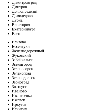
Димитровград
Дмитров
Долгопрудный
Домодедово
Дубна
Евпатория
Екатеринбург
Елец
Елизово
Ессентуки
Железнодорожный
Жуковский
Забайкальск
Звенигород
Зеленогорск
Зеленоград
Зеленодольск
Зерноград
Златоуст
Иваново
Ивантеевка
Ижевск
Иркутск
Искитим