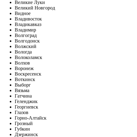
Великие Луки
Великий Новгород
Видное
Владивосток
Владикавказ
Владимир
Волгоград
Волгодонск
Волжский
Вологда
Волоколамск
Волхов
Воронеж
Воскресенск
Воткинск
Выборг
Вязьма
Гатчина
Геленджик
Георгиевск
Глазов
Горно-Алтайск
Грозный
Губкин
Дзержинск