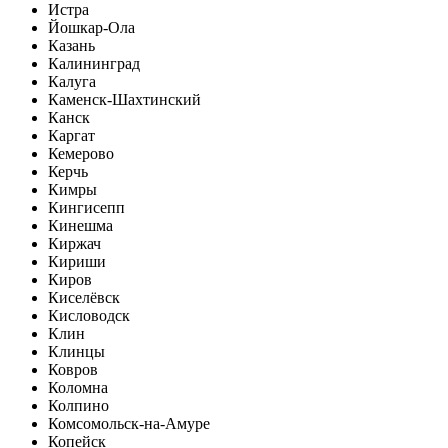
Истра
Йошкар-Ола
Казань
Калининград
Калуга
Каменск-Шахтинский
Канск
Каргат
Кемерово
Керчь
Кимры
Кингисепп
Кинешма
Киржач
Кириши
Киров
Киселёвск
Кисловодск
Клин
Клинцы
Ковров
Коломна
Колпино
Комсомольск-на-Амуре
Копейск