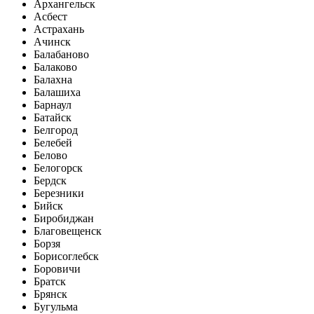
Архангельск
Асбест
Астрахань
Ачинск
Балабаново
Балаково
Балахна
Балашиха
Барнаул
Батайск
Белгород
Белебей
Белово
Белогорск
Бердск
Березники
Бийск
Биробиджан
Благовещенск
Борзя
Борисоглебск
Боровичи
Братск
Брянск
Бугульма