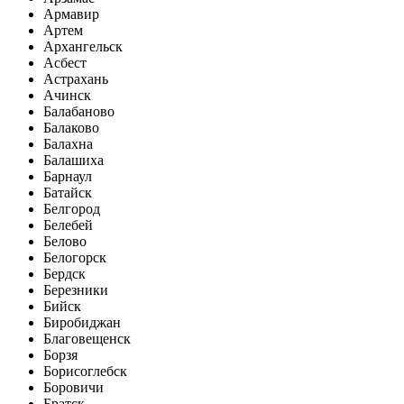
Армавир
Артем
Архангельск
Асбест
Астрахань
Ачинск
Балабаново
Балаково
Балахна
Балашиха
Барнаул
Батайск
Белгород
Белебей
Белово
Белогорск
Бердск
Березники
Бийск
Биробиджан
Благовещенск
Борзя
Борисоглебск
Боровичи
Братск