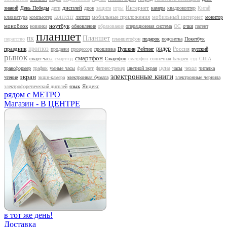
дисплей
Интернет
знаний
День Победы
дети
дрон
защита
игры
камера
квадрокоптер
Китай
контент
мобильные приложения
мобильный интернет
клавиатура
компьютер
лэптоп
монитор
моноблок
ноутбук
новинка
обновление
образование
операционная система
ОС
очки
патент
планшет
Планшет
пиратство
ПК
планшетофон
подарок
подсветка
Покетбук
прогноз
ридер
праздник
Россия
продажи
процессор
прошивка
Пушкин
Рейтинг
русский
рынок
смартфон
смарт-часы
смартпэд
Смартфон
сматрфон
солнечная батарея
суд
США
цена
фаблет
трансформер
трафик
умные часы
фитнес-трекер
цветной экран
часы
чехол
читалка
электронные книги
экран
чтение
экшн-камера
электронная бумага
электронные чернила
Яндекс
электрофоретический дисплей
язык
рядом с МЕТРО
Магазин - В ЦЕНТРЕ
в тот же день!
Доставка