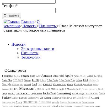
Телефон
*
Главная
>
О
компании
>
Новости
>
Планшеты
>
Глава Microsoft выступает
с критикой чистокровных планшетов
Новости
Электронные книги
Планшеты
Технологии
Облако тегов
Amazon
Android
Apple
1 сентября
3G
5G
8 марта
9 мая
Acer
Asus
ASUS
Barnes & Noble
E Ink
E ink
E-Ink
Carta Plus
CES 2020
Dasung
E Ink Carta
E Ink Carta Plus
E-ink
Galaxy S4
Google
Intel
GoPro
HP
Huawei
iPad
Kaleido 3
Kaleido Plus
Kindle
Kindle Paperwhite
Kobo
Microsoft
Nexus
Lenovo
LG
LTE
MOON Light
MOON Light 2
Moon Light 2
Nexus 7
Nook
Samsung
PocketBook
Sony
Onyx
ONYX
ONYX BOOX
Onyx Boox
SMARTlight
SNOW Field
Surface
Windows 8
Windows 10
Xiaomi
Surface Earbuds
Surface Pro
VR
Wacom
Windows
аналитика
Аналитика
аккумулятор
Алиса
апдейт
батарея
безопасность
беспилотник
библиотека
блокнот
видео
видеосъемка
гаджет
гибкий экран
гибрид
голосовой помощник
день