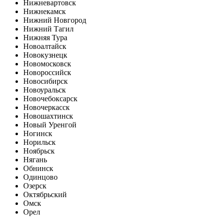
Нижневартовск
Нижнекамск
Нижний Новгород
Нижний Тагил
Нижняя Тура
Новоалтайск
Новокузнецк
Новомосковск
Новороссийск
Новосибирск
Новоуральск
Новочебоксарск
Новочеркасск
Новошахтинск
Новый Уренгой
Ногинск
Норильск
Ноябрьск
Нягань
Обнинск
Одинцово
Озерск
Октябрьский
Омск
Орел