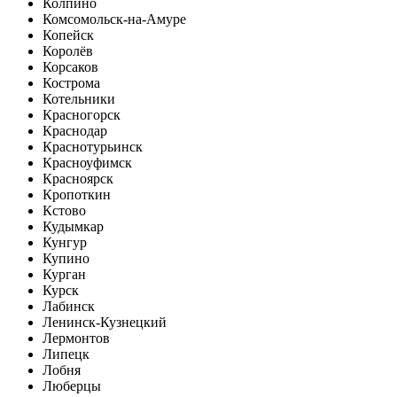
Колпино
Комсомольск-на-Амуре
Копейск
Королёв
Корсаков
Кострома
Котельники
Красногорск
Краснодар
Краснотурьинск
Красноуфимск
Красноярск
Кропоткин
Кстово
Кудымкар
Кунгур
Купино
Курган
Курск
Лабинск
Ленинск-Кузнецкий
Лермонтов
Липецк
Лобня
Люберцы