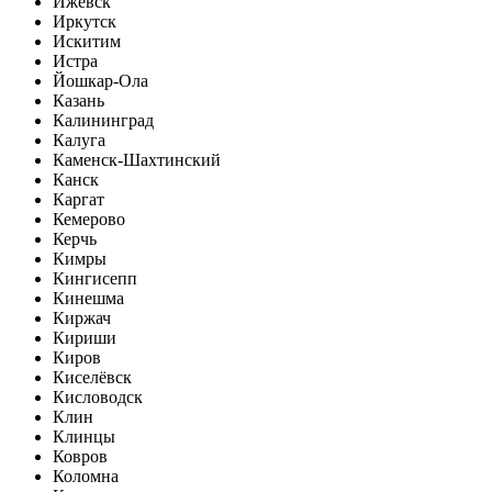
Ижевск
Иркутск
Искитим
Истра
Йошкар-Ола
Казань
Калининград
Калуга
Каменск-Шахтинский
Канск
Каргат
Кемерово
Керчь
Кимры
Кингисепп
Кинешма
Киржач
Кириши
Киров
Киселёвск
Кисловодск
Клин
Клинцы
Ковров
Коломна