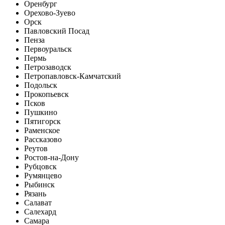
Оренбург
Орехово-Зуево
Орск
Павловский Посад
Пенза
Первоуральск
Пермь
Петрозаводск
Петропавловск-Камчатский
Подольск
Прокопьевск
Псков
Пушкино
Пятигорск
Раменское
Рассказово
Реутов
Ростов-на-Дону
Рубцовск
Румянцево
Рыбинск
Рязань
Салават
Салехард
Самара