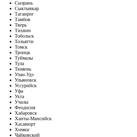
Сызрань
Сыктывкар
Таганрог
Тамбов
Тверь
Тихвин
Тобольск
Тольятти
Томск
Троицк
Туймазы
Тула
Тюмень
Улан-Удэ
Ульяновск
Уссурийск
Уфа
Ухта
Учалы
Феодосия
Хабаровск
Ханты-Мансийск
Хасавюрт
Химки
Чайковский