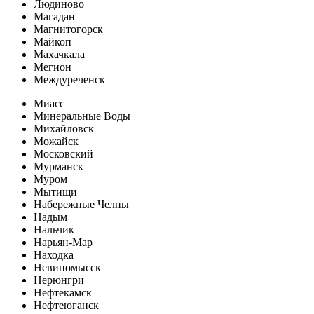
Людиново
Магадан
Магнитогорск
Майкоп
Махачкала
Мегион
Междуреченск
Миасс
Минеральные Воды
Михайловск
Можайск
Московский
Мурманск
Муром
Мытищи
Набережные Челны
Надым
Нальчик
Нарьян-Мар
Находка
Невиномысск
Нерюнгри
Нефтекамск
Нефтеюганск