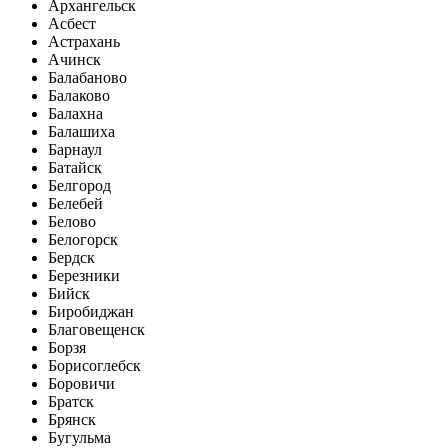
Архангельск
Асбест
Астрахань
Ачинск
Балабаново
Балаково
Балахна
Балашиха
Барнаул
Батайск
Белгород
Белебей
Белово
Белогорск
Бердск
Березники
Бийск
Биробиджан
Благовещенск
Борзя
Борисоглебск
Боровичи
Братск
Брянск
Бугульма