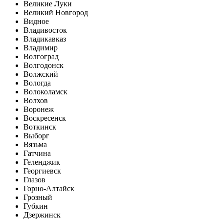
Великие Луки
Великий Новгород
Видное
Владивосток
Владикавказ
Владимир
Волгоград
Волгодонск
Волжский
Вологда
Волоколамск
Волхов
Воронеж
Воскресенск
Воткинск
Выборг
Вязьма
Гатчина
Геленджик
Георгиевск
Глазов
Горно-Алтайск
Грозный
Губкин
Дзержинск