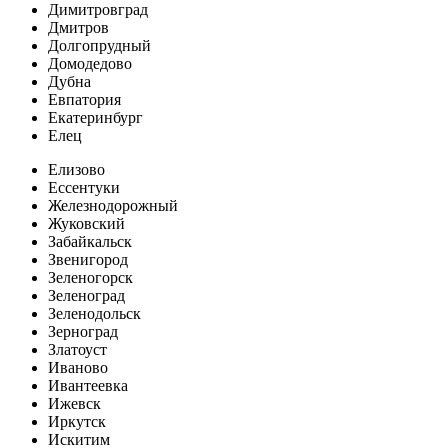
Димитровград
Дмитров
Долгопрудный
Домодедово
Дубна
Евпатория
Екатеринбург
Елец
Елизово
Ессентуки
Железнодорожный
Жуковский
Забайкальск
Звенигород
Зеленогорск
Зеленоград
Зеленодольск
Зерноград
Златоуст
Иваново
Ивантеевка
Ижевск
Иркутск
Искитим