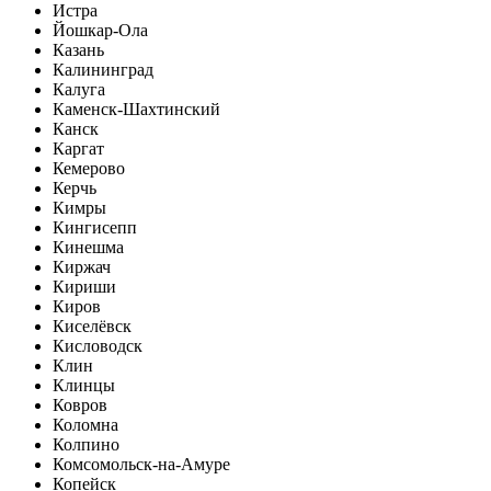
Истра
Йошкар-Ола
Казань
Калининград
Калуга
Каменск-Шахтинский
Канск
Каргат
Кемерово
Керчь
Кимры
Кингисепп
Кинешма
Киржач
Кириши
Киров
Киселёвск
Кисловодск
Клин
Клинцы
Ковров
Коломна
Колпино
Комсомольск-на-Амуре
Копейск