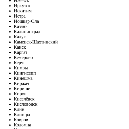
Ижевск
Иркутск
Искитим
Истра
Йошкар-Ола
Казань
Калининград
Калуга
Каменск-Шахтинский
Канск
Каргат
Кемерово
Керчь
Кимры
Кингисепп
Кинешма
Киржач
Кириши
Киров
Киселёвск
Кисловодск
Клин
Клинцы
Ковров
Коломна