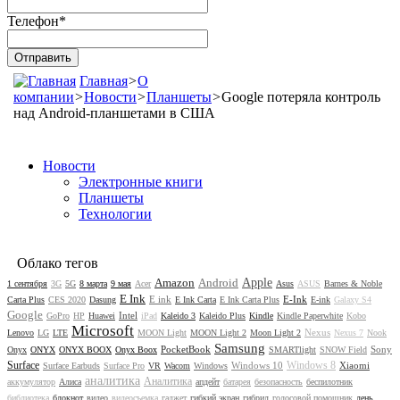
Телефон
*
Главная
>
О
компании
>
Новости
>
Планшеты
>
Google потеряла контроль
над Android-планшетами в США
Новости
Электронные книги
Планшеты
Технологии
Облако тегов
Amazon
Android
Apple
1 сентября
3G
5G
8 марта
9 мая
Acer
Asus
ASUS
Barnes & Noble
E Ink
E ink
E-Ink
Carta Plus
CES 2020
Dasung
E Ink Carta
E Ink Carta Plus
E-ink
Galaxy S4
Google
Intel
GoPro
HP
Huawei
iPad
Kaleido 3
Kaleido Plus
Kindle
Kindle Paperwhite
Kobo
Microsoft
Nexus
Lenovo
LG
LTE
MOON Light
MOON Light 2
Moon Light 2
Nexus 7
Nook
Samsung
PocketBook
Sony
Onyx
ONYX
ONYX BOOX
Onyx Boox
SMARTlight
SNOW Field
Surface
Windows 8
Windows 10
Xiaomi
Surface Earbuds
Surface Pro
VR
Wacom
Windows
аналитика
Аналитика
аккумулятор
Алиса
апдейт
батарея
безопасность
беспилотник
библиотека
блокнот
видео
видеосъемка
гаджет
гибкий экран
гибрид
голосовой помощник
день