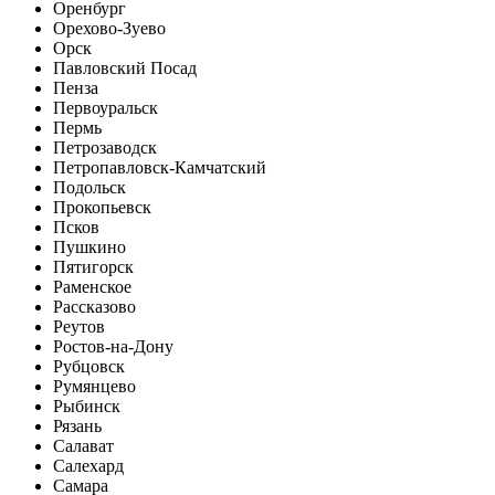
Оренбург
Орехово-Зуево
Орск
Павловский Посад
Пенза
Первоуральск
Пермь
Петрозаводск
Петропавловск-Камчатский
Подольск
Прокопьевск
Псков
Пушкино
Пятигорск
Раменское
Рассказово
Реутов
Ростов-на-Дону
Рубцовск
Румянцево
Рыбинск
Рязань
Салават
Салехард
Самара