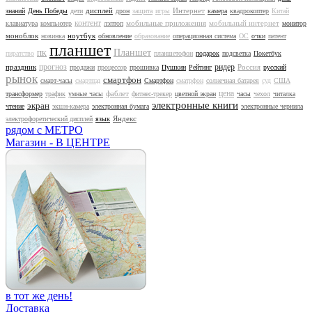
дисплей
Интернет
знаний
День Победы
дети
дрон
защита
игры
камера
квадрокоптер
Китай
контент
мобильные приложения
мобильный интернет
клавиатура
компьютер
лэптоп
монитор
моноблок
ноутбук
новинка
обновление
образование
операционная система
ОС
очки
патент
планшет
Планшет
пиратство
ПК
планшетофон
подарок
подсветка
Покетбук
прогноз
ридер
праздник
Россия
продажи
процессор
прошивка
Пушкин
Рейтинг
русский
рынок
смартфон
смарт-часы
смартпэд
Смартфон
сматрфон
солнечная батарея
суд
США
цена
фаблет
трансформер
трафик
умные часы
фитнес-трекер
цветной экран
часы
чехол
читалка
электронные книги
экран
чтение
экшн-камера
электронная бумага
электронные чернила
Яндекс
электрофоретический дисплей
язык
рядом с МЕТРО
Магазин - В ЦЕНТРЕ
в тот же день!
Доставка