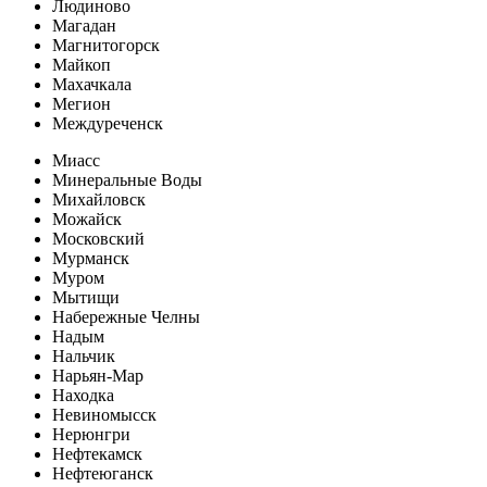
Людиново
Магадан
Магнитогорск
Майкоп
Махачкала
Мегион
Междуреченск
Миасс
Минеральные Воды
Михайловск
Можайск
Московский
Мурманск
Муром
Мытищи
Набережные Челны
Надым
Нальчик
Нарьян-Мар
Находка
Невиномысск
Нерюнгри
Нефтекамск
Нефтеюганск