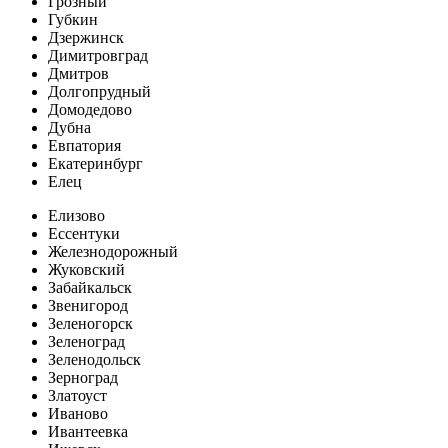
Грозный
Губкин
Дзержинск
Димитровград
Дмитров
Долгопрудный
Домодедово
Дубна
Евпатория
Екатеринбург
Елец
Елизово
Ессентуки
Железнодорожный
Жуковский
Забайкальск
Звенигород
Зеленогорск
Зеленоград
Зеленодольск
Зерноград
Златоуст
Иваново
Ивантеевка