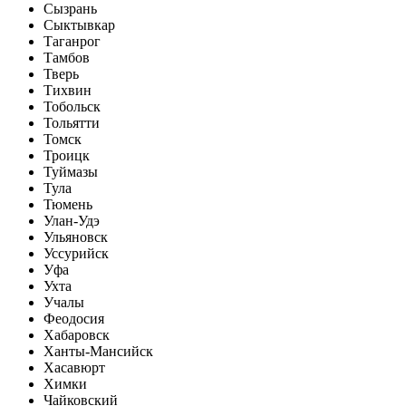
Сызрань
Сыктывкар
Таганрог
Тамбов
Тверь
Тихвин
Тобольск
Тольятти
Томск
Троицк
Туймазы
Тула
Тюмень
Улан-Удэ
Ульяновск
Уссурийск
Уфа
Ухта
Учалы
Феодосия
Хабаровск
Ханты-Мансийск
Хасавюрт
Химки
Чайковский