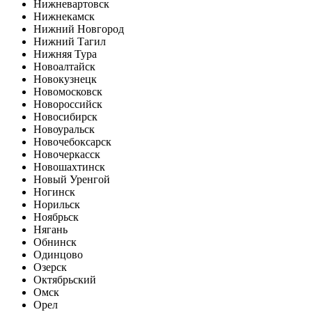
Нижневартовск
Нижнекамск
Нижний Новгород
Нижний Тагил
Нижняя Тура
Новоалтайск
Новокузнецк
Новомосковск
Новороссийск
Новосибирск
Новоуральск
Новочебоксарск
Новочеркасск
Новошахтинск
Новый Уренгой
Ногинск
Норильск
Ноябрьск
Нягань
Обнинск
Одинцово
Озерск
Октябрьский
Омск
Орел