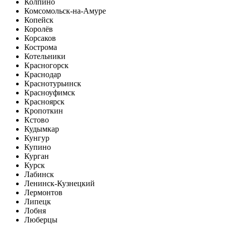
Колпино
Комсомольск-на-Амуре
Копейск
Королёв
Корсаков
Кострома
Котельники
Красногорск
Краснодар
Краснотурьинск
Красноуфимск
Красноярск
Кропоткин
Кстово
Кудымкар
Кунгур
Купино
Курган
Курск
Лабинск
Ленинск-Кузнецкий
Лермонтов
Липецк
Лобня
Люберцы