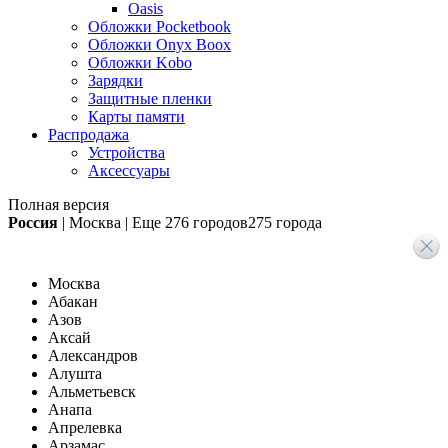
Oasis
Обложки Pocketbook
Обложки Onyx Boox
Обложки Kobo
Зарядки
Защитные пленки
Карты памяти
Распродажа
Устройства
Аксессуары
Полная версия
Россия
|
Москва
|
Еще
276 городов
275 города
Москва
Абакан
Азов
Аксай
Александров
Алушта
Альметьевск
Анапа
Апрелевка
Арзамас