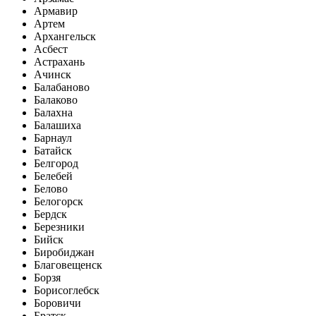
Армавир
Артем
Архангельск
Асбест
Астрахань
Ачинск
Балабаново
Балаково
Балахна
Балашиха
Барнаул
Батайск
Белгород
Белебей
Белово
Белогорск
Бердск
Березники
Бийск
Биробиджан
Благовещенск
Борзя
Борисоглебск
Боровичи
Братск