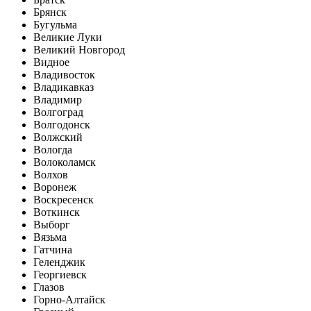
Брянск
Бугульма
Великие Луки
Великий Новгород
Видное
Владивосток
Владикавказ
Владимир
Волгоград
Волгодонск
Волжский
Вологда
Волоколамск
Волхов
Воронеж
Воскресенск
Воткинск
Выборг
Вязьма
Гатчина
Геленджик
Георгиевск
Глазов
Горно-Алтайск