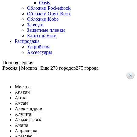
Oasis
Обложки Pocketbook
Обложки Onyx Boox
Обложки Kobo
Зарядки
Защитные пленки
Карты памяти
Распродажа
Устройства
Аксессуары
Полная версия
Россия
|
Москва
|
Еще
276 городов
275 города
Москва
Абакан
Азов
Аксай
Александров
Алушта
Альметьевск
Анапа
Апрелевка
Арзамас