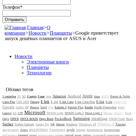
Телефон
*
Главная
>
О
компании
>
Новости
>
Планшеты
>
Google приветствует
запуск дешёвых планшетов от ASUS и Acer
Новости
Электронные книги
Планшеты
Технологии
Облако тегов
Amazon
Android
Apple
1 сентября
3G
5G
8 марта
9 мая
Acer
Asus
ASUS
Barnes & Noble
E Ink
E ink
E-Ink
Carta Plus
CES 2020
Dasung
E Ink Carta
E Ink Carta Plus
E-ink
Galaxy S4
Google
Intel
GoPro
HP
Huawei
iPad
Kaleido 3
Kaleido Plus
Kindle
Kindle Paperwhite
Kobo
Microsoft
Nexus
Lenovo
LG
LTE
MOON Light
MOON Light 2
Moon Light 2
Nexus 7
Nook
Samsung
PocketBook
Sony
Onyx
ONYX
ONYX BOOX
Onyx Boox
SMARTlight
SNOW Field
Surface
Windows 8
Windows 10
Xiaomi
Surface Earbuds
Surface Pro
VR
Wacom
Windows
аналитика
Аналитика
аккумулятор
Алиса
апдейт
батарея
безопасность
беспилотник
библиотека
блокнот
видео
видеосъемка
гаджет
гибкий экран
гибрид
голосовой помощник
день