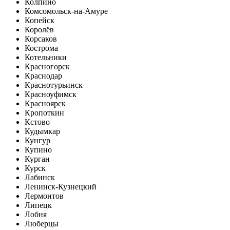
Колпино
Комсомольск-на-Амуре
Копейск
Королёв
Корсаков
Кострома
Котельники
Красногорск
Краснодар
Краснотурьинск
Красноуфимск
Красноярск
Кропоткин
Кстово
Кудымкар
Кунгур
Купино
Курган
Курск
Лабинск
Ленинск-Кузнецкий
Лермонтов
Липецк
Лобня
Люберцы