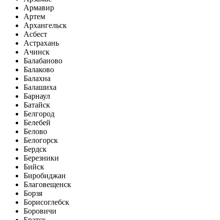
Армавир
Артем
Архангельск
Асбест
Астрахань
Ачинск
Балабаново
Балаково
Балахна
Балашиха
Барнаул
Батайск
Белгород
Белебей
Белово
Белогорск
Бердск
Березники
Бийск
Биробиджан
Благовещенск
Борзя
Борисоглебск
Боровичи
Братск