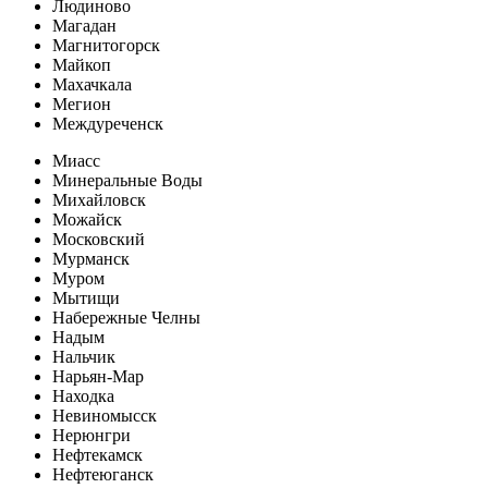
Людиново
Магадан
Магнитогорск
Майкоп
Махачкала
Мегион
Междуреченск
Миасс
Минеральные Воды
Михайловск
Можайск
Московский
Мурманск
Муром
Мытищи
Набережные Челны
Надым
Нальчик
Нарьян-Мар
Находка
Невиномысск
Нерюнгри
Нефтекамск
Нефтеюганск