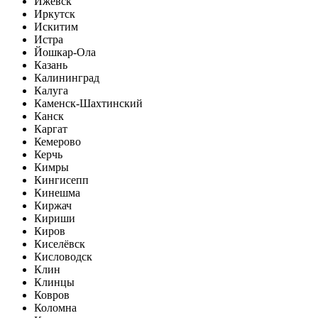
Ижевск
Иркутск
Искитим
Истра
Йошкар-Ола
Казань
Калининград
Калуга
Каменск-Шахтинский
Канск
Каргат
Кемерово
Керчь
Кимры
Кингисепп
Кинешма
Киржач
Кириши
Киров
Киселёвск
Кисловодск
Клин
Клинцы
Ковров
Коломна