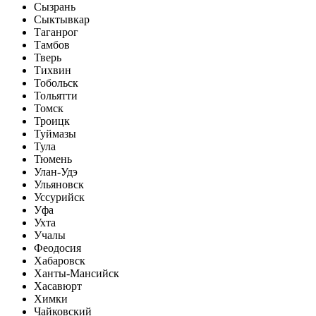
Сызрань
Сыктывкар
Таганрог
Тамбов
Тверь
Тихвин
Тобольск
Тольятти
Томск
Троицк
Туймазы
Тула
Тюмень
Улан-Удэ
Ульяновск
Уссурийск
Уфа
Ухта
Учалы
Феодосия
Хабаровск
Ханты-Мансийск
Хасавюрт
Химки
Чайковский