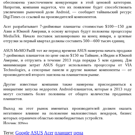
обеспокоена ужесточением конкуренции в этой ценовой категории.
Напротив, компания надеется, что их появление будет способствовать
увеличению рыночной доли Android, — сообщает тайваньский ресурс
DigiTimes со ссылкой на производителей компонентов.
Acer разрабатывает 7-дюймовые планшеты стоимостью $100—150 для
Азии и Южной Америки, в основу которых будут положены процессоры
MediaTek. Начало поставок запланировано на конец января, а целевые
отгрузки за первый квартал должны составить 500—600 тысяч единиц.
ASUS MeMO PadВ тот же период времени ASUS намерена начать продажи
7-дюймовых планшетов по цене около $150 на Тайване, в Индии и Южной
Америке, и отгрузить в течение 2013 года порядка 5 млн единиц. Для
минимизации затрат ASUS будет использовать процессоры от VIA
Technologies, а сенсорные панели и другие важные компоненты — от
производителей второго эшелона на планшетном рынке.
Другие известные компании также намерены присоединиться к
инициативе запуска недорогих Android-планшетов, которые в 2013 году
могут составить более половины от общего количества проданных
планшетов.
Выход на этот рынок именитых производителей должен оказать
негативное влияние на положение малоизвестных вендоров, бизнес
которых ограничен областью низкобюджетных устройств.
И
сточник: 3DNews
Теги:
Google
ASUS
Acer
планшет
цена