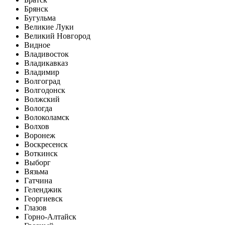
Брянск
Бугульма
Великие Луки
Великий Новгород
Видное
Владивосток
Владикавказ
Владимир
Волгоград
Волгодонск
Волжский
Вологда
Волоколамск
Волхов
Воронеж
Воскресенск
Воткинск
Выборг
Вязьма
Гатчина
Геленджик
Георгиевск
Глазов
Горно-Алтайск