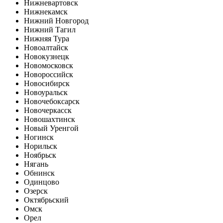
Нижневартовск
Нижнекамск
Нижний Новгород
Нижний Тагил
Нижняя Тура
Новоалтайск
Новокузнецк
Новомосковск
Новороссийск
Новосибирск
Новоуральск
Новочебоксарск
Новочеркасск
Новошахтинск
Новый Уренгой
Ногинск
Норильск
Ноябрьск
Нягань
Обнинск
Одинцово
Озерск
Октябрьский
Омск
Орел