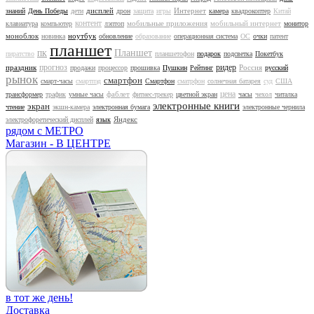
дисплей
Интернет
знаний
День Победы
дети
дрон
защита
игры
камера
квадрокоптер
Китай
контент
мобильные приложения
мобильный интернет
клавиатура
компьютер
лэптоп
монитор
моноблок
ноутбук
новинка
обновление
образование
операционная система
ОС
очки
патент
планшет
Планшет
пиратство
ПК
планшетофон
подарок
подсветка
Покетбук
прогноз
ридер
праздник
Россия
продажи
процессор
прошивка
Пушкин
Рейтинг
русский
рынок
смартфон
смарт-часы
смартпэд
Смартфон
сматрфон
солнечная батарея
суд
США
цена
фаблет
трансформер
трафик
умные часы
фитнес-трекер
цветной экран
часы
чехол
читалка
электронные книги
экран
чтение
экшн-камера
электронная бумага
электронные чернила
Яндекс
электрофоретический дисплей
язык
рядом с МЕТРО
Магазин - В ЦЕНТРЕ
в тот же день!
Доставка