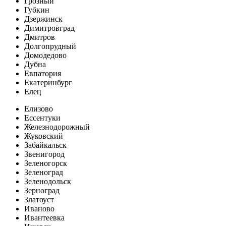
Грозный
Губкин
Дзержинск
Димитровград
Дмитров
Долгопрудный
Домодедово
Дубна
Евпатория
Екатеринбург
Елец
Елизово
Ессентуки
Железнодорожный
Жуковский
Забайкальск
Звенигород
Зеленогорск
Зеленоград
Зеленодольск
Зерноград
Златоуст
Иваново
Ивантеевка