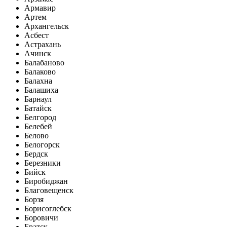
Армавир
Артем
Архангельск
Асбест
Астрахань
Ачинск
Балабаново
Балаково
Балахна
Балашиха
Барнаул
Батайск
Белгород
Белебей
Белово
Белогорск
Бердск
Березники
Бийск
Биробиджан
Благовещенск
Борзя
Борисоглебск
Боровичи
Братск