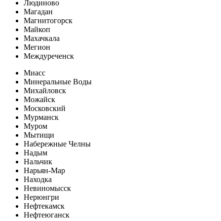
Людиново
Магадан
Магнитогорск
Майкоп
Махачкала
Мегион
Междуреченск
Миасс
Минеральные Воды
Михайловск
Можайск
Московский
Мурманск
Муром
Мытищи
Набережные Челны
Надым
Нальчик
Нарьян-Мар
Находка
Невиномысск
Нерюнгри
Нефтекамск
Нефтеюганск