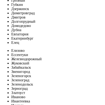
Грозный
Губкин
Дзержинск
Димитровград
Дмитров
Долгопрудный
Домодедово
Дубна
Евпатория
Екатеринбург
Елец
Елизово
Ессентуки
Железнодорожный
Жуковский
Забайкальск
Звенигород
Зеленогорск
Зеленоград
Зеленодольск
Зерноград
Златоуст
Иваново
Ивантеевка