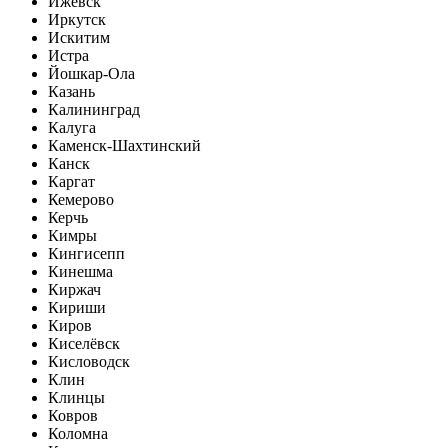
Ижевск
Иркутск
Искитим
Истра
Йошкар-Ола
Казань
Калининград
Калуга
Каменск-Шахтинский
Канск
Каргат
Кемерово
Керчь
Кимры
Кингисепп
Кинешма
Киржач
Кириши
Киров
Киселёвск
Кисловодск
Клин
Клинцы
Ковров
Коломна