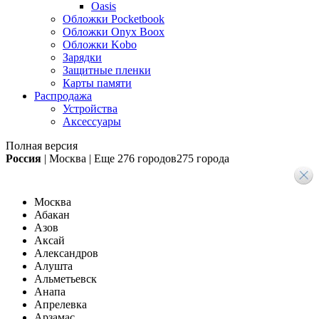
Oasis
Обложки Pocketbook
Обложки Onyx Boox
Обложки Kobo
Зарядки
Защитные пленки
Карты памяти
Распродажа
Устройства
Аксессуары
Полная версия
Россия
|
Москва
|
Еще
276 городов
275 города
Москва
Абакан
Азов
Аксай
Александров
Алушта
Альметьевск
Анапа
Апрелевка
Арзамас