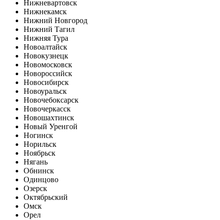
Нижневартовск
Нижнекамск
Нижний Новгород
Нижний Тагил
Нижняя Тура
Новоалтайск
Новокузнецк
Новомосковск
Новороссийск
Новосибирск
Новоуральск
Новочебоксарск
Новочеркасск
Новошахтинск
Новый Уренгой
Ногинск
Норильск
Ноябрьск
Нягань
Обнинск
Одинцово
Озерск
Октябрьский
Омск
Орел