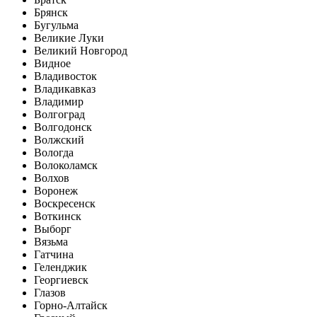
Брянск
Бугульма
Великие Луки
Великий Новгород
Видное
Владивосток
Владикавказ
Владимир
Волгоград
Волгодонск
Волжский
Вологда
Волоколамск
Волхов
Воронеж
Воскресенск
Воткинск
Выборг
Вязьма
Гатчина
Геленджик
Георгиевск
Глазов
Горно-Алтайск