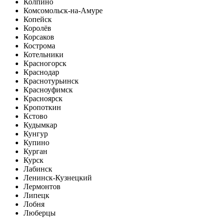
Колпино
Комсомольск-на-Амуре
Копейск
Королёв
Корсаков
Кострома
Котельники
Красногорск
Краснодар
Краснотурьинск
Красноуфимск
Красноярск
Кропоткин
Кстово
Кудымкар
Кунгур
Купино
Курган
Курск
Лабинск
Ленинск-Кузнецкий
Лермонтов
Липецк
Лобня
Люберцы