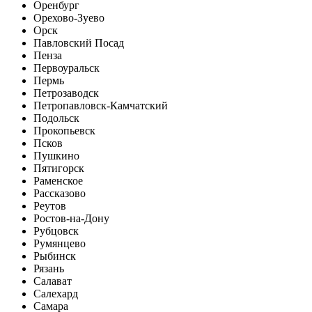
Оренбург
Орехово-Зуево
Орск
Павловский Посад
Пенза
Первоуральск
Пермь
Петрозаводск
Петропавловск-Камчатский
Подольск
Прокопьевск
Псков
Пушкино
Пятигорск
Раменское
Рассказово
Реутов
Ростов-на-Дону
Рубцовск
Румянцево
Рыбинск
Рязань
Салават
Салехард
Самара