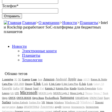
Телефон
*
Главная
>
О компании
>
Новости
>
Планшеты
>
Intel
и Rockchip разработают SoC-платформы для бюджетных
планшетов
Новости
Электронные книги
Планшеты
Технологии
Облако тегов
Amazon
Android
Apple
1 сентября
3G
5G
8 марта
9 мая
Acer
Asus
ASUS
Barnes & Noble
E Ink
E ink
E-Ink
Carta Plus
CES 2020
Dasung
E Ink Carta
E Ink Carta Plus
E-ink
Galaxy S4
Google
Intel
GoPro
HP
Huawei
iPad
Kaleido 3
Kaleido Plus
Kindle
Kindle Paperwhite
Kobo
Microsoft
Nexus
Lenovo
LG
LTE
MOON Light
MOON Light 2
Moon Light 2
Nexus 7
Nook
Samsung
PocketBook
Sony
Onyx
ONYX
ONYX BOOX
Onyx Boox
SMARTlight
SNOW Field
Surface
Windows 8
Windows 10
Xiaomi
Surface Earbuds
Surface Pro
VR
Wacom
Windows
аналитика
Аналитика
аккумулятор
Алиса
апдейт
батарея
безопасность
беспилотник
библиотека
блокнот
видео
видеосъемка
гаджет
гибкий экран
гибрид
голосовой помощник
день