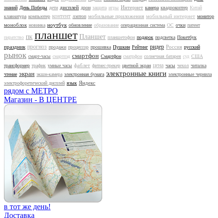
дисплей
Интернет
знаний
День Победы
дети
дрон
защита
игры
камера
квадрокоптер
Китай
контент
мобильные приложения
мобильный интернет
клавиатура
компьютер
лэптоп
монитор
моноблок
ноутбук
новинка
обновление
образование
операционная система
ОС
очки
патент
планшет
Планшет
пиратство
ПК
планшетофон
подарок
подсветка
Покетбук
прогноз
ридер
праздник
Россия
продажи
процессор
прошивка
Пушкин
Рейтинг
русский
рынок
смартфон
смарт-часы
смартпэд
Смартфон
сматрфон
солнечная батарея
суд
США
цена
фаблет
трансформер
трафик
умные часы
фитнес-трекер
цветной экран
часы
чехол
читалка
электронные книги
экран
чтение
экшн-камера
электронная бумага
электронные чернила
Яндекс
электрофоретический дисплей
язык
рядом с МЕТРО
Магазин - В ЦЕНТРЕ
в тот же день!
Доставка