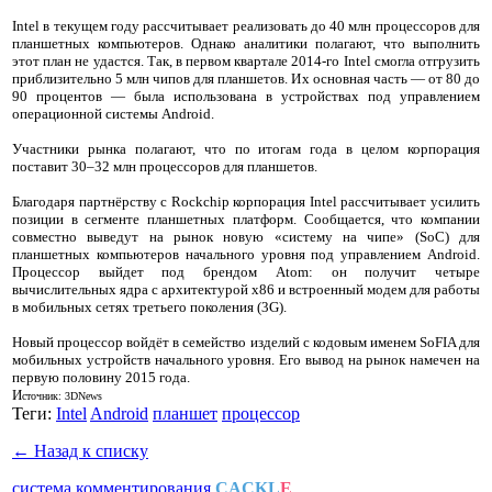
Intel в текущем году рассчитывает реализовать до 40 млн процессоров для
планшетных компьютеров. Однако аналитики полагают, что выполнить
этот план не удастся. Так, в первом квартале 2014-го Intel смогла отгрузить
приблизительно 5 млн чипов для планшетов. Их основная часть — от 80 до
90 процентов — была использована в устройствах под управлением
операционной системы Android.
Участники рынка полагают, что по итогам года в целом корпорация
поставит 30–32 млн процессоров для планшетов.
Благодаря партнёрству с Rockchip корпорация Intel рассчитывает усилить
позиции в сегменте планшетных платформ. Сообщается, что компании
совместно выведут на рынок новую «систему на чипе» (SoC) для
планшетных компьютеров начального уровня под управлением Android.
Процессор выйдет под брендом Atom: он получит четыре
вычислительных ядра с архитектурой х86 и встроенный модем для работы
в мобильных сетях третьего поколения (3G).
Новый процессор войдёт в семейство изделий с кодовым именем SoFIA для
мобильных устройств начального уровня. Его вывод на рынок намечен на
первую половину 2015 года.
И
сточник: 3DNews
Теги:
Intel
Android
планшет
процессор
← Назад к списку
система комментирования
CACKL
E