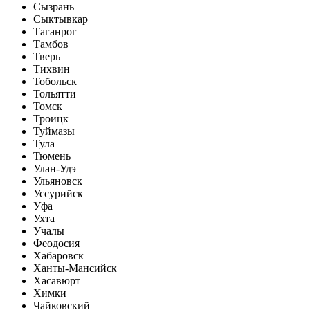
Сызрань
Сыктывкар
Таганрог
Тамбов
Тверь
Тихвин
Тобольск
Тольятти
Томск
Троицк
Туймазы
Тула
Тюмень
Улан-Удэ
Ульяновск
Уссурийск
Уфа
Ухта
Учалы
Феодосия
Хабаровск
Ханты-Мансийск
Хасавюрт
Химки
Чайковский