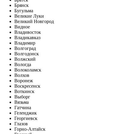
Брянск
Бугульма
Великие Луки
Великий Новгород
Видное
Владивосток
Владикавказ
Владимир
Волгоград
Волгодонск
Волжский
Вологда
Волоколамск
Волхов
Воронеж
Воскресенск
Воткинск
Выборг
Вязьма
Гатчина
Геленджик
Георгиевск
Глазов
Горно-Алтайск