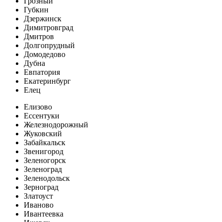
Грозный
Губкин
Дзержинск
Димитровград
Дмитров
Долгопрудный
Домодедово
Дубна
Евпатория
Екатеринбург
Елец
Елизово
Ессентуки
Железнодорожный
Жуковский
Забайкальск
Звенигород
Зеленогорск
Зеленоград
Зеленодольск
Зерноград
Златоуст
Иваново
Ивантеевка