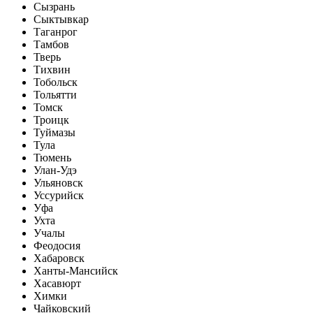
Сызрань
Сыктывкар
Таганрог
Тамбов
Тверь
Тихвин
Тобольск
Тольятти
Томск
Троицк
Туймазы
Тула
Тюмень
Улан-Удэ
Ульяновск
Уссурийск
Уфа
Ухта
Учалы
Феодосия
Хабаровск
Ханты-Мансийск
Хасавюрт
Химки
Чайковский