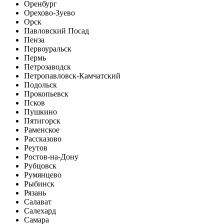
Оренбург
Орехово-Зуево
Орск
Павловский Посад
Пенза
Первоуральск
Пермь
Петрозаводск
Петропавловск-Камчатский
Подольск
Прокопьевск
Псков
Пушкино
Пятигорск
Раменское
Рассказово
Реутов
Ростов-на-Дону
Рубцовск
Румянцево
Рыбинск
Рязань
Салават
Салехард
Самара