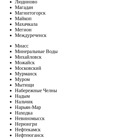
Людиново
Магадан
Магнитогорск
Майкоп
Махачкала
Мегион
Междуреченск
Миасс
Минеральные Воды
Михайловск
Можайск
Московский
Мурманск
Муром
Мытищи
Набережные Челны
Надым
Нальчик
Нарьян-Мар
Находка
Невиномысск
Нерюнгри
Нефтекамск
Нефтеюганск