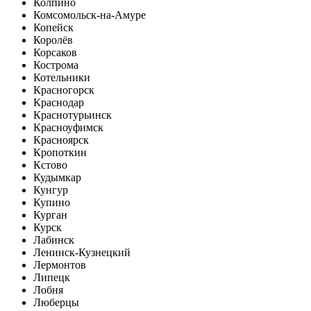
Колпино
Комсомольск-на-Амуре
Копейск
Королёв
Корсаков
Кострома
Котельники
Красногорск
Краснодар
Краснотурьинск
Красноуфимск
Красноярск
Кропоткин
Кстово
Кудымкар
Кунгур
Купино
Курган
Курск
Лабинск
Ленинск-Кузнецкий
Лермонтов
Липецк
Лобня
Люберцы