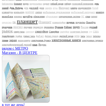
библиотека
блокнот
видео
видеосъемка
гаджет
гибкий экран
гибрид
голосовой помощник
день
дисплей
Интернет
знаний
День Победы
дети
дрон
защита
игры
камера
квадрокоптер
Китай
контент
мобильные приложения
мобильный интернет
клавиатура
компьютер
лэптоп
монитор
моноблок
ноутбук
новинка
обновление
образование
операционная система
ОС
очки
патент
планшет
Планшет
пиратство
ПК
планшетофон
подарок
подсветка
Покетбук
прогноз
ридер
праздник
Россия
продажи
процессор
прошивка
Пушкин
Рейтинг
русский
рынок
смартфон
смарт-часы
смартпэд
Смартфон
сматрфон
солнечная батарея
суд
США
цена
фаблет
трансформер
трафик
умные часы
фитнес-трекер
цветной экран
часы
чехол
читалка
электронные книги
экран
чтение
экшн-камера
электронная бумага
электронные чернила
Яндекс
электрофоретический дисплей
язык
рядом с МЕТРО
Магазин - В ЦЕНТРЕ
в тот же день!