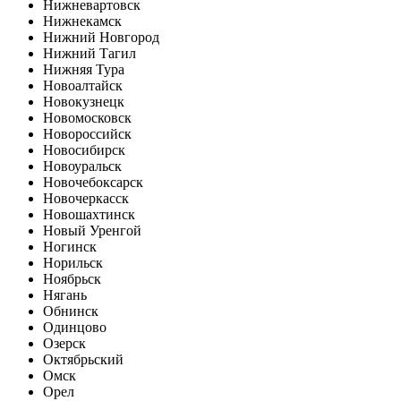
Нижневартовск
Нижнекамск
Нижний Новгород
Нижний Тагил
Нижняя Тура
Новоалтайск
Новокузнецк
Новомосковск
Новороссийск
Новосибирск
Новоуральск
Новочебоксарск
Новочеркасск
Новошахтинск
Новый Уренгой
Ногинск
Норильск
Ноябрьск
Нягань
Обнинск
Одинцово
Озерск
Октябрьский
Омск
Орел