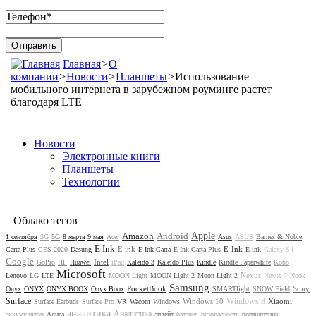
Телефон
*
Главная
>
О
компании
>
Новости
>
Планшеты
>
Использование
мобильного интернета в зарубежном роуминге растет
благодаря LTE
Новости
Электронные книги
Планшеты
Технологии
Облако тегов
Amazon
Android
Apple
1 сентября
3G
5G
8 марта
9 мая
Acer
Asus
ASUS
Barnes & Noble
E Ink
E ink
E-Ink
Carta Plus
CES 2020
Dasung
E Ink Carta
E Ink Carta Plus
E-ink
Galaxy S4
Google
Intel
GoPro
HP
Huawei
iPad
Kaleido 3
Kaleido Plus
Kindle
Kindle Paperwhite
Kobo
Microsoft
Nexus
Lenovo
LG
LTE
MOON Light
MOON Light 2
Moon Light 2
Nexus 7
Nook
Samsung
PocketBook
Sony
Onyx
ONYX
ONYX BOOX
Onyx Boox
SMARTlight
SNOW Field
Surface
Windows 8
Windows 10
Xiaomi
Surface Earbuds
Surface Pro
VR
Wacom
Windows
аналитика
Аналитика
аккумулятор
Алиса
апдейт
батарея
безопасность
беспилотник