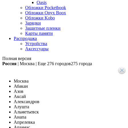
Oasis
Обложки Pocketbook
Обложки Onyx Boox
Обложки Kobo
Зарядки
Защитные пленки
Карты памяти
Распродажа
Устройства
Аксессуары
Полная версия
Россия
|
Москва
|
Еще
276 городов
275 города
Москва
Абакан
Азов
Аксай
Александров
Алушта
Альметьевск
Анапа
Апрелевка
Арзамас