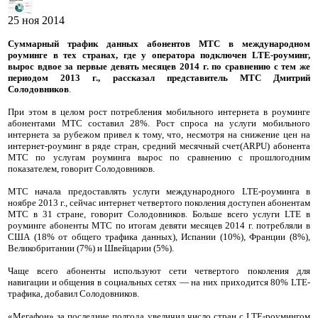
25 ноя 2014
Суммарный трафик данных абонентов МТС в международном
роуминге в тех странах, где у оператора подключен LTE-роуминг,
вырос вдвое за первые девять месяцев 2014 г. по сравнению с тем же
периодом 2013 г., рассказал представитель МТС Дмитрий
Солодовников
.
При этом в целом рост потребления мобильного интернета в роуминге
абонентами МТС составил 28%. Рост спроса на услуги мобильного
интернета за рубежом привел к тому, что, несмотря на снижение цен на
интернет-роуминг в ряде стран, средний месячный счет(ARPU) абонента
МТС по услугам роуминга вырос по сравнению с прошлогодним
показателем, говорит Солодовников.
МТС начала предоставлять услуги международного LTE-роуминга в
ноябре 2013 г., сейчас интернет четвертого поколения доступен абонентам
МТС в 31 стране, говорит Солодовников. Больше всего услуги LTE в
роуминге абоненты МТС по итогам девяти месяцев 2014 г. потребляли в
США (18% от общего трафика данных), Испании (10%), Франции (8%),
Великобритании (7%) и Швейцарии (5%).
Чаще всего абоненты используют сети четвертого поколения для
навигации и общения в социальных сетях — на них приходится 80% LTE-
трафика, добавил Солодовников.
«Мегафон» за последние полгода увеличил число стран с LTE-роумингом