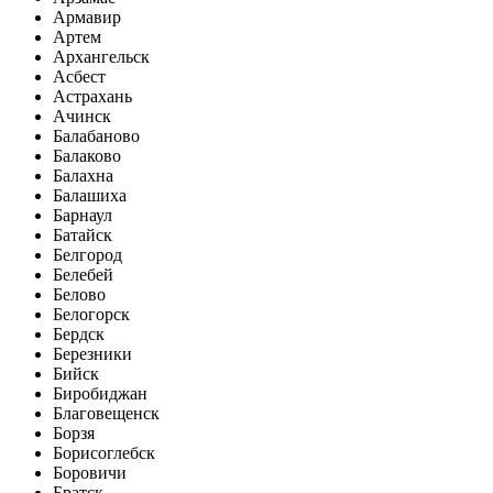
Армавир
Артем
Архангельск
Асбест
Астрахань
Ачинск
Балабаново
Балаково
Балахна
Балашиха
Барнаул
Батайск
Белгород
Белебей
Белово
Белогорск
Бердск
Березники
Бийск
Биробиджан
Благовещенск
Борзя
Борисоглебск
Боровичи
Братск