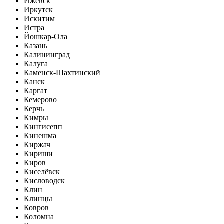
Ижевск
Иркутск
Искитим
Истра
Йошкар-Ола
Казань
Калининград
Калуга
Каменск-Шахтинский
Канск
Каргат
Кемерово
Керчь
Кимры
Кингисепп
Кинешма
Киржач
Кириши
Киров
Киселёвск
Кисловодск
Клин
Клинцы
Ковров
Коломна