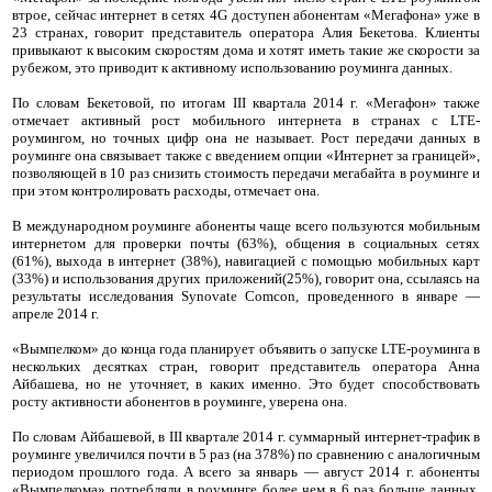
втрое, сейчас интернет в сетях 4G доступен абонентам «Мегафона» уже в
23 странах, говорит представитель оператора Алия Бекетова. Клиенты
привыкают к высоким скоростям дома и хотят иметь такие же скорости за
рубежом, это приводит к активному использованию роуминга данных.
По словам Бекетовой, по итогам III квартала 2014 г. «Мегафон» также
отмечает активный рост мобильного интернета в странах с LTE-
роумингом, но точных цифр она не называет. Рост передачи данных в
роуминге она связывает также с введением опции «Интернет за границей»,
позволяющей в 10 раз снизить стоимость передачи мегабайта в роуминге и
при этом контролировать расходы, отмечает она.
В международном роуминге абоненты чаще всего пользуются мобильным
интернетом для проверки почты (63%), общения в социальных сетях
(61%), выхода в интернет (38%), навигацией с помощью мобильных карт
(33%) и использования других приложений(25%), говорит она, ссылаясь на
результаты исследования Synovate Comcon, проведенного в январе —
апреле 2014 г.
«Вымпелком» до конца года планирует объявить о запуске LTE-роуминга в
нескольких десятках стран, говорит представитель оператора Анна
Айбашева, но не уточняет, в каких именно. Это будет способствовать
росту активности абонентов в роуминге, уверена она.
По словам Айбашевой, в III квартале 2014 г. суммарный интернет-трафик в
роуминге увеличился почти в 5 раз (на 378%) по сравнению с аналогичным
периодом прошлого года. А всего за январь — август 2014 г. абоненты
«Вымпелкома» потребляли в роуминге более чем в 6 раз больше данных,