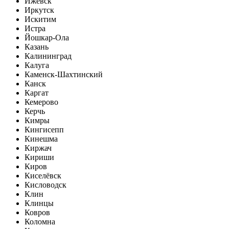
Ижевск
Иркутск
Искитим
Истра
Йошкар-Ола
Казань
Калининград
Калуга
Каменск-Шахтинский
Канск
Каргат
Кемерово
Керчь
Кимры
Кингисепп
Кинешма
Киржач
Кириши
Киров
Киселёвск
Кисловодск
Клин
Клинцы
Ковров
Коломна