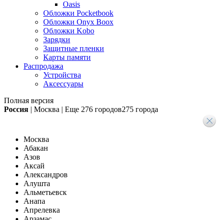
Oasis
Обложки Pocketbook
Обложки Onyx Boox
Обложки Kobo
Зарядки
Защитные пленки
Карты памяти
Распродажа
Устройства
Аксессуары
Полная версия
Россия
|
Москва
|
Еще
276 городов
275 города
Москва
Абакан
Азов
Аксай
Александров
Алушта
Альметьевск
Анапа
Апрелевка
Арзамас