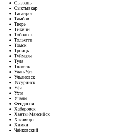
Сызрань
Сыктывкар
Таганрог
Тамбов
Тверь
Тихвин
Тобольск
Тольятти
Томск
Троицк
Туймазы
Тула
Тюмень
Улан-Удэ
Ульяновск
Уссурийск
Уфа
Ухта
Учалы
Феодосия
Хабаровск
Ханты-Мансийск
Хасавюрт
Химки
Чайковский