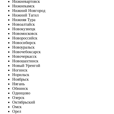
Нижневартовск
Нижнекамск
Нижний Новгород
Нижний Тагил
Нижняя Тура
Новоалтайск
Новокузнецк
Новомосковск
Новороссийск
Новосибирск
Новоуральск
Новочебоксарск
Новочеркасск
Новошахтинск
Новый Уренгой
Ногинск
Норильск
Ноябрьск
Нягань
Обнинск
Одинцово
Озерск
Октябрьский
Омск
Орел