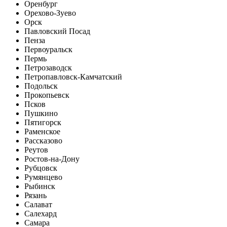
Оренбург
Орехово-Зуево
Орск
Павловский Посад
Пенза
Первоуральск
Пермь
Петрозаводск
Петропавловск-Камчатский
Подольск
Прокопьевск
Псков
Пушкино
Пятигорск
Раменское
Рассказово
Реутов
Ростов-на-Дону
Рубцовск
Румянцево
Рыбинск
Рязань
Салават
Салехард
Самара