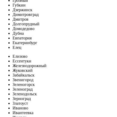
Грозный
Губкин
Дзержинск
Димитровград
Дмитров
Долгопрудный
Домодедово
Дубна
Евпатория
Екатеринбург
Елец
Елизово
Ессентуки
Железнодорожный
Жуковский
Забайкальск
Звенигород
Зеленогорск
Зеленоград
Зеленодольск
Зерноград
Златоуст
Иваново
Ивантеевка