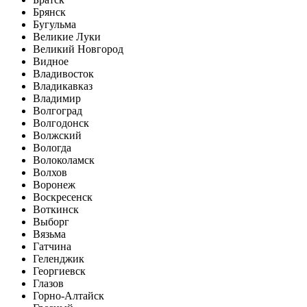
Брянск
Бугульма
Великие Луки
Великий Новгород
Видное
Владивосток
Владикавказ
Владимир
Волгоград
Волгодонск
Волжский
Вологда
Волоколамск
Волхов
Воронеж
Воскресенск
Воткинск
Выборг
Вязьма
Гатчина
Геленджик
Георгиевск
Глазов
Горно-Алтайск