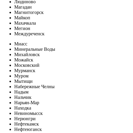
Людиново
Магадан
Магнитогорск
Майкоп
Махачкала
Мегион
Междуреченск
Миасс
Минеральные Воды
Михайловск
Можайск
Московский
Мурманск
Муром
Мытищи
Набережные Челны
Надым
Нальчик
Нарьян-Мар
Находка
Невиномысск
Нерюнгри
Нефтекамск
Нефтеюганск