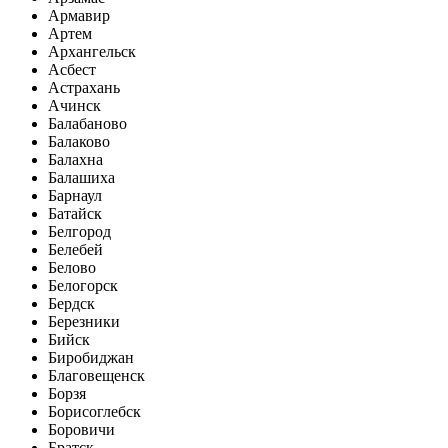
Армавир
Артем
Архангельск
Асбест
Астрахань
Ачинск
Балабаново
Балаково
Балахна
Балашиха
Барнаул
Батайск
Белгород
Белебей
Белово
Белогорск
Бердск
Березники
Бийск
Биробиджан
Благовещенск
Борзя
Борисоглебск
Боровичи
Братск