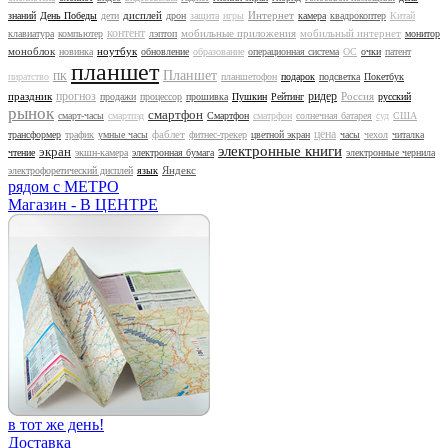
дисплей
Интернет
знаний
День Победы
дети
дрон
защита
игры
камера
квадрокоптер
Китай
контент
мобильные приложения
мобильный интернет
клавиатура
компьютер
лэптоп
монитор
моноблок
ноутбук
новинка
обновление
образование
операционная система
ОС
очки
патент
планшет
Планшет
пиратство
ПК
планшетофон
подарок
подсветка
Покетбук
прогноз
ридер
праздник
Россия
продажи
процессор
прошивка
Пушкин
Рейтинг
русский
рынок
смартфон
смарт-часы
смартпэд
Смартфон
сматрфон
солнечная батарея
суд
США
цена
фаблет
трансформер
трафик
умные часы
фитнес-трекер
цветной экран
часы
чехол
читалка
электронные книги
экран
чтение
экшн-камера
электронная бумага
электронные чернила
Яндекс
электрофоретический дисплей
язык
рядом с МЕТРО
Магазин - В ЦЕНТРЕ
в тот же день!
Доставка