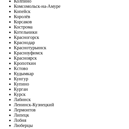
Колпино
Комсомольск-на-Амуре
Копейск
Королёв
Корсаков
Кострома
Котельники
Красногорск
Краснодар
Краснотурьинск
Красноуфимск
Красноярск
Кропоткин
Кстово
Кудымкар
Кунгур
Купино
Курган
Курск
Лабинск
Ленинск-Кузнецкий
Лермонтов
Липецк
Лобня
Люберцы