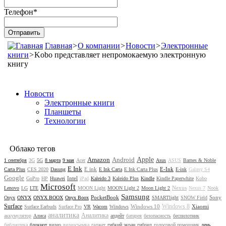
Телефон
*
Главная
>
О компании
>
Новости
>
Электронные
книги
>
Kobo представляет непромокаемую электронную
книгу
Новости
Электронные книги
Планшеты
Технологии
Облако тегов
Amazon
Android
Apple
1 сентября
3G
5G
8 марта
9 мая
Acer
Asus
ASUS
Barnes & Noble
E Ink
E ink
E-Ink
Carta Plus
CES 2020
Dasung
E Ink Carta
E Ink Carta Plus
E-ink
Galaxy S4
Google
Intel
GoPro
HP
Huawei
iPad
Kaleido 3
Kaleido Plus
Kindle
Kindle Paperwhite
Kobo
Microsoft
Nexus
Lenovo
LG
LTE
MOON Light
MOON Light 2
Moon Light 2
Nexus 7
Nook
Samsung
PocketBook
Sony
Onyx
ONYX
ONYX BOOX
Onyx Boox
SMARTlight
SNOW Field
Surface
Windows 8
Windows 10
Xiaomi
Surface Earbuds
Surface Pro
VR
Wacom
Windows
аналитика
Аналитика
аккумулятор
Алиса
апдейт
батарея
безопасность
беспилотник
библиотека
блокнот
видео
видеосъемка
гаджет
гибкий экран
гибрид
голосовой помощник
день