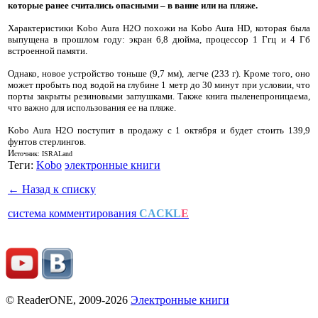
которые ранее считались опасными – в ванне или на пляже.
Характеристики Kobo Aura H2O похожи на Kobo Aura HD, которая была
выпущена в прошлом году: экран 6,8 дюйма, процессор 1 Ггц и 4 Гб
встроенной памяти.
Однако, новое устройство тоньше (9,7 мм), легче (233 г). Кроме того, оно
может пробыть под водой на глубине 1 метр до 30 минут при условии, что
порты закрыты резиновыми заглушками. Также книга пыленепроницаема,
что важно для использования ее на пляже.
Kobo Aura H2O поступит в продажу с 1 октября и будет стоить 139,9
фунтов стерлингов.
И
сточник: ISRALand
Теги:
Kobo
электронные книги
← Назад к списку
система комментирования
CACKL
E
© ReaderONE, 2009-2026
Электронные книги