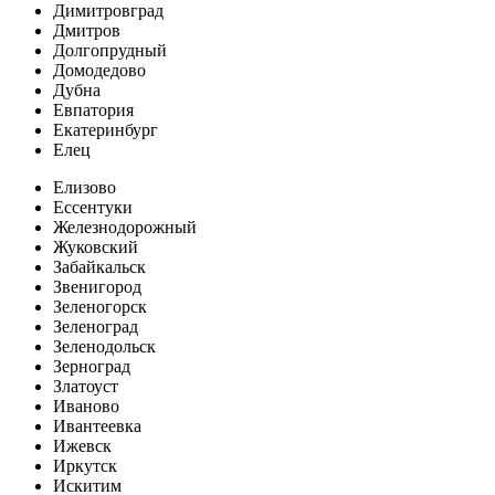
Димитровград
Дмитров
Долгопрудный
Домодедово
Дубна
Евпатория
Екатеринбург
Елец
Елизово
Ессентуки
Железнодорожный
Жуковский
Забайкальск
Звенигород
Зеленогорск
Зеленоград
Зеленодольск
Зерноград
Златоуст
Иваново
Ивантеевка
Ижевск
Иркутск
Искитим