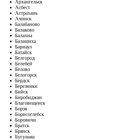
Архангельск
Асбест
Астрахань
Ачинск
Балабаново
Балаково
Балахна
Балашиха
Барнаул
Батайск
Белгород
Белебей
Белово
Белогорск
Бердск
Березники
Бийск
Биробиджан
Благовещенск
Борзя
Борисоглебск
Боровичи
Братск
Брянск
Бугульма