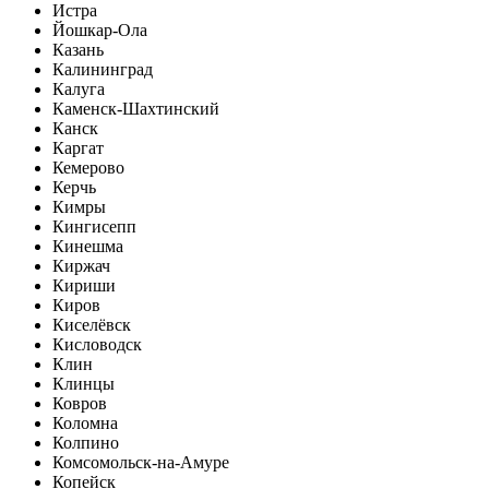
Истра
Йошкар-Ола
Казань
Калининград
Калуга
Каменск-Шахтинский
Канск
Каргат
Кемерово
Керчь
Кимры
Кингисепп
Кинешма
Киржач
Кириши
Киров
Киселёвск
Кисловодск
Клин
Клинцы
Ковров
Коломна
Колпино
Комсомольск-на-Амуре
Копейск