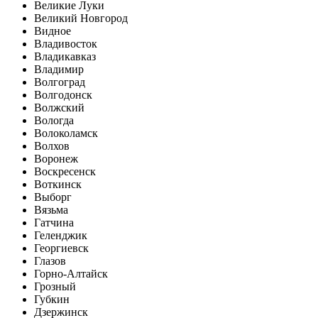
Великие Луки
Великий Новгород
Видное
Владивосток
Владикавказ
Владимир
Волгоград
Волгодонск
Волжский
Вологда
Волоколамск
Волхов
Воронеж
Воскресенск
Воткинск
Выборг
Вязьма
Гатчина
Геленджик
Георгиевск
Глазов
Горно-Алтайск
Грозный
Губкин
Дзержинск