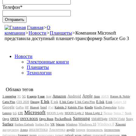
Телефон
*
Главная
>
О
компании
>
Новости
>
Планшеты
>
Компания Microsoft
представила доступный планшет-трансформер Surface Go 3
Новости
Электронные книги
Планшеты
Технологии
Облако тегов
Amazon
Android
Apple
1 сентября
3G
5G
8 марта
9 мая
Acer
Asus
ASUS
Barnes & Noble
E Ink
E ink
E-Ink
Carta Plus
CES 2020
Dasung
E Ink Carta
E Ink Carta Plus
E-ink
Galaxy S4
Google
Intel
GoPro
HP
Huawei
iPad
Kaleido 3
Kaleido Plus
Kindle
Kindle Paperwhite
Kobo
Microsoft
Nexus
Lenovo
LG
LTE
MOON Light
MOON Light 2
Moon Light 2
Nexus 7
Nook
Samsung
PocketBook
Sony
Onyx
ONYX
ONYX BOOX
Onyx Boox
SMARTlight
SNOW Field
Surface
Windows 8
Windows 10
Xiaomi
Surface Earbuds
Surface Pro
VR
Wacom
Windows
аналитика
Аналитика
аккумулятор
Алиса
апдейт
батарея
безопасность
беспилотник
библиотека
блокнот
видео
видеосъемка
гаджет
гибкий экран
гибрид
голосовой помощник
день