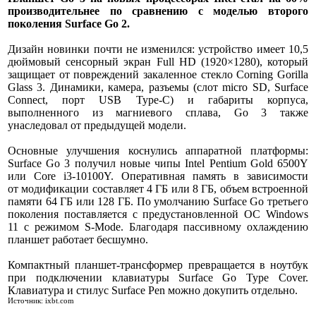
производительнее по сравнению с моделью второго
поколения Surface Go 2.
Дизайн новинки почти не изменился: устройство имеет 10,5
дюймовый сенсорный экран Full HD (1920×1280), который
защищает от повреждений закаленное стекло Corning Gorilla
Glass 3. Динамики, камера, разъемы (слот micro SD, Surface
Connect, порт USB Type-C) и габариты корпуса,
выполненного из магниевого сплава, Go 3 также
унаследовал от предыдущей модели.
Основные улучшения коснулись аппаратной платформы:
Surface Go 3 получил новые чипы Intel Pentium Gold 6500Y
или Core i3-10100Y. Оперативная память в зависимости
от модификации составляет 4 ГБ или 8 ГБ, объем встроенной
памяти 64 ГБ или 128 ГБ. По умолчанию Surface Go третьего
поколения поставляется с предустановленной ОС Windows
11 с режимом S-Mode. Благодаря пассивному охлаждению
планшет работает бесшумно.
Компактный планшет-трансформер превращается в ноутбук
при подключении клавиатуры Surface Go Type Cover.
Клавиатура и стилус Surface Pen можно докупить отдельно.
Источник: ixbt.com