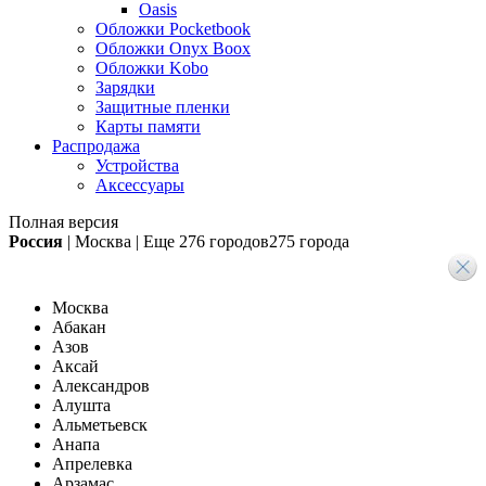
Oasis
Обложки Pocketbook
Обложки Onyx Boox
Обложки Kobo
Зарядки
Защитные пленки
Карты памяти
Распродажа
Устройства
Аксессуары
Полная версия
Россия
|
Москва
|
Еще
276 городов
275 города
Москва
Абакан
Азов
Аксай
Александров
Алушта
Альметьевск
Анапа
Апрелевка
Арзамас