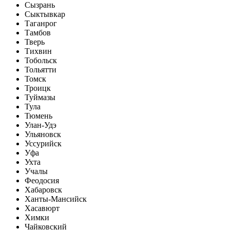
Сызрань
Сыктывкар
Таганрог
Тамбов
Тверь
Тихвин
Тобольск
Тольятти
Томск
Троицк
Туймазы
Тула
Тюмень
Улан-Удэ
Ульяновск
Уссурийск
Уфа
Ухта
Учалы
Феодосия
Хабаровск
Ханты-Мансийск
Хасавюрт
Химки
Чайковский