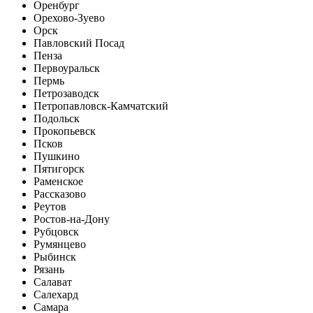
Оренбург
Орехово-Зуево
Орск
Павловский Посад
Пенза
Первоуральск
Пермь
Петрозаводск
Петропавловск-Камчатский
Подольск
Прокопьевск
Псков
Пушкино
Пятигорск
Раменское
Рассказово
Реутов
Ростов-на-Дону
Рубцовск
Румянцево
Рыбинск
Рязань
Салават
Салехард
Самара