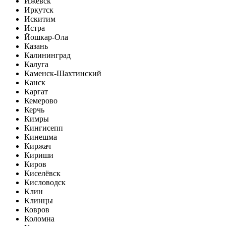
Ижевск
Иркутск
Искитим
Истра
Йошкар-Ола
Казань
Калининград
Калуга
Каменск-Шахтинский
Канск
Каргат
Кемерово
Керчь
Кимры
Кингисепп
Кинешма
Киржач
Кириши
Киров
Киселёвск
Кисловодск
Клин
Клинцы
Ковров
Коломна