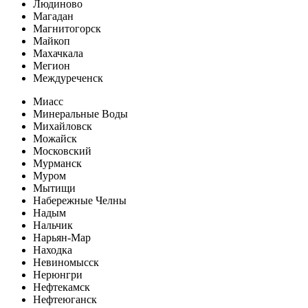
Людиново
Магадан
Магнитогорск
Майкоп
Махачкала
Мегион
Междуреченск
Миасс
Минеральные Воды
Михайловск
Можайск
Московский
Мурманск
Муром
Мытищи
Набережные Челны
Надым
Нальчик
Нарьян-Мар
Находка
Невиномысск
Нерюнгри
Нефтекамск
Нефтеюганск