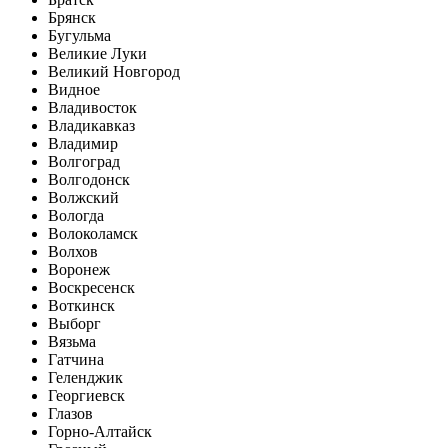
Брянск
Бугульма
Великие Луки
Великий Новгород
Видное
Владивосток
Владикавказ
Владимир
Волгоград
Волгодонск
Волжский
Вологда
Волоколамск
Волхов
Воронеж
Воскресенск
Воткинск
Выборг
Вязьма
Гатчина
Геленджик
Георгиевск
Глазов
Горно-Алтайск