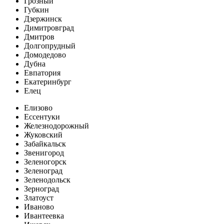
Грозный
Губкин
Дзержинск
Димитровград
Дмитров
Долгопрудный
Домодедово
Дубна
Евпатория
Екатеринбург
Елец
Елизово
Ессентуки
Железнодорожный
Жуковский
Забайкальск
Звенигород
Зеленогорск
Зеленоград
Зеленодольск
Зерноград
Златоуст
Иваново
Ивантеевка