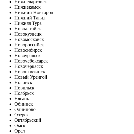
Нижневартовск
Нижнекамск
Нижний Новгород
Нижний Тагил
Нижняя Тура
Новоалтайск
Новокузнецк
Новомосковск
Новороссийск
Новосибирск
Новоуральск
Новочебоксарск
Новочеркасск
Новошахтинск
Новый Уренгой
Ногинск
Норильск
Ноябрьск
Нягань
Обнинск
Одинцово
Озерск
Октябрьский
Омск
Орел