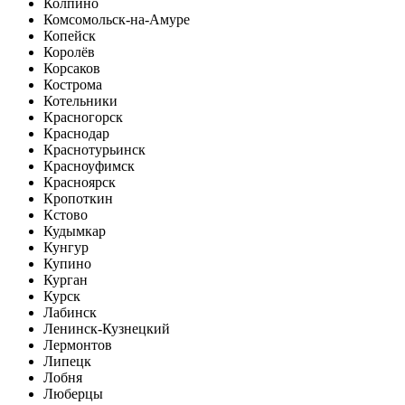
Колпино
Комсомольск-на-Амуре
Копейск
Королёв
Корсаков
Кострома
Котельники
Красногорск
Краснодар
Краснотурьинск
Красноуфимск
Красноярск
Кропоткин
Кстово
Кудымкар
Кунгур
Купино
Курган
Курск
Лабинск
Ленинск-Кузнецкий
Лермонтов
Липецк
Лобня
Люберцы