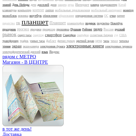
дисплей
Интернет
знаний
День Победы
дети
дрон
защита
игры
камера
квадрокоптер
Китай
контент
мобильные приложения
мобильный интернет
клавиатура
компьютер
лэптоп
монитор
моноблок
ноутбук
новинка
обновление
образование
операционная система
ОС
очки
патент
планшет
Планшет
пиратство
ПК
планшетофон
подарок
подсветка
Покетбук
прогноз
ридер
праздник
Россия
продажи
процессор
прошивка
Пушкин
Рейтинг
русский
рынок
смартфон
смарт-часы
смартпэд
Смартфон
сматрфон
солнечная батарея
суд
США
цена
фаблет
трансформер
трафик
умные часы
фитнес-трекер
цветной экран
часы
чехол
читалка
электронные книги
экран
чтение
экшн-камера
электронная бумага
электронные чернила
Яндекс
электрофоретический дисплей
язык
рядом с МЕТРО
Магазин - В ЦЕНТРЕ
в тот же день!
Доставка