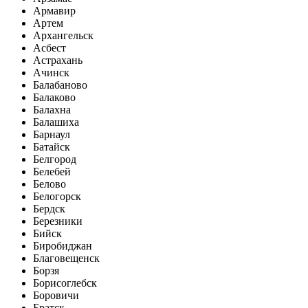
Армавир
Артем
Архангельск
Асбест
Астрахань
Ачинск
Балабаново
Балаково
Балахна
Балашиха
Барнаул
Батайск
Белгород
Белебей
Белово
Белогорск
Бердск
Березники
Бийск
Биробиджан
Благовещенск
Борзя
Борисоглебск
Боровичи
Братск