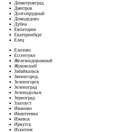
Димитровград
Дмитров
Долгопрудный
Домодедово
Дубна
Евпатория
Екатеринбург
Елец
Елизово
Ессентуки
Железнодорожный
Жуковский
Забайкальск
Звенигород
Зеленогорск
Зеленоград
Зеленодольск
Зерноград
Златоуст
Иваново
Ивантеевка
Ижевск
Иркутск
Искитим