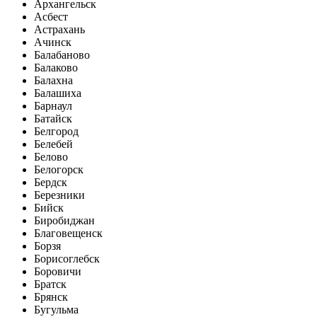
Архангельск
Асбест
Астрахань
Ачинск
Балабаново
Балаково
Балахна
Балашиха
Барнаул
Батайск
Белгород
Белебей
Белово
Белогорск
Бердск
Березники
Бийск
Биробиджан
Благовещенск
Борзя
Борисоглебск
Боровичи
Братск
Брянск
Бугульма