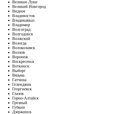
Великие Луки
Великий Новгород
Видное
Владивосток
Владикавказ
Владимир
Волгоград
Волгодонск
Волжский
Вологда
Волоколамск
Волхов
Воронеж
Воскресенск
Воткинск
Выборг
Вязьма
Гатчина
Геленджик
Георгиевск
Глазов
Горно-Алтайск
Грозный
Губкин
Дзержинск