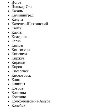
Истра
Йошкар-Ола
Казань
Калининград
Калуга
Каменск-Шахтинский
Канск
Каргат
Кемерово
Керчь
Кимры
Кингисепп
Кинешма
Киржач
Кириши
Киров
Киселёвск
Кисловодск
Клин
Клинцы
Ковров
Коломна
Колпино
Комсомольск-на-Амуре
Копейск