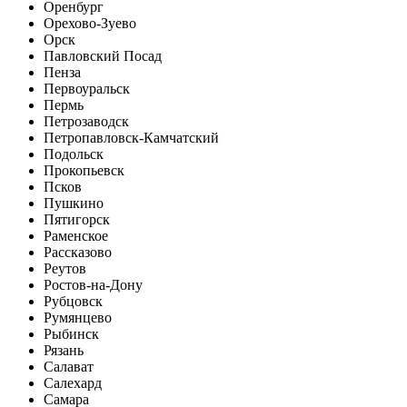
Оренбург
Орехово-Зуево
Орск
Павловский Посад
Пенза
Первоуральск
Пермь
Петрозаводск
Петропавловск-Камчатский
Подольск
Прокопьевск
Псков
Пушкино
Пятигорск
Раменское
Рассказово
Реутов
Ростов-на-Дону
Рубцовск
Румянцево
Рыбинск
Рязань
Салават
Салехард
Самара