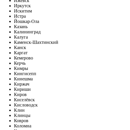
Ижевск
Иркутск
Искитим
Истра
Йошкар-Ола
Казань
Калининград
Калуга
Каменск-Шахтинский
Канск
Каргат
Кемерово
Керчь
Кимры
Кингисепп
Кинешма
Киржач
Кириши
Киров
Киселёвск
Кисловодск
Клин
Клинцы
Ковров
Коломна