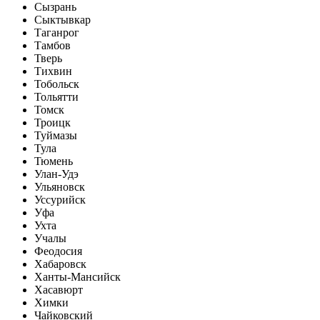
Сызрань
Сыктывкар
Таганрог
Тамбов
Тверь
Тихвин
Тобольск
Тольятти
Томск
Троицк
Туймазы
Тула
Тюмень
Улан-Удэ
Ульяновск
Уссурийск
Уфа
Ухта
Учалы
Феодосия
Хабаровск
Ханты-Мансийск
Хасавюрт
Химки
Чайковский