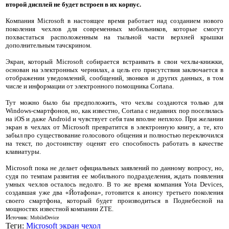
второй дисплей не будет встроен в их корпус.
Компания Microsoft в настоящее время работает над созданием нового
поколения чехлов для современных мобильников, которые смогут
похвастаться расположенным на тыльной части верхней крышки
дополнительным тачскрином.
Экран, который Microsoft собирается встраивать в свои чехлы-книжки,
основан на электронных чернилах, а цель его присутствия заключается в
отображении уведомлений, сообщений, звонков и других данных, в том
числе и информации от электронного помощника Cortana.
Тут можно было бы предположить, что чехлы создаются только для
Windows-смартфонов, но, как известно, Cortana с недавних пор поселилась
на iOS и даже Android и чувствует себя там вполне неплохо. При желании
экран в чехлах от Microsoft превратится в электронную книгу, а те, кто
забыл про существование голосового общения и полностью переключился
на текст, по достоинству оценят его способность работать в качестве
клавиатуры.
Microsoft пока не делает официальных заявлений по данному вопросу, но,
судя по темпам развития ее мобильного подразделения, ждать появления
умных чехлов осталось недолго. В то же время компания Yota Devices,
создавшая уже два «Йотафона», готовится к анонсу третьего поколения
своего смартфона, который будет производиться в Поднебесной на
мощностях известной компании ZTE.
И
сточник: MobileDevice
Теги:
Microsoft
экран
чехол