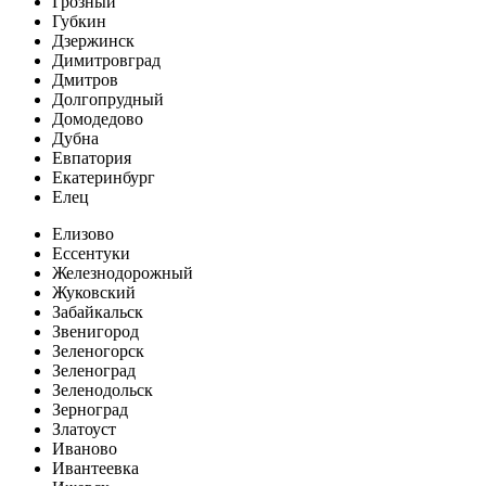
Грозный
Губкин
Дзержинск
Димитровград
Дмитров
Долгопрудный
Домодедово
Дубна
Евпатория
Екатеринбург
Елец
Елизово
Ессентуки
Железнодорожный
Жуковский
Забайкальск
Звенигород
Зеленогорск
Зеленоград
Зеленодольск
Зерноград
Златоуст
Иваново
Ивантеевка