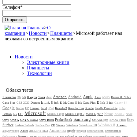
Телефон
*
Главная
>
О
компании
>
Новости
>
Планшеты
>
Microsoft работает над
чехлами со встроенным экраном
Новости
Электронные книги
Планшеты
Технологии
Облако тегов
Amazon
Android
Apple
1 сентября
3G
5G
8 марта
9 мая
Acer
Asus
ASUS
Barnes & Noble
E Ink
E ink
E-Ink
Carta Plus
CES 2020
Dasung
E Ink Carta
E Ink Carta Plus
E-ink
Galaxy S4
Google
Intel
GoPro
HP
Huawei
iPad
Kaleido 3
Kaleido Plus
Kindle
Kindle Paperwhite
Kobo
Microsoft
Nexus
Lenovo
LG
LTE
MOON Light
MOON Light 2
Moon Light 2
Nexus 7
Nook
Samsung
PocketBook
Sony
Onyx
ONYX
ONYX BOOX
Onyx Boox
SMARTlight
SNOW Field
Surface
Windows 8
Windows 10
Xiaomi
Surface Earbuds
Surface Pro
VR
Wacom
Windows
аналитика
Аналитика
аккумулятор
Алиса
апдейт
батарея
безопасность
беспилотник
библиотека
блокнот
видео
видеосъемка
гаджет
гибкий экран
гибрид
голосовой помощник
день