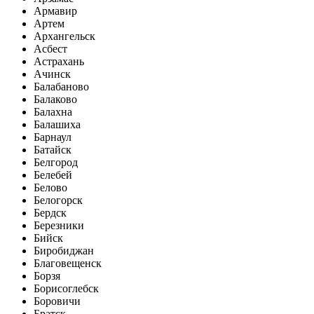
Армавир
Артем
Архангельск
Асбест
Астрахань
Ачинск
Балабаново
Балаково
Балахна
Балашиха
Барнаул
Батайск
Белгород
Белебей
Белово
Белогорск
Бердск
Березники
Бийск
Биробиджан
Благовещенск
Борзя
Борисоглебск
Боровичи
Братск