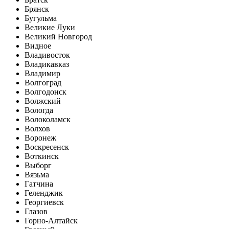
Брянск
Бугульма
Великие Луки
Великий Новгород
Видное
Владивосток
Владикавказ
Владимир
Волгоград
Волгодонск
Волжский
Вологда
Волоколамск
Волхов
Воронеж
Воскресенск
Воткинск
Выборг
Вязьма
Гатчина
Геленджик
Георгиевск
Глазов
Горно-Алтайск