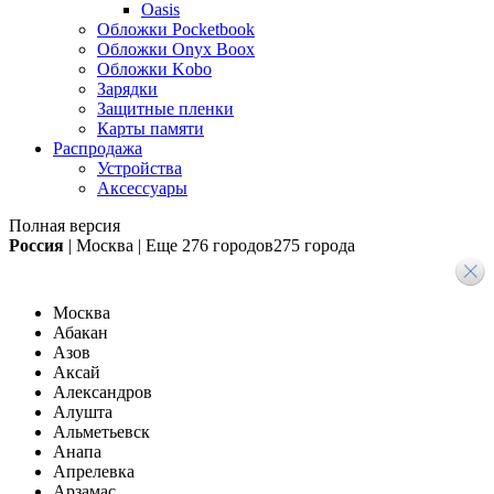
Oasis
Обложки Pocketbook
Обложки Onyx Boox
Обложки Kobo
Зарядки
Защитные пленки
Карты памяти
Распродажа
Устройства
Аксессуары
Полная версия
Россия
|
Москва
|
Еще
276 городов
275 города
Москва
Абакан
Азов
Аксай
Александров
Алушта
Альметьевск
Анапа
Апрелевка
Арзамас