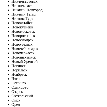
Нижневартовск
Нижнекамск
Нижний Новгород
Нижний Тагил
Нижняя Тура
Новоалтайск
Новокузнецк
Новомосковск
Новороссийск
Новосибирск
Новоуральск
Новочебоксарск
Новочеркасск
Новошахтинск
Новый Уренгой
Ногинск
Норильск
Ноябрьск
Нягань
Обнинск
Одинцово
Озерск
Октябрьский
Омск
Орел