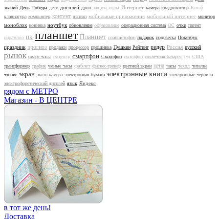
дисплей
Интернет
знаний
День Победы
дети
дрон
защита
игры
камера
квадрокоптер
Китай
контент
мобильные приложения
мобильный интернет
клавиатура
компьютер
лэптоп
монитор
моноблок
ноутбук
новинка
обновление
образование
операционная система
ОС
очки
патент
планшет
Планшет
пиратство
ПК
планшетофон
подарок
подсветка
Покетбук
прогноз
ридер
праздник
Россия
продажи
процессор
прошивка
Пушкин
Рейтинг
русский
рынок
смартфон
смарт-часы
смартпэд
Смартфон
сматрфон
солнечная батарея
суд
США
цена
фаблет
трансформер
трафик
умные часы
фитнес-трекер
цветной экран
часы
чехол
читалка
электронные книги
экран
чтение
экшн-камера
электронная бумага
электронные чернила
Яндекс
электрофоретический дисплей
язык
рядом с МЕТРО
Магазин - В ЦЕНТРЕ
в тот же день!
Доставка