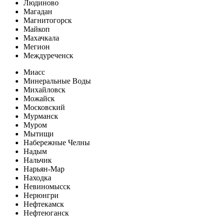
Людиново
Магадан
Магнитогорск
Майкоп
Махачкала
Мегион
Междуреченск
Миасс
Минеральные Воды
Михайловск
Можайск
Московский
Мурманск
Муром
Мытищи
Набережные Челны
Надым
Нальчик
Нарьян-Мар
Находка
Невиномысск
Нерюнгри
Нефтекамск
Нефтеюганск