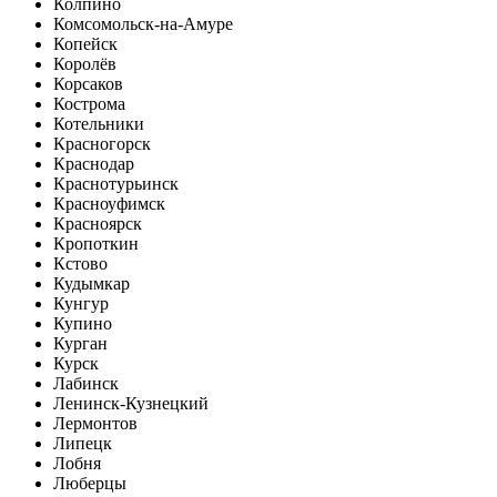
Колпино
Комсомольск-на-Амуре
Копейск
Королёв
Корсаков
Кострома
Котельники
Красногорск
Краснодар
Краснотурьинск
Красноуфимск
Красноярск
Кропоткин
Кстово
Кудымкар
Кунгур
Купино
Курган
Курск
Лабинск
Ленинск-Кузнецкий
Лермонтов
Липецк
Лобня
Люберцы