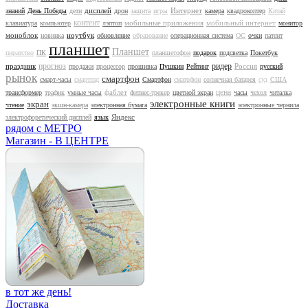
дисплей
Интернет
знаний
День Победы
дети
дрон
защита
игры
камера
квадрокоптер
Китай
контент
мобильные приложения
мобильный интернет
клавиатура
компьютер
лэптоп
монитор
моноблок
ноутбук
новинка
обновление
образование
операционная система
ОС
очки
патент
планшет
Планшет
пиратство
ПК
планшетофон
подарок
подсветка
Покетбук
прогноз
ридер
праздник
Россия
продажи
процессор
прошивка
Пушкин
Рейтинг
русский
рынок
смартфон
смарт-часы
смартпэд
Смартфон
сматрфон
солнечная батарея
суд
США
цена
фаблет
трансформер
трафик
умные часы
фитнес-трекер
цветной экран
часы
чехол
читалка
электронные книги
экран
чтение
экшн-камера
электронная бумага
электронные чернила
Яндекс
электрофоретический дисплей
язык
рядом с МЕТРО
Магазин - В ЦЕНТРЕ
в тот же день!
Доставка