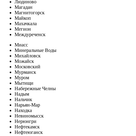
Людиново
Магадан
Магнитогорск
Майкоп
Махачкала
Мегион
Междуреченск
Миасс
Минеральные Воды
Михайловск
Можайск
Московский
Мурманск
Муром
Мытищи
Набережные Челны
Надым
Нальчик
Нарьян-Мар
Находка
Невиномысск
Нерюнгри
Нефтекамск
Нефтеюганск