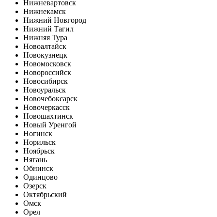
Нижневартовск
Нижнекамск
Нижний Новгород
Нижний Тагил
Нижняя Тура
Новоалтайск
Новокузнецк
Новомосковск
Новороссийск
Новосибирск
Новоуральск
Новочебоксарск
Новочеркасск
Новошахтинск
Новый Уренгой
Ногинск
Норильск
Ноябрьск
Нягань
Обнинск
Одинцово
Озерск
Октябрьский
Омск
Орел