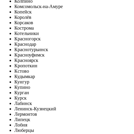
Колпино
Комсомольск-на-Амуре
Копейск
Королёв
Корсаков
Кострома
Котельники
Красногорск
Краснодар
Краснотурьинск
Красноуфимск
Красноярск
Кропоткин
Кстово
Кудымкар
Кунгур
Купино
Курган
Курск
Лабинск
Ленинск-Кузнецкий
Лермонтов
Липецк
Лобня
Люберцы