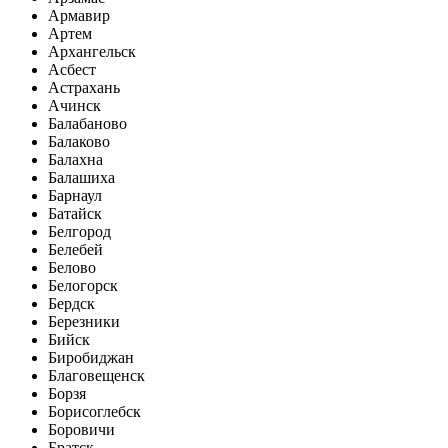
Армавир
Артем
Архангельск
Асбест
Астрахань
Ачинск
Балабаново
Балаково
Балахна
Балашиха
Барнаул
Батайск
Белгород
Белебей
Белово
Белогорск
Бердск
Березники
Бийск
Биробиджан
Благовещенск
Борзя
Борисоглебск
Боровичи
Братск