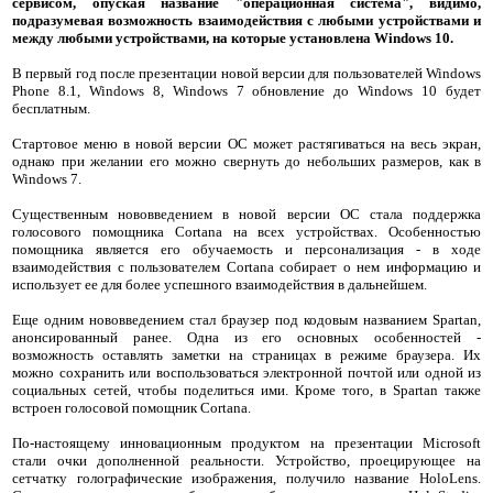
сервисом, опуская название "операционная система", видимо,
подразумевая возможность взаимодействия с любыми устройствами и
между любыми устройствами, на которые установлена Windows 10.
В первый год после презентации новой версии для пользователей Windows
Phone 8.1, Windows 8, Windows 7 обновление до Windows 10 будет
бесплатным.
Стартовое меню в новой версии ОС может растягиваться на весь экран,
однако при желании его можно свернуть до небольших размеров, как в
Windows 7.
Существенным нововведением в новой версии ОС стала поддержка
голосового помощника Cortana на всех устройствах. Особенностью
помощника является его обучаемость и персонализация - в ходе
взаимодействия с пользователем Cortana собирает о нем информацию и
использует ее для более успешного взаимодействия в дальнейшем.
Еще одним нововведением стал браузер под кодовым названием Spartan,
анонсированный ранее. Одна из его основных особенностей -
возможность оставлять заметки на страницах в режиме браузера. Их
можно сохранить или воспользоваться электронной почтой или одной из
социальных сетей, чтобы поделиться ими. Кроме того, в Spartan также
встроен голосовой помощник Cortana.
По-настоящему инновационным продуктом на презентации Microsoft
стали очки дополненной реальности. Устройство, проецирующее на
сетчатку голографические изображения, получило название HoloLens.