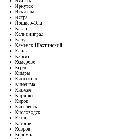
Ижевск
Иркутск
Искитим
Истра
Йошкар-Ола
Казань
Калининград
Калуга
Каменск-Шахтинский
Канск
Каргат
Кемерово
Керчь
Кимры
Кингисепп
Кинешма
Киржач
Кириши
Киров
Киселёвск
Кисловодск
Клин
Клинцы
Ковров
Коломна