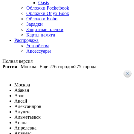
Oasis
Обложки Pocketbook
Обложки Onyx Boox
Обложки Kobo
Зарядки
Защитные пленки
Карты памяти
Распродажа
Устройства
Аксессуары
Полная версия
Россия
|
Москва
|
Еще
276 городов
275 города
Москва
Абакан
Азов
Аксай
Александров
Алушта
Альметьевск
Анапа
Апрелевка
Арзамас