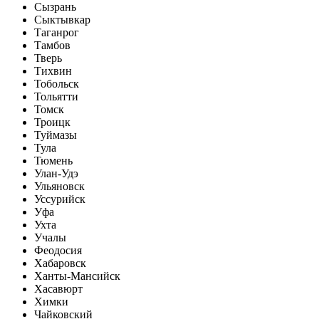
Сызрань
Сыктывкар
Таганрог
Тамбов
Тверь
Тихвин
Тобольск
Тольятти
Томск
Троицк
Туймазы
Тула
Тюмень
Улан-Удэ
Ульяновск
Уссурийск
Уфа
Ухта
Учалы
Феодосия
Хабаровск
Ханты-Мансийск
Хасавюрт
Химки
Чайковский