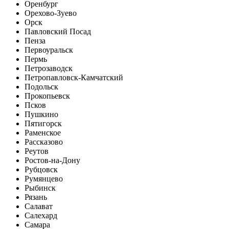
Оренбург
Орехово-Зуево
Орск
Павловский Посад
Пенза
Первоуральск
Пермь
Петрозаводск
Петропавловск-Камчатский
Подольск
Прокопьевск
Псков
Пушкино
Пятигорск
Раменское
Рассказово
Реутов
Ростов-на-Дону
Рубцовск
Румянцево
Рыбинск
Рязань
Салават
Салехард
Самара