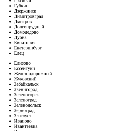
Грозный
Губкин
Дзержинск
Димитровград
Дмитров
Долгопрудный
Домодедово
Дубна
Евпатория
Екатеринбург
Елец
Елизово
Ессентуки
Железнодорожный
Жуковский
Забайкальск
Звенигород
Зеленогорск
Зеленоград
Зеленодольск
Зерноград
Златоуст
Иваново
Ивантеевка