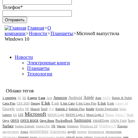
Телефон
*
Главная
>
О
компании
>
Новости
>
Планшеты
>
Microsoft выпустила
Windows 10
Новости
Электронные книги
Планшеты
Технологии
Облако тегов
Amazon
Android
Apple
1 сентября
3G
5G
8 марта
9 мая
Acer
Asus
ASUS
Barnes & Noble
E Ink
E ink
E-Ink
Carta Plus
CES 2020
Dasung
E Ink Carta
E Ink Carta Plus
E-ink
Galaxy S4
Google
Intel
GoPro
HP
Huawei
iPad
Kaleido 3
Kaleido Plus
Kindle
Kindle Paperwhite
Kobo
Microsoft
Nexus
Lenovo
LG
LTE
MOON Light
MOON Light 2
Moon Light 2
Nexus 7
Nook
Samsung
PocketBook
Sony
Onyx
ONYX
ONYX BOOX
Onyx Boox
SMARTlight
SNOW Field
Surface
Windows 8
Windows 10
Xiaomi
Surface Earbuds
Surface Pro
VR
Wacom
Windows
аналитика
Аналитика
аккумулятор
Алиса
апдейт
батарея
безопасность
беспилотник
библиотека
блокнот
видео
видеосъемка
гаджет
гибкий экран
гибрид
голосовой помощник
день