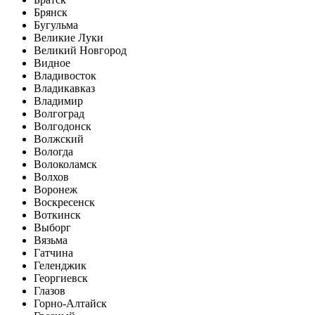
Брянск
Бугульма
Великие Луки
Великий Новгород
Видное
Владивосток
Владикавказ
Владимир
Волгоград
Волгодонск
Волжский
Вологда
Волоколамск
Волхов
Воронеж
Воскресенск
Воткинск
Выборг
Вязьма
Гатчина
Геленджик
Георгиевск
Глазов
Горно-Алтайск