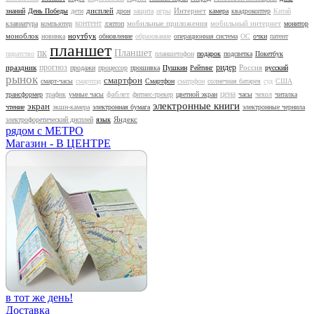
дисплей
Интернет
знаний
День Победы
дети
дрон
защита
игры
камера
квадрокоптер
Китай
контент
мобильные приложения
мобильный интернет
клавиатура
компьютер
лэптоп
монитор
моноблок
ноутбук
новинка
обновление
образование
операционная система
ОС
очки
патент
планшет
Планшет
пиратство
ПК
планшетофон
подарок
подсветка
Покетбук
прогноз
ридер
праздник
Россия
продажи
процессор
прошивка
Пушкин
Рейтинг
русский
рынок
смартфон
смарт-часы
смартпэд
Смартфон
сматрфон
солнечная батарея
суд
США
цена
фаблет
трансформер
трафик
умные часы
фитнес-трекер
цветной экран
часы
чехол
читалка
электронные книги
экран
чтение
экшн-камера
электронная бумага
электронные чернила
Яндекс
электрофоретический дисплей
язык
рядом с МЕТРО
Магазин - В ЦЕНТРЕ
в тот же день!
Доставка