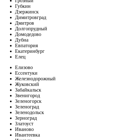
Грозный
Губкин
Дзержинск
Димитровград
Дмитров
Долгопрудный
Домодедово
Дубна
Евпатория
Екатеринбург
Елец
Елизово
Ессентуки
Железнодорожный
Жуковский
Забайкальск
Звенигород
Зеленогорск
Зеленоград
Зеленодольск
Зерноград
Златоуст
Иваново
Ивантеевка