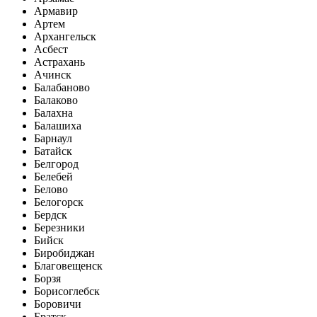
Армавир
Артем
Архангельск
Асбест
Астрахань
Ачинск
Балабаново
Балаково
Балахна
Балашиха
Барнаул
Батайск
Белгород
Белебей
Белово
Белогорск
Бердск
Березники
Бийск
Биробиджан
Благовещенск
Борзя
Борисоглебск
Боровичи
Братск