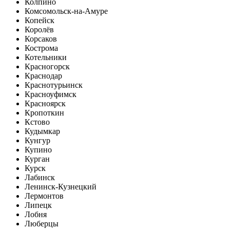
Колпино
Комсомольск-на-Амуре
Копейск
Королёв
Корсаков
Кострома
Котельники
Красногорск
Краснодар
Краснотурьинск
Красноуфимск
Красноярск
Кропоткин
Кстово
Кудымкар
Кунгур
Купино
Курган
Курск
Лабинск
Ленинск-Кузнецкий
Лермонтов
Липецк
Лобня
Люберцы