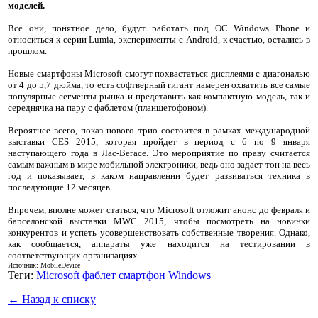
моделей.
Все они, понятное дело, будут работать под ОС Windows Phone и
относиться к серии Lumia, эксперименты с Android, к счастью, остались в
прошлом.
Новые смартфоны Microsoft смогут похвастаться дисплеями с диагональю
от 4 до 5,7 дюйма, то есть софтверный гигант намерен охватить все самые
популярные сегменты рынка и представить как компактную модель, так и
середнячка на пару с фаблетом (планшетофоном).
Вероятнее всего, показ нового трио состоится в рамках международной
выставки CES 2015, которая пройдет в период с 6 по 9 января
наступающего года в Лас-Вегасе. Это мероприятие по праву считается
самым важным в мире мобильной электроники, ведь оно задает тон на весь
год и показывает, в каком направлении будет развиваться техника в
последующие 12 месяцев.
Впрочем, вполне может статься, что Microsoft отложит анонс до февраля и
барселонской выставки MWC 2015, чтобы посмотреть на новинки
конкурентов и успеть усовершенствовать собственные творения. Однако,
как сообщается, аппараты уже находится на тестировании в
соответствующих организациях.
Источник: MobileDevice
Теги:
Microsoft
фаблет
смартфон
Windows
← Назад к списку