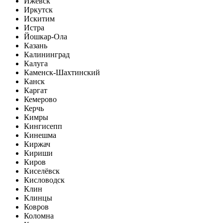
Ижевск
Иркутск
Искитим
Истра
Йошкар-Ола
Казань
Калининград
Калуга
Каменск-Шахтинский
Канск
Каргат
Кемерово
Керчь
Кимры
Кингисепп
Кинешма
Киржач
Кириши
Киров
Киселёвск
Кисловодск
Клин
Клинцы
Ковров
Коломна