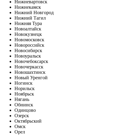
Нижневартовск
Нижнекамск
Нижний Новгород
Нижний Тагил
Нижняя Тура
Новоалтайск
Новокузнецк
Новомосковск
Новороссийск
Новосибирск
Новоуральск
Новочебоксарск
Новочеркасск
Новошахтинск
Новый Уренгой
Ногинск
Норильск
Ноябрьск
Нягань
Обнинск
Одинцово
Озерск
Октябрьский
Омск
Орел