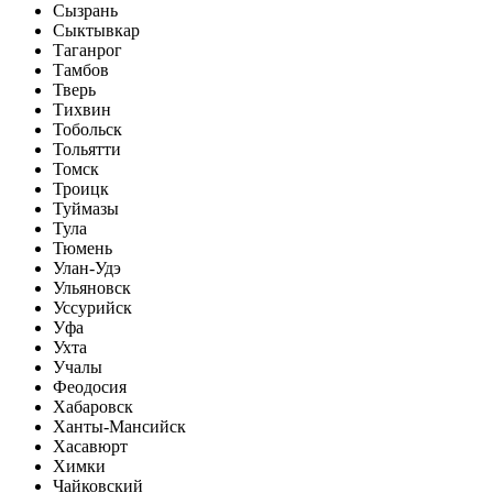
Сызрань
Сыктывкар
Таганрог
Тамбов
Тверь
Тихвин
Тобольск
Тольятти
Томск
Троицк
Туймазы
Тула
Тюмень
Улан-Удэ
Ульяновск
Уссурийск
Уфа
Ухта
Учалы
Феодосия
Хабаровск
Ханты-Мансийск
Хасавюрт
Химки
Чайковский