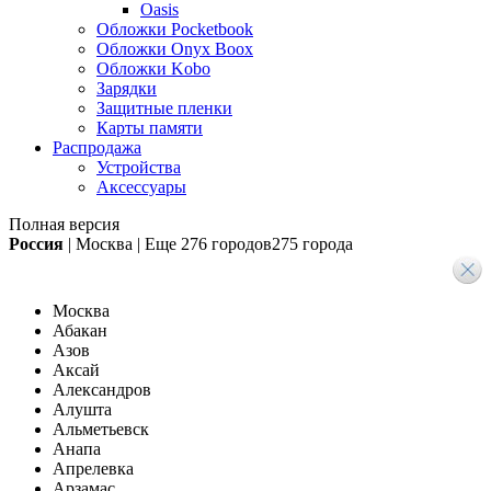
Oasis
Обложки Pocketbook
Обложки Onyx Boox
Обложки Kobo
Зарядки
Защитные пленки
Карты памяти
Распродажа
Устройства
Аксессуары
Полная версия
Россия
|
Москва
|
Еще
276 городов
275 города
Москва
Абакан
Азов
Аксай
Александров
Алушта
Альметьевск
Анапа
Апрелевка
Арзамас