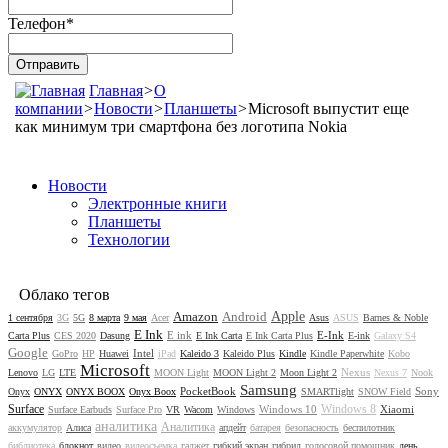
Телефон
*
Главная
>
О
компании
>
Новости
>
Планшеты
>
Microsoft выпустит еще
как минимум три смартфона без логотипа Nokia
Новости
Электронные книги
Планшеты
Технологии
Облако тегов
Amazon
Android
Apple
1 сентября
3G
5G
8 марта
9 мая
Acer
Asus
ASUS
Barnes & Noble
E Ink
E ink
E-Ink
Carta Plus
CES 2020
Dasung
E Ink Carta
E Ink Carta Plus
E-ink
Galaxy S4
Google
Intel
GoPro
HP
Huawei
iPad
Kaleido 3
Kaleido Plus
Kindle
Kindle Paperwhite
Kobo
Microsoft
Nexus
Lenovo
LG
LTE
MOON Light
MOON Light 2
Moon Light 2
Nexus 7
Nook
Samsung
PocketBook
Sony
Onyx
ONYX
ONYX BOOX
Onyx Boox
SMARTlight
SNOW Field
Surface
Windows 8
Windows 10
Xiaomi
Surface Earbuds
Surface Pro
VR
Wacom
Windows
аналитика
Аналитика
аккумулятор
Алиса
апдейт
батарея
безопасность
беспилотник
библиотека
блокнот
видео
видеосъемка
гаджет
гибкий экран
гибрид
голосовой помощник
день