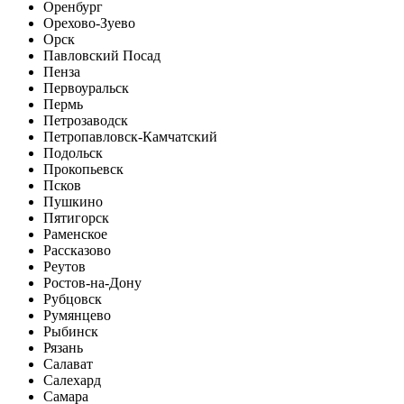
Оренбург
Орехово-Зуево
Орск
Павловский Посад
Пенза
Первоуральск
Пермь
Петрозаводск
Петропавловск-Камчатский
Подольск
Прокопьевск
Псков
Пушкино
Пятигорск
Раменское
Рассказово
Реутов
Ростов-на-Дону
Рубцовск
Румянцево
Рыбинск
Рязань
Салават
Салехард
Самара