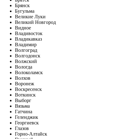
Брянск
Бугульма
Великие Луки
Великий Новгород
Видное
Владивосток
Владикавказ
Владимир
Волгоград
Волгодонск
Волжский
Вологда
Волоколамск
Волхов
Воронеж
Воскресенск
Воткинск
Выборг
Вязьма
Гатчина
Геленджик
Георгиевск
Глазов
Горно-Алтайск