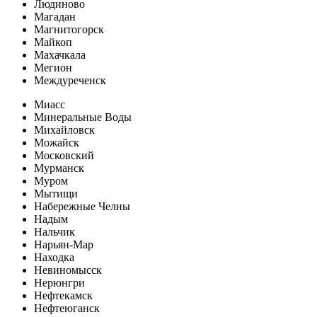
Людиново
Магадан
Магнитогорск
Майкоп
Махачкала
Мегион
Междуреченск
Миасс
Минеральные Воды
Михайловск
Можайск
Московский
Мурманск
Муром
Мытищи
Набережные Челны
Надым
Нальчик
Нарьян-Мар
Находка
Невиномысск
Нерюнгри
Нефтекамск
Нефтеюганск