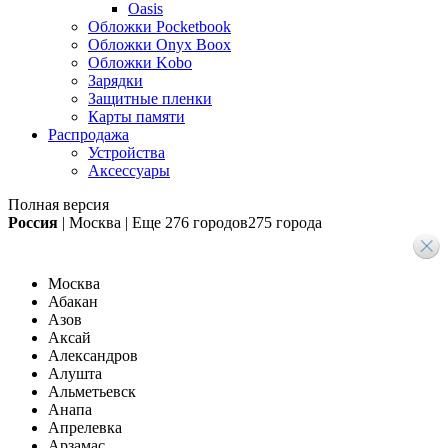
Oasis
Обложки Pocketbook
Обложки Onyx Boox
Обложки Kobo
Зарядки
Защитные пленки
Карты памяти
Распродажа
Устройства
Аксессуары
Полная версия
Россия
|
Москва
|
Еще
276 городов
275 города
Москва
Абакан
Азов
Аксай
Александров
Алушта
Альметьевск
Анапа
Апрелевка
Арзамас