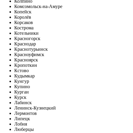
Колпино
Комсомольск-на-Амуре
Копейск
Королёв
Корсаков
Кострома
Котельники
Красногорск
Краснодар
Краснотурьинск
Красноуфимск
Красноярск
Кропоткин
Кстово
Кудымкар
Кунгур
Купино
Курган
Курск
Лабинск
Ленинск-Кузнецкий
Лермонтов
Липецк
Лобня
Люберцы