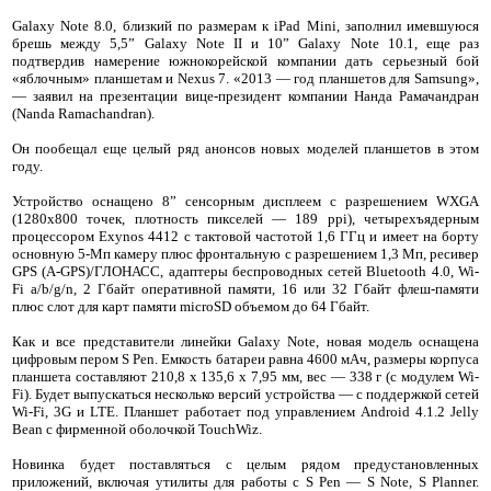
Galaxy Note 8.0, близкий по размерам к iPad Mini, заполнил имевшуюся
брешь между 5,5” Galaxy Note II и 10” Galaxy Note 10.1, еще раз
подтвердив намерение южнокорейской компании дать серьезный бой
«яблочным» планшетам и Nexus 7. «2013 — год планшетов для Samsung»,
— заявил на презентации вице-президент компании Нанда Рамачандран
(Nanda Ramachandran).
Он пообещал еще целый ряд анонсов новых моделей планшетов в этом
году.
Устройство оснащено 8” сенсорным дисплеем с разрешением WXGA
(1280х800 точек, плотность пикселей — 189 ppi), четырехъядерным
процессором Exynos 4412 с тактовой частотой 1,6 ГГц и имеет на борту
основную 5-Мп камеру плюс фронтальную с разрешением 1,3 Мп, ресивер
GPS (A-GPS)/ГЛОНАСС, адаптеры беспроводных сетей Bluetooth 4.0, Wi-
Fi a/b/g/n, 2 Гбайт оперативной памяти, 16 или 32 Гбайт флеш-памяти
плюс слот для карт памяти microSD объемом до 64 Гбайт.
Как и все представители линейки Galaxy Note, новая модель оснащена
цифровым пером S Pen. Емкость батареи равна 4600 мАч, размеры корпуса
планшета составляют 210,8 x 135,6 x 7,95 мм, вес — 338 г (с модулем Wi-
Fi). Будет выпускаться несколько версий устройства — с поддержкой сетей
Wi-Fi, 3G и LTE. Планшет работает под управлением Android 4.1.2 Jelly
Bean с фирменной оболочкой TouchWiz.
Новинка будет поставляться с целым рядом предустановленных
приложений, включая утилиты для работы с S Pen — S Note, S Planner.