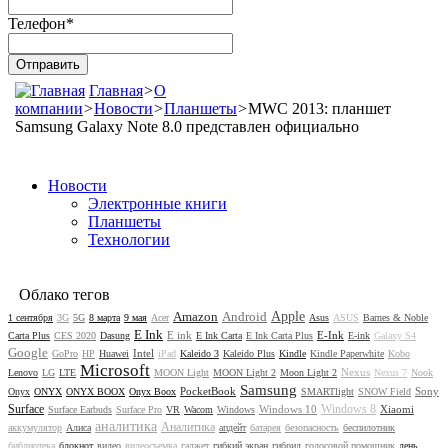
Телефон
*
Главная
>
О
компании
>
Новости
>
Планшеты
>
MWC 2013: планшет
Samsung Galaxy Note 8.0 представлен официально
Новости
Электронные книги
Планшеты
Технологии
Облако тегов
Amazon
Android
Apple
1 сентября
3G
5G
8 марта
9 мая
Acer
Asus
ASUS
Barnes & Noble
E Ink
E ink
E-Ink
Carta Plus
CES 2020
Dasung
E Ink Carta
E Ink Carta Plus
E-ink
Galaxy S4
Google
Intel
GoPro
HP
Huawei
iPad
Kaleido 3
Kaleido Plus
Kindle
Kindle Paperwhite
Kobo
Microsoft
Nexus
Lenovo
LG
LTE
MOON Light
MOON Light 2
Moon Light 2
Nexus 7
Nook
Samsung
PocketBook
Sony
Onyx
ONYX
ONYX BOOX
Onyx Boox
SMARTlight
SNOW Field
Surface
Windows 8
Windows 10
Xiaomi
Surface Earbuds
Surface Pro
VR
Wacom
Windows
аналитика
Аналитика
аккумулятор
Алиса
апдейт
батарея
безопасность
беспилотник
библиотека
блокнот
видео
видеосъемка
гаджет
гибкий экран
гибрид
голосовой помощник
день