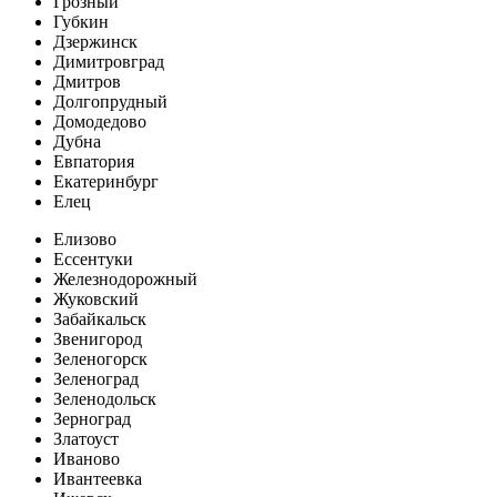
Грозный
Губкин
Дзержинск
Димитровград
Дмитров
Долгопрудный
Домодедово
Дубна
Евпатория
Екатеринбург
Елец
Елизово
Ессентуки
Железнодорожный
Жуковский
Забайкальск
Звенигород
Зеленогорск
Зеленоград
Зеленодольск
Зерноград
Златоуст
Иваново
Ивантеевка