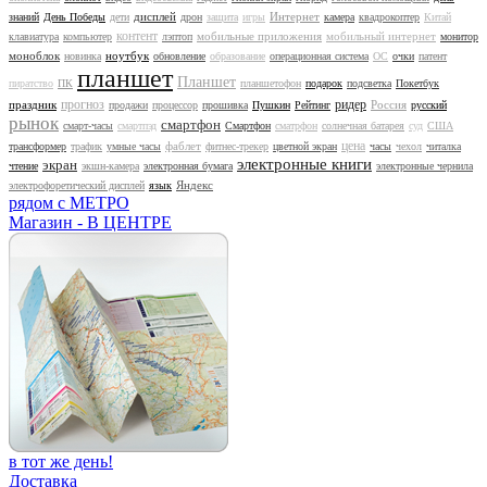
дисплей
Интернет
знаний
День Победы
дети
дрон
защита
игры
камера
квадрокоптер
Китай
контент
мобильные приложения
мобильный интернет
клавиатура
компьютер
лэптоп
монитор
моноблок
ноутбук
новинка
обновление
образование
операционная система
ОС
очки
патент
планшет
Планшет
пиратство
ПК
планшетофон
подарок
подсветка
Покетбук
прогноз
ридер
праздник
Россия
продажи
процессор
прошивка
Пушкин
Рейтинг
русский
рынок
смартфон
смарт-часы
смартпэд
Смартфон
сматрфон
солнечная батарея
суд
США
цена
фаблет
трансформер
трафик
умные часы
фитнес-трекер
цветной экран
часы
чехол
читалка
электронные книги
экран
чтение
экшн-камера
электронная бумага
электронные чернила
Яндекс
электрофоретический дисплей
язык
рядом с МЕТРО
Магазин - В ЦЕНТРЕ
в тот же день!
Доставка