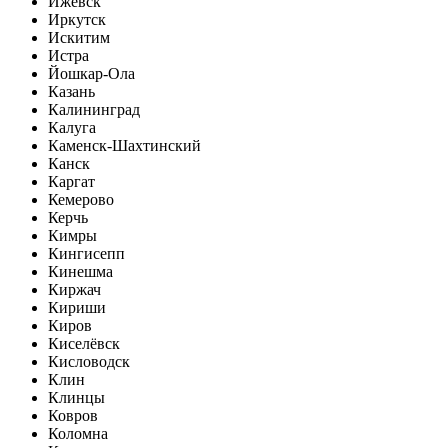
Ижевск
Иркутск
Искитим
Истра
Йошкар-Ола
Казань
Калининград
Калуга
Каменск-Шахтинский
Канск
Каргат
Кемерово
Керчь
Кимры
Кингисепп
Кинешма
Киржач
Кириши
Киров
Киселёвск
Кисловодск
Клин
Клинцы
Ковров
Коломна