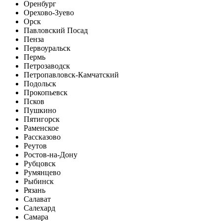
Оренбург
Орехово-Зуево
Орск
Павловский Посад
Пенза
Первоуральск
Пермь
Петрозаводск
Петропавловск-Камчатский
Подольск
Прокопьевск
Псков
Пушкино
Пятигорск
Раменское
Рассказово
Реутов
Ростов-на-Дону
Рубцовск
Румянцево
Рыбинск
Рязань
Салават
Салехард
Самара