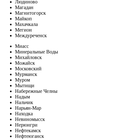
Людиново
Магадан
Магнитогорск
Майкоп
Махачкала
Мегион
Междуреченск
Миасс
Минеральные Воды
Михайловск
Можайск
Московский
Мурманск
Муром
Мытищи
Набережные Челны
Надым
Нальчик
Нарьян-Мар
Находка
Невиномысск
Нерюнгри
Нефтекамск
Нефтеюганск