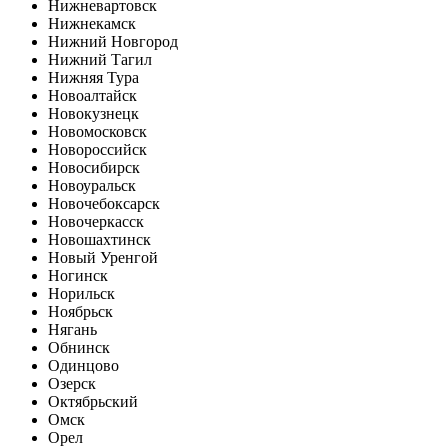
Нижневартовск
Нижнекамск
Нижний Новгород
Нижний Тагил
Нижняя Тура
Новоалтайск
Новокузнецк
Новомосковск
Новороссийск
Новосибирск
Новоуральск
Новочебоксарск
Новочеркасск
Новошахтинск
Новый Уренгой
Ногинск
Норильск
Ноябрьск
Нягань
Обнинск
Одинцово
Озерск
Октябрьский
Омск
Орел