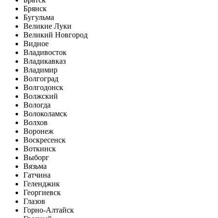
Брянск
Бугульма
Великие Луки
Великий Новгород
Видное
Владивосток
Владикавказ
Владимир
Волгоград
Волгодонск
Волжский
Вологда
Волоколамск
Волхов
Воронеж
Воскресенск
Воткинск
Выборг
Вязьма
Гатчина
Геленджик
Георгиевск
Глазов
Горно-Алтайск