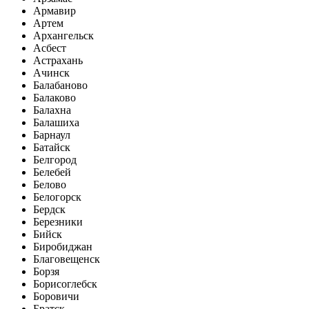
Армавир
Артем
Архангельск
Асбест
Астрахань
Ачинск
Балабаново
Балаково
Балахна
Балашиха
Барнаул
Батайск
Белгород
Белебей
Белово
Белогорск
Бердск
Березники
Бийск
Биробиджан
Благовещенск
Борзя
Борисоглебск
Боровичи
Братск