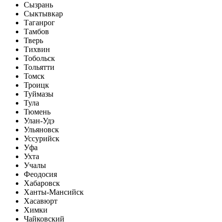
Сызрань
Сыктывкар
Таганрог
Тамбов
Тверь
Тихвин
Тобольск
Тольятти
Томск
Троицк
Туймазы
Тула
Тюмень
Улан-Удэ
Ульяновск
Уссурийск
Уфа
Ухта
Учалы
Феодосия
Хабаровск
Ханты-Мансийск
Хасавюрт
Химки
Чайковский