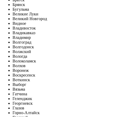
Брянск
Бугульма
Великие Луки
Великий Новгород
Видное
Владивосток
Владикавказ
Владимир
Волгоград
Волгодонск
Волжский
Вологда
Волоколамск
Волхов
Воронеж
Воскресенск
Воткинск
Выборг
Вязьма
Гатчина
Геленджик
Георгиевск
Глазов
Горно-Алтайск