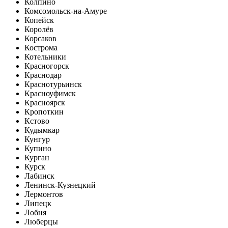
Колпино
Комсомольск-на-Амуре
Копейск
Королёв
Корсаков
Кострома
Котельники
Красногорск
Краснодар
Краснотурьинск
Красноуфимск
Красноярск
Кропоткин
Кстово
Кудымкар
Кунгур
Купино
Курган
Курск
Лабинск
Ленинск-Кузнецкий
Лермонтов
Липецк
Лобня
Люберцы