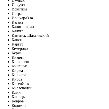
Ижевск
Иркутск
Искитим
Истра
Йошкар-Ола
Казань
Калининград
Калуга
Каменск-Шахтинский
Канск
Каргат
Кемерово
Керчь
Кимры
Кингисепп
Кинешма
Киржач
Кириши
Киров
Киселёвск
Кисловодск
Клин
Клинцы
Ковров
Коломна