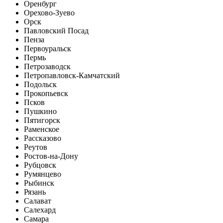
Оренбург
Орехово-Зуево
Орск
Павловский Посад
Пенза
Первоуральск
Пермь
Петрозаводск
Петропавловск-Камчатский
Подольск
Прокопьевск
Псков
Пушкино
Пятигорск
Раменское
Рассказово
Реутов
Ростов-на-Дону
Рубцовск
Румянцево
Рыбинск
Рязань
Салават
Салехард
Самара