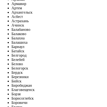
Армавир
Артем
Архангельск
Асбест
Астрахань
Ачинск
Балабаново
Балаково
Балахна
Балашиха
Барнаул
Батайск
Белгород
Белебей
Белово
Белогорск
Бердск
Березники
Бийск
Биробиджан
Благовещенск
Борзя
Борисоглебск
Боровичи
Братск