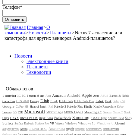
Телефон
*
Главная
>
О
компании
>
Новости
>
Планшеты
>
Nexus 7 - спасение или
катастрофа для других вендоров Android-планшетов?
Новости
Электронные книги
Планшеты
Технологии
Облако тегов
Amazon
Android
Apple
1 сентября
3G
5G
8 марта
9 мая
Acer
Asus
ASUS
Barnes & Noble
E Ink
E ink
E-Ink
Carta Plus
CES 2020
Dasung
E Ink Carta
E Ink Carta Plus
E-ink
Galaxy S4
Google
Intel
GoPro
HP
Huawei
iPad
Kaleido 3
Kaleido Plus
Kindle
Kindle Paperwhite
Kobo
Microsoft
Nexus
Lenovo
LG
LTE
MOON Light
MOON Light 2
Moon Light 2
Nexus 7
Nook
Samsung
PocketBook
Sony
Onyx
ONYX
ONYX BOOX
Onyx Boox
SMARTlight
SNOW Field
Surface
Windows 8
Windows 10
Xiaomi
Surface Earbuds
Surface Pro
VR
Wacom
Windows
аналитика
Аналитика
аккумулятор
Алиса
апдейт
батарея
безопасность
беспилотник
библиотека
блокнот
видео
видеосъемка
гаджет
гибкий экран
гибрид
голосовой помощник
день