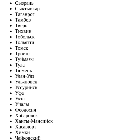
Сызрань
Сыктывкар
Таганрог
Тамбов
Тверь
Тихвин
Тобольск
Тольятти
Томск
Троицк
Туймазы
Тула
Тюмень
Улан-Удэ
Ульяновск
Уссурийск
Уфа
Ухта
Учалы
Феодосия
Хабаровск
Ханты-Мансийск
Хасавюрт
Химки
Чайковский