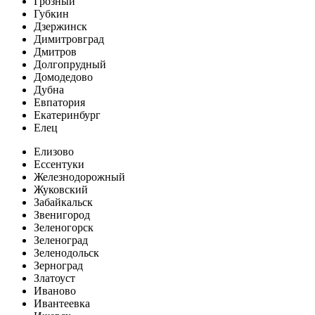
Грозный
Губкин
Дзержинск
Димитровград
Дмитров
Долгопрудный
Домодедово
Дубна
Евпатория
Екатеринбург
Елец
Елизово
Ессентуки
Железнодорожный
Жуковский
Забайкальск
Звенигород
Зеленогорск
Зеленоград
Зеленодольск
Зерноград
Златоуст
Иваново
Ивантеевка