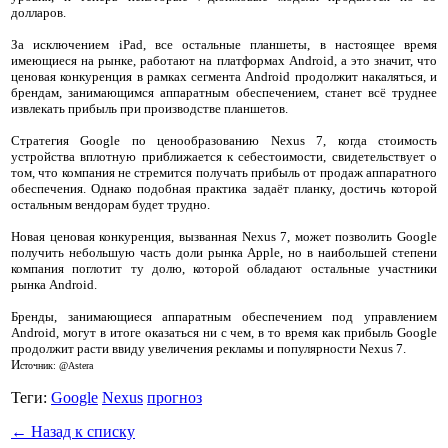
долларов.
За исключением iPad, все остальные планшеты, в настоящее время
имеющиеся на рынке, работают на платформах Android, а это значит, что
ценовая конкуренция в рамках сегмента Android продолжит накаляться, и
брендам, занимающимся аппаратным обеспечением, станет всё труднее
извлекать прибыль при производстве планшетов.
Стратегия Google по ценообразованию Nexus 7, когда стоимость
устройства вплотную приближается к себестоимости, свидетельствует о
том, что компания не стремится получать прибыль от продаж аппаратного
обеспечения. Однако подобная практика задаёт планку, достичь которой
остальным вендорам будет трудно.
Новая ценовая конкуренция, вызванная Nexus 7, может позволить Google
получить небольшую часть доли рынка Apple, но в наибольшей степени
компания поглотит ту долю, которой обладают остальные участники
рынка Android.
Бренды, занимающиеся аппаратным обеспечением под управлением
Android, могут в итоге оказаться ни с чем, в то время как прибыль Google
продолжит расти ввиду увеличения рекламы и популярности Nexus 7.
И
сточник: @Astera
Теги:
Google
Nexus
прогноз
← Назад к списку