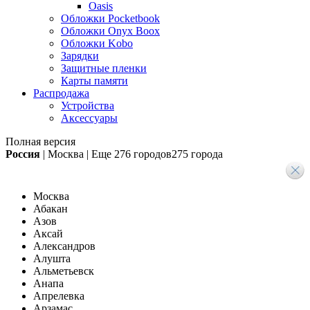
Oasis
Обложки Pocketbook
Обложки Onyx Boox
Обложки Kobo
Зарядки
Защитные пленки
Карты памяти
Распродажа
Устройства
Аксессуары
Полная версия
Россия
|
Москва
|
Еще
276 городов
275 города
Москва
Абакан
Азов
Аксай
Александров
Алушта
Альметьевск
Анапа
Апрелевка
Арзамас