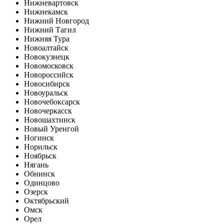
Нижневартовск
Нижнекамск
Нижний Новгород
Нижний Тагил
Нижняя Тура
Новоалтайск
Новокузнецк
Новомосковск
Новороссийск
Новосибирск
Новоуральск
Новочебоксарск
Новочеркасск
Новошахтинск
Новый Уренгой
Ногинск
Норильск
Ноябрьск
Нягань
Обнинск
Одинцово
Озерск
Октябрьский
Омск
Орел