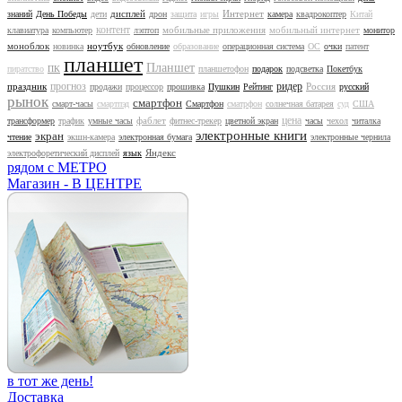
дисплей
Интернет
знаний
День Победы
дети
дрон
защита
игры
камера
квадрокоптер
Китай
контент
мобильные приложения
мобильный интернет
клавиатура
компьютер
лэптоп
монитор
моноблок
ноутбук
новинка
обновление
образование
операционная система
ОС
очки
патент
планшет
Планшет
пиратство
ПК
планшетофон
подарок
подсветка
Покетбук
прогноз
ридер
праздник
Россия
продажи
процессор
прошивка
Пушкин
Рейтинг
русский
рынок
смартфон
смарт-часы
смартпэд
Смартфон
сматрфон
солнечная батарея
суд
США
цена
фаблет
трансформер
трафик
умные часы
фитнес-трекер
цветной экран
часы
чехол
читалка
электронные книги
экран
чтение
экшн-камера
электронная бумага
электронные чернила
Яндекс
электрофоретический дисплей
язык
рядом с МЕТРО
Магазин - В ЦЕНТРЕ
в тот же день!
Доставка