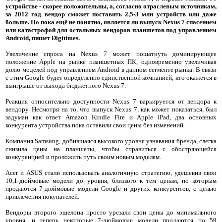
устройстве - скорее положительны, а, согласно отраслевым источникам,
за 2012 год вендор сможет поставить 2,5-3 млн устройств или даже
больше. Но пока ещё не понятно, является ли выпуск Nexus 7 спасением
или катастрофой для остальных вендоров планшетов под управлением
Android, пишет Digitimes.
Увеличение спроса на Nexus 7 может пошатнуть доминирующее
положение Apple на рынке планшетных ПК, одновременно увеличивая
долю моделей под управлением Android в данном сегменте рынка. В связи
с этим Google будет определённо единственной компанией, кто окажется в
выигрыше от выхода бюджетного Nexus 7.
Реакция относительно доступности Nexus 7 варьируется от вендора к
вендору. Несмотря на то, что выпуск Nexus 7, как может показаться, был
задуман как ответ Amazon Kindle Fire и Apple iPad, два основных
конкурента устройства пока оставили свои цены без изменений.
Компания Samsung, добившаяся высокого уровня узнавания бренда, слегка
снизила цены на планшеты, чтобы справиться с обостряющейся
конкуренцией и проложить путь своим новым моделям.
Acer и ASUS стали использовать аналогичную стратегию, удешевив свои
10,1-дюймовые модели до уровня, близкого к тем ценам, по которым
продаются 7-дюймовые модели Google и других конкурентов, с целью
привлечения покупателей.
Вендоры второго эшелона просто урезали свои цены до минимального
уровня, и теперь некоторые 7-дюймовые модели продаются по 59