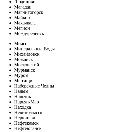
Людиново
Магадан
Магнитогорск
Майкоп
Махачкала
Мегион
Междуреченск
Миасс
Минеральные Воды
Михайловск
Можайск
Московский
Мурманск
Муром
Мытищи
Набережные Челны
Надым
Нальчик
Нарьян-Мар
Находка
Невиномысск
Нерюнгри
Нефтекамск
Нефтеюганск