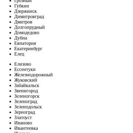
Грозный
Губкин
Дзержинск
Димитровград
Дмитров
Долгопрудный
Домодедово
Дубна
Евпатория
Екатеринбург
Елец
Елизово
Ессентуки
Железнодорожный
Жуковский
Забайкальск
Звенигород
Зеленогорск
Зеленоград
Зеленодольск
Зерноград
Златоуст
Иваново
Ивантеевка