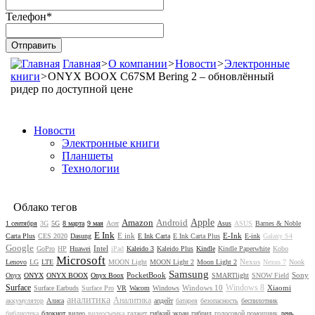
Телефон
*
Главная
>
О компании
>
Новости
>
Электронные
книги
>
ONYX BOOX C67SM Bering 2 – обновлённый
ридер по доступной цене
Новости
Электронные книги
Планшеты
Технологии
Облако тегов
Amazon
Android
Apple
1 сентября
3G
5G
8 марта
9 мая
Acer
Asus
ASUS
Barnes & Noble
E Ink
E ink
E-Ink
Carta Plus
CES 2020
Dasung
E Ink Carta
E Ink Carta Plus
E-ink
Galaxy S4
Google
Intel
GoPro
HP
Huawei
iPad
Kaleido 3
Kaleido Plus
Kindle
Kindle Paperwhite
Kobo
Microsoft
Nexus
Lenovo
LG
LTE
MOON Light
MOON Light 2
Moon Light 2
Nexus 7
Nook
Samsung
PocketBook
Sony
Onyx
ONYX
ONYX BOOX
Onyx Boox
SMARTlight
SNOW Field
Surface
Windows 8
Windows 10
Xiaomi
Surface Earbuds
Surface Pro
VR
Wacom
Windows
аналитика
Аналитика
аккумулятор
Алиса
апдейт
батарея
безопасность
беспилотник
библиотека
блокнот
видео
видеосъемка
гаджет
гибкий экран
гибрид
голосовой помощник
день