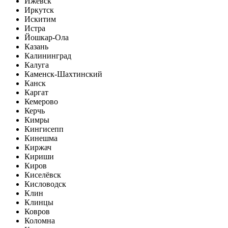
Ижевск
Иркутск
Искитим
Истра
Йошкар-Ола
Казань
Калининград
Калуга
Каменск-Шахтинский
Канск
Каргат
Кемерово
Керчь
Кимры
Кингисепп
Кинешма
Киржач
Кириши
Киров
Киселёвск
Кисловодск
Клин
Клинцы
Ковров
Коломна