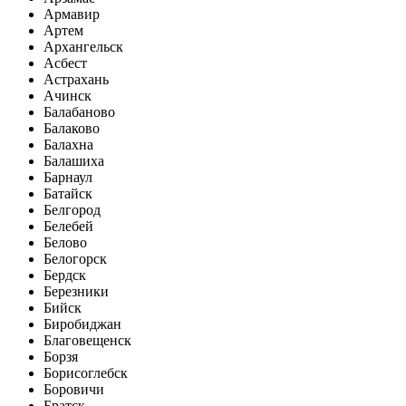
Армавир
Артем
Архангельск
Асбест
Астрахань
Ачинск
Балабаново
Балаково
Балахна
Балашиха
Барнаул
Батайск
Белгород
Белебей
Белово
Белогорск
Бердск
Березники
Бийск
Биробиджан
Благовещенск
Борзя
Борисоглебск
Боровичи
Братск