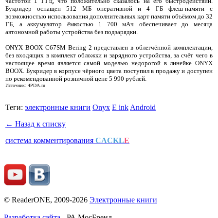
частотой 1 ГГц, что положительно сказалось на его быстродействии.
Букридер оснащен 512 МБ оперативной и 4 ГБ флеш-памяти с
возможностью использования дополнительных карт памяти объёмом до 32
ГБ, а аккумулятор ёмкостью 1 700 мАч обеспечивает до месяца
автономной работы устройства без подзарядки.
ONYX BOOX C67SM Bering 2 представлен в облегчённой комплектации,
без входящих в комплект обложки и зарядного устройства, за счёт чего в
настоящее время является самой моделью недорогой в линейке ONYX
BOOX. Букридер в корпусе чёрного цвета поступил в продажу и доступен
по рекомендованной розничной цене 5 990 рублей.
Источник: 4PDA.ru
Теги:
электронные книги
Onyx
E ink
Android
← Назад к списку
система комментирования
CACKL
E
© ReaderONE, 2009-2026
Электронные книги
Разработка сайта
- РА МосБренд.