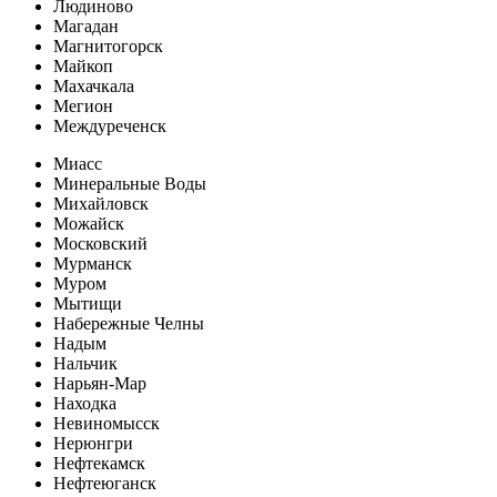
Людиново
Магадан
Магнитогорск
Майкоп
Махачкала
Мегион
Междуреченск
Миасс
Минеральные Воды
Михайловск
Можайск
Московский
Мурманск
Муром
Мытищи
Набережные Челны
Надым
Нальчик
Нарьян-Мар
Находка
Невиномысск
Нерюнгри
Нефтекамск
Нефтеюганск