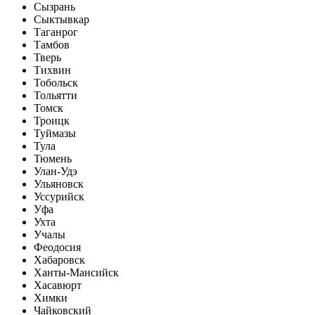
Сызрань
Сыктывкар
Таганрог
Тамбов
Тверь
Тихвин
Тобольск
Тольятти
Томск
Троицк
Туймазы
Тула
Тюмень
Улан-Удэ
Ульяновск
Уссурийск
Уфа
Ухта
Учалы
Феодосия
Хабаровск
Ханты-Мансийск
Хасавюрт
Химки
Чайковский