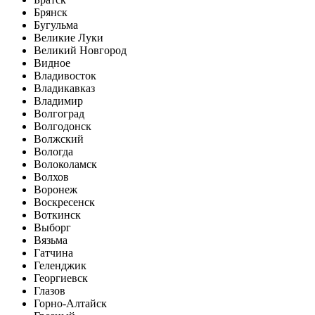
Брянск
Бугульма
Великие Луки
Великий Новгород
Видное
Владивосток
Владикавказ
Владимир
Волгоград
Волгодонск
Волжский
Вологда
Волоколамск
Волхов
Воронеж
Воскресенск
Воткинск
Выборг
Вязьма
Гатчина
Геленджик
Георгиевск
Глазов
Горно-Алтайск