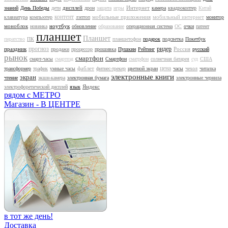
дисплей
Интернет
знаний
День Победы
дети
дрон
защита
игры
камера
квадрокоптер
Китай
контент
мобильные приложения
мобильный интернет
клавиатура
компьютер
лэптоп
монитор
моноблок
ноутбук
новинка
обновление
образование
операционная система
ОС
очки
патент
планшет
Планшет
пиратство
ПК
планшетофон
подарок
подсветка
Покетбук
прогноз
ридер
праздник
Россия
продажи
процессор
прошивка
Пушкин
Рейтинг
русский
рынок
смартфон
смарт-часы
смартпэд
Смартфон
сматрфон
солнечная батарея
суд
США
цена
фаблет
трансформер
трафик
умные часы
фитнес-трекер
цветной экран
часы
чехол
читалка
электронные книги
экран
чтение
экшн-камера
электронная бумага
электронные чернила
Яндекс
электрофоретический дисплей
язык
рядом с МЕТРО
Магазин - В ЦЕНТРЕ
в тот же день!
Доставка