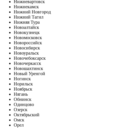
Нижневартовск
Нижнекамск
Нижний Новгород
Нижний Тагил
Нижняя Тура
Новоалтайск
Новокузнецк
Новомосковск
Новороссийск
Новосибирск
Новоуральск
Новочебоксарск
Новочеркасск
Новошахтинск
Новый Уренгой
Ногинск
Норильск
Ноябрьск
Нягань
Обнинск
Одинцово
Озерск
Октябрьский
Омск
Орел