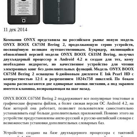
11 дек 2014
Компания ONYX представила на российском рынке новую модель
ONYX BOOX C67SM Bering 2, продолжающую серию устройств,
посвящённую великим путешественникам. Букридер, являющийся
обновлённой версией модели ONYX BOOX C63SM Bering, получил
двухъядерный процессор и Android 4.2 и создан для тех, кому
необходимо недорогое, но качественное устройство для чтения
электронных книг без дополнительных функций. Модель ONYX BOOX
C67SM Bering 2 оснащена 6-дюймовым дисплеем E Ink Pearl HD с
контрастностью 12:1 и разрешением 1024х758 пикселей. По бокам
экрана располагаются две одинарные кнопки листания, а под экраном
имеется клавиша, возвращающая на шаг назад.
ONYX BOOX C67SM Bering 2 поддерживает все популярные текстовые и
графические форматы файлов, а более свежая версия ОС Android 4.2, на
базе которой она работает, позволяет пользователем самостоятельно
устанавливать ещё больше дополнительных приложений. Помимо этого на
устройстве предустановлены англо-русский и русско-английский словари с
возможностью установки дополнительных словарных баз.
Устройство создано на базе двухъядерного процессора с тактовой