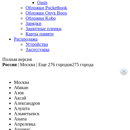
Oasis
Обложки Pocketbook
Обложки Onyx Boox
Обложки Kobo
Зарядки
Защитные пленки
Карты памяти
Распродажа
Устройства
Аксессуары
Полная версия
Россия
|
Москва
|
Еще
276 городов
275 города
Москва
Абакан
Азов
Аксай
Александров
Алушта
Альметьевск
Анапа
Апрелевка
Арзамас