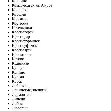
Колпино
Комсомольск-на-Амуре
Копейск
Королёв
Корсаков
Кострома
Котельники
Красногорск
Краснодар
Краснотурьинск
Красноуфимск
Красноярск
Кропоткин
Кстово
Кудымкар
Кунгур
Купино
Курган
Курск
Лабинск
Ленинск-Кузнецкий
Лермонтов
Липецк
Лобня
Люберцы