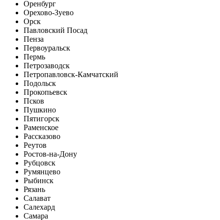
Оренбург
Орехово-Зуево
Орск
Павловский Посад
Пенза
Первоуральск
Пермь
Петрозаводск
Петропавловск-Камчатский
Подольск
Прокопьевск
Псков
Пушкино
Пятигорск
Раменское
Рассказово
Реутов
Ростов-на-Дону
Рубцовск
Румянцево
Рыбинск
Рязань
Салават
Салехард
Самара