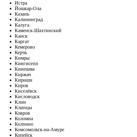
Истра
Йошкар-Ола
Казань
Калининград
Калуга
Каменск-Шахтинский
Канск
Каргат
Кемерово
Керчь
Кимры
Кингисепп
Кинешма
Киржач
Кириши
Киров
Киселёвск
Кисловодск
Клин
Клинцы
Ковров
Коломна
Колпино
Комсомольск-на-Амуре
Копейск