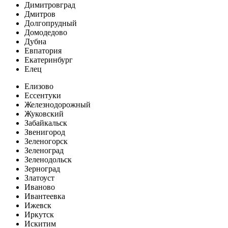
Димитровград
Дмитров
Долгопрудный
Домодедово
Дубна
Евпатория
Екатеринбург
Елец
Елизово
Ессентуки
Железнодорожный
Жуковский
Забайкальск
Звенигород
Зеленогорск
Зеленоград
Зеленодольск
Зерноград
Златоуст
Иваново
Ивантеевка
Ижевск
Иркутск
Искитим