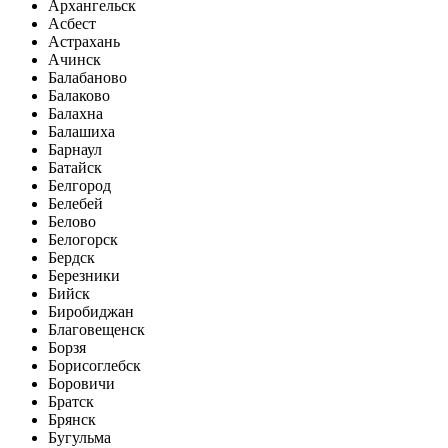
Архангельск
Асбест
Астрахань
Ачинск
Балабаново
Балаково
Балахна
Балашиха
Барнаул
Батайск
Белгород
Белебей
Белово
Белогорск
Бердск
Березники
Бийск
Биробиджан
Благовещенск
Борзя
Борисоглебск
Боровичи
Братск
Брянск
Бугульма