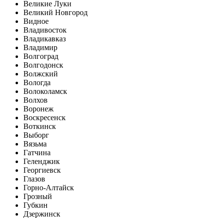
Великие Луки
Великий Новгород
Видное
Владивосток
Владикавказ
Владимир
Волгоград
Волгодонск
Волжский
Вологда
Волоколамск
Волхов
Воронеж
Воскресенск
Воткинск
Выборг
Вязьма
Гатчина
Геленджик
Георгиевск
Глазов
Горно-Алтайск
Грозный
Губкин
Дзержинск