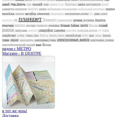
дисплей
Интернет
знаний
День Победы
дети
дрон
защита
игры
камера
квадрокоптер
Китай
контент
мобильные приложения
мобильный интернет
клавиатура
компьютер
лэптоп
монитор
моноблок
ноутбук
новинка
обновление
образование
операционная система
ОС
очки
патент
планшет
Планшет
пиратство
ПК
планшетофон
подарок
подсветка
Покетбук
прогноз
ридер
праздник
Россия
продажи
процессор
прошивка
Пушкин
Рейтинг
русский
рынок
смартфон
смарт-часы
смартпэд
Смартфон
сматрфон
солнечная батарея
суд
США
цена
фаблет
трансформер
трафик
умные часы
фитнес-трекер
цветной экран
часы
чехол
читалка
электронные книги
экран
чтение
экшн-камера
электронная бумага
электронные чернила
Яндекс
электрофоретический дисплей
язык
рядом с МЕТРО
Магазин - В ЦЕНТРЕ
в тот же день!
Доставка