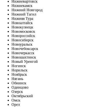
Нижневартовск
Нижнекамск
Нижний Новгород
Нижний Тагил
Нижняя Тура
Новоалтайск
Новокузнецк
Новомосковск
Новороссийск
Новосибирск
Новоуральск
Новочебоксарск
Новочеркасск
Новошахтинск
Новый Уренгой
Ногинск
Норильск
Ноябрьск
Нягань
Обнинск
Одинцово
Озерск
Октябрьский
Омск
Орел