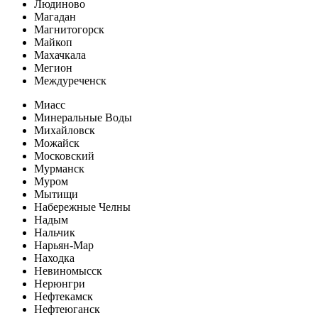
Людиново
Магадан
Магнитогорск
Майкоп
Махачкала
Мегион
Междуреченск
Миасс
Минеральные Воды
Михайловск
Можайск
Московский
Мурманск
Муром
Мытищи
Набережные Челны
Надым
Нальчик
Нарьян-Мар
Находка
Невиномысск
Нерюнгри
Нефтекамск
Нефтеюганск