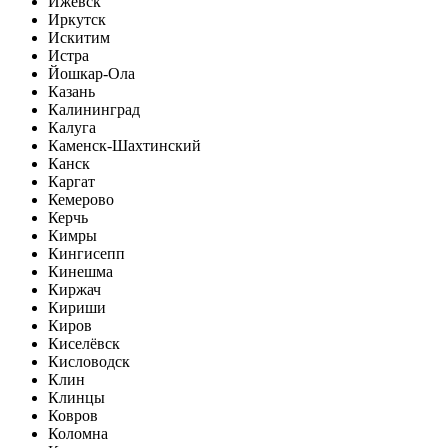
Ижевск
Иркутск
Искитим
Истра
Йошкар-Ола
Казань
Калининград
Калуга
Каменск-Шахтинский
Канск
Каргат
Кемерово
Керчь
Кимры
Кингисепп
Кинешма
Киржач
Кириши
Киров
Киселёвск
Кисловодск
Клин
Клинцы
Ковров
Коломна