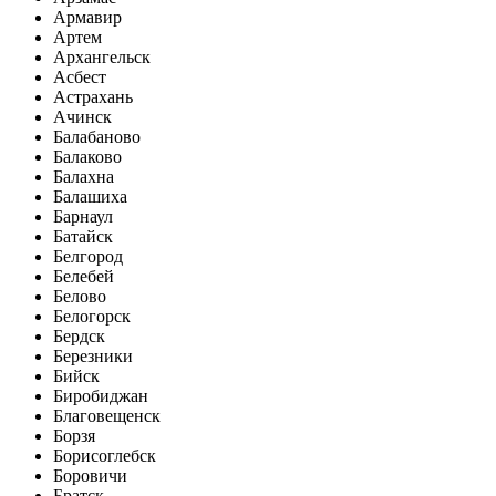
Армавир
Артем
Архангельск
Асбест
Астрахань
Ачинск
Балабаново
Балаково
Балахна
Балашиха
Барнаул
Батайск
Белгород
Белебей
Белово
Белогорск
Бердск
Березники
Бийск
Биробиджан
Благовещенск
Борзя
Борисоглебск
Боровичи
Братск