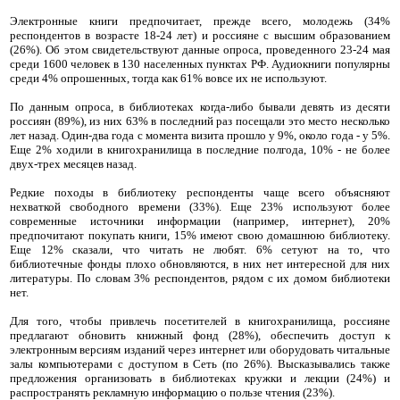
Электронные книги предпочитает, прежде всего, молодежь (34%
респондентов в возрасте 18-24 лет) и россияне с высшим образованием
(26%). Об этом свидетельствуют данные опроса, проведенного 23-24 мая
среди 1600 человек в 130 населенных пунктах РФ. Аудиокниги популярны
среди 4% опрошенных, тогда как 61% вовсе их не используют.
По данным опроса, в библиотеках когда-либо бывали девять из десяти
россиян (89%), из них 63% в последний раз посещали это место несколько
лет назад. Один-два года с момента визита прошло у 9%, около года - у 5%.
Еще 2% ходили в книгохранилища в последние полгода, 10% - не более
двух-трех месяцев назад.
Редкие походы в библиотеку респонденты чаще всего объясняют
нехваткой свободного времени (33%). Еще 23% используют более
современные источники информации (например, интернет), 20%
предпочитают покупать книги, 15% имеют свою домашнюю библиотеку.
Еще 12% сказали, что читать не любят. 6% сетуют на то, что
библиотечные фонды плохо обновляются, в них нет интересной для них
литературы. По словам 3% респондентов, рядом с их домом библиотеки
нет.
Для того, чтобы привлечь посетителей в книгохранилища, россияне
предлагают обновить книжный фонд (28%), обеспечить доступ к
электронным версиям изданий через интернет или оборудовать читальные
залы компьютерами с доступом в Сеть (по 26%). Высказывались также
предложения организовать в библиотеках кружки и лекции (24%) и
распространять рекламную информацию о пользе чтения (23%).