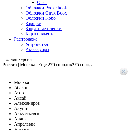
Oasis
Обложки Pocketbook
Обложки Onyx Boox
Обложки Kobo
Зарядки
Защитные пленки
Карты памяти
Распродажа
Устройства
Аксессуары
Полная версия
Россия
|
Москва
|
Еще
276 городов
275 города
Москва
Абакан
Азов
Аксай
Александров
Алушта
Альметьевск
Анапа
Апрелевка
Арзамас