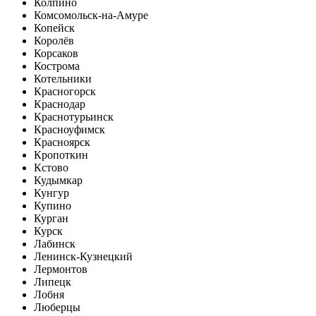
Колпино
Комсомольск-на-Амуре
Копейск
Королёв
Корсаков
Кострома
Котельники
Красногорск
Краснодар
Краснотурьинск
Красноуфимск
Красноярск
Кропоткин
Кстово
Кудымкар
Кунгур
Купино
Курган
Курск
Лабинск
Ленинск-Кузнецкий
Лермонтов
Липецк
Лобня
Люберцы