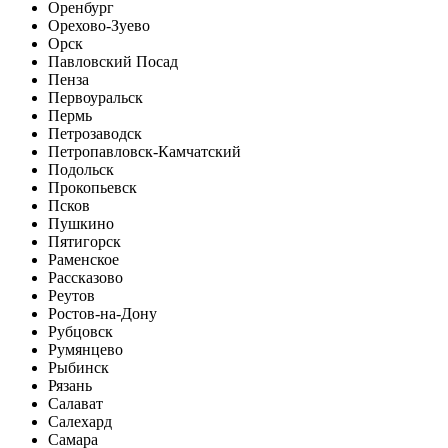
Оренбург
Орехово-Зуево
Орск
Павловский Посад
Пенза
Первоуральск
Пермь
Петрозаводск
Петропавловск-Камчатский
Подольск
Прокопьевск
Псков
Пушкино
Пятигорск
Раменское
Рассказово
Реутов
Ростов-на-Дону
Рубцовск
Румянцево
Рыбинск
Рязань
Салават
Салехард
Самара