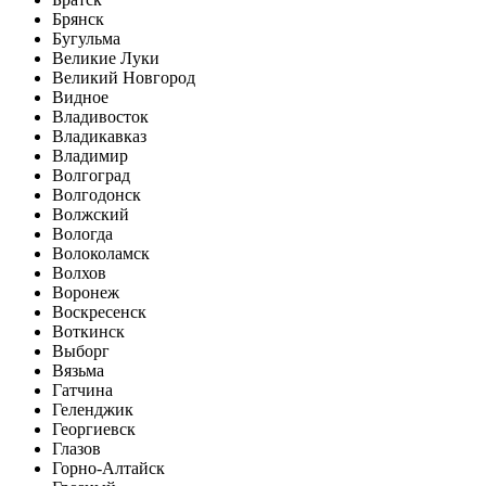
Брянск
Бугульма
Великие Луки
Великий Новгород
Видное
Владивосток
Владикавказ
Владимир
Волгоград
Волгодонск
Волжский
Вологда
Волоколамск
Волхов
Воронеж
Воскресенск
Воткинск
Выборг
Вязьма
Гатчина
Геленджик
Георгиевск
Глазов
Горно-Алтайск