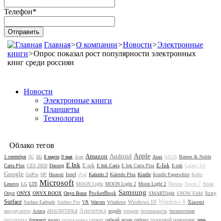
Телефон
*
Главная
>
О компании
>
Новости
>
Электронные
книги
>
Опрос показал рост популярности электронных
книг среди россиян
Новости
Электронные книги
Планшеты
Технологии
Облако тегов
Amazon
Android
Apple
1 сентября
3G
5G
8 марта
9 мая
Acer
Asus
ASUS
Barnes & Noble
E Ink
E ink
E-Ink
Carta Plus
CES 2020
Dasung
E Ink Carta
E Ink Carta Plus
E-ink
Galaxy S4
Google
Intel
GoPro
HP
Huawei
iPad
Kaleido 3
Kaleido Plus
Kindle
Kindle Paperwhite
Kobo
Microsoft
Nexus
Lenovo
LG
LTE
MOON Light
MOON Light 2
Moon Light 2
Nexus 7
Nook
Samsung
PocketBook
Sony
Onyx
ONYX
ONYX BOOX
Onyx Boox
SMARTlight
SNOW Field
Surface
Windows 8
Windows 10
Xiaomi
Surface Earbuds
Surface Pro
VR
Wacom
Windows
аналитика
Аналитика
аккумулятор
Алиса
апдейт
батарея
безопасность
беспилотник
библиотека
блокнот
видео
видеосъемка
гаджет
гибкий экран
гибрид
голосовой помощник
день