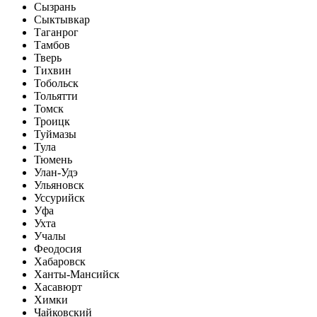
Сызрань
Сыктывкар
Таганрог
Тамбов
Тверь
Тихвин
Тобольск
Тольятти
Томск
Троицк
Туймазы
Тула
Тюмень
Улан-Удэ
Ульяновск
Уссурийск
Уфа
Ухта
Учалы
Феодосия
Хабаровск
Ханты-Мансийск
Хасавюрт
Химки
Чайковский