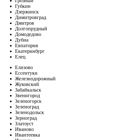
Грозный
Губкин
Дзержинск
Димитровград
Дмитров
Долгопрудный
Домодедово
Дубна
Евпатория
Екатеринбург
Елец
Елизово
Ессентуки
Железнодорожный
Жуковский
Забайкальск
Звенигород
Зеленогорск
Зеленоград
Зеленодольск
Зерноград
Златоуст
Иваново
Ивантеевка