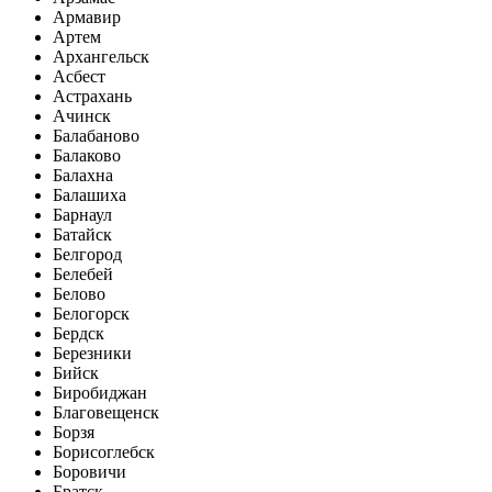
Армавир
Артем
Архангельск
Асбест
Астрахань
Ачинск
Балабаново
Балаково
Балахна
Балашиха
Барнаул
Батайск
Белгород
Белебей
Белово
Белогорск
Бердск
Березники
Бийск
Биробиджан
Благовещенск
Борзя
Борисоглебск
Боровичи
Братск