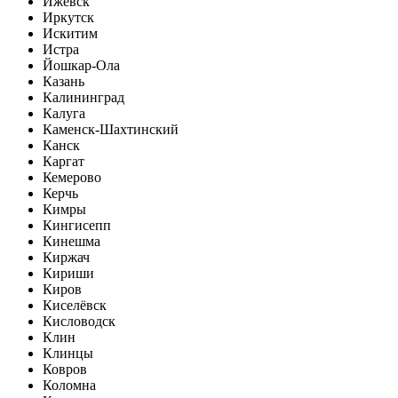
Ижевск
Иркутск
Искитим
Истра
Йошкар-Ола
Казань
Калининград
Калуга
Каменск-Шахтинский
Канск
Каргат
Кемерово
Керчь
Кимры
Кингисепп
Кинешма
Киржач
Кириши
Киров
Киселёвск
Кисловодск
Клин
Клинцы
Ковров
Коломна