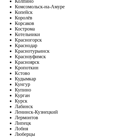
Колпино
Комсомольск-на-Амуре
Копейск
Королёв
Корсаков
Кострома
Котельники
Красногорск
Краснодар
Краснотурьинск
Красноуфимск
Красноярск
Кропоткин
Кстово
Кудымкар
Кунгур
Купино
Курган
Курск
Лабинск
Ленинск-Кузнецкий
Лермонтов
Липецк
Лобня
Люберцы