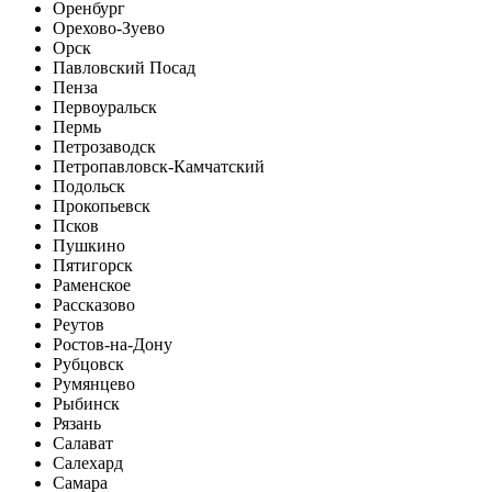
Оренбург
Орехово-Зуево
Орск
Павловский Посад
Пенза
Первоуральск
Пермь
Петрозаводск
Петропавловск-Камчатский
Подольск
Прокопьевск
Псков
Пушкино
Пятигорск
Раменское
Рассказово
Реутов
Ростов-на-Дону
Рубцовск
Румянцево
Рыбинск
Рязань
Салават
Салехард
Самара