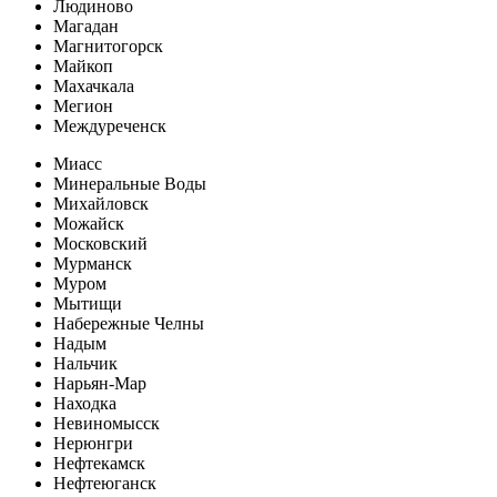
Людиново
Магадан
Магнитогорск
Майкоп
Махачкала
Мегион
Междуреченск
Миасс
Минеральные Воды
Михайловск
Можайск
Московский
Мурманск
Муром
Мытищи
Набережные Челны
Надым
Нальчик
Нарьян-Мар
Находка
Невиномысск
Нерюнгри
Нефтекамск
Нефтеюганск