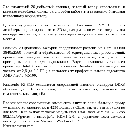
Это гигантский 20-дюймовый планшет, который впору использовать в
качестве моноблока, однако он способен работать и автономно благодаря
встроенному аккумулятору.
Целевая аудитория нового компьютера Panasonic FZ-Y1D — это
дизайнеры, проектировщики и 3D-моделлеры, словом, те, кому нужна
неподдельная мощь, и те, кто устал сидеть за одним и тем же рабочим
местом.
Большой 20-дюймовый тачскрин поддерживает разрешение Ultra HD или
3840х2560 пикселей и обрабатывает 10 одновременных прикосновений,
причем как пальцами, так и специальным стилусом, что делает его
пригодным еще и для художников. Внутри планшета установлен
процессор Intel Core i7-5600U поколения Broadwell, работающий на
частоте от 2,6 до 3,2 ГГц, а помогает ему профессиональная видеокарта
AMD FirePro M5100.
Panasonic FZ-Y1D оснащается оперативной памятью стандарта DDR3
объемом до 16 гигабайтов, но пока неизвестно, возможен ли
самостоятельный апгрейд.
Все эти вполне современные компоненты тянут на очень большую сумму
— компьютер оценили аж в 4230 долларов США, так что эта игрушка не
для всех. Цена включает также модуль Intel Dual Band Wireless-AC 7265
802.11a/b/g/n/ac и интерфейс HDMI 2.0, а управляет всем железом
операционная система Microsoft Windows 10 Pro.
И
сточник: MobileDevice