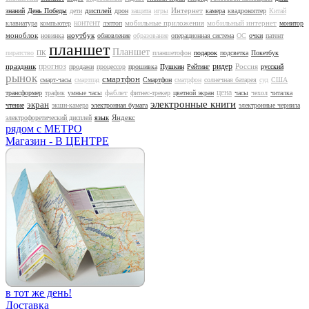
дисплей
Интернет
знаний
День Победы
дети
дрон
защита
игры
камера
квадрокоптер
Китай
контент
мобильные приложения
мобильный интернет
клавиатура
компьютер
лэптоп
монитор
моноблок
ноутбук
новинка
обновление
образование
операционная система
ОС
очки
патент
планшет
Планшет
пиратство
ПК
планшетофон
подарок
подсветка
Покетбук
прогноз
ридер
праздник
Россия
продажи
процессор
прошивка
Пушкин
Рейтинг
русский
рынок
смартфон
смарт-часы
смартпэд
Смартфон
сматрфон
солнечная батарея
суд
США
цена
фаблет
трансформер
трафик
умные часы
фитнес-трекер
цветной экран
часы
чехол
читалка
электронные книги
экран
чтение
экшн-камера
электронная бумага
электронные чернила
Яндекс
электрофоретический дисплей
язык
рядом с МЕТРО
Магазин - В ЦЕНТРЕ
в тот же день!
Доставка