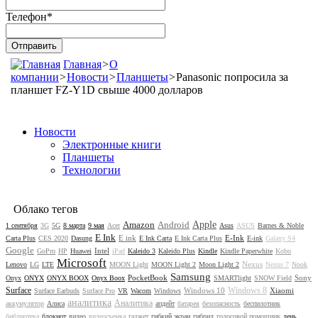
Телефон
*
Главная
>
О
компании
>
Новости
>
Планшеты
>
Panasonic попросила за
планшет FZ-Y1D свыше 4000 долларов
Новости
Электронные книги
Планшеты
Технологии
Облако тегов
Amazon
Android
Apple
1 сентября
3G
5G
8 марта
9 мая
Acer
Asus
ASUS
Barnes & Noble
E Ink
E ink
E-Ink
Carta Plus
CES 2020
Dasung
E Ink Carta
E Ink Carta Plus
E-ink
Galaxy S4
Google
Intel
GoPro
HP
Huawei
iPad
Kaleido 3
Kaleido Plus
Kindle
Kindle Paperwhite
Kobo
Microsoft
Nexus
Lenovo
LG
LTE
MOON Light
MOON Light 2
Moon Light 2
Nexus 7
Nook
Samsung
PocketBook
Sony
Onyx
ONYX
ONYX BOOX
Onyx Boox
SMARTlight
SNOW Field
Surface
Windows 8
Windows 10
Xiaomi
Surface Earbuds
Surface Pro
VR
Wacom
Windows
аналитика
Аналитика
аккумулятор
Алиса
апдейт
батарея
безопасность
беспилотник
библиотека
блокнот
видео
видеосъемка
гаджет
гибкий экран
гибрид
голосовой помощник
день