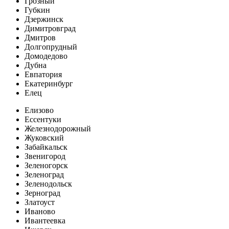
Грозный
Губкин
Дзержинск
Димитровград
Дмитров
Долгопрудный
Домодедово
Дубна
Евпатория
Екатеринбург
Елец
Елизово
Ессентуки
Железнодорожный
Жуковский
Забайкальск
Звенигород
Зеленогорск
Зеленоград
Зеленодольск
Зерноград
Златоуст
Иваново
Ивантеевка