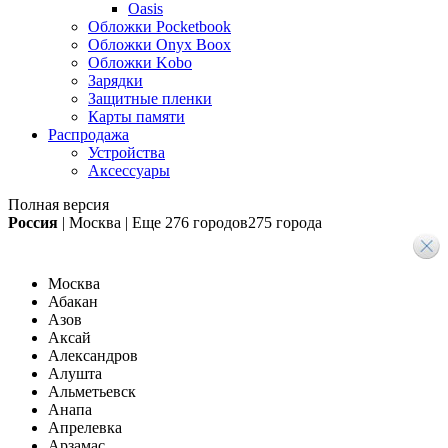
Oasis
Обложки Pocketbook
Обложки Onyx Boox
Обложки Kobo
Зарядки
Защитные пленки
Карты памяти
Распродажа
Устройства
Аксессуары
Полная версия
Россия
|
Москва
|
Еще
276 городов
275 города
Москва
Абакан
Азов
Аксай
Александров
Алушта
Альметьевск
Анапа
Апрелевка
Арзамас