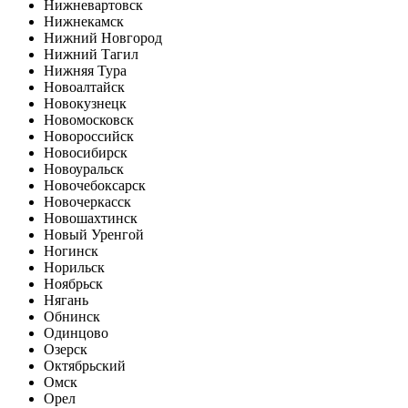
Нижневартовск
Нижнекамск
Нижний Новгород
Нижний Тагил
Нижняя Тура
Новоалтайск
Новокузнецк
Новомосковск
Новороссийск
Новосибирск
Новоуральск
Новочебоксарск
Новочеркасск
Новошахтинск
Новый Уренгой
Ногинск
Норильск
Ноябрьск
Нягань
Обнинск
Одинцово
Озерск
Октябрьский
Омск
Орел