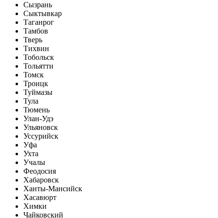
Сызрань
Сыктывкар
Таганрог
Тамбов
Тверь
Тихвин
Тобольск
Тольятти
Томск
Троицк
Туймазы
Тула
Тюмень
Улан-Удэ
Ульяновск
Уссурийск
Уфа
Ухта
Учалы
Феодосия
Хабаровск
Ханты-Мансийск
Хасавюрт
Химки
Чайковский