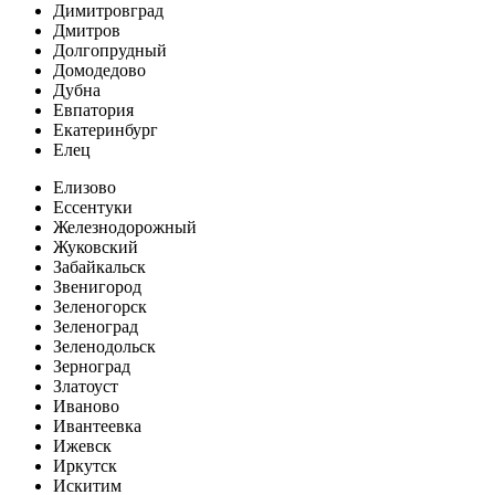
Димитровград
Дмитров
Долгопрудный
Домодедово
Дубна
Евпатория
Екатеринбург
Елец
Елизово
Ессентуки
Железнодорожный
Жуковский
Забайкальск
Звенигород
Зеленогорск
Зеленоград
Зеленодольск
Зерноград
Златоуст
Иваново
Ивантеевка
Ижевск
Иркутск
Искитим