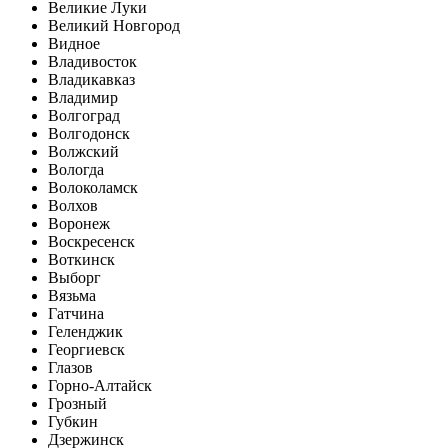
Великие Луки
Великий Новгород
Видное
Владивосток
Владикавказ
Владимир
Волгоград
Волгодонск
Волжский
Вологда
Волоколамск
Волхов
Воронеж
Воскресенск
Воткинск
Выборг
Вязьма
Гатчина
Геленджик
Георгиевск
Глазов
Горно-Алтайск
Грозный
Губкин
Дзержинск