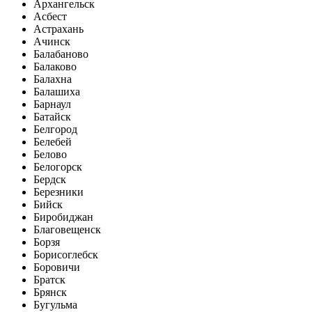
Архангельск
Асбест
Астрахань
Ачинск
Балабаново
Балаково
Балахна
Балашиха
Барнаул
Батайск
Белгород
Белебей
Белово
Белогорск
Бердск
Березники
Бийск
Биробиджан
Благовещенск
Борзя
Борисоглебск
Боровичи
Братск
Брянск
Бугульма