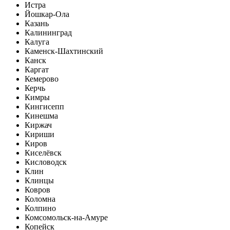
Истра
Йошкар-Ола
Казань
Калининград
Калуга
Каменск-Шахтинский
Канск
Каргат
Кемерово
Керчь
Кимры
Кингисепп
Кинешма
Киржач
Кириши
Киров
Киселёвск
Кисловодск
Клин
Клинцы
Ковров
Коломна
Колпино
Комсомольск-на-Амуре
Копейск