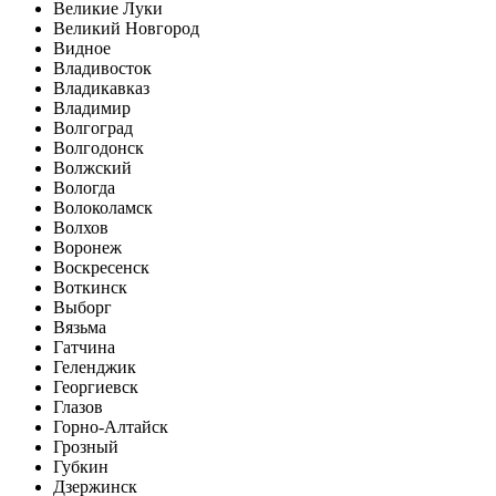
Великие Луки
Великий Новгород
Видное
Владивосток
Владикавказ
Владимир
Волгоград
Волгодонск
Волжский
Вологда
Волоколамск
Волхов
Воронеж
Воскресенск
Воткинск
Выборг
Вязьма
Гатчина
Геленджик
Георгиевск
Глазов
Горно-Алтайск
Грозный
Губкин
Дзержинск