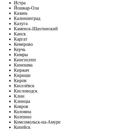
Истра
Йошкар-Ола
Казань
Калининград
Калуга
Каменск-Шахтинский
Канск
Каргат
Кемерово
Керчь
Кимры
Кингисепп
Кинешма
Киржач
Кириши
Киров
Киселёвск
Кисловодск
Клин
Клинцы
Ковров
Коломна
Колпино
Комсомольск-на-Амуре
Копейск