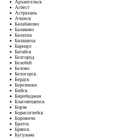
Архангельск
Асбест
Астрахань
Ачинск
Балабаново
Балаково
Балахна
Балашиха
Барнаул
Батайск
Белгород
Белебей
Белово
Белогорск
Бердск
Березники
Бийск
Биробиджан
Благовещенск
Борзя
Борисоглебск
Боровичи
Братск
Брянск
Бугульма