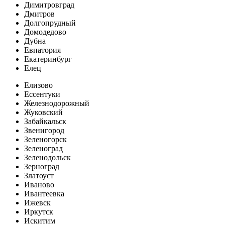
Димитровград
Дмитров
Долгопрудный
Домодедово
Дубна
Евпатория
Екатеринбург
Елец
Елизово
Ессентуки
Железнодорожный
Жуковский
Забайкальск
Звенигород
Зеленогорск
Зеленоград
Зеленодольск
Зерноград
Златоуст
Иваново
Ивантеевка
Ижевск
Иркутск
Искитим