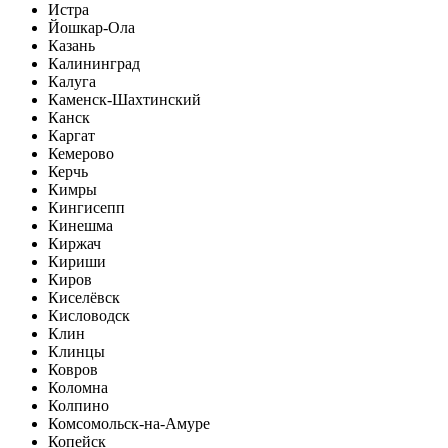
Истра
Йошкар-Ола
Казань
Калининград
Калуга
Каменск-Шахтинский
Канск
Каргат
Кемерово
Керчь
Кимры
Кингисепп
Кинешма
Киржач
Кириши
Киров
Киселёвск
Кисловодск
Клин
Клинцы
Ковров
Коломна
Колпино
Комсомольск-на-Амуре
Копейск