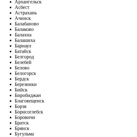
Архангельск
Асбест
Астрахань
Ачинск
Балабаново
Балаково
Балахна
Балашиха
Барнаул
Батайск
Белгород
Белебей
Белово
Белогорск
Бердск
Березники
Бийск
Биробиджан
Благовещенск
Борзя
Борисоглебск
Боровичи
Братск
Брянск
Бугульма