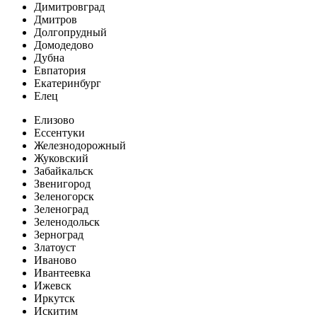
Димитровград
Дмитров
Долгопрудный
Домодедово
Дубна
Евпатория
Екатеринбург
Елец
Елизово
Ессентуки
Железнодорожный
Жуковский
Забайкальск
Звенигород
Зеленогорск
Зеленоград
Зеленодольск
Зерноград
Златоуст
Иваново
Ивантеевка
Ижевск
Иркутск
Искитим