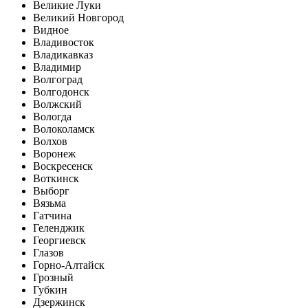
Великие Луки
Великий Новгород
Видное
Владивосток
Владикавказ
Владимир
Волгоград
Волгодонск
Волжский
Вологда
Волоколамск
Волхов
Воронеж
Воскресенск
Воткинск
Выборг
Вязьма
Гатчина
Геленджик
Георгиевск
Глазов
Горно-Алтайск
Грозный
Губкин
Дзержинск