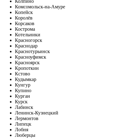
Колпино
Комсомольск-на-Амуре
Копейск
Королёв
Корсаков
Кострома
Котельники
Красногорск
Краснодар
Краснотурьинск
Красноуфимск
Красноярск
Кропоткин
Кстово
Кудымкар
Кунгур
Купино
Курган
Курск
Лабинск
Ленинск-Кузнецкий
Лермонтов
Липецк
Лобня
Люберцы