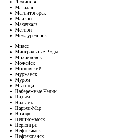
Людиново
Магадан
Магнитогорск
Майкоп
Махачкала
Мегион
Междуреченск
Миасс
Минеральные Воды
Михайловск
Можайск
Московский
Мурманск
Муром
Мытищи
Набережные Челны
Надым
Нальчик
Нарьян-Мар
Находка
Невиномысск
Нерюнгри
Нефтекамск
Нефтеюганск