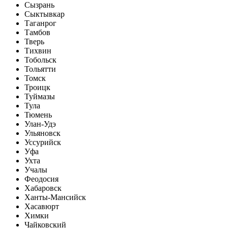
Сызрань
Сыктывкар
Таганрог
Тамбов
Тверь
Тихвин
Тобольск
Тольятти
Томск
Троицк
Туймазы
Тула
Тюмень
Улан-Удэ
Ульяновск
Уссурийск
Уфа
Ухта
Учалы
Феодосия
Хабаровск
Ханты-Мансийск
Хасавюрт
Химки
Чайковский