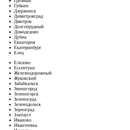
Грозный
Губкин
Дзержинск
Димитровград
Дмитров
Долгопрудный
Домодедово
Дубна
Евпатория
Екатеринбург
Елец
Елизово
Ессентуки
Железнодорожный
Жуковский
Забайкальск
Звенигород
Зеленогорск
Зеленоград
Зеленодольск
Зерноград
Златоуст
Иваново
Ивантеевка