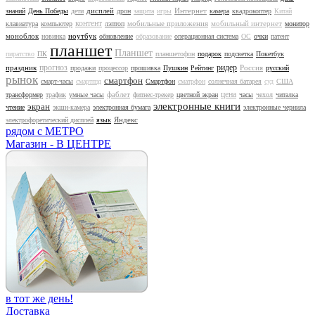
дисплей
Интернет
знаний
День Победы
дети
дрон
защита
игры
камера
квадрокоптер
Китай
контент
мобильные приложения
мобильный интернет
клавиатура
компьютер
лэптоп
монитор
моноблок
ноутбук
новинка
обновление
образование
операционная система
ОС
очки
патент
планшет
Планшет
пиратство
ПК
планшетофон
подарок
подсветка
Покетбук
прогноз
ридер
праздник
Россия
продажи
процессор
прошивка
Пушкин
Рейтинг
русский
рынок
смартфон
смарт-часы
смартпэд
Смартфон
сматрфон
солнечная батарея
суд
США
цена
фаблет
трансформер
трафик
умные часы
фитнес-трекер
цветной экран
часы
чехол
читалка
электронные книги
экран
чтение
экшн-камера
электронная бумага
электронные чернила
Яндекс
электрофоретический дисплей
язык
рядом с МЕТРО
Магазин - В ЦЕНТРЕ
в тот же день!
Доставка