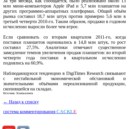
За три месяца, как сообщается, было реализовано около 13
млн мини-компьютеров Apple iPad и 5,7 млн планшетов на
других программно-аппаратных платформах. Общий объём
рынка составил 18,7 млн штук против примерно 5,6 млн в
третьей четверти 2010-го. Таким образом, продажи в годовом
исчислении выросли более чем втрое.
Если сравнивать со вторым кварталом 2011-го, когда
поставки планшетов оценивались в 14,8 млн штук, то рост
составил 27,5%. Аналитики отмечают существенное
замедление темпов увеличения продаж планшетов: во второй
четверти года поставки в квартальном исчислении
поднялись на 60,9%.
Наблюдающуюся тенденцию в DigiTimes Research связывают
с нестабильной экономической обстановкой и
значительными объёмами нереализованной продукции,
скопившейся на складах.
Источник: Компьюлента
← Назад к списку
система комментирования
CACKL
E