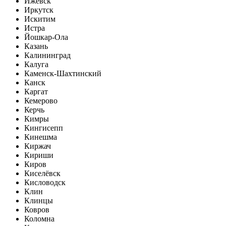
Ижевск
Иркутск
Искитим
Истра
Йошкар-Ола
Казань
Калининград
Калуга
Каменск-Шахтинский
Канск
Каргат
Кемерово
Керчь
Кимры
Кингисепп
Кинешма
Киржач
Кириши
Киров
Киселёвск
Кисловодск
Клин
Клинцы
Ковров
Коломна