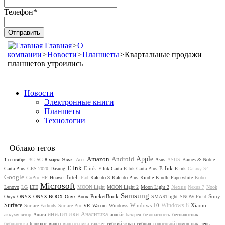
Телефон
*
Главная
>
О
компании
>
Новости
>
Планшеты
>
Квартальные продажи
планшетов утроились
Новости
Электронные книги
Планшеты
Технологии
Облако тегов
Amazon
Android
Apple
1 сентября
3G
5G
8 марта
9 мая
Acer
Asus
ASUS
Barnes & Noble
E Ink
E ink
E-Ink
Carta Plus
CES 2020
Dasung
E Ink Carta
E Ink Carta Plus
E-ink
Galaxy S4
Google
Intel
GoPro
HP
Huawei
iPad
Kaleido 3
Kaleido Plus
Kindle
Kindle Paperwhite
Kobo
Microsoft
Nexus
Lenovo
LG
LTE
MOON Light
MOON Light 2
Moon Light 2
Nexus 7
Nook
Samsung
PocketBook
Sony
Onyx
ONYX
ONYX BOOX
Onyx Boox
SMARTlight
SNOW Field
Surface
Windows 8
Windows 10
Xiaomi
Surface Earbuds
Surface Pro
VR
Wacom
Windows
аналитика
Аналитика
аккумулятор
Алиса
апдейт
батарея
безопасность
беспилотник
библиотека
блокнот
видео
видеосъемка
гаджет
гибкий экран
гибрид
голосовой помощник
день