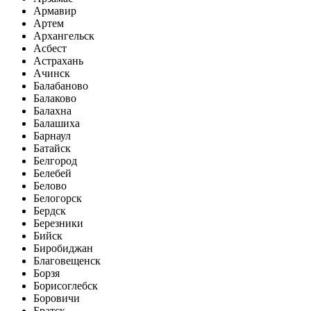
Армавир
Артем
Архангельск
Асбест
Астрахань
Ачинск
Балабаново
Балаково
Балахна
Балашиха
Барнаул
Батайск
Белгород
Белебей
Белово
Белогорск
Бердск
Березники
Бийск
Биробиджан
Благовещенск
Борзя
Борисоглебск
Боровичи
Братск