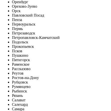
Оренбург
Орехово-Зуево
Орск
Павловский Посад
Пенза
Первоуральск
Пермь
Петрозаводск
Петропавловск-Камчатский
Подольск
Прокопьевск
Псков
Пушкино
Пятигорск
Раменское
Рассказово
Реутов
Ростов-на-Дону
Рубцовск
Румянцево
Рыбинск
Рязань
Салават
Салехард
Самара