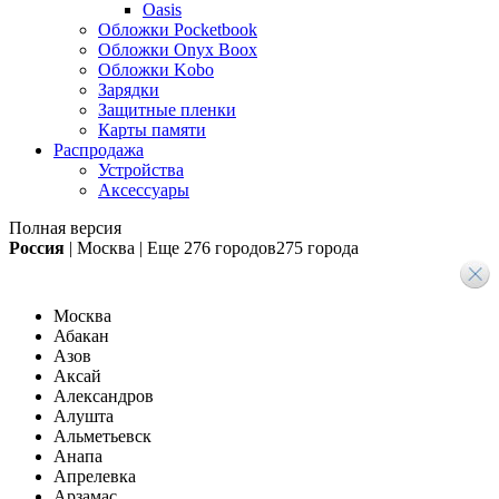
Oasis
Обложки Pocketbook
Обложки Onyx Boox
Обложки Kobo
Зарядки
Защитные пленки
Карты памяти
Распродажа
Устройства
Аксессуары
Полная версия
Россия
|
Москва
|
Еще
276 городов
275 города
Москва
Абакан
Азов
Аксай
Александров
Алушта
Альметьевск
Анапа
Апрелевка
Арзамас