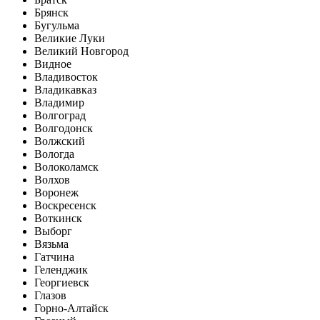
Брянск
Бугульма
Великие Луки
Великий Новгород
Видное
Владивосток
Владикавказ
Владимир
Волгоград
Волгодонск
Волжский
Вологда
Волоколамск
Волхов
Воронеж
Воскресенск
Воткинск
Выборг
Вязьма
Гатчина
Геленджик
Георгиевск
Глазов
Горно-Алтайск