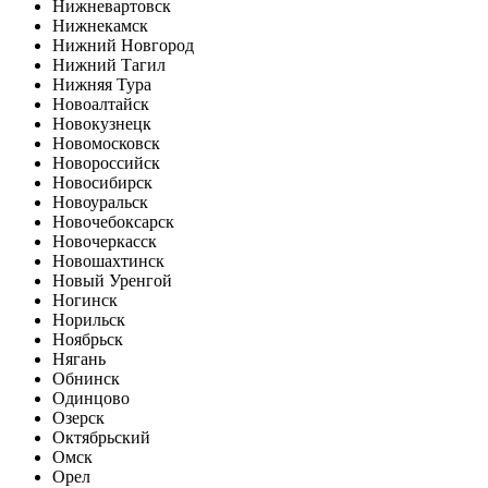
Нижневартовск
Нижнекамск
Нижний Новгород
Нижний Тагил
Нижняя Тура
Новоалтайск
Новокузнецк
Новомосковск
Новороссийск
Новосибирск
Новоуральск
Новочебоксарск
Новочеркасск
Новошахтинск
Новый Уренгой
Ногинск
Норильск
Ноябрьск
Нягань
Обнинск
Одинцово
Озерск
Октябрьский
Омск
Орел