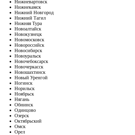
Нижневартовск
Нижнекамск
Нижний Новгород
Нижний Тагил
Нижняя Тура
Новоалтайск
Новокузнецк
Новомосковск
Новороссийск
Новосибирск
Новоуральск
Новочебоксарск
Новочеркасск
Новошахтинск
Новый Уренгой
Ногинск
Норильск
Ноябрьск
Нягань
Обнинск
Одинцово
Озерск
Октябрьский
Омск
Орел