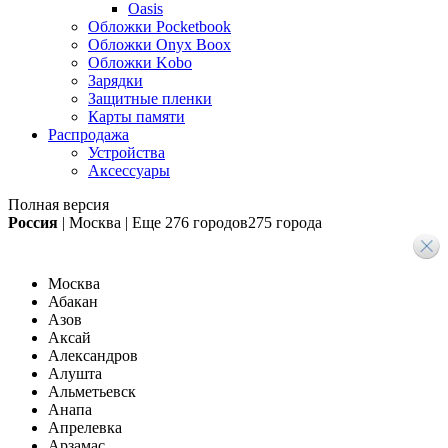
Oasis
Обложки Pocketbook
Обложки Onyx Boox
Обложки Kobo
Зарядки
Защитные пленки
Карты памяти
Распродажа
Устройства
Аксессуары
Полная версия
Россия
|
Москва
|
Еще
276 городов
275 города
Москва
Абакан
Азов
Аксай
Александров
Алушта
Альметьевск
Анапа
Апрелевка
Арзамас