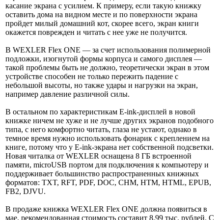
касание экрана с усилием. К примеру, если такую книжку
оставить дома на видном месте и по поверхности экрана
пройдет милый домашний кот, скорее всего, экран книги
окажется поврежден и читать с нее уже не получится.
В WEXLER Flex ONE — за счет использования полимерной
подложки, изогнутой формы корпуса и самого дисплея —
такой проблемы быть не должно, теоретически экран в этом
устройстве способен не только пережить падение с
небольшой высоты, но также удары и нагрузки на экран,
например давление различной силы.
В остальном по характеристикам E-ink-дисплей в новой
книжке ничем не хуже и не лучше других экранов подобного
типа, с него комфортно читать, глаза не устают, однако в
темное время нужно использовать фонарик с креплением на
книге, потому что у E-ink-экрана нет собственной подсветки.
Новая читалка от WEXLER оснащена 8 ГБ встроенной
памяти, microUSB портом для подключения к компьютеру и
поддерживает большинство распространенных книжных
форматов: TXT, RFT, PDF, DOC, CHM, HTM, HTML, EPUB,
FB2, DJVU.
В продаже книжка WEXLER Flex ONE должна появиться в
мае, рекомендованная стоимость составит 8,99 тыс. рублей. С