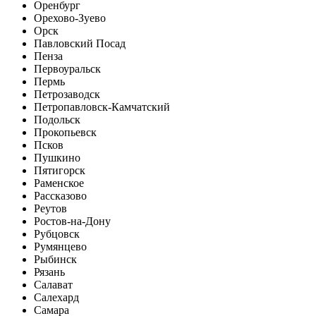
Оренбург
Орехово-Зуево
Орск
Павловский Посад
Пенза
Первоуральск
Пермь
Петрозаводск
Петропавловск-Камчатский
Подольск
Прокопьевск
Псков
Пушкино
Пятигорск
Раменское
Рассказово
Реутов
Ростов-на-Дону
Рубцовск
Румянцево
Рыбинск
Рязань
Салават
Салехард
Самара