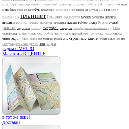
контент
мобильные приложения
мобильный интернет
клавиатура
компьютер
лэптоп
монитор
моноблок
ноутбук
новинка
обновление
образование
операционная система
ОС
очки
патент
планшет
Планшет
пиратство
ПК
планшетофон
подарок
подсветка
Покетбук
прогноз
ридер
праздник
Россия
продажи
процессор
прошивка
Пушкин
Рейтинг
русский
рынок
смартфон
смарт-часы
смартпэд
Смартфон
сматрфон
солнечная батарея
суд
США
цена
фаблет
трансформер
трафик
умные часы
фитнес-трекер
цветной экран
часы
чехол
читалка
электронные книги
экран
чтение
экшн-камера
электронная бумага
электронные чернила
Яндекс
электрофоретический дисплей
язык
рядом с МЕТРО
Магазин - В ЦЕНТРЕ
в тот же день!
Доставка