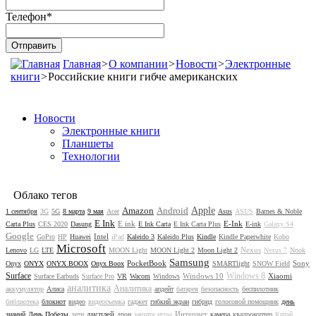
Телефон
*
Главная
>
О компании
>
Новости
>
Электронные
книги
>
Российские книги гибче американских
Новости
Электронные книги
Планшеты
Технологии
Облако тегов
Amazon
Android
Apple
1 сентября
3G
5G
8 марта
9 мая
Acer
Asus
ASUS
Barnes & Noble
E Ink
E ink
E-Ink
Carta Plus
CES 2020
Dasung
E Ink Carta
E Ink Carta Plus
E-ink
Galaxy S4
Google
Intel
GoPro
HP
Huawei
iPad
Kaleido 3
Kaleido Plus
Kindle
Kindle Paperwhite
Kobo
Microsoft
Nexus
Lenovo
LG
LTE
MOON Light
MOON Light 2
Moon Light 2
Nexus 7
Nook
Samsung
PocketBook
Sony
Onyx
ONYX
ONYX BOOX
Onyx Boox
SMARTlight
SNOW Field
Surface
Windows 8
Windows 10
Xiaomi
Surface Earbuds
Surface Pro
VR
Wacom
Windows
аналитика
Аналитика
аккумулятор
Алиса
апдейт
батарея
безопасность
беспилотник
библиотека
блокнот
видео
видеосъемка
гаджет
гибкий экран
гибрид
голосовой помощник
день
дисплей
Интернет
знаний
День Победы
дети
дрон
защита
игры
камера
квадрокоптер
Китай