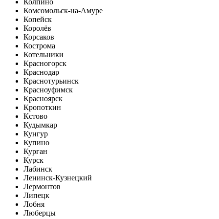
Колпино
Комсомольск-на-Амуре
Копейск
Королёв
Корсаков
Кострома
Котельники
Красногорск
Краснодар
Краснотурьинск
Красноуфимск
Красноярск
Кропоткин
Кстово
Кудымкар
Кунгур
Купино
Курган
Курск
Лабинск
Ленинск-Кузнецкий
Лермонтов
Липецк
Лобня
Люберцы