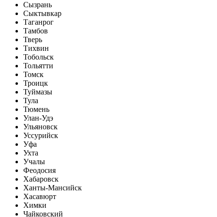
Сызрань
Сыктывкар
Таганрог
Тамбов
Тверь
Тихвин
Тобольск
Тольятти
Томск
Троицк
Туймазы
Тула
Тюмень
Улан-Удэ
Ульяновск
Уссурийск
Уфа
Ухта
Учалы
Феодосия
Хабаровск
Ханты-Мансийск
Хасавюрт
Химки
Чайковский