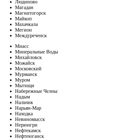
Людиново
Магадан
Магнитогорск
Майкоп
Махачкала
Мегион
Междуреченск
Миасс
Минеральные Воды
Михайловск
Можайск
Московский
Мурманск
Муром
Мытищи
Набережные Челны
Надым
Нальчик
Нарьян-Мар
Находка
Невиномысск
Нерюнгри
Нефтекамск
Нефтеюганск