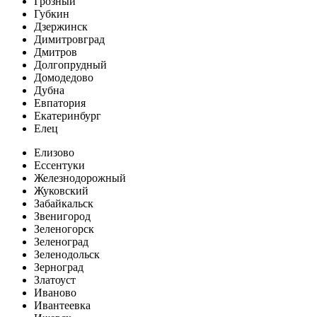
Грозный
Губкин
Дзержинск
Димитровград
Дмитров
Долгопрудный
Домодедово
Дубна
Евпатория
Екатеринбург
Елец
Елизово
Ессентуки
Железнодорожный
Жуковский
Забайкальск
Звенигород
Зеленогорск
Зеленоград
Зеленодольск
Зерноград
Златоуст
Иваново
Ивантеевка