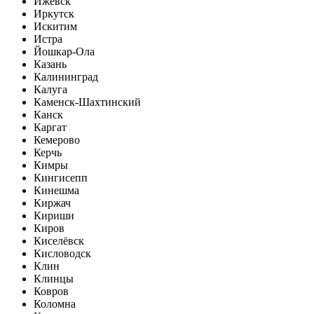
Ижевск
Иркутск
Искитим
Истра
Йошкар-Ола
Казань
Калининград
Калуга
Каменск-Шахтинский
Канск
Каргат
Кемерово
Керчь
Кимры
Кингисепп
Кинешма
Киржач
Кириши
Киров
Киселёвск
Кисловодск
Клин
Клинцы
Ковров
Коломна