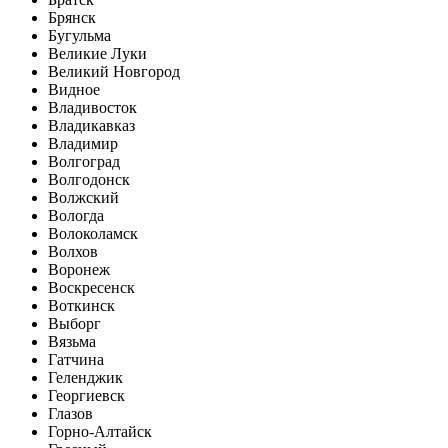
Брянск
Бугульма
Великие Луки
Великий Новгород
Видное
Владивосток
Владикавказ
Владимир
Волгоград
Волгодонск
Волжский
Вологда
Волоколамск
Волхов
Воронеж
Воскресенск
Воткинск
Выборг
Вязьма
Гатчина
Геленджик
Георгиевск
Глазов
Горно-Алтайск