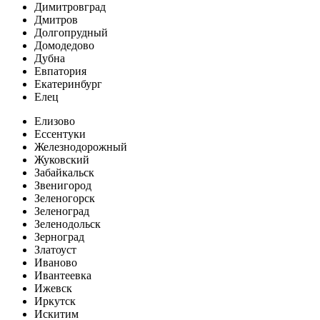
Димитровград
Дмитров
Долгопрудный
Домодедово
Дубна
Евпатория
Екатеринбург
Елец
Елизово
Ессентуки
Железнодорожный
Жуковский
Забайкальск
Звенигород
Зеленогорск
Зеленоград
Зеленодольск
Зерноград
Златоуст
Иваново
Ивантеевка
Ижевск
Иркутск
Искитим