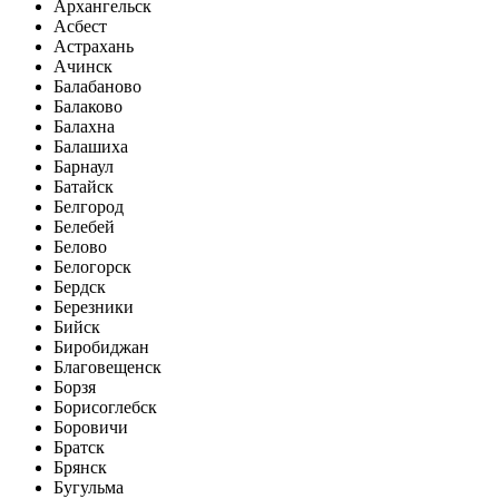
Архангельск
Асбест
Астрахань
Ачинск
Балабаново
Балаково
Балахна
Балашиха
Барнаул
Батайск
Белгород
Белебей
Белово
Белогорск
Бердск
Березники
Бийск
Биробиджан
Благовещенск
Борзя
Борисоглебск
Боровичи
Братск
Брянск
Бугульма