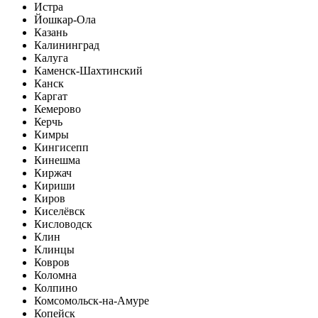
Истра
Йошкар-Ола
Казань
Калининград
Калуга
Каменск-Шахтинский
Канск
Каргат
Кемерово
Керчь
Кимры
Кингисепп
Кинешма
Киржач
Кириши
Киров
Киселёвск
Кисловодск
Клин
Клинцы
Ковров
Коломна
Колпино
Комсомольск-на-Амуре
Копейск