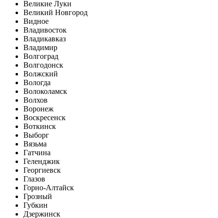
Великие Луки
Великий Новгород
Видное
Владивосток
Владикавказ
Владимир
Волгоград
Волгодонск
Волжский
Вологда
Волоколамск
Волхов
Воронеж
Воскресенск
Воткинск
Выборг
Вязьма
Гатчина
Геленджик
Георгиевск
Глазов
Горно-Алтайск
Грозный
Губкин
Дзержинск