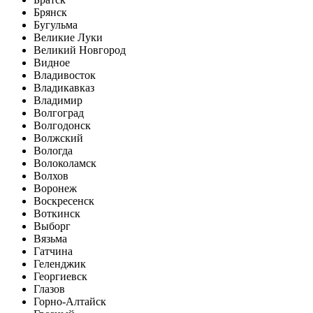
Брянск
Бугульма
Великие Луки
Великий Новгород
Видное
Владивосток
Владикавказ
Владимир
Волгоград
Волгодонск
Волжский
Вологда
Волоколамск
Волхов
Воронеж
Воскресенск
Воткинск
Выборг
Вязьма
Гатчина
Геленджик
Георгиевск
Глазов
Горно-Алтайск