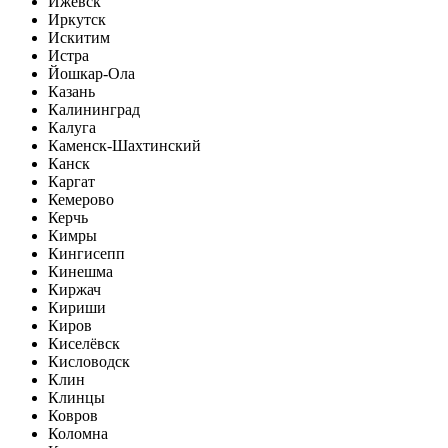
Ижевск
Иркутск
Искитим
Истра
Йошкар-Ола
Казань
Калининград
Калуга
Каменск-Шахтинский
Канск
Каргат
Кемерово
Керчь
Кимры
Кингисепп
Кинешма
Киржач
Кириши
Киров
Киселёвск
Кисловодск
Клин
Клинцы
Ковров
Коломна