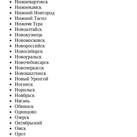
Нижневартовск
Нижнекамск
Нижний Новгород
Нижний Тагил
Нижняя Тура
Новоалтайск
Новокузнецк
Новомосковск
Новороссийск
Новосибирск
Новоуральск
Новочебоксарск
Новочеркасск
Новошахтинск
Новый Уренгой
Ногинск
Норильск
Ноябрьск
Нягань
Обнинск
Одинцово
Озерск
Октябрьский
Омск
Орел