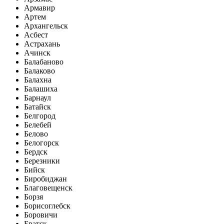
Армавир
Артем
Архангельск
Асбест
Астрахань
Ачинск
Балабаново
Балаково
Балахна
Балашиха
Барнаул
Батайск
Белгород
Белебей
Белово
Белогорск
Бердск
Березники
Бийск
Биробиджан
Благовещенск
Борзя
Борисоглебск
Боровичи
Братск