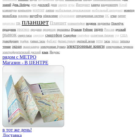
дисплей
Интернет
знаний
День Победы
дети
дрон
защита
игры
камера
квадрокоптер
Китай
контент
мобильные приложения
мобильный интернет
клавиатура
компьютер
лэптоп
монитор
моноблок
ноутбук
новинка
обновление
образование
операционная система
ОС
очки
патент
планшет
Планшет
пиратство
ПК
планшетофон
подарок
подсветка
Покетбук
прогноз
ридер
праздник
Россия
продажи
процессор
прошивка
Пушкин
Рейтинг
русский
рынок
смартфон
смарт-часы
смартпэд
Смартфон
сматрфон
солнечная батарея
суд
США
цена
фаблет
трансформер
трафик
умные часы
фитнес-трекер
цветной экран
часы
чехол
читалка
электронные книги
экран
чтение
экшн-камера
электронная бумага
электронные чернила
Яндекс
электрофоретический дисплей
язык
рядом с МЕТРО
Магазин - В ЦЕНТРЕ
в тот же день!
Доставка