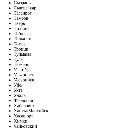
Сызрань
Сыктывкар
Таганрог
Тамбов
Тверь
Тихвин
Тобольск
Тольятти
Томск
Троицк
Туймазы
Тула
Тюмень
Улан-Удэ
Ульяновск
Уссурийск
Уфа
Ухта
Учалы
Феодосия
Хабаровск
Ханты-Мансийск
Хасавюрт
Химки
Чайковский