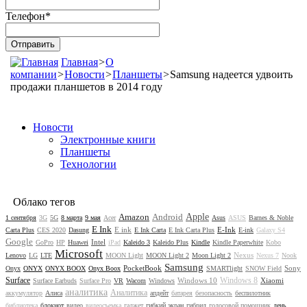
Телефон
*
Главная
>
О
компании
>
Новости
>
Планшеты
>
Samsung надеется удвоить
продажи планшетов в 2014 году
Новости
Электронные книги
Планшеты
Технологии
Облако тегов
Amazon
Android
Apple
1 сентября
3G
5G
8 марта
9 мая
Acer
Asus
ASUS
Barnes & Noble
E Ink
E ink
E-Ink
Carta Plus
CES 2020
Dasung
E Ink Carta
E Ink Carta Plus
E-ink
Galaxy S4
Google
Intel
GoPro
HP
Huawei
iPad
Kaleido 3
Kaleido Plus
Kindle
Kindle Paperwhite
Kobo
Microsoft
Nexus
Lenovo
LG
LTE
MOON Light
MOON Light 2
Moon Light 2
Nexus 7
Nook
Samsung
PocketBook
Sony
Onyx
ONYX
ONYX BOOX
Onyx Boox
SMARTlight
SNOW Field
Surface
Windows 8
Windows 10
Xiaomi
Surface Earbuds
Surface Pro
VR
Wacom
Windows
аналитика
Аналитика
аккумулятор
Алиса
апдейт
батарея
безопасность
беспилотник
библиотека
блокнот
видео
видеосъемка
гаджет
гибкий экран
гибрид
голосовой помощник
день