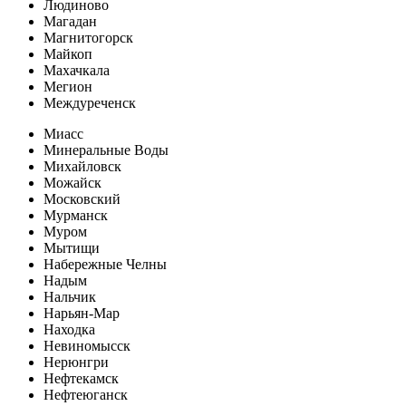
Людиново
Магадан
Магнитогорск
Майкоп
Махачкала
Мегион
Междуреченск
Миасс
Минеральные Воды
Михайловск
Можайск
Московский
Мурманск
Муром
Мытищи
Набережные Челны
Надым
Нальчик
Нарьян-Мар
Находка
Невиномысск
Нерюнгри
Нефтекамск
Нефтеюганск