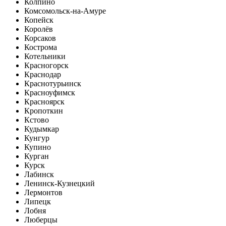
Колпино
Комсомольск-на-Амуре
Копейск
Королёв
Корсаков
Кострома
Котельники
Красногорск
Краснодар
Краснотурьинск
Красноуфимск
Красноярск
Кропоткин
Кстово
Кудымкар
Кунгур
Купино
Курган
Курск
Лабинск
Ленинск-Кузнецкий
Лермонтов
Липецк
Лобня
Люберцы