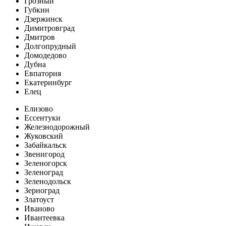
Грозный
Губкин
Дзержинск
Димитровград
Дмитров
Долгопрудный
Домодедово
Дубна
Евпатория
Екатеринбург
Елец
Елизово
Ессентуки
Железнодорожный
Жуковский
Забайкальск
Звенигород
Зеленогорск
Зеленоград
Зеленодольск
Зерноград
Златоуст
Иваново
Ивантеевка