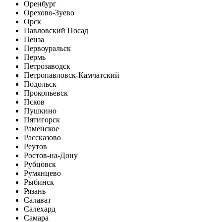
Оренбург
Орехово-Зуево
Орск
Павловский Посад
Пенза
Первоуральск
Пермь
Петрозаводск
Петропавловск-Камчатский
Подольск
Прокопьевск
Псков
Пушкино
Пятигорск
Раменское
Рассказово
Реутов
Ростов-на-Дону
Рубцовск
Румянцево
Рыбинск
Рязань
Салават
Салехард
Самара