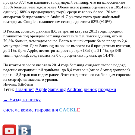
продано 37,4 млн планшетов под маркой Samsung, что на колоссальные
336% больше, чем годом ранее. Объем всего рынка оценивают в 195,4 млн
единиц (+68% к предыдущему году), среди которых более 120 млн
аппаратов базировались на Android. С учетом этого доля мобильной
платформы Google в планшетном секторе достигла 62% (+16%).
В России, согласно данным IDC за третий квартал 2013 года, продажи
планшетов под брендом Samsung составили 520 тысяч единиц, что на
79,3% больше, чем годом ранее. Всего в нашей стране было продано 2,4
млн устройств. Доля Samsung на рынке выросла на 6 процентных пунктов,
до 21%. Доля Apple, несмотря на рост продаж iPad (на 21,4%, до 340
тысяч единиц), сократилась на 0,6 процентных пункта, до 14,4%.
По итогам первого квартала 2014 года Samsung ожидает второе подряд
падение операционной прибыли - до 8,4 трлн вон (около 8 млрд долларов)
против 8,8 трлн вон годом ранее. Этот спад связан со слабеющим спросом
на смартфоны высокого уровня.
И
сточник: DailyComm
Теги:
Планшет
Apple
Samsung
Android
рынок
продажи
← Назад к списку
система комментирования
CACKL
E