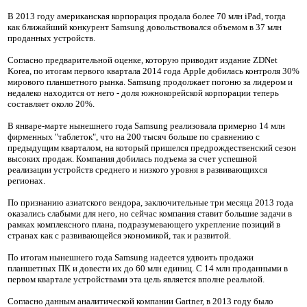
В 2013 году американская корпорация продала более 70 млн iPad, тогда
как ближайший конкурент Samsung довольствовался объемом в 37 млн
проданных устройств.
Согласно предварительной оценке, которую приводит издание ZDNet
Korea, по итогам первого квартала 2014 года Apple добилась контроля 30%
мирового планшетного рынка. Samsung продолжает погоню за лидером и
недалеко находится от него - доля южнокорейской корпорации теперь
составляет около 20%.
В январе-марте нынешнего года Samsung реализовала примерно 14 млн
фирменных "таблеток", что на 200 тысяч больше по сравнению с
предыдущим кварталом, на который пришелся предрождественский сезон
высоких продаж. Компания добилась подъема за счет успешной
реализации устройств среднего и низкого уровня в развивающихся
регионах.
По признанию азиатского вендора, заключительные три месяца 2013 года
оказались слабыми для него, но сейчас компания ставит большие задачи в
рамках комплексного плана, подразумевающего укрепление позиций в
странах как с развивающейся экономикой, так и развитой.
По итогам нынешнего года Samsung надеется удвоить продажи
планшетных ПК и довести их до 60 млн единиц. С 14 млн проданными в
первом квартале устройствами эта цель является вполне реальной.
Согласно данным аналитической компании Gartner, в 2013 году было