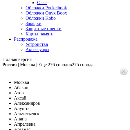
Oasis
Обложки Pocketbook
Обложки Onyx Boox
Обложки Kobo
Зарядки
Защитные пленки
Карты памяти
Распродажа
Устройства
Аксессуары
Полная версия
Россия
|
Москва
|
Еще
276 городов
275 города
Москва
Абакан
Азов
Аксай
Александров
Алушта
Альметьевск
Анапа
Апрелевка
Арзамас