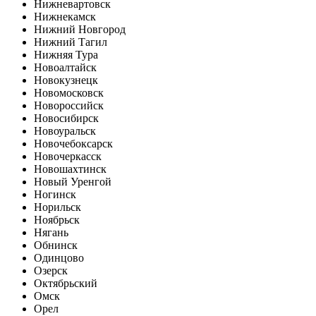
Нижневартовск
Нижнекамск
Нижний Новгород
Нижний Тагил
Нижняя Тура
Новоалтайск
Новокузнецк
Новомосковск
Новороссийск
Новосибирск
Новоуральск
Новочебоксарск
Новочеркасск
Новошахтинск
Новый Уренгой
Ногинск
Норильск
Ноябрьск
Нягань
Обнинск
Одинцово
Озерск
Октябрьский
Омск
Орел