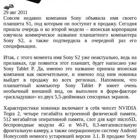
29 авг 2011
Совсем недавно компания Sony объявила имя своего
планшета S1, под которым он поступит в продажу. Сегодня
пришла очередь и ко второй модели – японская корпорация
озвучила коммерческое название планшетного компьютера
Sony S2, а также подтвердила в очередной раз его
спецификации.
Итак, с этого момента имя Sony S2 уже неактуально, ведь на
прилавках, где появится этот планшет, будет написано уже
Sony Tablet P. Да, именно это название приняла японская
компания как окончательное, и именно под ним новинка
выйдет в продажу во всех регионах. Напомним, что
планшетный компьютер Sony Tablet P имеет очень
необычный внешний вид, он выполнен в форм-факторе
«раскладушки» из двух 5,5-дюймовых сенсорных экранов.
Характеристики новинки включают в себя чипсет NVIDIA
Tegra 2, четыре гигабайта встроенной физической памяти,
512 мегабайтов оперативной памяти, слот для карт microSD,
беспроводные модули 4G и Wi-Fi, 0,3-мегапиксельную
фронтальную камеру, а также операционную систему Android
Honeycomb немного устаревшей версии 3.1. В продаже Sony