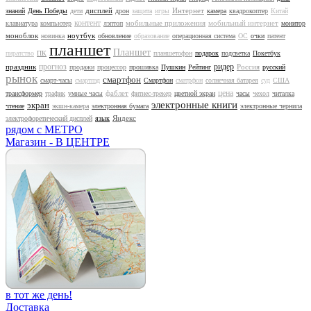
дисплей
Интернет
знаний
День Победы
дети
дрон
защита
игры
камера
квадрокоптер
Китай
контент
мобильные приложения
мобильный интернет
клавиатура
компьютер
лэптоп
монитор
моноблок
ноутбук
новинка
обновление
образование
операционная система
ОС
очки
патент
планшет
Планшет
пиратство
ПК
планшетофон
подарок
подсветка
Покетбук
прогноз
ридер
праздник
Россия
продажи
процессор
прошивка
Пушкин
Рейтинг
русский
рынок
смартфон
смарт-часы
смартпэд
Смартфон
сматрфон
солнечная батарея
суд
США
цена
фаблет
трансформер
трафик
умные часы
фитнес-трекер
цветной экран
часы
чехол
читалка
электронные книги
экран
чтение
экшн-камера
электронная бумага
электронные чернила
Яндекс
электрофоретический дисплей
язык
рядом с МЕТРО
Магазин - В ЦЕНТРЕ
в тот же день!
Доставка