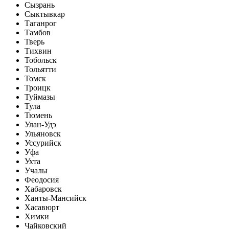
Сызрань
Сыктывкар
Таганрог
Тамбов
Тверь
Тихвин
Тобольск
Тольятти
Томск
Троицк
Туймазы
Тула
Тюмень
Улан-Удэ
Ульяновск
Уссурийск
Уфа
Ухта
Учалы
Феодосия
Хабаровск
Ханты-Мансийск
Хасавюрт
Химки
Чайковский