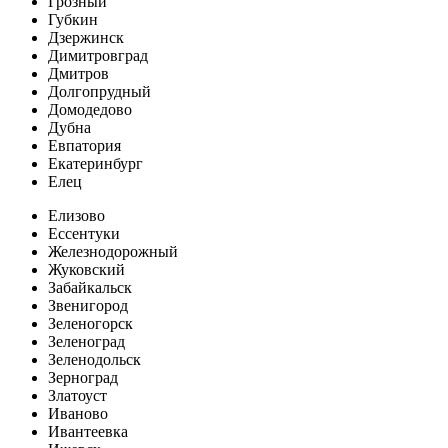
Грозный
Губкин
Дзержинск
Димитровград
Дмитров
Долгопрудный
Домодедово
Дубна
Евпатория
Екатеринбург
Елец
Елизово
Ессентуки
Железнодорожный
Жуковский
Забайкальск
Звенигород
Зеленогорск
Зеленоград
Зеленодольск
Зерноград
Златоуст
Иваново
Ивантеевка