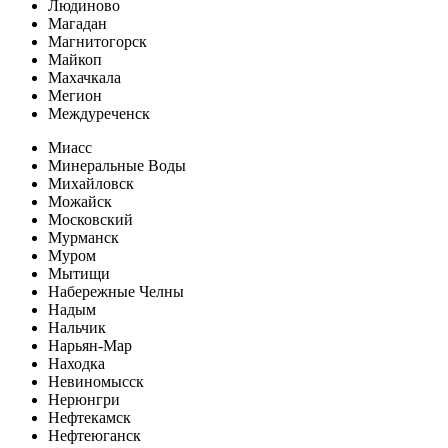
Людиново
Магадан
Магнитогорск
Майкоп
Махачкала
Мегион
Междуреченск
Миасс
Минеральные Воды
Михайловск
Можайск
Московский
Мурманск
Муром
Мытищи
Набережные Челны
Надым
Нальчик
Нарьян-Мар
Находка
Невиномысск
Нерюнгри
Нефтекамск
Нефтеюганск