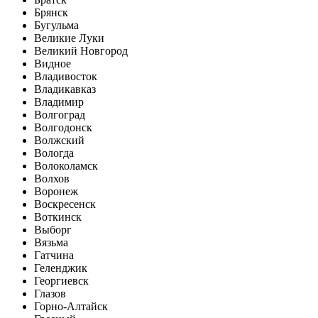
Брянск
Бугульма
Великие Луки
Великий Новгород
Видное
Владивосток
Владикавказ
Владимир
Волгоград
Волгодонск
Волжский
Вологда
Волоколамск
Волхов
Воронеж
Воскресенск
Воткинск
Выборг
Вязьма
Гатчина
Геленджик
Георгиевск
Глазов
Горно-Алтайск