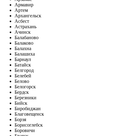
Армавир
Артем
Архангельск
Асбест
Астрахань
Ачинск
Балабаново
Балаково
Балахна
Балашиха
Барнаул
Батайск
Белгород
Белебей
Белово
Белогорск
Бердск
Березники
Бийск
Биробиджан
Благовещенск
Борзя
Борисоглебск
Боровичи
Братск