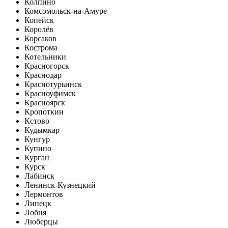
Колпино
Комсомольск-на-Амуре
Копейск
Королёв
Корсаков
Кострома
Котельники
Красногорск
Краснодар
Краснотурьинск
Красноуфимск
Красноярск
Кропоткин
Кстово
Кудымкар
Кунгур
Купино
Курган
Курск
Лабинск
Ленинск-Кузнецкий
Лермонтов
Липецк
Лобня
Люберцы