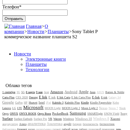
Телефон
*
Главная
>
О
компании
>
Новости
>
Планшеты
>
Sony Tablet P
коммерческое название планшета S2
Новости
Электронные книги
Планшеты
Технологии
Облако тегов
Amazon
Android
Apple
1 сентября
3G
5G
8 марта
9 мая
Acer
Asus
ASUS
Barnes & Noble
E Ink
E ink
E-Ink
Carta Plus
CES 2020
Dasung
E Ink Carta
E Ink Carta Plus
E-ink
Galaxy S4
Google
Intel
GoPro
HP
Huawei
iPad
Kaleido 3
Kaleido Plus
Kindle
Kindle Paperwhite
Kobo
Microsoft
Nexus
Lenovo
LG
LTE
MOON Light
MOON Light 2
Moon Light 2
Nexus 7
Nook
Samsung
PocketBook
Sony
Onyx
ONYX
ONYX BOOX
Onyx Boox
SMARTlight
SNOW Field
Surface
Windows 8
Windows 10
Xiaomi
Surface Earbuds
Surface Pro
VR
Wacom
Windows
аналитика
Аналитика
аккумулятор
Алиса
апдейт
батарея
безопасность
беспилотник
библиотека
блокнот
видео
видеосъемка
гаджет
гибкий экран
гибрид
голосовой помощник
день