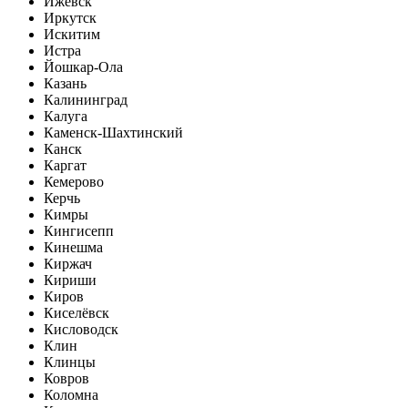
Ижевск
Иркутск
Искитим
Истра
Йошкар-Ола
Казань
Калининград
Калуга
Каменск-Шахтинский
Канск
Каргат
Кемерово
Керчь
Кимры
Кингисепп
Кинешма
Киржач
Кириши
Киров
Киселёвск
Кисловодск
Клин
Клинцы
Ковров
Коломна