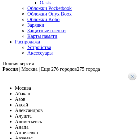
Oasis
Обложки Pocketbook
Обложки Onyx Boox
Обложки Kobo
Зарядки
Защитные пленки
Карты памяти
Распродажа
Устройства
Аксессуары
Полная версия
Россия
|
Москва
|
Еще
276 городов
275 города
Москва
Абакан
Азов
Аксай
Александров
Алушта
Альметьевск
Анапа
Апрелевка
Арзамас