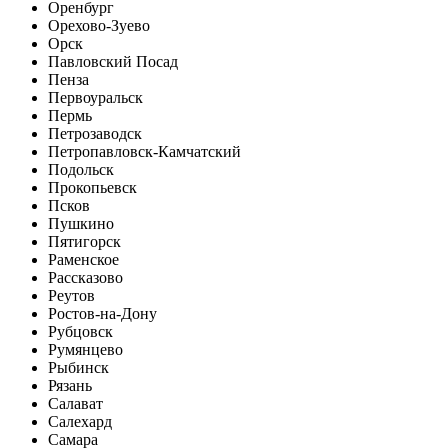
Оренбург
Орехово-Зуево
Орск
Павловский Посад
Пенза
Первоуральск
Пермь
Петрозаводск
Петропавловск-Камчатский
Подольск
Прокопьевск
Псков
Пушкино
Пятигорск
Раменское
Рассказово
Реутов
Ростов-на-Дону
Рубцовск
Румянцево
Рыбинск
Рязань
Салават
Салехард
Самара