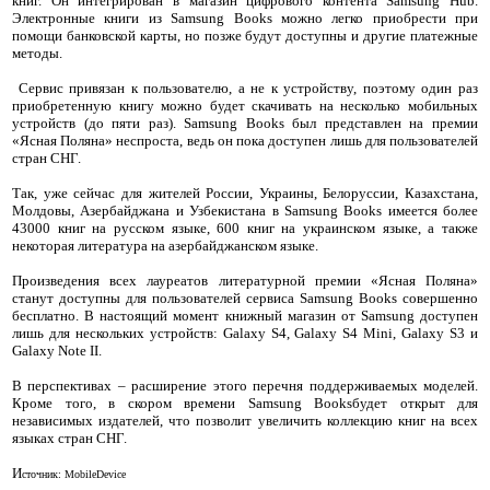
книг. Он интегрирован в магазин цифрового контента Samsung Hub.
Электронные книги из Samsung Books можно легко приобрести при
помощи банковской карты, но позже будут доступны и другие платежные
методы.
Сервис привязан к пользователю, а не к устройству, поэтому один раз
приобретенную книгу можно будет скачивать на несколько мобильных
устройств (до пяти раз). Samsung Books был представлен на премии
«Ясная Поляна» неспроста, ведь он пока доступен лишь для пользователей
стран СНГ.
Так, уже сейчас для жителей России, Украины, Белоруссии, Казахстана,
Молдовы, Азербайджана и Узбекистана в Samsung Books имеется более
43000 книг на русском языке, 600 книг на украинском языке, а также
некоторая литература на азербайджанском языке.
Произведения всех лауреатов литературной премии «Ясная Поляна»
станут доступны для пользователей сервиса Samsung Books совершенно
бесплатно. В настоящий момент книжный магазин от Samsung доступен
лишь для нескольких устройств: Galaxy S4, Galaxy S4 Mini, Galaxy S3 и
Galaxy Note II.
В перспективах – расширение этого перечня поддерживаемых моделей.
Кроме того, в скором времени Samsung Booksбудет открыт для
независимых издателей, что позволит увеличить коллекцию книг на всех
языках стран СНГ.
И
сточник: MobileDevice