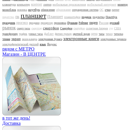
контент
мобильные приложения
мобильный интернет
клавиатура
компьютер
лэптоп
монитор
моноблок
ноутбук
новинка
обновление
образование
операционная система
ОС
очки
патент
планшет
Планшет
пиратство
ПК
планшетофон
подарок
подсветка
Покетбук
прогноз
ридер
праздник
Россия
продажи
процессор
прошивка
Пушкин
Рейтинг
русский
рынок
смартфон
смарт-часы
смартпэд
Смартфон
сматрфон
солнечная батарея
суд
США
цена
фаблет
трансформер
трафик
умные часы
фитнес-трекер
цветной экран
часы
чехол
читалка
электронные книги
экран
чтение
экшн-камера
электронная бумага
электронные чернила
Яндекс
электрофоретический дисплей
язык
рядом с МЕТРО
Магазин - В ЦЕНТРЕ
в тот же день!
Доставка