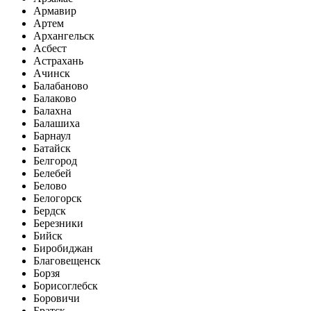
Армавир
Артем
Архангельск
Асбест
Астрахань
Ачинск
Балабаново
Балаково
Балахна
Балашиха
Барнаул
Батайск
Белгород
Белебей
Белово
Белогорск
Бердск
Березники
Бийск
Биробиджан
Благовещенск
Борзя
Борисоглебск
Боровичи
Братск