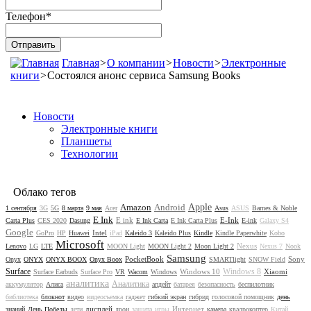
Телефон
*
Главная
>
О компании
>
Новости
>
Электронные
книги
>
Состоялся анонс сервиса Samsung Books
Новости
Электронные книги
Планшеты
Технологии
Облако тегов
Amazon
Android
Apple
1 сентября
3G
5G
8 марта
9 мая
Acer
Asus
ASUS
Barnes & Noble
E Ink
E ink
E-Ink
Carta Plus
CES 2020
Dasung
E Ink Carta
E Ink Carta Plus
E-ink
Galaxy S4
Google
Intel
GoPro
HP
Huawei
iPad
Kaleido 3
Kaleido Plus
Kindle
Kindle Paperwhite
Kobo
Microsoft
Nexus
Lenovo
LG
LTE
MOON Light
MOON Light 2
Moon Light 2
Nexus 7
Nook
Samsung
PocketBook
Sony
Onyx
ONYX
ONYX BOOX
Onyx Boox
SMARTlight
SNOW Field
Surface
Windows 8
Windows 10
Xiaomi
Surface Earbuds
Surface Pro
VR
Wacom
Windows
аналитика
Аналитика
аккумулятор
Алиса
апдейт
батарея
безопасность
беспилотник
библиотека
блокнот
видео
видеосъемка
гаджет
гибкий экран
гибрид
голосовой помощник
день
дисплей
Интернет
знаний
День Победы
дети
дрон
защита
игры
камера
квадрокоптер
Китай