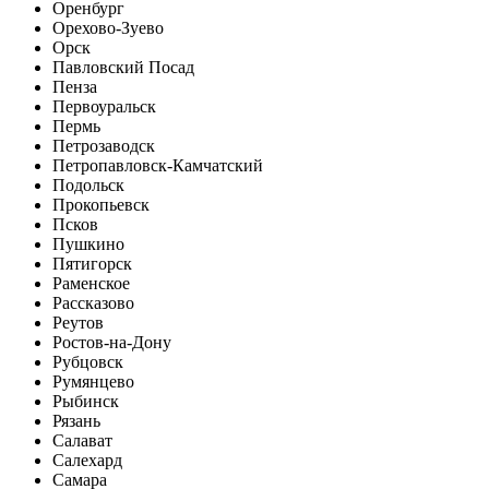
Оренбург
Орехово-Зуево
Орск
Павловский Посад
Пенза
Первоуральск
Пермь
Петрозаводск
Петропавловск-Камчатский
Подольск
Прокопьевск
Псков
Пушкино
Пятигорск
Раменское
Рассказово
Реутов
Ростов-на-Дону
Рубцовск
Румянцево
Рыбинск
Рязань
Салават
Салехард
Самара