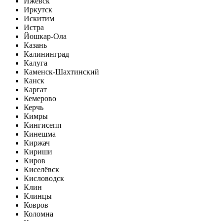
Ижевск
Иркутск
Искитим
Истра
Йошкар-Ола
Казань
Калининград
Калуга
Каменск-Шахтинский
Канск
Каргат
Кемерово
Керчь
Кимры
Кингисепп
Кинешма
Киржач
Кириши
Киров
Киселёвск
Кисловодск
Клин
Клинцы
Ковров
Коломна