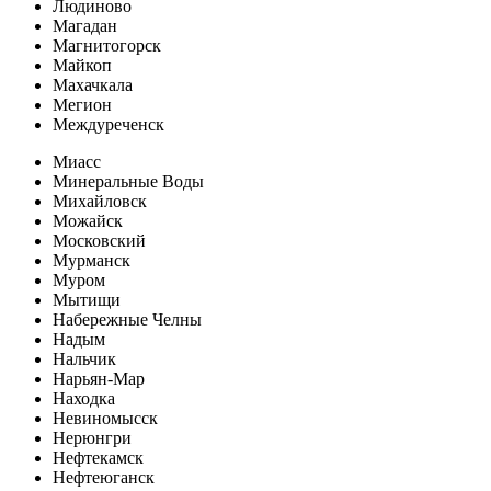
Людиново
Магадан
Магнитогорск
Майкоп
Махачкала
Мегион
Междуреченск
Миасс
Минеральные Воды
Михайловск
Можайск
Московский
Мурманск
Муром
Мытищи
Набережные Челны
Надым
Нальчик
Нарьян-Мар
Находка
Невиномысск
Нерюнгри
Нефтекамск
Нефтеюганск