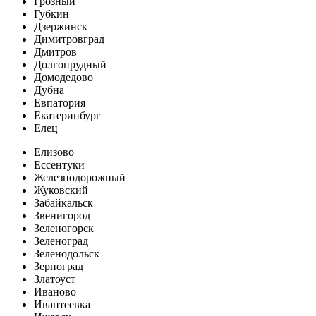
Грозный
Губкин
Дзержинск
Димитровград
Дмитров
Долгопрудный
Домодедово
Дубна
Евпатория
Екатеринбург
Елец
Елизово
Ессентуки
Железнодорожный
Жуковский
Забайкальск
Звенигород
Зеленогорск
Зеленоград
Зеленодольск
Зерноград
Златоуст
Иваново
Ивантеевка