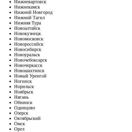
Нижневартовск
Нижнекамск
Нижний Новгород
Нижний Тагил
Нижняя Тура
Новоалтайск
Новокузнецк
Новомосковск
Новороссийск
Новосибирск
Новоуральск
Новочебоксарск
Новочеркасск
Новошахтинск
Новый Уренгой
Ногинск
Норильск
Ноябрьск
Нягань
Обнинск
Одинцово
Озерск
Октябрьский
Омск
Орел