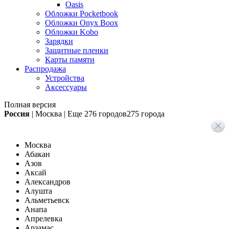
Oasis
Обложки Pocketbook
Обложки Onyx Boox
Обложки Kobo
Зарядки
Защитные пленки
Карты памяти
Распродажа
Устройства
Аксессуары
Полная версия
Россия
|
Москва
|
Еще
276 городов
275 города
Москва
Абакан
Азов
Аксай
Александров
Алушта
Альметьевск
Анапа
Апрелевка
Арзамас