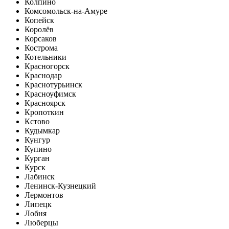
Колпино
Комсомольск-на-Амуре
Копейск
Королёв
Корсаков
Кострома
Котельники
Красногорск
Краснодар
Краснотурьинск
Красноуфимск
Красноярск
Кропоткин
Кстово
Кудымкар
Кунгур
Купино
Курган
Курск
Лабинск
Ленинск-Кузнецкий
Лермонтов
Липецк
Лобня
Люберцы