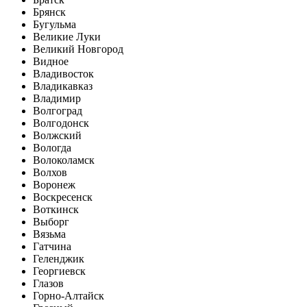
Брянск
Бугульма
Великие Луки
Великий Новгород
Видное
Владивосток
Владикавказ
Владимир
Волгоград
Волгодонск
Волжский
Вологда
Волоколамск
Волхов
Воронеж
Воскресенск
Воткинск
Выборг
Вязьма
Гатчина
Геленджик
Георгиевск
Глазов
Горно-Алтайск