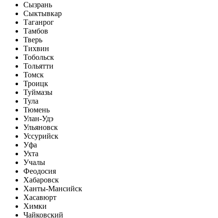
Сызрань
Сыктывкар
Таганрог
Тамбов
Тверь
Тихвин
Тобольск
Тольятти
Томск
Троицк
Туймазы
Тула
Тюмень
Улан-Удэ
Ульяновск
Уссурийск
Уфа
Ухта
Учалы
Феодосия
Хабаровск
Ханты-Мансийск
Хасавюрт
Химки
Чайковский