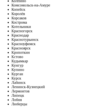
Колпино
Комсомольск-на-Амуре
Копейск
Королёв
Корсаков
Кострома
Котельники
Красногорск
Краснодар
Краснотурьинск
Красноуфимск
Красноярск
Кропоткин
Кстово
Кудымкар
Кунгур
Купино
Курган
Курск
Лабинск
Ленинск-Кузнецкий
Лермонтов
Липецк
Лобня
Люберцы