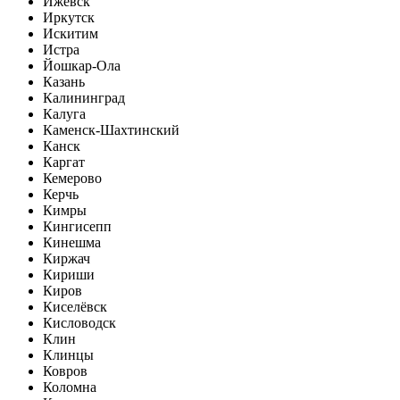
Ижевск
Иркутск
Искитим
Истра
Йошкар-Ола
Казань
Калининград
Калуга
Каменск-Шахтинский
Канск
Каргат
Кемерово
Керчь
Кимры
Кингисепп
Кинешма
Киржач
Кириши
Киров
Киселёвск
Кисловодск
Клин
Клинцы
Ковров
Коломна