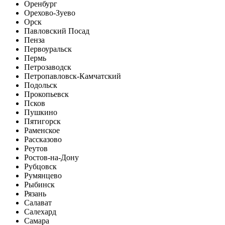
Оренбург
Орехово-Зуево
Орск
Павловский Посад
Пенза
Первоуральск
Пермь
Петрозаводск
Петропавловск-Камчатский
Подольск
Прокопьевск
Псков
Пушкино
Пятигорск
Раменское
Рассказово
Реутов
Ростов-на-Дону
Рубцовск
Румянцево
Рыбинск
Рязань
Салават
Салехард
Самара