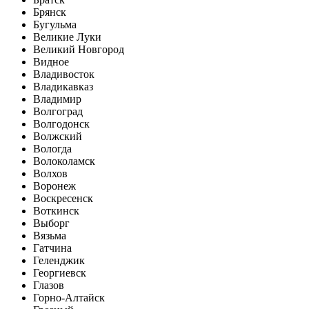
Брянск
Бугульма
Великие Луки
Великий Новгород
Видное
Владивосток
Владикавказ
Владимир
Волгоград
Волгодонск
Волжский
Вологда
Волоколамск
Волхов
Воронеж
Воскресенск
Воткинск
Выборг
Вязьма
Гатчина
Геленджик
Георгиевск
Глазов
Горно-Алтайск