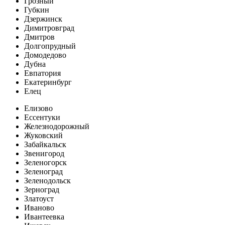
Грозный
Губкин
Дзержинск
Димитровград
Дмитров
Долгопрудный
Домодедово
Дубна
Евпатория
Екатеринбург
Елец
Елизово
Ессентуки
Железнодорожный
Жуковский
Забайкальск
Звенигород
Зеленогорск
Зеленоград
Зеленодольск
Зерноград
Златоуст
Иваново
Ивантеевка