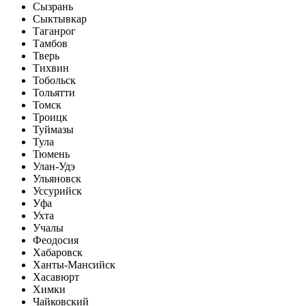
Сызрань
Сыктывкар
Таганрог
Тамбов
Тверь
Тихвин
Тобольск
Тольятти
Томск
Троицк
Туймазы
Тула
Тюмень
Улан-Удэ
Ульяновск
Уссурийск
Уфа
Ухта
Учалы
Феодосия
Хабаровск
Ханты-Мансийск
Хасавюрт
Химки
Чайковский