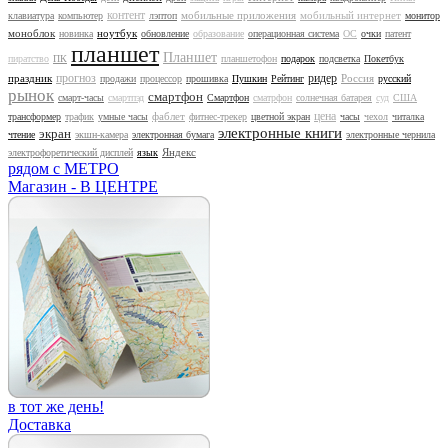
контент
мобильные приложения
мобильный интернет
клавиатура
компьютер
лэптоп
монитор
моноблок
ноутбук
новинка
обновление
образование
операционная система
ОС
очки
патент
планшет
Планшет
пиратство
ПК
планшетофон
подарок
подсветка
Покетбук
прогноз
ридер
праздник
Россия
продажи
процессор
прошивка
Пушкин
Рейтинг
русский
рынок
смартфон
смарт-часы
смартпэд
Смартфон
сматрфон
солнечная батарея
суд
США
цена
фаблет
трансформер
трафик
умные часы
фитнес-трекер
цветной экран
часы
чехол
читалка
электронные книги
экран
чтение
экшн-камера
электронная бумага
электронные чернила
Яндекс
электрофоретический дисплей
язык
рядом с МЕТРО
Магазин - В ЦЕНТРЕ
в тот же день!
Доставка