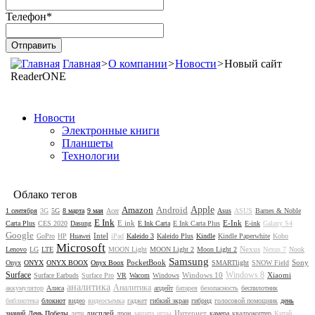
Телефон
*
Главная
>
О компании
>
Новости
>
Новый сайт
ReaderONE
Новости
Электронные книги
Планшеты
Технологии
Облако тегов
Amazon
Android
Apple
1 сентября
3G
5G
8 марта
9 мая
Acer
Asus
ASUS
Barnes & Noble
E Ink
E ink
E-Ink
Carta Plus
CES 2020
Dasung
E Ink Carta
E Ink Carta Plus
E-ink
Galaxy S4
Google
Intel
GoPro
HP
Huawei
iPad
Kaleido 3
Kaleido Plus
Kindle
Kindle Paperwhite
Kobo
Microsoft
Nexus
Lenovo
LG
LTE
MOON Light
MOON Light 2
Moon Light 2
Nexus 7
Nook
Samsung
PocketBook
Sony
Onyx
ONYX
ONYX BOOX
Onyx Boox
SMARTlight
SNOW Field
Surface
Windows 8
Windows 10
Xiaomi
Surface Earbuds
Surface Pro
VR
Wacom
Windows
аналитика
Аналитика
аккумулятор
Алиса
апдейт
батарея
безопасность
беспилотник
библиотека
блокнот
видео
видеосъемка
гаджет
гибкий экран
гибрид
голосовой помощник
день
дисплей
Интернет
знаний
День Победы
дети
дрон
защита
игры
камера
квадрокоптер
Китай