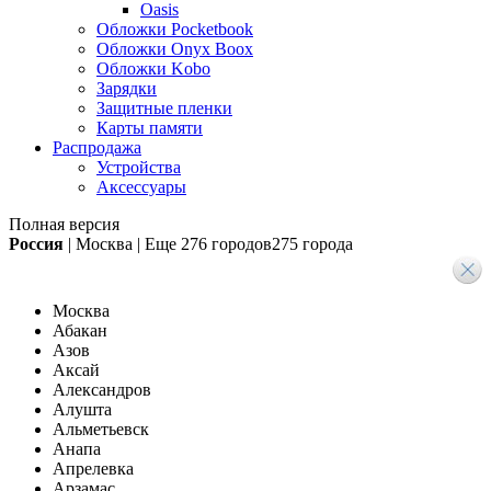
Oasis
Обложки Pocketbook
Обложки Onyx Boox
Обложки Kobo
Зарядки
Защитные пленки
Карты памяти
Распродажа
Устройства
Аксессуары
Полная версия
Россия
|
Москва
|
Еще
276 городов
275 города
Москва
Абакан
Азов
Аксай
Александров
Алушта
Альметьевск
Анапа
Апрелевка
Арзамас