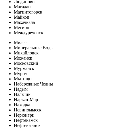
Людиново
Магадан
Магнитогорск
Майкоп
Махачкала
Мегион
Междуреченск
Миасс
Минеральные Воды
Михайловск
Можайск
Московский
Мурманск
Муром
Мытищи
Набережные Челны
Надым
Нальчик
Нарьян-Мар
Находка
Невиномысск
Нерюнгри
Нефтекамск
Нефтеюганск