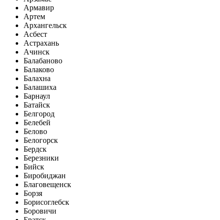
Армавир
Артем
Архангельск
Асбест
Астрахань
Ачинск
Балабаново
Балаково
Балахна
Балашиха
Барнаул
Батайск
Белгород
Белебей
Белово
Белогорск
Бердск
Березники
Бийск
Биробиджан
Благовещенск
Борзя
Борисоглебск
Боровичи
Братск