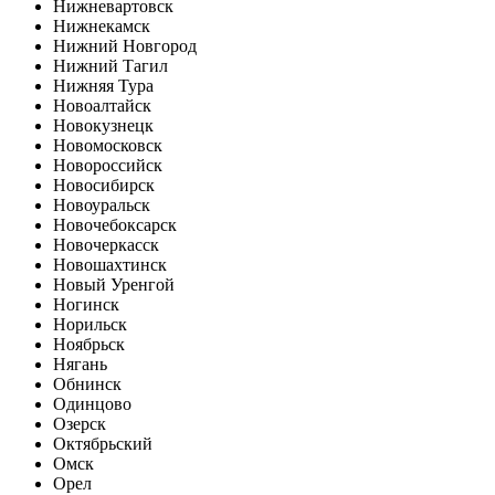
Нижневартовск
Нижнекамск
Нижний Новгород
Нижний Тагил
Нижняя Тура
Новоалтайск
Новокузнецк
Новомосковск
Новороссийск
Новосибирск
Новоуральск
Новочебоксарск
Новочеркасск
Новошахтинск
Новый Уренгой
Ногинск
Норильск
Ноябрьск
Нягань
Обнинск
Одинцово
Озерск
Октябрьский
Омск
Орел