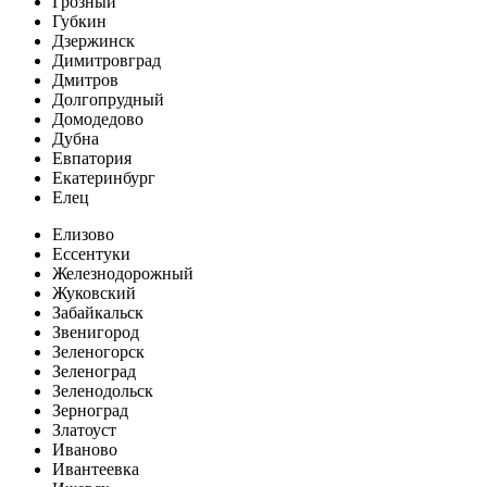
Грозный
Губкин
Дзержинск
Димитровград
Дмитров
Долгопрудный
Домодедово
Дубна
Евпатория
Екатеринбург
Елец
Елизово
Ессентуки
Железнодорожный
Жуковский
Забайкальск
Звенигород
Зеленогорск
Зеленоград
Зеленодольск
Зерноград
Златоуст
Иваново
Ивантеевка