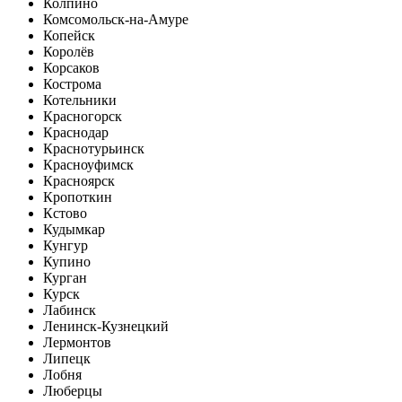
Колпино
Комсомольск-на-Амуре
Копейск
Королёв
Корсаков
Кострома
Котельники
Красногорск
Краснодар
Краснотурьинск
Красноуфимск
Красноярск
Кропоткин
Кстово
Кудымкар
Кунгур
Купино
Курган
Курск
Лабинск
Ленинск-Кузнецкий
Лермонтов
Липецк
Лобня
Люберцы