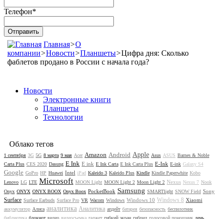
Телефон
*
Главная
>
О
компании
>
Новости
>
Планшеты
>
Цифра дня: Сколько
фаблетов продано в России с начала года?
Новости
Электронные книги
Планшеты
Технологии
Облако тегов
Amazon
Android
Apple
1 сентября
3G
5G
8 марта
9 мая
Acer
Asus
ASUS
Barnes & Noble
E Ink
E ink
E-Ink
Carta Plus
CES 2020
Dasung
E Ink Carta
E Ink Carta Plus
E-ink
Galaxy S4
Google
Intel
GoPro
HP
Huawei
iPad
Kaleido 3
Kaleido Plus
Kindle
Kindle Paperwhite
Kobo
Microsoft
Nexus
Lenovo
LG
LTE
MOON Light
MOON Light 2
Moon Light 2
Nexus 7
Nook
Samsung
PocketBook
Sony
Onyx
ONYX
ONYX BOOX
Onyx Boox
SMARTlight
SNOW Field
Surface
Windows 8
Windows 10
Xiaomi
Surface Earbuds
Surface Pro
VR
Wacom
Windows
аналитика
Аналитика
аккумулятор
Алиса
апдейт
батарея
безопасность
беспилотник
библиотека
блокнот
видео
видеосъемка
гаджет
гибкий экран
гибрид
голосовой помощник
день