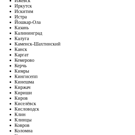
Ижевск
Иркутск
Искитим
Истра
Йошкар-Ола
Казань
Калининград
Калуга
Каменск-Шахтинский
Канск
Каргат
Кемерово
Керчь
Кимры
Кингисепп
Кинешма
Киржач
Кириши
Киров
Киселёвск
Кисловодск
Клин
Клинцы
Ковров
Коломна