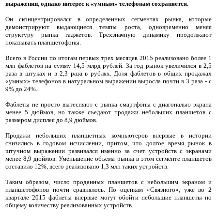
выражении, однако интерес к «умным» телефонам сохраняется.
Он сконцентрировался в определенных сегментах рынка, которые
демонстрируют выдающиеся темпы роста, одновременно меняя
структуру рынка гаджетов. Трехзначную динамику продолжают
показывать планшетофоны.
Всего в России по итогам первых трех месяцев 2015 реализовано более 1
млн фаблетов на сумму 14,5 млрд рублей. За год рынок увеличился в 2,5
раза в штуках и в 2,3 раза в рублях. Доля фаблетов в общих продажах
«умных» телефонов в натуральном выражении выросла почти в 3 раза - с
9% до 24%.
Фаблеты не просто вытесняют с рынка смартфоны с диагональю экрана
менее 5 дюймов, но также съедают продажи небольших планшетов с
размером дисплея до 8,9 дюймов.
Продажи небольших планшетных компьютеров впервые в истории
снизились в годовом исчислении, притом, что долгое время рынок в
штучном выражении развивался именно за счет устройств с экранами
менее 8,9 дюймов. Уменьшение объема рынка в этом сегменте планшетов
составило 12%, всего реализовано 1,3 млн таких устройств.
Таким образом, число проданных планшетов с небольшим экраном и
планшетофонов почти сравнялось. По оценкам «Связного», уже во 2
квартале 2015 фаблеты впервые могут обойти небольшие планшеты по
общему количеству реализованных устройств.