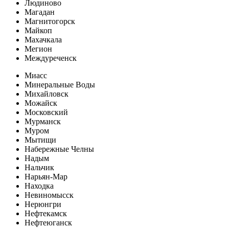
Людиново
Магадан
Магнитогорск
Майкоп
Махачкала
Мегион
Междуреченск
Миасс
Минеральные Воды
Михайловск
Можайск
Московский
Мурманск
Муром
Мытищи
Набережные Челны
Надым
Нальчик
Нарьян-Мар
Находка
Невиномысск
Нерюнгри
Нефтекамск
Нефтеюганск