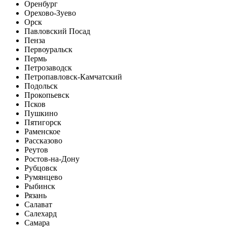
Оренбург
Орехово-Зуево
Орск
Павловский Посад
Пенза
Первоуральск
Пермь
Петрозаводск
Петропавловск-Камчатский
Подольск
Прокопьевск
Псков
Пушкино
Пятигорск
Раменское
Рассказово
Реутов
Ростов-на-Дону
Рубцовск
Румянцево
Рыбинск
Рязань
Салават
Салехард
Самара