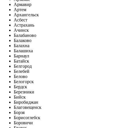
Армавир
Артем
Архангельск
Асбест
Астрахань
Ачинск
Балабаново
Балаково
Балахна
Балашиха
Барнаул
Батайск
Белгород
Белебей
Белово
Белогорск
Бердск
Березники
Бийск
Биробиджан
Благовещенск
Борзя
Борисоглебск
Боровичи
Братск