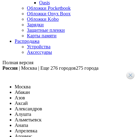
Oasis
Обложки Pocketbook
Обложки Onyx Boox
Обложки Kobo
Зарядки
Защитные пленки
Карты памяти
Распродажа
Устройства
Аксессуары
Полная версия
Россия
|
Москва
|
Еще
276 городов
275 города
Москва
Абакан
Азов
Аксай
Александров
Алушта
Альметьевск
Анапа
Апрелевка
Арзамас