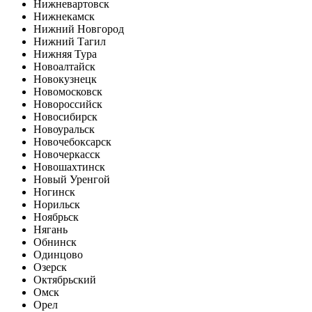
Нижневартовск
Нижнекамск
Нижний Новгород
Нижний Тагил
Нижняя Тура
Новоалтайск
Новокузнецк
Новомосковск
Новороссийск
Новосибирск
Новоуральск
Новочебоксарск
Новочеркасск
Новошахтинск
Новый Уренгой
Ногинск
Норильск
Ноябрьск
Нягань
Обнинск
Одинцово
Озерск
Октябрьский
Омск
Орел