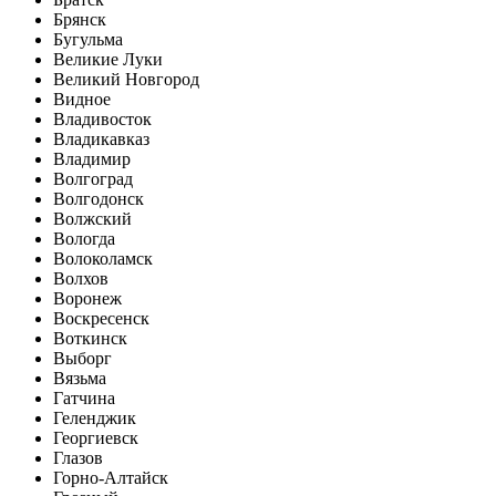
Брянск
Бугульма
Великие Луки
Великий Новгород
Видное
Владивосток
Владикавказ
Владимир
Волгоград
Волгодонск
Волжский
Вологда
Волоколамск
Волхов
Воронеж
Воскресенск
Воткинск
Выборг
Вязьма
Гатчина
Геленджик
Георгиевск
Глазов
Горно-Алтайск