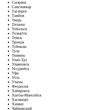
Сызрань
Сыктывкар
Таганрог
Тамбов
Тверь
Тихвин
Тобольск
Тольятти
Томск
Троицк
Туймазы
Тула
Тюмень
Улан-Удэ
Ульяновск
Уссурийск
Уфа
Ухта
Учалы
Феодосия
Хабаровск
Ханты-Мансийск
Хасавюрт
Химки
Чайковский