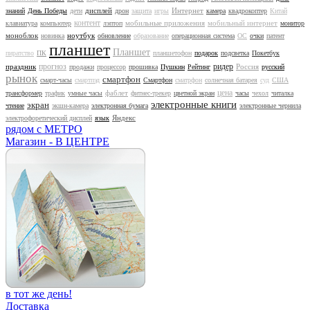
дисплей
Интернет
знаний
День Победы
дети
дрон
защита
игры
камера
квадрокоптер
Китай
контент
мобильные приложения
мобильный интернет
клавиатура
компьютер
лэптоп
монитор
моноблок
ноутбук
новинка
обновление
образование
операционная система
ОС
очки
патент
планшет
Планшет
пиратство
ПК
планшетофон
подарок
подсветка
Покетбук
прогноз
ридер
праздник
Россия
продажи
процессор
прошивка
Пушкин
Рейтинг
русский
рынок
смартфон
смарт-часы
смартпэд
Смартфон
сматрфон
солнечная батарея
суд
США
цена
фаблет
трансформер
трафик
умные часы
фитнес-трекер
цветной экран
часы
чехол
читалка
электронные книги
экран
чтение
экшн-камера
электронная бумага
электронные чернила
Яндекс
электрофоретический дисплей
язык
рядом с МЕТРО
Магазин - В ЦЕНТРЕ
в тот же день!
Доставка