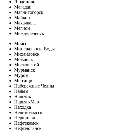
Людиново
Магадан
Магнитогорск
Майкоп
Махачкала
Мегион
Междуреченск
Миасс
Минеральные Воды
Михайловск
Можайск
Московский
Мурманск
Муром
Мытищи
Набережные Челны
Надым
Нальчик
Нарьян-Мар
Находка
Невиномысск
Нерюнгри
Нефтекамск
Нефтеюганск