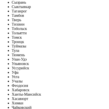
Сызрань
Сыктывкар
Таганрог
Тамбов
Тверь
Тихвин
Тобольск
Тольятти
Томск
Троицк
Туймазы
Тула
Тюмень
Улан-Удэ
Ульяновск
Уссурийск
Уфа
Ухта
Учалы
Феодосия
Хабаровск
Ханты-Мансийск
Хасавюрт
Химки
Чайковский