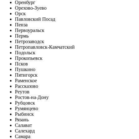
Оренбург
Орехово-Зуево
Орск
Павловский Посад
Пенза
Первоуральск
Пермь
Петрозаводск
Петропавловск-Камчатский
Подольск
Прокопьевск
Псков
Пушкино
Пятигорск
Раменское
Рассказово
Реутов
Ростов-на-Дону
Рубцовск
Румянцево
Рыбинск
Рязань
Салават
Салехард
Самара