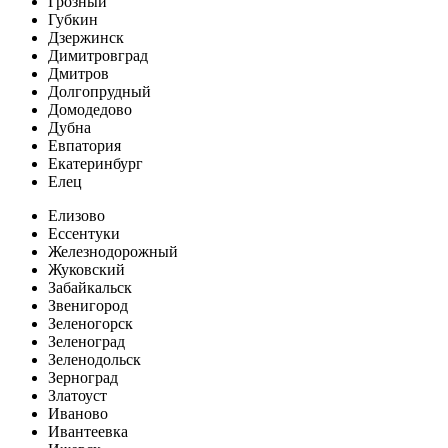
Грозный
Губкин
Дзержинск
Димитровград
Дмитров
Долгопрудный
Домодедово
Дубна
Евпатория
Екатеринбург
Елец
Елизово
Ессентуки
Железнодорожный
Жуковский
Забайкальск
Звенигород
Зеленогорск
Зеленоград
Зеленодольск
Зерноград
Златоуст
Иваново
Ивантеевка