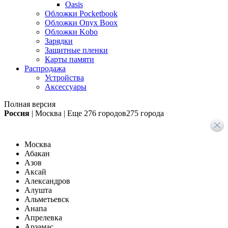
Oasis
Обложки Pocketbook
Обложки Onyx Boox
Обложки Kobo
Зарядки
Защитные пленки
Карты памяти
Распродажа
Устройства
Аксессуары
Полная версия
Россия
|
Москва
|
Еще
276 городов
275 города
Москва
Абакан
Азов
Аксай
Александров
Алушта
Альметьевск
Анапа
Апрелевка
Арзамас