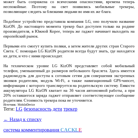
может быть сопряжена со всяческими опасностями, времена теперь
неспокойные. Поэтому на свет появились мобильные трекеры,
позволяющие следить за близкими людьми во имя их же блага.
Подобное устройство представила компания LG, оно получило название
KizON. До настоящего момента трекер был доступен только на родине
производителя, в Южной Корее, теперь же гаджет начинает выходить на
европейский рынок.
Первыми его смогут купить поляки, а затем жители других стран Старого
Света. С помощью LG KizON родители всегда будут знать, где находятся
их дети, и что с ними происходит.
На техническом уровне LG KizON представляет собой мобильный
телефон, уменьшенный до размеров небольшого браслета. Здесь имеется
радиомодуль для доступа к сотовым сетям для совершения экстренных
звонков родителям, модуль Wi-Fi, а также навигационный GPS-чипсет,
информация с которого транслируется на родительскую систему. Емкости
аккумулятора LG KizON хватает на 36 часов автономной работы, а при
20% оставшегося заряда гаджет отправляет соответствующее сообщение
родителям. Стоимость трекера пока не уточняется.
Источник: MobileDevice
Теги:
LG
безопасность
дети
трекер
← Назад к списку
система комментирования
CACKL
E