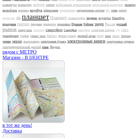
контент
мобильные приложения
мобильный интернет
клавиатура
компьютер
лэптоп
монитор
моноблок
ноутбук
новинка
обновление
образование
операционная система
ОС
очки
патент
планшет
Планшет
пиратство
ПК
планшетофон
подарок
подсветка
Покетбук
прогноз
ридер
праздник
Россия
продажи
процессор
прошивка
Пушкин
Рейтинг
русский
рынок
смартфон
смарт-часы
смартпэд
Смартфон
сматрфон
солнечная батарея
суд
США
цена
фаблет
трансформер
трафик
умные часы
фитнес-трекер
цветной экран
часы
чехол
читалка
электронные книги
экран
чтение
экшн-камера
электронная бумага
электронные чернила
Яндекс
электрофоретический дисплей
язык
рядом с МЕТРО
Магазин - В ЦЕНТРЕ
в тот же день!
Доставка