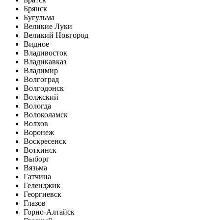
Брянск
Бугульма
Великие Луки
Великий Новгород
Видное
Владивосток
Владикавказ
Владимир
Волгоград
Волгодонск
Волжский
Вологда
Волоколамск
Волхов
Воронеж
Воскресенск
Воткинск
Выборг
Вязьма
Гатчина
Геленджик
Георгиевск
Глазов
Горно-Алтайск