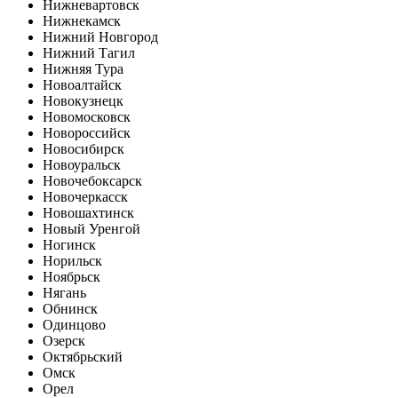
Нижневартовск
Нижнекамск
Нижний Новгород
Нижний Тагил
Нижняя Тура
Новоалтайск
Новокузнецк
Новомосковск
Новороссийск
Новосибирск
Новоуральск
Новочебоксарск
Новочеркасск
Новошахтинск
Новый Уренгой
Ногинск
Норильск
Ноябрьск
Нягань
Обнинск
Одинцово
Озерск
Октябрьский
Омск
Орел