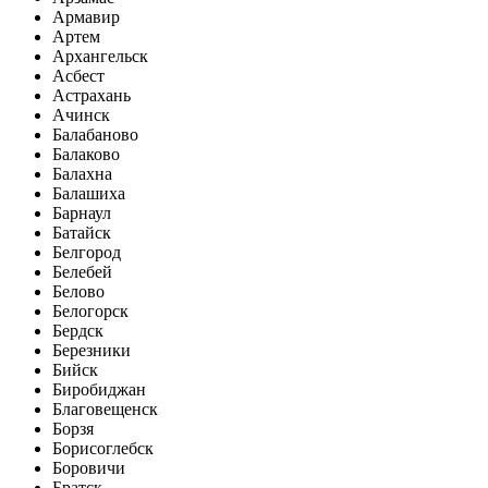
Армавир
Артем
Архангельск
Асбест
Астрахань
Ачинск
Балабаново
Балаково
Балахна
Балашиха
Барнаул
Батайск
Белгород
Белебей
Белово
Белогорск
Бердск
Березники
Бийск
Биробиджан
Благовещенск
Борзя
Борисоглебск
Боровичи
Братск