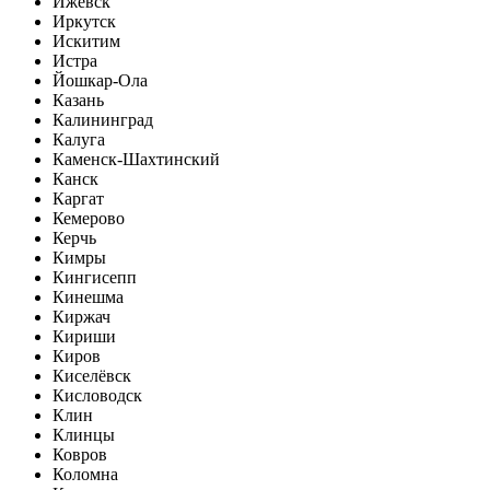
Ижевск
Иркутск
Искитим
Истра
Йошкар-Ола
Казань
Калининград
Калуга
Каменск-Шахтинский
Канск
Каргат
Кемерово
Керчь
Кимры
Кингисепп
Кинешма
Киржач
Кириши
Киров
Киселёвск
Кисловодск
Клин
Клинцы
Ковров
Коломна