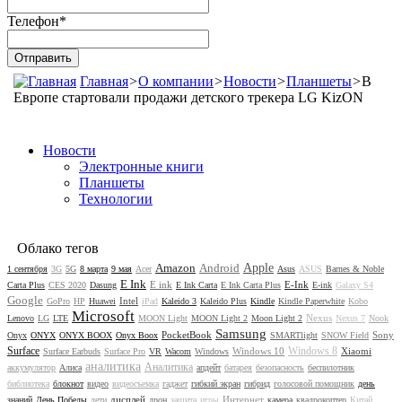
Телефон
*
Главная
>
О компании
>
Новости
>
Планшеты
>
В
Европе стартовали продажи детского трекера LG KizON
Новости
Электронные книги
Планшеты
Технологии
Облако тегов
Amazon
Android
Apple
1 сентября
3G
5G
8 марта
9 мая
Acer
Asus
ASUS
Barnes & Noble
E Ink
E ink
E-Ink
Carta Plus
CES 2020
Dasung
E Ink Carta
E Ink Carta Plus
E-ink
Galaxy S4
Google
Intel
GoPro
HP
Huawei
iPad
Kaleido 3
Kaleido Plus
Kindle
Kindle Paperwhite
Kobo
Microsoft
Nexus
Lenovo
LG
LTE
MOON Light
MOON Light 2
Moon Light 2
Nexus 7
Nook
Samsung
PocketBook
Sony
Onyx
ONYX
ONYX BOOX
Onyx Boox
SMARTlight
SNOW Field
Surface
Windows 8
Windows 10
Xiaomi
Surface Earbuds
Surface Pro
VR
Wacom
Windows
аналитика
Аналитика
аккумулятор
Алиса
апдейт
батарея
безопасность
беспилотник
библиотека
блокнот
видео
видеосъемка
гаджет
гибкий экран
гибрид
голосовой помощник
день
дисплей
Интернет
знаний
День Победы
дети
дрон
защита
игры
камера
квадрокоптер
Китай