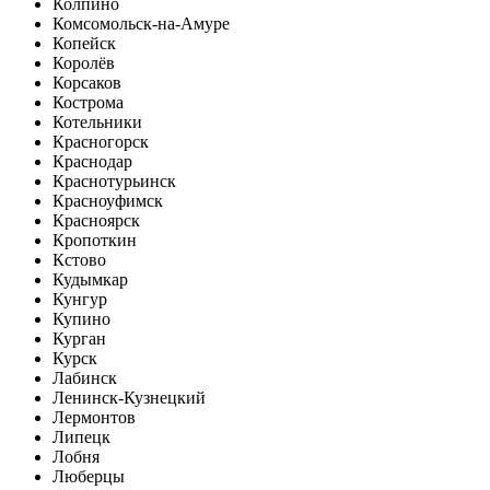
Колпино
Комсомольск-на-Амуре
Копейск
Королёв
Корсаков
Кострома
Котельники
Красногорск
Краснодар
Краснотурьинск
Красноуфимск
Красноярск
Кропоткин
Кстово
Кудымкар
Кунгур
Купино
Курган
Курск
Лабинск
Ленинск-Кузнецкий
Лермонтов
Липецк
Лобня
Люберцы