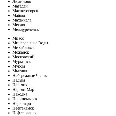
Людиново
Магадан
Магнитогорск
Майкоп
Махачкала
Мегион
Междуреченск
Миасс
Минеральные Воды
Михайловск
Можайск
Московский
Мурманск
Муром
Мытищи
Набережные Челны
Надым
Нальчик
Нарьян-Мар
Находка
Невиномысск
Нерюнгри
Нефтекамск
Нефтеюганск