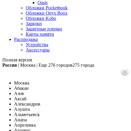
Oasis
Обложки Pocketbook
Обложки Onyx Boox
Обложки Kobo
Зарядки
Защитные пленки
Карты памяти
Распродажа
Устройства
Аксессуары
Полная версия
Россия
|
Москва
|
Еще
276 городов
275 города
Москва
Абакан
Азов
Аксай
Александров
Алушта
Альметьевск
Анапа
Апрелевка
Арзамас