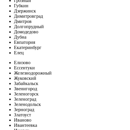
Грозный
Губкин
Дзержинск
Димитровград
Дмитров
Долгопрудный
Домодедово
Дубна
Евпатория
Екатеринбург
Елец
Елизово
Ессентуки
Железнодорожный
Жуковский
Забайкальск
Звенигород
Зеленогорск
Зеленоград
Зеленодольск
Зерноград
Златоуст
Иваново
Ивантеевка