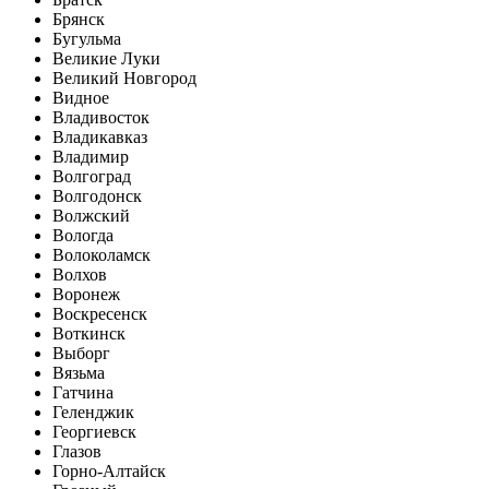
Брянск
Бугульма
Великие Луки
Великий Новгород
Видное
Владивосток
Владикавказ
Владимир
Волгоград
Волгодонск
Волжский
Вологда
Волоколамск
Волхов
Воронеж
Воскресенск
Воткинск
Выборг
Вязьма
Гатчина
Геленджик
Георгиевск
Глазов
Горно-Алтайск