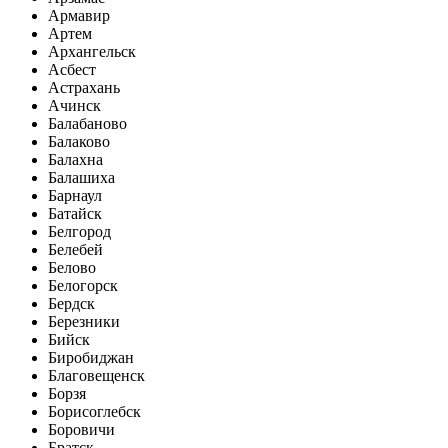
Армавир
Артем
Архангельск
Асбест
Астрахань
Ачинск
Балабаново
Балаково
Балахна
Балашиха
Барнаул
Батайск
Белгород
Белебей
Белово
Белогорск
Бердск
Березники
Бийск
Биробиджан
Благовещенск
Борзя
Борисоглебск
Боровичи
Братск