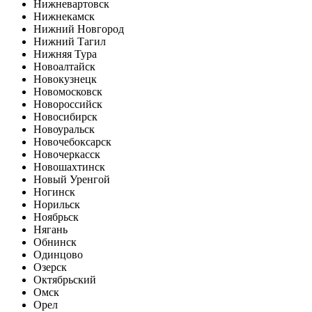
Нижневартовск
Нижнекамск
Нижний Новгород
Нижний Тагил
Нижняя Тура
Новоалтайск
Новокузнецк
Новомосковск
Новороссийск
Новосибирск
Новоуральск
Новочебоксарск
Новочеркасск
Новошахтинск
Новый Уренгой
Ногинск
Норильск
Ноябрьск
Нягань
Обнинск
Одинцово
Озерск
Октябрьский
Омск
Орел