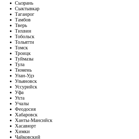
Сызрань
Сыктывкар
Таганрог
Тамбов
Тверь
Тихвин
Тобольск
Тольятти
Томск
Троицк
Туймазы
Тула
Тюмень
Улан-Удэ
Ульяновск
Уссурийск
Уфа
Ухта
Учалы
Феодосия
Хабаровск
Ханты-Мансийск
Хасавюрт
Химки
Чайковский