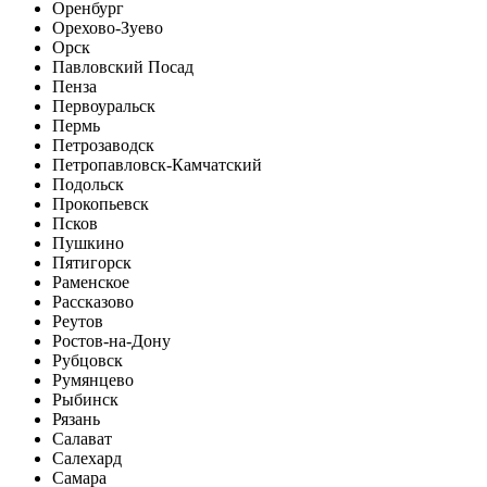
Оренбург
Орехово-Зуево
Орск
Павловский Посад
Пенза
Первоуральск
Пермь
Петрозаводск
Петропавловск-Камчатский
Подольск
Прокопьевск
Псков
Пушкино
Пятигорск
Раменское
Рассказово
Реутов
Ростов-на-Дону
Рубцовск
Румянцево
Рыбинск
Рязань
Салават
Салехард
Самара