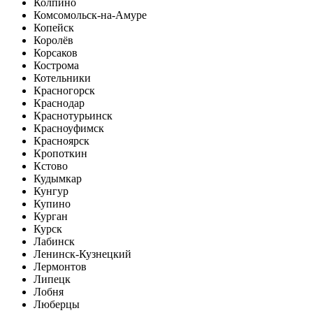
Колпино
Комсомольск-на-Амуре
Копейск
Королёв
Корсаков
Кострома
Котельники
Красногорск
Краснодар
Краснотурьинск
Красноуфимск
Красноярск
Кропоткин
Кстово
Кудымкар
Кунгур
Купино
Курган
Курск
Лабинск
Ленинск-Кузнецкий
Лермонтов
Липецк
Лобня
Люберцы