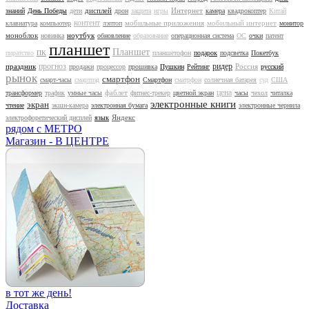
дисплей
Интернет
знаний
День Победы
дети
дрон
защита
игры
камера
квадрокоптер
Китай
контент
мобильные приложения
мобильный интернет
клавиатура
компьютер
лэптоп
монитор
моноблок
ноутбук
новинка
обновление
образование
операционная система
ОС
очки
патент
планшет
Планшет
пиратство
ПК
планшетофон
подарок
подсветка
Покетбук
прогноз
ридер
праздник
Россия
продажи
процессор
прошивка
Пушкин
Рейтинг
русский
рынок
смартфон
смарт-часы
смартпэд
Смартфон
сматрфон
солнечная батарея
суд
США
цена
фаблет
трансформер
трафик
умные часы
фитнес-трекер
цветной экран
часы
чехол
читалка
электронные книги
экран
чтение
экшн-камера
электронная бумага
электронные чернила
Яндекс
электрофоретический дисплей
язык
рядом с МЕТРО
Магазин - В ЦЕНТРЕ
в тот же день!
Доставка