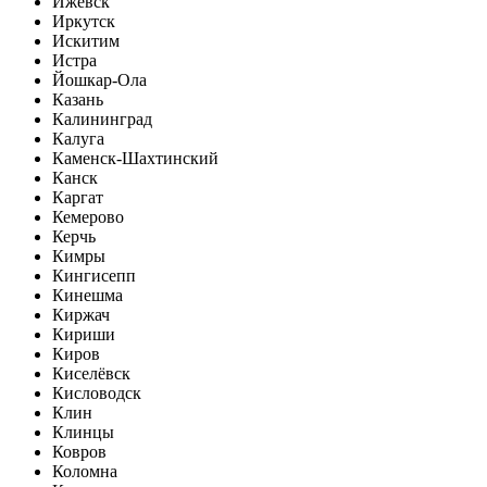
Ижевск
Иркутск
Искитим
Истра
Йошкар-Ола
Казань
Калининград
Калуга
Каменск-Шахтинский
Канск
Каргат
Кемерово
Керчь
Кимры
Кингисепп
Кинешма
Киржач
Кириши
Киров
Киселёвск
Кисловодск
Клин
Клинцы
Ковров
Коломна