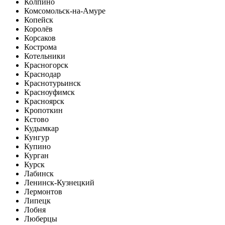
Колпино
Комсомольск-на-Амуре
Копейск
Королёв
Корсаков
Кострома
Котельники
Красногорск
Краснодар
Краснотурьинск
Красноуфимск
Красноярск
Кропоткин
Кстово
Кудымкар
Кунгур
Купино
Курган
Курск
Лабинск
Ленинск-Кузнецкий
Лермонтов
Липецк
Лобня
Люберцы