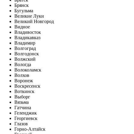
Брянск
Бугульма
Великие Луки
Великий Новгород
Видное
Владивосток
Владикавказ
Владимир
Волгоград
Волгодонск
Волжский
Вологда
Волоколамск
Волхов
Воронеж
Воскресенск
Воткинск
Выборг
Вязьма
Гатчина
Геленджик
Георгиевск
Глазов
Горно-Алтайск