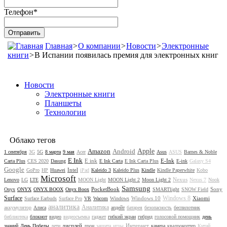
Телефон
*
Главная
>
О компании
>
Новости
>
Электронные
книги
>
В Испании появилась премия для электронных книг
Новости
Электронные книги
Планшеты
Технологии
Облако тегов
Amazon
Android
Apple
1 сентября
3G
5G
8 марта
9 мая
Acer
Asus
ASUS
Barnes & Noble
E Ink
E ink
E-Ink
Carta Plus
CES 2020
Dasung
E Ink Carta
E Ink Carta Plus
E-ink
Galaxy S4
Google
Intel
GoPro
HP
Huawei
iPad
Kaleido 3
Kaleido Plus
Kindle
Kindle Paperwhite
Kobo
Microsoft
Nexus
Lenovo
LG
LTE
MOON Light
MOON Light 2
Moon Light 2
Nexus 7
Nook
Samsung
PocketBook
Sony
Onyx
ONYX
ONYX BOOX
Onyx Boox
SMARTlight
SNOW Field
Surface
Windows 8
Windows 10
Xiaomi
Surface Earbuds
Surface Pro
VR
Wacom
Windows
аналитика
Аналитика
аккумулятор
Алиса
апдейт
батарея
безопасность
беспилотник
библиотека
блокнот
видео
видеосъемка
гаджет
гибкий экран
гибрид
голосовой помощник
день
дисплей
Интернет
знаний
День Победы
дети
дрон
защита
игры
камера
квадрокоптер
Китай