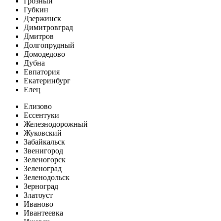
Грозный
Губкин
Дзержинск
Димитровград
Дмитров
Долгопрудный
Домодедово
Дубна
Евпатория
Екатеринбург
Елец
Елизово
Ессентуки
Железнодорожный
Жуковский
Забайкальск
Звенигород
Зеленогорск
Зеленоград
Зеленодольск
Зерноград
Златоуст
Иваново
Ивантеевка