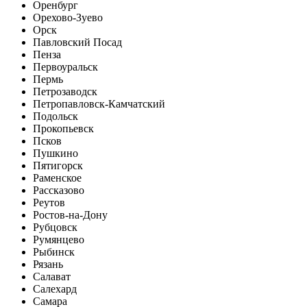
Оренбург
Орехово-Зуево
Орск
Павловский Посад
Пенза
Первоуральск
Пермь
Петрозаводск
Петропавловск-Камчатский
Подольск
Прокопьевск
Псков
Пушкино
Пятигорск
Раменское
Рассказово
Реутов
Ростов-на-Дону
Рубцовск
Румянцево
Рыбинск
Рязань
Салават
Салехард
Самара