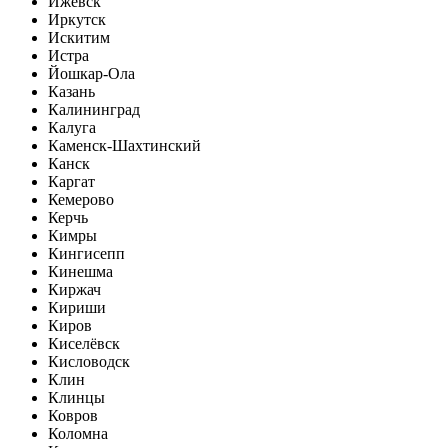
Ижевск
Иркутск
Искитим
Истра
Йошкар-Ола
Казань
Калининград
Калуга
Каменск-Шахтинский
Канск
Каргат
Кемерово
Керчь
Кимры
Кингисепп
Кинешма
Киржач
Кириши
Киров
Киселёвск
Кисловодск
Клин
Клинцы
Ковров
Коломна