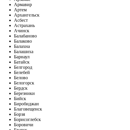
Армавир
Артем
Архангельск
Асбест
Астрахань
Ачинск
Балабаново
Балаково
Балахна
Балашиха
Барнаул
Батайск
Белгород
Белебей
Белово
Белогорск
Бердск
Березники
Бийск
Биробиджан
Благовещенск
Борзя
Борисоглебск
Боровичи
Братск