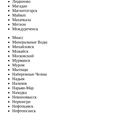
Людиново
Магадан
Магнитогорск
Майкоп
Махачкала
Мегион
Междуреченск
Миасс
Минеральные Воды
Михайловск
Можайск
Московский
Мурманск
Муром
Мытищи
Набережные Челны
Надым
Нальчик
Нарьян-Мар
Находка
Невиномысск
Нерюнгри
Нефтекамск
Нефтеюганск