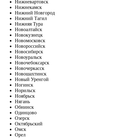
Нижневартовск
Нижнекамск
Нижний Новгород
Нижний Тагил
Нижняя Тура
Новоалтайск
Новокузнецк
Новомосковск
Новороссийск
Новосибирск
Новоуральск
Новочебоксарск
Новочеркасск
Новошахтинск
Новый Уренгой
Ногинск
Норильск
Ноябрьск
Нягань
Обнинск
Одинцово
Озерск
Октябрьский
Омск
Орел