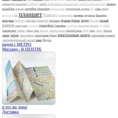
контент
мобильные приложения
мобильный интернет
клавиатура
компьютер
лэптоп
монитор
моноблок
ноутбук
новинка
обновление
образование
операционная система
ОС
очки
патент
планшет
Планшет
пиратство
ПК
планшетофон
подарок
подсветка
Покетбук
прогноз
ридер
праздник
Россия
продажи
процессор
прошивка
Пушкин
Рейтинг
русский
рынок
смартфон
смарт-часы
смартпэд
Смартфон
сматрфон
солнечная батарея
суд
США
цена
фаблет
трансформер
трафик
умные часы
фитнес-трекер
цветной экран
часы
чехол
читалка
электронные книги
экран
чтение
экшн-камера
электронная бумага
электронные чернила
Яндекс
электрофоретический дисплей
язык
рядом с МЕТРО
Магазин - В ЦЕНТРЕ
в тот же день!
Доставка