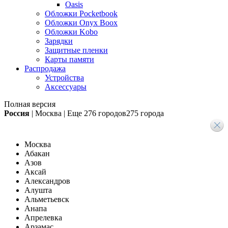
Oasis
Обложки Pocketbook
Обложки Onyx Boox
Обложки Kobo
Зарядки
Защитные пленки
Карты памяти
Распродажа
Устройства
Аксессуары
Полная версия
Россия
|
Москва
|
Еще
276 городов
275 города
Москва
Абакан
Азов
Аксай
Александров
Алушта
Альметьевск
Анапа
Апрелевка
Арзамас