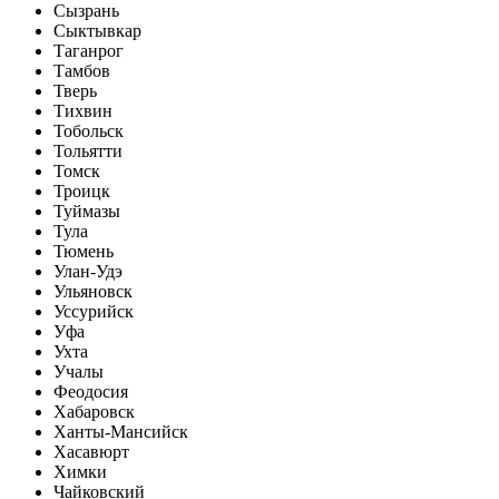
Сызрань
Сыктывкар
Таганрог
Тамбов
Тверь
Тихвин
Тобольск
Тольятти
Томск
Троицк
Туймазы
Тула
Тюмень
Улан-Удэ
Ульяновск
Уссурийск
Уфа
Ухта
Учалы
Феодосия
Хабаровск
Ханты-Мансийск
Хасавюрт
Химки
Чайковский