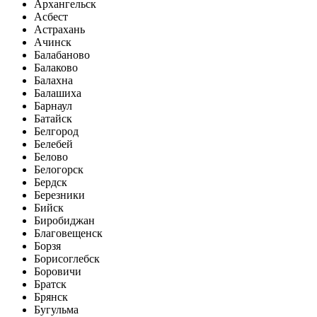
Архангельск
Асбест
Астрахань
Ачинск
Балабаново
Балаково
Балахна
Балашиха
Барнаул
Батайск
Белгород
Белебей
Белово
Белогорск
Бердск
Березники
Бийск
Биробиджан
Благовещенск
Борзя
Борисоглебск
Боровичи
Братск
Брянск
Бугульма