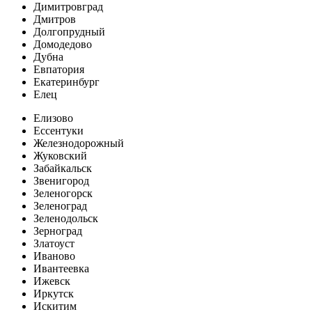
Димитровград
Дмитров
Долгопрудный
Домодедово
Дубна
Евпатория
Екатеринбург
Елец
Елизово
Ессентуки
Железнодорожный
Жуковский
Забайкальск
Звенигород
Зеленогорск
Зеленоград
Зеленодольск
Зерноград
Златоуст
Иваново
Ивантеевка
Ижевск
Иркутск
Искитим