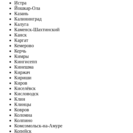
Истра
Йошкар-Ола
Казань
Калининград
Калуга
Каменск-Шахтинский
Канск
Каргат
Кемерово
Керчь
Кимры
Кингисепп
Кинешма
Киржач
Кириши
Киров
Киселёвск
Кисловодск
Клин
Клинцы
Ковров
Коломна
Колпино
Комсомольск-на-Амуре
Копейск