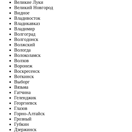
Великие Луки
Великий Новгород
Видное
Владивосток
Владикавказ
Владимир
Волгоград
Волгодонск
Волжский
Вологда
Волоколамск
Волхов
Воронеж
Воскресенск
Воткинск
Выборг
Вязьма
Гатчина
Геленджик
Георгиевск
Глазов
Горно-Алтайск
Грозный
Губкин
Дзержинск